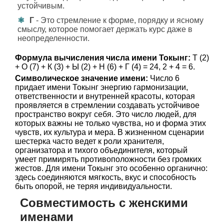
устойчивым.
Г
- Это стремление к форме, порядку и ясному
смыслу, которое помогает держать курс даже в
неопределенности.
Формула вычисления числа имени Токынг:
Т (2)
+ О (7) + К (3) + Ы (2) + Н (6) + Г (4) = 24, 2 + 4 = 6.
Символическое значение имени:
Число 6
придает имени Токынг энергию гармонизации,
ответственности и внутренней красоты, которая
проявляется в стремлении создавать устойчивое
пространство вокруг себя. Это число людей, для
которых важны не только чувства, но и форма этих
чувств, их культура и мера. В жизненном сценарии
шестерка часто ведет к роли хранителя,
организатора и тихого объединителя, который
умеет примирять противоположности без громких
жестов. Для имени Токынг это особенно органично:
здесь соединяются мягкость, вкус и способность
быть опорой, не теряя индивидуальности.
Совместимость с женскими
именами