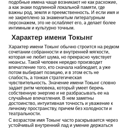
подобные имена чаще возникают не как расхожие,
а как знаки подлинной локальной памяти, где
важны род, земля и преемственность. И если имя и
не закреплено за знаменитым литературным
персонажем, это не ослабляет его, а делает более
интимным и культурно точным.
Характер имени Токынг
Характер имени Токынг обычно строится на редком
сочетании собранности и внутренней мягкости,
которая не любит шума, но прекрасно чувствует
нюансы. Такой человек нередко производит
впечатление того, кто сначала наблюдает, а уже
потом выбирает позицию, и в этом есть не
слабость, а тонкая стратегическая
чувствительность. Значение имени Токынг словно
задает ритм человека, который умеет беречь
собственную энергию и не разбрасывать ее на
случайные впечатления. В нем заметны
достоинство, интуитивная точность и уважение к
личному пространству, причем без холодности и
театральности.
С возрастом имя Токынг часто раскрывается через
устойчивый внутренний лад и умение держаться