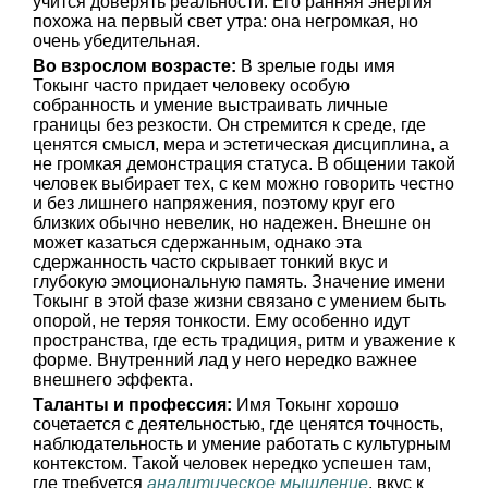
учится доверять реальности. Его ранняя энергия
похожа на первый свет утра: она негромкая, но
очень убедительная.
Во взрослом возрасте:
В зрелые годы имя
Токынг часто придает человеку особую
собранность и умение выстраивать личные
границы без резкости. Он стремится к среде, где
ценятся смысл, мера и эстетическая дисциплина, а
не громкая демонстрация статуса. В общении такой
человек выбирает тех, с кем можно говорить честно
и без лишнего напряжения, поэтому круг его
близких обычно невелик, но надежен. Внешне он
может казаться сдержанным, однако эта
сдержанность часто скрывает тонкий вкус и
глубокую эмоциональную память. Значение имени
Токынг в этой фазе жизни связано с умением быть
опорой, не теряя тонкости. Ему особенно идут
пространства, где есть традиция, ритм и уважение к
форме. Внутренний лад у него нередко важнее
внешнего эффекта.
Таланты и профессия:
Имя Токынг хорошо
сочетается с деятельностью, где ценятся точность,
наблюдательность и умение работать с культурным
контекстом. Такой человек нередко успешен там,
где требуется
аналитическое мышление
, вкус к