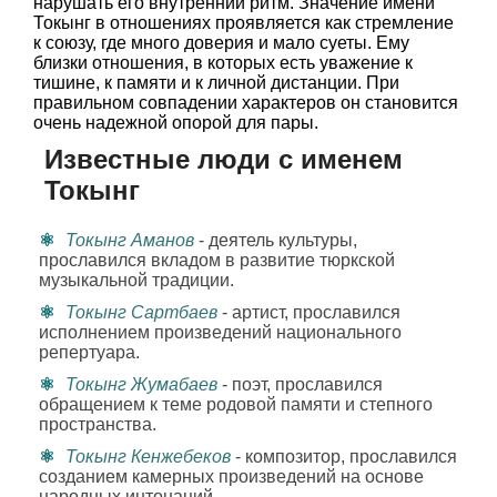
нарушать его внутренний ритм. Значение имени
Токынг в отношениях проявляется как стремление
к союзу, где много доверия и мало суеты. Ему
близки отношения, в которых есть уважение к
тишине, к памяти и к личной дистанции. При
правильном совпадении характеров он становится
очень надежной опорой для пары.
Известные люди с именем
Токынг
Токынг Аманов
- деятель культуры,
прославился вкладом в развитие тюркской
музыкальной традиции.
Токынг Сартбаев
- артист, прославился
исполнением произведений национального
репертуара.
Токынг Жумабаев
- поэт, прославился
обращением к теме родовой памяти и степного
пространства.
Токынг Кенжебеков
- композитор, прославился
созданием камерных произведений на основе
народных интонаций.