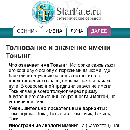
СОННИК
ИМЕНА
ЛУНА
ДАЛЕЕ
Толкование и значение имени
Токынг
Что означает имя Токынг:
Историки связывают
его корневую основу с тюркскими языками, где
близкий по звучанию корень соотносится с
представлением о заре, первом свете и начале
пути. В современной традиции значение имени
Токынг чаще всего толкуют через призму
внутреннего движения, собранности и мягкой, но
устойчивой силы.
Уменьшительно-ласкательные варианты:
Токынгушка, Тока, Токынька, Токынчик, Токынь,
Токи.
Иностранные аналоги имени:
Та (Казахстан), Тан