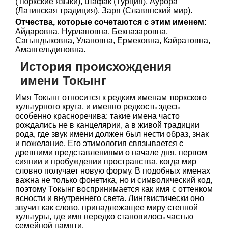
(Тюркские языки), Шафак (Турция), Аурора
(Латинская традиция), Заря (Славянский мир).
Отчества, которые сочетаются с этим именем:
Айдаровна, Нурлановна, Бекназаровна,
Сагындыковна, Улановна, Ермековна, Кайратовна,
Амангельдиновна.
История происхождения
имени Токынг
Имя Токынг относится к редким именам тюркского
культурного круга, и именно редкость здесь
особенно красноречива: такие имена часто
рождались не в канцелярии, а в живой традиции
рода, где звук имени должен был нести образ, знак
и пожелание. Его этимология связывается с
древними представлениями о начале дня, первом
сиянии и пробуждении пространства, когда мир
словно получает новую форму. В подобных именах
важна не только фонетика, но и символический код,
поэтому Токынг воспринимается как имя с оттенком
ясности и внутреннего света. Лингвистически оно
звучит как слово, принадлежащее миру степной
культуры, где имя нередко становилось частью
семейной памяти.