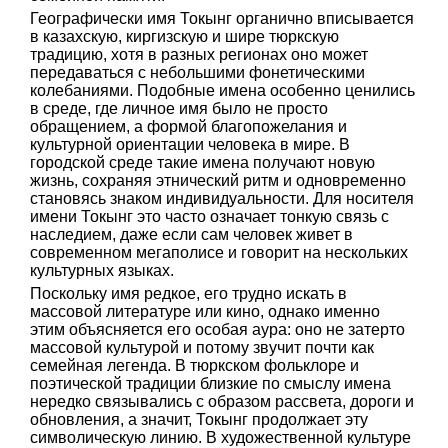
Географически имя Токынг органично вписывается
в казахскую, киргизскую и шире тюркскую
традицию, хотя в разных регионах оно может
передаваться с небольшими фонетическими
колебаниями. Подобные имена особенно ценились
в среде, где личное имя было не просто
обращением, а формой благопожелания и
культурной ориентации человека в мире. В
городской среде такие имена получают новую
жизнь, сохраняя этнический ритм и одновременно
становясь знаком индивидуальности. Для носителя
имени Токынг это часто означает тонкую связь с
наследием, даже если сам человек живет в
современном мегаполисе и говорит на нескольких
культурных языках.
Поскольку имя редкое, его трудно искать в
массовой литературе или кино, однако именно
этим объясняется его особая аура: оно не затерто
массовой культурой и потому звучит почти как
семейная легенда. В тюркском фольклоре и
поэтической традиции близкие по смыслу имена
нередко связывались с образом рассвета, дороги и
обновления, а значит, Токынг продолжает эту
символическую линию. В художественной культуре