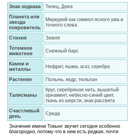
Знак зодиака
Телец, Дева
Планета или
Меркурий как символ ясного ума и
звезда
точного слова
покровитель
Стихия
Земля
Тотемное
Снежный барс
животное
Камни и
Нефрит, яшма, агат, серебро
металлы
Растения
Полынь, кедр, тюльпан
Круг, серебряная нить, вышитый
Талисманы
орнамент, небесно-синий цвет,
ткань из шерсти, знак рассвета
Счастливый
Среда
день
Значение имени Токынг звучит сегодня особенно
благородно, потому что в нем есть редкая, почти