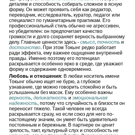
деталям и способность собирать сложное в ясную
форму. Он может проявить себя как редактор,
переводчик, исследователь, куратор, педагог или
специалист по гуманитарным практикам. Его
профессиональный стиль обычно не агрессивен,
но убедителен: он предпочитает качество
громкости и долго сохраняет верность выбранному
делу. Главные ценности здесь -
смысл
,
точность
и
достоинство
. При этом Токынг редко работает
ради эффекта, ему важнее ощущение внутренней
правды. Именно поэтому его потенциал
раскрывается особенно ярко в среде, где уважают
форму и содержание одновременно.
Любовь и отношения:
В любви носитель имени
Токынг обычно ищет не бурю, а глубокое
узнавание, где можно говорить спокойно и быть
услышанным без масок. Ему особенно важны
верность
,
деликатность
и
эмоциональная
надежность
, потому что случайность в близости он
переносит тяжело. Такой человек не всегда
раскрывается сразу, но если союз для него по-
настоящему значим, он умеет быть удивительно
постоянным и бережным. В партнере он ценит
зрелость, такт, культурный слух и способность не