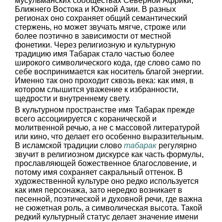
мусульманских сообществах Северной Африки,
Ближнего Востока и Южной Азии. В разных
регионах оно сохраняет общий семантический
стержень, но может звучать мягче, строже или
более поэтично в зависимости от местной
фонетики. Через религиозную и культурную
традицию имя Табарак стало частью более
широкого символического кода, где слово само по
себе воспринимается как носитель благой энергии.
Именно так оно проходит сквозь века: как имя, в
котором слышится уважение к избранности,
щедрости и внутреннему свету.
В культурном пространстве имя Табарак прежде
всего ассоциируется с коранической и
молитвенной речью, а не с массовой литературой
или кино, что делает его особенно выразительным.
В исламской традиции слово
табарак
регулярно
звучит в религиозном дискурсе как часть формулы,
прославляющей божественное благословение, и
потому имя сохраняет сакральный оттенок. В
художественной культуре оно редко используется
как имя персонажа, зато нередко возникает в
песенной, поэтической и духовной речи, где важна
не сюжетная роль, а символическая высота. Такой
редкий культурный статус делает значение имени