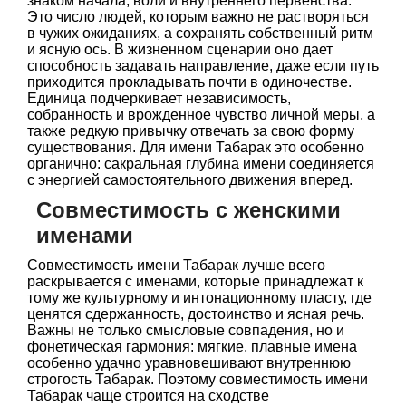
знаком начала, воли и внутреннего первенства.
Это число людей, которым важно не растворяться
в чужих ожиданиях, а сохранять собственный ритм
и ясную ось. В жизненном сценарии оно дает
способность задавать направление, даже если путь
приходится прокладывать почти в одиночестве.
Единица подчеркивает независимость,
собранность и врожденное чувство личной меры, а
также редкую привычку отвечать за свою форму
существования. Для имени Табарак это особенно
органично: сакральная глубина имени соединяется
с энергией самостоятельного движения вперед.
Совместимость с женскими
именами
Совместимость имени Табарак лучше всего
раскрывается с именами, которые принадлежат к
тому же культурному и интонационному пласту, где
ценятся сдержанность, достоинство и ясная речь.
Важны не только смысловые совпадения, но и
фонетическая гармония: мягкие, плавные имена
особенно удачно уравновешивают внутреннюю
строгость Табарак. Поэтому совместимость имени
Табарак чаще строится на сходстве