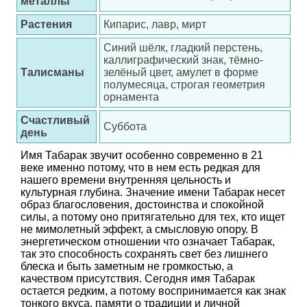
металлы
Растения
Кипарис, лавр, мирт
Синий шёлк, гладкий перстень,
каллиграфический знак, тёмно-
Талисманы
зелёный цвет, амулет в форме
полумесяца, строгая геометрия
орнамента
Счастливый
Суббота
день
Имя Табарак звучит особенно современно в 21
веке именно потому, что в нем есть редкая для
нашего времени внутренняя цельность и
культурная глубина. Значение имени Табарак несет
образ благословения, достоинства и спокойной
силы, а потому оно притягательно для тех, кто ищет
не мимолетный эффект, а смысловую опору. В
энергетическом отношении что означает Табарак,
так это способность сохранять свет без лишнего
блеска и быть заметным не громкостью, а
качеством присутствия. Сегодня имя Табарак
остается редким, а потому воспринимается как знак
тонкого вкуса, памяти о традиции и личной