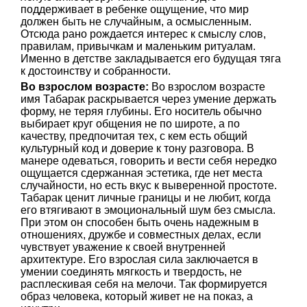
поддерживает в ребенке ощущение, что мир
должен быть не случайным, а осмысленным.
Отсюда рано рождается интерес к смыслу слов,
правилам, привычкам и маленьким ритуалам.
Именно в детстве закладывается его будущая тяга
к достоинству и собранности.
Во взрослом возрасте:
Во взрослом возрасте
имя Табарак раскрывается через умение держать
форму, не теряя глубины. Его носитель обычно
выбирает круг общения не по широте, а по
качеству, предпочитая тех, с кем есть общий
культурный код и доверие к тону разговора. В
манере одеваться, говорить и вести себя нередко
ощущается сдержанная эстетика, где нет места
случайности, но есть вкус к выверенной простоте.
Табарак ценит личные границы и не любит, когда
его втягивают в эмоциональный шум без смысла.
При этом он способен быть очень надежным в
отношениях, дружбе и совместных делах, если
чувствует уважение к своей внутренней
архитектуре. Его взрослая сила заключается в
умении соединять мягкость и твердость, не
расплескивая себя на мелочи. Так формируется
образ человека, который живет не на показ, а