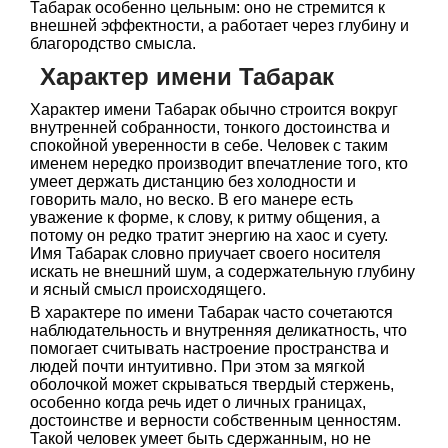
Табарак особенно цельным: оно не стремится к
внешней эффектности, а работает через глубину и
благородство смысла.
Характер имени Табарак
Характер имени Табарак обычно строится вокруг
внутренней собранности, тонкого достоинства и
спокойной уверенности в себе. Человек с таким
именем нередко производит впечатление того, кто
умеет держать дистанцию без холодности и
говорить мало, но веско. В его манере есть
уважение к форме, к слову, к ритму общения, а
потому он редко тратит энергию на хаос и суету.
Имя Табарак словно приучает своего носителя
искать не внешний шум, а содержательную глубину
и ясный смысл происходящего.
В характере по имени Табарак часто сочетаются
наблюдательность и внутренняя деликатность, что
помогает считывать настроение пространства и
людей почти интуитивно. При этом за мягкой
оболочкой может скрываться твердый стержень,
особенно когда речь идет о личных границах,
достоинстве и верности собственным ценностям.
Такой человек умеет быть сдержанным, но не