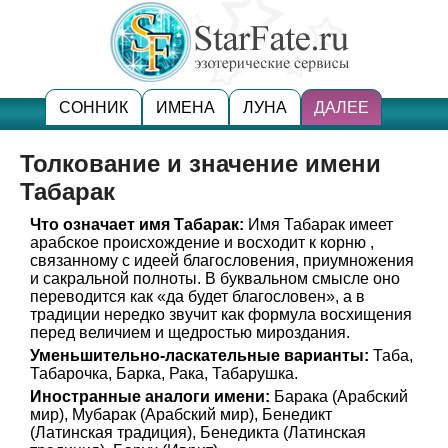
СОННИК
ИМЕНА
ЛУНА
ДАЛЕЕ
Толкование и значение имени
Табарак
Что означает имя Табарак:
Имя Табарак имеет
арабское происхождение и восходит к корню ,
связанному с идеей благословения, приумножения
и сакральной полноты. В буквальном смысле оно
переводится как «да будет благословен», а в
традиции нередко звучит как формула восхищения
перед величием и щедростью мироздания.
Уменьшительно-ласкательные варианты:
Таба,
Табарочка, Барка, Рака, Табарушка.
Иностранные аналоги имени:
Барака (Арабский
мир), Мубарак (Арабский мир), Бенедикт
(Латинская традиция), Бенедикта (Латинская