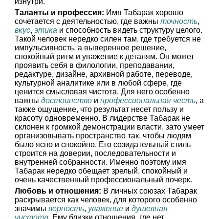
изнутри.
Таланты и профессия:
Имя Табарак хорошо
сочетается с деятельностью, где важны
точность
,
вкус
,
этика
и способность видеть структуру целого.
Такой человек нередко силен там, где требуется не
импульсивность, а выверенное решение,
спокойный ритм и уважение к деталям. Он может
проявить себя в филологии, преподавании,
редактуре, дизайне, архивной работе, переводе,
культурной аналитике или в любой сфере, где
ценится смысловая чистота. Для него особенно
важны
достоинство
и
профессиональная честь
, а
также ощущение, что результат несет пользу и
красоту одновременно. В лидерстве Табарак не
склонен к громкой демонстрации власти, зато умеет
организовывать пространство так, чтобы людям
было ясно и спокойно. Его созидательный стиль
строится на доверии, последовательности и
внутренней собранности. Именно поэтому имя
Табарак нередко обещает зрелый, спокойный и
очень качественный профессиональный почерк.
Любовь и отношения:
В личных союзах Табарак
раскрывается как человек, для которого особенно
значимы
верность
,
уважение
и
душевная
чистота
. Ему близки отношения, где нет