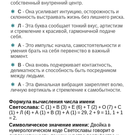
собственный внутренний центр.
С
- Она усиливает интуицию, осторожность и
склонность выстраивать жизнь без лишнего риска.
Л
- Эта буква сообщает тонкий вкус, артистизм
и стремление к красивой, гармоничной подаче
себя.
А
- Это импульс начала, самостоятельности и
умения брать на себя первенство в важный
момент.
В
- Она вновь подчеркивает контактность,
деликатность и способность быть посредником
между людьми.
А
- Эта финальная вибрация закрепляет волю,
личную вертикаль и стремление к самобытности.
Формула вычисления числа имени
Светослава:
С (1) + В (3) + Е (6) + Т (2) + О (7) + С
(1) + Л (4) + А (1) + В (3) + А (1) = 29, 2 + 9 = 11, 1 + 1
= 2.
Символическое значение имени:
Двойка в
нумерологическом коде Светославы говорит о