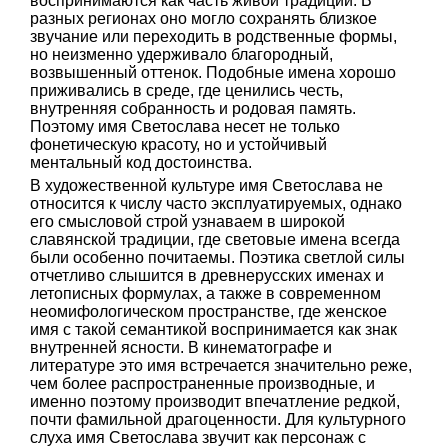
воспринимаются как часть живой традиции. В
разных регионах оно могло сохранять близкое
звучание или переходить в родственные формы,
но неизменно удерживало благородный,
возвышенный оттенок. Подобные имена хорошо
приживались в среде, где ценились честь,
внутренняя собранность и родовая память.
Поэтому имя Светослава несет не только
фонетическую красоту, но и устойчивый
ментальный код достоинства.
В художественной культуре имя Светослава не
относится к числу часто эксплуатируемых, однако
его смысловой строй узнаваем в широкой
славянской традиции, где световые имена всегда
были особенно почитаемы. Поэтика светлой силы
отчетливо слышится в древнерусских именах и
летописных формулах, а также в современном
неомифологическом пространстве, где женское
имя с такой семантикой воспринимается как знак
внутренней ясности. В кинематографе и
литературе это имя встречается значительно реже,
чем более распространенные производные, и
именно поэтому производит впечатление редкой,
почти фамильной драгоценности. Для культурного
слуха имя Светослава звучит как персонаж с