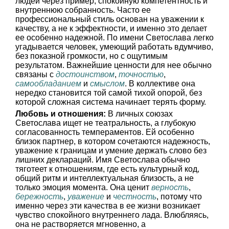
людей через пример, спокойную компетентность и
внутреннюю собранность. Часто ее
профессиональный стиль основан на уважении к
качеству, а не к эффектности, и именно это делает
ее особенно надежной. По имени Светослава легко
угадывается человек, умеющий работать вдумчиво,
без показной громкости, но с ощутимым
результатом. Важнейшие ценности для нее обычно
связаны с
достоинством
,
точностью
,
самообладанием
и
смыслом
. В коллективе она
нередко становится той самой тихой опорой, без
которой сложная система начинает терять форму.
Любовь и отношения:
В личных союзах
Светослава ищет не театральность, а глубокую
согласованность темпераментов. Ей особенно
близок партнер, в котором сочетаются надежность,
уважение к границам и умение держать слово без
лишних деклараций. Имя Светослава обычно
тяготеет к отношениям, где есть культурный код,
общий ритм и интеллектуальная близость, а не
только эмоция момента. Она ценит
верность
,
бережность
,
уважение
и
честность
, потому что
именно через эти качества в ее жизни возникает
чувство спокойного внутреннего лада. Влюбляясь,
она не растворяется мгновенно, а