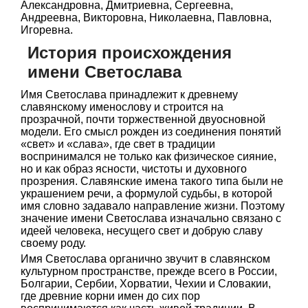
Александровна, Дмитриевна, Сергеевна,
Андреевна, Викторовна, Николаевна, Павловна,
Игоревна.
История происхождения
имени Светослава
Имя Светослава принадлежит к древнему
славянскому именослову и строится на
прозрачной, почти торжественной двуосновной
модели. Его смысл рожден из соединения понятий
«свет» и «слава», где свет в традиции
воспринимался не только как физическое сияние,
но и как образ ясности, чистоты и духовного
прозрения. Славянские имена такого типа были не
украшением речи, а формулой судьбы, в которой
имя словно задавало направление жизни. Поэтому
значение имени Светослава изначально связано с
идеей человека, несущего свет и добрую славу
своему роду.
Имя Светослава органично звучит в славянском
культурном пространстве, прежде всего в России,
Болгарии, Сербии, Хорватии, Чехии и Словакии,
где древние корни имен до сих пор