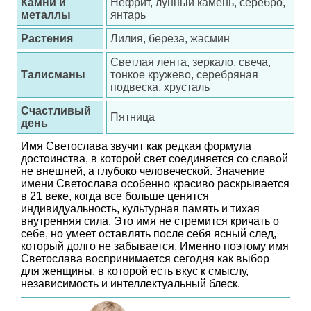
Камни и
Нефрит, лунный камень, серебро,
металлы
янтарь
Растения
Лилия, береза, жасмин
Светлая лента, зеркало, свеча,
Талисманы
тонкое кружево, серебряная
подвеска, хрусталь
Счастливый
Пятница
день
Имя Светослава звучит как редкая формула
достоинства, в которой свет соединяется со славой
не внешней, а глубоко человеческой. Значение
имени Светослава особенно красиво раскрывается
в 21 веке, когда все больше ценятся
индивидуальность, культурная память и тихая
внутренняя сила. Это имя не стремится кричать о
себе, но умеет оставлять после себя ясный след,
который долго не забывается. Именно поэтому имя
Светослава воспринимается сегодня как выбор
для женщины, в которой есть вкус к смыслу,
независимость и интеллектуальный блеск.