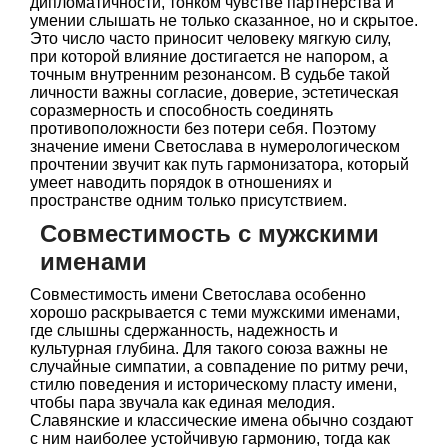
дипломатичности, тонком чувстве партнёрства и
умении слышать не только сказанное, но и скрытое.
Это число часто приносит человеку мягкую силу,
при которой влияние достигается не напором, а
точным внутренним резонансом. В судьбе такой
личности важны согласие, доверие, эстетическая
соразмерность и способность соединять
противоположности без потери себя. Поэтому
значение имени Светослава в нумерологическом
прочтении звучит как путь гармонизатора, который
умеет наводить порядок в отношениях и
пространстве одним только присутствием.
Совместимость с мужскими
именами
Совместимость имени Светослава особенно
хорошо раскрывается с теми мужскими именами,
где слышны сдержанность, надежность и
культурная глубина. Для такого союза важны не
случайные симпатии, а совпадение по ритму речи,
стилю поведения и историческому пласту имени,
чтобы пара звучала как единая мелодия.
Славянские и классические имена обычно создают
с ним наиболее устойчивую гармонию, тогда как