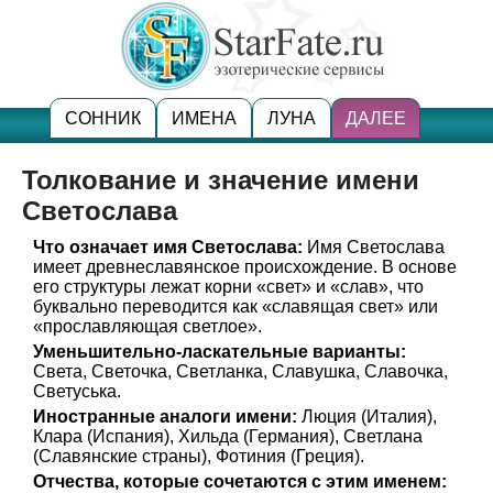
СОННИК
ИМЕНА
ЛУНА
ДАЛЕЕ
Толкование и значение имени
Светослава
Что означает имя Светослава:
Имя Светослава
имеет древнеславянское происхождение. В основе
его структуры лежат корни «свет» и «слав», что
буквально переводится как «славящая свет» или
«прославляющая светлое».
Уменьшительно-ласкательные варианты:
Света, Светочка, Светланка, Славушка, Славочка,
Светуська.
Иностранные аналоги имени:
Люция (Италия),
Клара (Испания), Хильда (Германия), Светлана
(Славянские страны), Фотиния (Греция).
Отчества, которые сочетаются с этим именем: