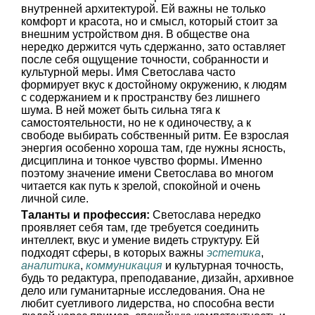
внутренней архитектурой. Ей важны не только
комфорт и красота, но и смысл, который стоит за
внешним устройством дня. В обществе она
нередко держится чуть сдержанно, зато оставляет
после себя ощущение точности, собранности и
культурной меры. Имя Светослава часто
формирует вкус к достойному окружению, к людям
с содержанием и к пространству без лишнего
шума. В ней может быть сильна тяга к
самостоятельности, но не к одиночеству, а к
свободе выбирать собственный ритм. Ее взрослая
энергия особенно хороша там, где нужны ясность,
дисциплина и тонкое чувство формы. Именно
поэтому значение имени Светослава во многом
читается как путь к зрелой, спокойной и очень
личной силе.
Таланты и профессия:
Светослава нередко
проявляет себя там, где требуется соединить
интеллект, вкус и умение видеть структуру. Ей
подходят сферы, в которых важны
эстетика
,
аналитика
,
коммуникация
и культурная точность,
будь то редактура, преподавание, дизайн, архивное
дело или гуманитарные исследования. Она не
любит суетливого лидерства, но способна вести