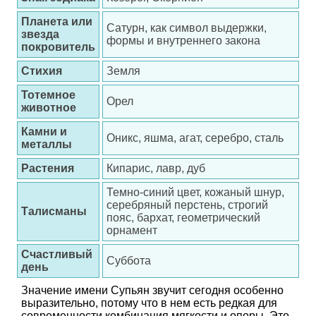
Планета или
Сатурн, как символ выдержки,
звезда
формы и внутреннего закона
покровитель
Стихия
Земля
Тотемное
Орел
животное
Камни и
Оникс, яшма, агат, серебро, сталь
металлы
Растения
Кипарис, лавр, дуб
Темно-синий цвет, кожаный шнур,
серебряный перстень, строгий
Талисманы
пояс, бархат, геометрический
орнамент
Счастливый
Суббота
день
Значение имени Супьян звучит сегодня особенно
выразительно, потому что в нем есть редкая для
современности комбинация мягкости и опоры. Это