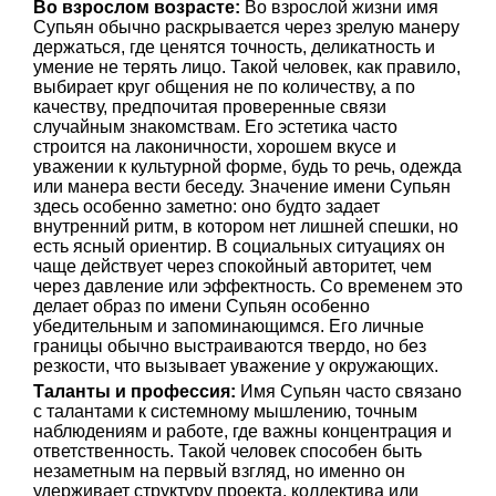
Во взрослом возрасте:
Во взрослой жизни имя
Супьян обычно раскрывается через зрелую манеру
держаться, где ценятся точность, деликатность и
умение не терять лицо. Такой человек, как правило,
выбирает круг общения не по количеству, а по
качеству, предпочитая проверенные связи
случайным знакомствам. Его эстетика часто
строится на лаконичности, хорошем вкусе и
уважении к культурной форме, будь то речь, одежда
или манера вести беседу. Значение имени Супьян
здесь особенно заметно: оно будто задает
внутренний ритм, в котором нет лишней спешки, но
есть ясный ориентир. В социальных ситуациях он
чаще действует через спокойный авторитет, чем
через давление или эффектность. Со временем это
делает образ по имени Супьян особенно
убедительным и запоминающимся. Его личные
границы обычно выстраиваются твердо, но без
резкости, что вызывает уважение у окружающих.
Таланты и профессия:
Имя Супьян часто связано
с талантами к системному мышлению, точным
наблюдениям и работе, где важны концентрация и
ответственность. Такой человек способен быть
незаметным на первый взгляд, но именно он
удерживает структуру проекта, коллектива или