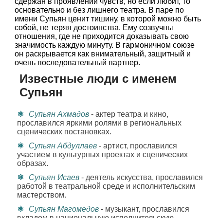
сдержан в проявлении чувств, но если любит, то
основательно и без лишнего театра. В паре по
имени Супьян ценит тишину, в которой можно быть
собой, не теряя достоинства. Ему созвучны
отношения, где не приходится доказывать свою
значимость каждую минуту. В гармоничном союзе
он раскрывается как внимательный, защитный и
очень последовательный партнер.
Известные люди с именем
Супьян
Супьян Ахмадов
- актер театра и кино,
прославился яркими ролями в региональных
сценических постановках.
Супьян Абдуллаев
- артист, прославился
участием в культурных проектах и сценических
образах.
Супьян Исаев
- деятель искусства, прославился
работой в театральной среде и исполнительским
мастерством.
Супьян Магомедов
- музыкант, прославился
вкладом в национальную исполнительскую