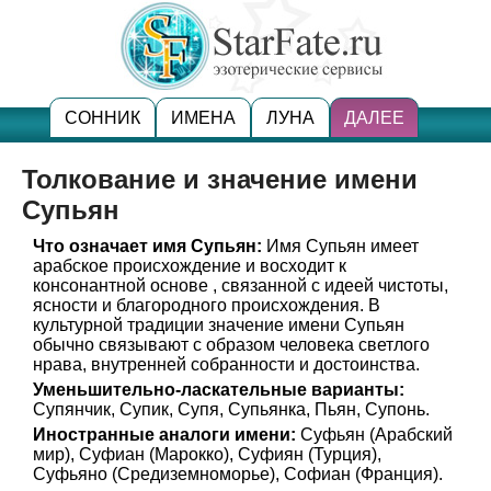
СОННИК
ИМЕНА
ЛУНА
ДАЛЕЕ
Толкование и значение имени
Супьян
Что означает имя Супьян:
Имя Супьян имеет
арабское происхождение и восходит к
консонантной основе , связанной с идеей чистоты,
ясности и благородного происхождения. В
культурной традиции значение имени Супьян
обычно связывают с образом человека светлого
нрава, внутренней собранности и достоинства.
Уменьшительно-ласкательные варианты:
Супянчик, Супик, Супя, Супьянка, Пьян, Супонь.
Иностранные аналоги имени:
Суфьян (Арабский
мир), Суфиан (Марокко), Суфиян (Турция),
Суфьяно (Средиземноморье), Софиан (Франция).