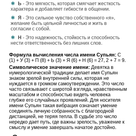
Ь
- Это мягкость, которая смягчает жесткость
характера и добавляет гибкости в общении.
Я
- Это сильное чувство собственного «я»,
желание быть цельной личностью и жить в
согласии с собой.
Н
- Это надежность, стойкость и способность
нести ответственность без лишних слов.
Формула вычисления числа имени Супьян:
С
(1) + У (3) + П (8) + Ь (3) + Я (6) + Н (6) = 27, 2 + 7 = 9.
Символическое значение имени:
Девятка в
нумерологической традиции делает имя Супьян
знаком зрелой внутренней силы, которая не
нуждается в громком самоутверждении. Это число
часто связывают с широтой взгляда, нравственным
масштабом и способностью видеть человека
глубже его случайных проявлений. Для носителя
имени Супьян такая вибрация означает умение
соединять личную собранность с благородной
дистанцией, не теряя тепла. В судьбе это число
нередко дает путь, где важны зрелость, уважение к
смыслу и умение завершать начатое достойно.