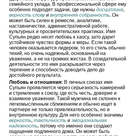
семейного уклада. В профессиональной сфере ему
особенно подходят задачи, где нужны
дисциплина
,
верность слову
и
внутренняя собранность
. Он
может быть силен в ремесле, аналитике,
наставничестве, административной работе,
культурных и просветительских практиках. Имя
Супьян редко несет любовь к хаосу, зато дарит
устойчивое чувство формы и меры. Если такой
человек оказывается лидером, то его стиль обычно
тихий, но очень надежный, основанный на
уважении, а не на громких жестах. В созидательной
деятельности это имя раскрывается через
терпение и способность доводить дело до
достойного результата.
Любовь и отношения:
В личных союзах имя
Супьян проявляется через серьезность намерений
и стремление к союзу, где есть честь, доверие и
взаимное уважение. Такой мужчина не склонен к
легкомысленным сближениям и обычно ищет в
партнере не только привлекательность, но и
внутреннюю культуру. Для него особенно значимы
верность
,
тактичность
и
эмоциональная
надежность
, потому что именно они создают
ощущение подлинного дома. Он может быть