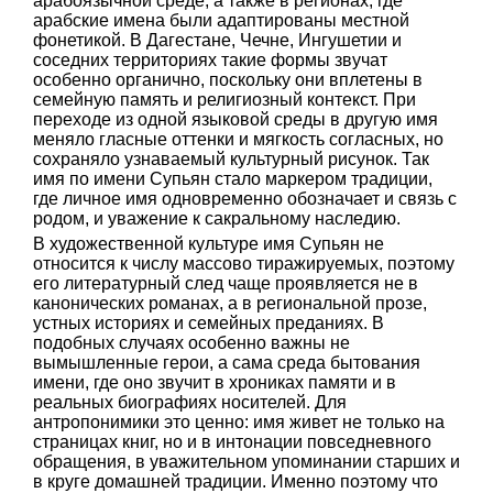
арабоязычной среде, а также в регионах, где
арабские имена были адаптированы местной
фонетикой. В Дагестане, Чечне, Ингушетии и
соседних территориях такие формы звучат
особенно органично, поскольку они вплетены в
семейную память и религиозный контекст. При
переходе из одной языковой среды в другую имя
меняло гласные оттенки и мягкость согласных, но
сохраняло узнаваемый культурный рисунок. Так
имя по имени Супьян стало маркером традиции,
где личное имя одновременно обозначает и связь с
родом, и уважение к сакральному наследию.
В художественной культуре имя Супьян не
относится к числу массово тиражируемых, поэтому
его литературный след чаще проявляется не в
канонических романах, а в региональной прозе,
устных историях и семейных преданиях. В
подобных случаях особенно важны не
вымышленные герои, а сама среда бытования
имени, где оно звучит в хрониках памяти и в
реальных биографиях носителей. Для
антропонимики это ценно: имя живет не только на
страницах книг, но и в интонации повседневного
обращения, в уважительном упоминании старших и
в круге домашней традиции. Именно поэтому что