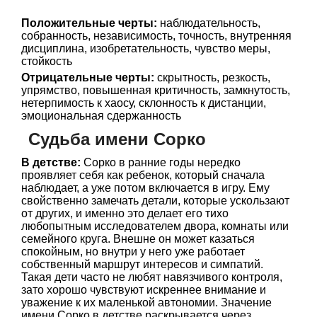
Положительные черты:
наблюдательность,
собранность, независимость, точность, внутренняя
дисциплина, изобретательность, чувство меры,
стойкость
Отрицательные черты:
скрытность, резкость,
упрямство, повышенная критичность, замкнутость,
нетерпимость к хаосу, склонность к дистанции,
эмоциональная сдержанность
Судьба имени Сорко
В детстве:
Сорко в ранние годы нередко
проявляет себя как ребенок, который сначала
наблюдает, а уже потом включается в игру. Ему
свойственно замечать детали, которые ускользают
от других, и именно это делает его тихо
любопытным исследователем двора, комнаты или
семейного круга. Внешне он может казаться
спокойным, но внутри у него уже работает
собственный маршрут интересов и симпатий.
Такая дети часто не любят навязчивого контроля,
зато хорошо чувствуют искреннее внимание и
уважение к их маленькой автономии. Значение
имени Сорко в детстве раскрывается через