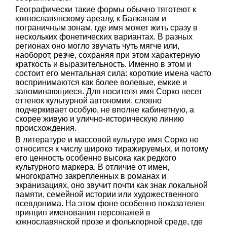
Географически такие формы обычно тяготеют к
южнославянскому ареалу, к Балканам и
пограничным зонам, где имя может жить сразу в
нескольких фонетических вариантах. В разных
регионах оно могло звучать чуть мягче или,
наоборот, резче, сохраняя при этом характерную
краткость и выразительность. Именно в этом и
состоит его ментальная сила: короткие имена часто
воспринимаются как более волевые, емкие и
запоминающиеся. Для носителя имя Сорко несет
оттенок культурной автономии, словно
подчеркивает особую, не вполне кабинетную, а
скорее живую и улично-историческую линию
происхождения.
В литературе и массовой культуре имя Сорко не
относится к числу широко тиражируемых, и потому
его ценность особенно высока как редкого
культурного маркера. В отличие от имен,
многократно закрепленных в романах и
экранизациях, оно звучит почти как знак локальной
памяти, семейной истории или художественного
псевдонима. На этом фоне особенно показателен
принцип именования персонажей в
южнославянской прозе и фольклорной среде, где