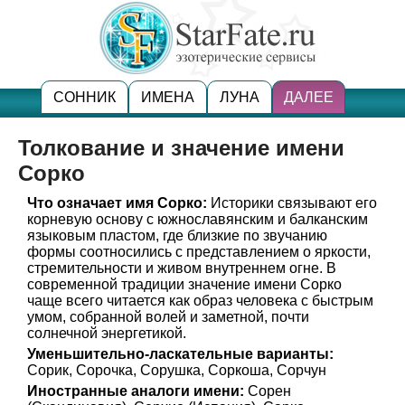
СОННИК
ИМЕНА
ЛУНА
ДАЛЕЕ
Толкование и значение имени
Сорко
Что означает имя Сорко:
Историки связывают его
корневую основу с южнославянским и балканским
языковым пластом, где близкие по звучанию
формы соотносились с представлением о яркости,
стремительности и живом внутреннем огне. В
современной традиции значение имени Сорко
чаще всего читается как образ человека с быстрым
умом, собранной волей и заметной, почти
солнечной энергетикой.
Уменьшительно-ласкательные варианты:
Сорик, Сорочка, Сорушка, Соркоша, Сорчун
Иностранные аналоги имени:
Сорен