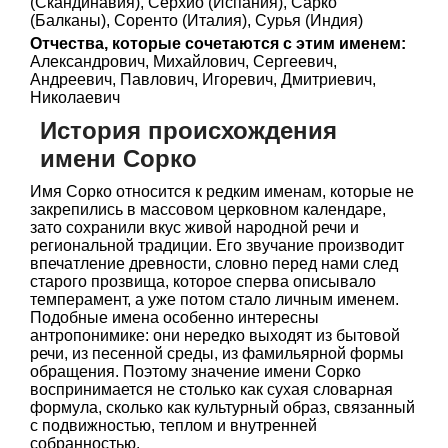
(Скандинавия), Серхио (Испания), Сарко
(Балканы), Соренто (Италия), Сурья (Индия)
Отчества, которые сочетаются с этим именем:
Александрович, Михайлович, Сергеевич,
Андреевич, Павлович, Игоревич, Дмитриевич,
Николаевич
История происхождения
имени Сорко
Имя Сорко относится к редким именам, которые не
закрепились в массовом церковном календаре,
зато сохранили вкус живой народной речи и
региональной традиции. Его звучание производит
впечатление древности, словно перед нами след
старого прозвища, которое сперва описывало
темперамент, а уже потом стало личным именем.
Подобные имена особенно интересны
антропонимике: они нередко выходят из бытовой
речи, из песенной среды, из фамильярной формы
обращения. Поэтому значение имени Сорко
воспринимается не столько как сухая словарная
формула, сколько как культурный образ, связанный
с подвижностью, теплом и внутренней
собранностью.