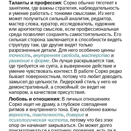
Таланты и профессия:
Сорко обычно тяготеет к
занятиям, где важны стратегия, наблюдательность
и умение работать с тонкими смыслами. Из него
может получиться сильный аналитик, редактор,
мастер слова, куратор, исследователь, художник
или архитектор смыслов, если профессиональная
среда позволяет сохранять самостоятельность. Его
сильная сторона заключается в способности видеть
структуру там, где другие видят только
разрозненные детали. Для него особенно ценны
точность
,
внутренняя свобода
,
мастерство
и
уважение к форме
. Он лучше раскрывается там,
где требуется не суета, а выверенное действие и
умение чувствовать контекст. В работе Сорко редко
бывает поверхностным, потому что любит доводить
замысел до цельности. Лидерский стиль у него не
демонстративный, а спокойный: он ведет не
напором, а качеством присутствия.
Любовь и отношения:
В личных отношениях
Сорко ищет не драму, а глубокое совпадение
ритмов и внутреннего тона. Ему особенно важны
верность
,
тактичность
,
доверие
и
психологическая чистота
, потому что без этих
опор он начинает закрываться. Он может долго
присматриваться к партнеру, проверяя, есть ли в