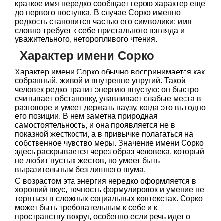
краткое имя нередко сообщает герою характер еще
до первого поступка. В случае Сорко именно
редкость становится частью его символики: имя
словно требует к себе пристального взгляда и
уважительного, неторопливого чтения.
Характер имени Сорко
Характер имени Сорко обычно воспринимается как
собранный, живой и внутренне упругий. Такой
человек редко тратит энергию впустую: он быстро
считывает обстановку, улавливает слабые места в
разговоре и умеет держать паузу, когда это выгодно
его позиции. В нем заметна природная
самостоятельность, и она проявляется не в
показной жесткости, а в привычке полагаться на
собственное чувство меры. Значение имени Сорко
здесь раскрывается через образ человека, который
не любит пустых жестов, но умеет быть
выразительным без лишнего шума.
С возрастом эта энергия нередко оформляется в
хороший вкус, точность формулировок и умение не
теряться в сложных социальных контекстах. Сорко
может быть требовательным к себе и к
пространству вокруг, особенно если речь идет о