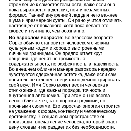
стремление к самостоятельности, даже если она
пока выражается в детских, почти незаметных
формах. Ранний внутренний лад для него важнее
шума и чрезмерной суеты. Он рано учится отличать
настоящее от показного, хотя пока делает это
скорее интуитивно, чем осознанно.
Во взрослом возрасте:
Во взрослом возрасте
Сорко обычно становится человеком с четким
культурным кодом и хорошо выстроенными
личными границами. Он предпочитает круг
общения, где ценят не громкость, а
содержательность, не эффектность, а надежность.
Во внешнем облике и манере разговора нередко
чувствуется сдержанная эстетика, даже если сам
носитель не склонен специально демонстрировать
свой вкус. Имя Сорко может вести человека к
стилю жизни, где важны порядок, точность и
внутренняя автономия. При этом он не всегда
легко сближается, зато дорожит редкими, но
прочными связями. Его взрослая энергия строится
на уважении к форме, контексту и человеческому
достоинству. В социальном пространстве он
производит впечатление человека, который знает
цену словам и не раздает их без необходимости.