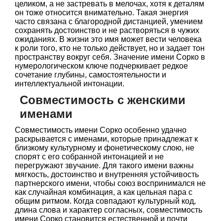
целиком, а не застревать в мелочах, хотя к деталям
он тоже относится внимательно. Такая энергия
часто связана с благородной дистанцией, умением
сохранять достоинство и не растворяться в чужих
ожиданиях. В жизни это имя может вести человека
к роли того, кто не только действует, но и задает тон
пространству вокруг себя. Значение имени Сорко в
нумерологическом ключе подчеркивает редкое
сочетание глубины, самостоятельности и
интеллектуальной интонации.
Совместимость с женскими
именами
Совместимость имени Сорко особенно удачно
раскрывается с именами, которые принадлежат к
близкому культурному и фонетическому слою, не
спорят с его собранной интонацией и не
перегружают звучание. Для такого имени важны
мягкость, достоинство и внутренняя устойчивость
партнерского имени, чтобы союз воспринимался не
как случайная комбинация, а как цельная пара с
общим ритмом. Когда совпадают культурный код,
длина слова и характер согласных, совместимость
имени Сорко становится естественной и почти