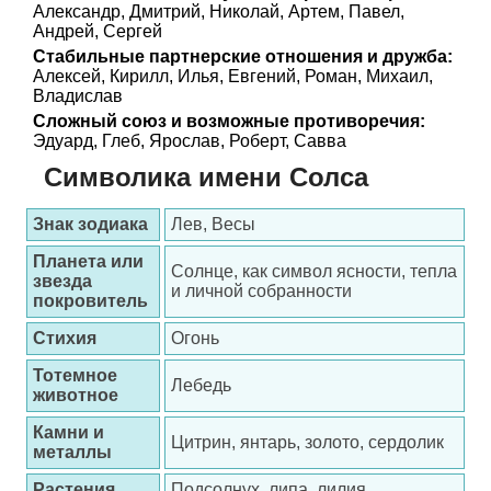
Александр, Дмитрий, Николай, Артем, Павел,
Андрей, Сергей
Стабильные партнерские отношения и дружба:
Алексей, Кирилл, Илья, Евгений, Роман, Михаил,
Владислав
Сложный союз и возможные противоречия:
Эдуард, Глеб, Ярослав, Роберт, Савва
Символика имени Солса
Знак зодиака
Лев, Весы
Планета или
Солнце, как символ ясности, тепла
звезда
и личной собранности
покровитель
Стихия
Огонь
Тотемное
Лебедь
животное
Камни и
Цитрин, янтарь, золото, сердолик
металлы
Растения
Подсолнух, липа, лилия