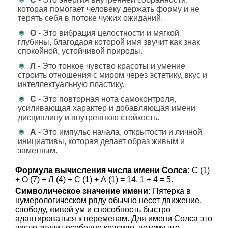
которая помогает человеку держать форму и не
терять себя в потоке чужих ожиданий.
О
- Это вибрация целостности и мягкой
глубины, благодаря которой имя звучит как знак
спокойной, устойчивой природы.
Л
- Это тонкое чувство красоты и умение
строить отношения с миром через эстетику, вкус и
интеллектуальную пластику.
С
- Это повторная нота самоконтроля,
усиливающая характер и добавляющая имени
дисциплину и внутреннюю стойкость.
А
- Это импульс начала, открытости и личной
инициативы, которая делает образ живым и
заметным.
Формула вычисления числа имени Солса:
С (1)
+ О (7) + Л (4) + С (1) + А (1) = 14, 1 + 4 = 5.
Символическое значение имени:
Пятерка в
нумерологическом ряду обычно несет движение,
свободу, живой ум и способность быстро
адаптироваться к переменам. Для имени Солса это
число звучит особенно красиво, потому что