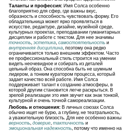
Таланты и профессия:
Имя Солса особенно
благоприятно для сфер, где важны вкус,
образность и способность чувствовать форму. Его
обладательница может ярко проявляться в
искусстве, редактуре, дизайне, музейной среде,
культурных проектах, преподавании гуманитарных
дисциплин и работе с текстом. Для нее значимы
точность
,
эстетика
,
самостоятельность
и
внутренняя дисциплина
, поэтому она редко
ограничивается только внешним эффектом. Часто
ее профессиональный стиль строится на умении
видеть неочевидное и собирать из деталей
цельный образ. Она способна быть не шумным
лидером, а тонким куратором процесса, который
задает качество всей работе. Имя Солса
поддерживает талант к созданию атмосферы, в
которой другим становится легче раскрыться. В
зрелой реализации это имя звучит как знак тонкой,
культурной и очень точной самореализации.
Любовь и отношения:
В личных союзах Солса
обычно ищет не бурю, а глубину, не театральность,
а уважительную близость. Для нее особенно важны
верность
,
доверие
,
тактичность
и
эмоциональная надежность
, потому что именно на