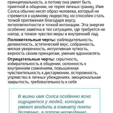
принципиальность, а потому она умеет быть
приятной в общении, не теряя личных границ. Имя
Солса обычно несет образ человека, который не
стремится к шумному лидерству, но способен стать
точкой притяжения благодаря вкусу,
интеллигентности и точной интонации. Эта энергия
особенно заметна в тех ситуациях, где требуется не
напор, а тонкое чувство меры и внутренний лад.
Положительные черты:
наблюдательность,
деликатность, эстетический вкус, собранность,
мягкая уверенность, интуитивная чуткость,
верность своим принципам, умение вдохновлять
Отрицательные черты:
скрытность,
избирательность в общении, склонность к
внутренним сомнениям, повышенная
чувствительность к дисгармонии, осторожность,
упрямство в личных убеждениях, эмоциональная
закрытость, требовательность к себе
В жизни имя Солса особенно ясно
ощущается у людей, которые
умеют входить в комнату почти
беззвучно, а потом неожиданно