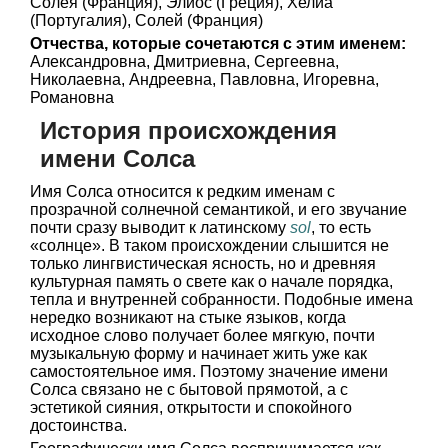
Солея (Франция), Элиос (Греция), Хелиа
(Португалия), Солей (Франция)
Отчества, которые сочетаются с этим именем:
Александровна, Дмитриевна, Сергеевна,
Николаевна, Андреевна, Павловна, Игоревна,
Романовна
История происхождения
имени Солса
Имя Солса относится к редким именам с
прозрачной солнечной семантикой, и его звучание
почти сразу выводит к латинскому
sol
, то есть
«солнце». В таком происхождении слышится не
только лингвистическая ясность, но и древняя
культурная память о свете как о начале порядка,
тепла и внутренней собранности. Подобные имена
нередко возникают на стыке языков, когда
исходное слово получает более мягкую, почти
музыкальную форму и начинает жить уже как
самостоятельное имя. Поэтому значение имени
Солса связано не с бытовой прямотой, а с
эстетикой сияния, открытости и спокойного
достоинства.