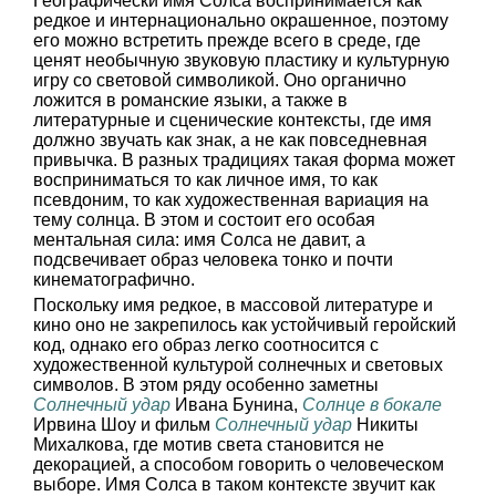
Географически имя Солса воспринимается как
редкое и интернационально окрашенное, поэтому
его можно встретить прежде всего в среде, где
ценят необычную звуковую пластику и культурную
игру со световой символикой. Оно органично
ложится в романские языки, а также в
литературные и сценические контексты, где имя
должно звучать как знак, а не как повседневная
привычка. В разных традициях такая форма может
восприниматься то как личное имя, то как
псевдоним, то как художественная вариация на
тему солнца. В этом и состоит его особая
ментальная сила: имя Солса не давит, а
подсвечивает образ человека тонко и почти
кинематографично.
Поскольку имя редкое, в массовой литературе и
кино оно не закрепилось как устойчивый геройский
код, однако его образ легко соотносится с
художественной культурой солнечных и световых
символов. В этом ряду особенно заметны
Солнечный удар
Ивана Бунина,
Солнце в бокале
Ирвина Шоу и фильм
Солнечный удар
Никиты
Михалкова, где мотив света становится не
декорацией, а способом говорить о человеческом
выборе. Имя Солса в таком контексте звучит как