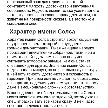
персонажный знак для героини, в которой
сочетаются мягкость, достоинство и внутренняя
собранность. Редкость имени только усиливает его
литературность: оно словно принадлежит тем, кто
живет не на поверхности сюжета, а в его тонком
смысловом слое.
Характер имени Солса
Характер имени Солса строится вокруг ощущения
внутреннего света, который не нуждается в
громкой демонстрации. Такая женщина нередко
производит впечатление собранной, тактичной и
внимательной к деталям, словно она умеет
считывать атмосферу раньше, чем она станет
очевидной для других. Значение имени Солса
подсказывает мягкую, но не расплывчатую натуру:
в ней есть ясность, достоинство и склонность к
гармонии. При этом имя не лишает человека силы,
а, напротив, наделяет умением удерживать форму
даже в эмоционально сложных обстоятельствах.
В повседневности обладательница имени Солса
может казаться немного загадочной, потому что не
спешит раскрывать все карты сразу. В ней часто
сочетаются деликатность и тихая