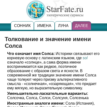
СОННИК
ИМЕНА
ЛУНА
ДАЛЕЕ
Толкование и значение имени
Солса
Что означает имя Солса:
Историки связывают его
корневую основу с латинским языком, где
sol
означало «солнце», а сама форма имени
воспринимается как редкое, поэтичное
образование с образом света и ясности. В
современной же традиции значение имени Солса
чаще толкуют через призму альтернативного
смысла - «солнечная», «озаряющая», что придает
ему мягкую, но выразительную символику.
Уменьшительно-ласкательные варианты:
Солсочка, Солса, Солси, Солсуня, Солсенька
Иностранные аналоги имени:
Сола (Испания),