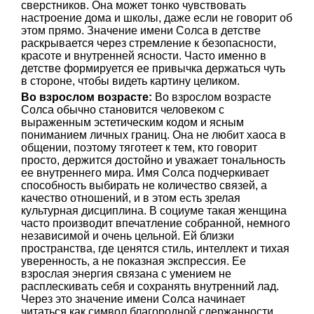
сверстников. Она может тонко чувствовать
настроение дома и школы, даже если не говорит об
этом прямо. Значение имени Солса в детстве
раскрывается через стремление к безопасности,
красоте и внутренней ясности. Часто именно в
детстве формируется ее привычка держаться чуть
в стороне, чтобы видеть картину целиком.
Во взрослом возрасте:
Во взрослом возрасте
Солса обычно становится человеком с
выраженным эстетическим кодом и ясным
пониманием личных границ. Она не любит хаоса в
общении, поэтому тяготеет к тем, кто говорит
просто, держится достойно и уважает тональность
ее внутреннего мира. Имя Солса подчеркивает
способность выбирать не количество связей, а
качество отношений, и в этом есть зрелая
культурная дисциплина. В социуме такая женщина
часто производит впечатление собранной, немного
независимой и очень цельной. Ей близки
пространства, где ценятся стиль, интеллект и тихая
уверенность, а не показная экспрессия. Ее
взрослая энергия связана с умением не
расплескивать себя и сохранять внутренний лад.
Через это значение имени Солса начинает
читаться как символ благородной сдержанности.