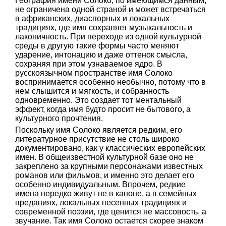
География имени Солоко, по имеющимся данным,
не ограничена одной страной и может встречаться
в африканских, диаспорных и локальных
традициях, где имя сохраняет музыкальность и
лаконичность. При переходе из одной культурной
среды в другую такие формы часто меняют
ударение, интонацию и даже оттенок смысла,
сохраняя при этом узнаваемое ядро. В
русскоязычном пространстве имя Солоко
воспринимается особенно необычно, потому что в
нем слышится и мягкость, и собранность
одновременно. Это создает тот ментальный
эффект, когда имя будто просит не бытового, а
культурного прочтения.
Поскольку имя Солоко является редким, его
литературное присутствие не столь широко
документировано, как у классических европейских
имен. В общеизвестной культурной базе оно не
закреплено за крупными персонажами известных
романов или фильмов, и именно это делает его
особенно индивидуальным. Впрочем, редкие
имена нередко живут не в каноне, а в семейных
преданиях, локальных песенных традициях и
современной поэзии, где ценится не массовость, а
звучание. Так имя Солоко остается скорее знаком