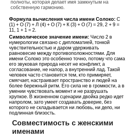
полноты, которая делает имя замкнутым на
собственную гармонию.
Формула вычисления числа имени Солоко:
С
(1) + О (7) + Л (4) + О (7) + К (3) + О (7) = 29, 2 + 9 =
11, 1 + 1 = 2.
Символическое значение имени:
Число 2 в
нумерологии связано с дипломатией, тонкой
чувствительностью и даром удерживать
равновесие между противоположностями. Для
имени Солоко это особенно точно, потому что сама
его звуковая природа несет не конфликт, а
согласование, не напор, а внутренний лад. Такой
человек часто становится тем, кто примиряет,
смягчает, настраивает пространство и людей на
более бережный ритм. Его сила не в громкости, а в
умении чувствовать момент и не разрушать
хрупкое. В жизненном сценарии двойка редко идет
напролом, зато умеет создавать доверие, без
которого не складывается ни любовь, ни дело, ни
подлинная близость.
Совместимость с женскими
именами