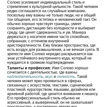
Солоко усиливает индивидуальный стиль и
стремление к культурной цельности. Такой человек
редко соглашается на случайные компании,
поскольку ему важны не только люди, но и общий
тон общения, его эстетика и человеческий такт. Он
обычно хорошо чувствует границы, умеет
сохранять дистанцию без холодности и выбирает
среду, где ценят сдержанность и ум. Манера
держаться у носителя имени часто спокойная,
собранная, с оттенком внутренней
аристократичности. Ему близки пространства, где
есть воздух для размышления, а не вечная суета. В
зрелости имя Солоко нередко раскрывается как
знак устойчивого внутреннего кода, который не
нуждается в громком подтверждении.
Таланты и профессия:
Имя Солоко хорошо
сочетается с деятельностью, где важны
наблюдательность
,
вкус
и
точность
. Такой
человек может ярко проявиться в сферах,
связанных с искусством, текстами, сценической
пластикой, кураторством, языками, дизайном или
архивной работой, где ценится внимание к нюансу.
Его профессиональный стиль обычно не
агрессивный, а выверенный: он не захватывает
пространство, а постепенно делает его