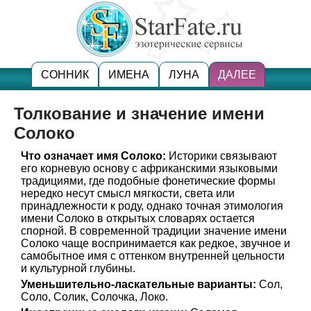
СОННИК
ИМЕНА
ЛУНА
ДАЛЕЕ
Толкование и значение имени
Солоко
Что означает имя Солоко:
Историки связывают
его корневую основу с африканскими языковыми
традициями, где подобные фонетические формы
нередко несут смысл мягкости, света или
принадлежности к роду, однако точная этимология
имени Солоко в открытых словарях остается
спорной. В современной традиции значение имени
Солоко чаще воспринимается как редкое, звучное и
самобытное имя с оттенком внутренней цельности
и культурной глубины.
Уменьшительно-ласкательные варианты:
Сол,
Соло, Солик, Солочка, Локо.