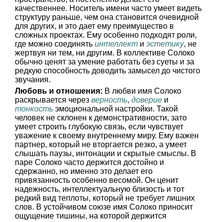
качественнее. Носитель имени часто умеет видеть
структуру раньше, чем она становится очевидной
для других, и это дает ему преимущество в
сложных проектах. Ему особенно подходят роли,
где можно соединять
интеллект
и
эстетику
, не
жертвуя ни тем, ни другим. В коллективе Солоко
обычно ценят за умение работать без суеты и за
редкую способность доводить замысел до чистого
звучания.
Любовь и отношения:
В любви имя Солоко
раскрывается через
верность
,
доверие
и
тонкость
эмоциональной настройки. Такой
человек не склонен к демонстративности, зато
умеет строить глубокую связь, если чувствует
уважение к своему внутреннему миру. Ему важен
партнер, который не вторгается резко, а умеет
слышать паузы, интонации и скрытые смыслы. В
паре Солоко часто держится достойно и
сдержанно, но именно это делает его
привязанность особенно весомой. Он ценит
надежность, интеллектуальную близость и тот
редкий вид теплоты, который не требует лишних
слов. В устойчивом союзе имя Солоко приносит
ощущение тишины, на которой держится