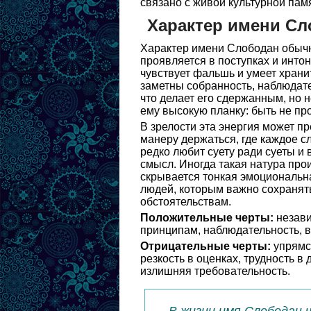
связано с живой культурной пам
Характер имени Сл
Характер имени Слободан обычн
проявляется в поступках и интон
чувствует фальшь и умеет храни
заметны собранность, наблюдате
что делает его сдержанным, но 
ему высокую планку: быть не пр
В зрелости эта энергия может п
манеру держаться, где каждое 
редко любит суету ради суеты и 
смысл. Иногда такая натура про
скрывается тонкая эмоциональн
людей, которым важно сохранять
обстоятельствам.
Положительные черты:
незави
принципам, наблюдательность, в
Отрицательные черты:
упрямст
резкость в оценках, трудность в
излишняя требовательность.