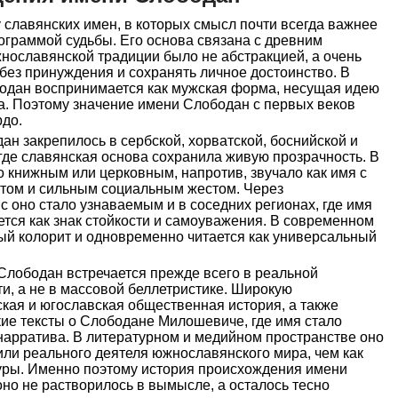
 славянских имен, в которых смысл почти всегда важнее
рограммой судьбы. Его основа связана с древним
нославянской традиции было не абстракцией, а очень
без принуждения и сохранять личное достоинство. В
одан воспринимается как мужская форма, несущая идею
а. Поэтому значение имени Слободан с первых веков
рдо.
н закрепилось в сербской, хорватской, боснийской и
 где славянская основа сохранила живую прозрачность. В
о книжным или церковным, напротив, звучало как имя с
том и сильным социальным жестом. Через
 оно стало узнаваемым и в соседних регионах, где имя
тся как знак стойкости и самоуважения. В современном
ый колорит и одновременно читается как универсальный
Слободан встречается прежде всего в реальной
ти, а не в массовой беллетристике. Широкую
кая и югославская общественная история, а также
ие тексты о Слободане Милошевиче, где имя стало
нарратива. В литературном и медийном пространстве оно
или реального деятеля южнославянского мира, чем как
уры. Именно поэтому история происхождения имени
но не растворилось в вымысле, а осталось тесно