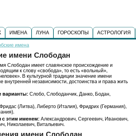
К
ИМЕНА
ЛУНА
ГОРОСКОПЫ
АСТРОЛОГИЯ
рбские имена
ние имени Слободан
мя Слободан имеет славянское происхождение и
ходящим к слову «свобода», то есть «вольный»,
еловек». В культурной традиции значение имени
е внутренней независимости, достоинства и права жить
 варианты:
Слобо, Слободанчик, Данко, Бодан,
Фридас (Литва), Либерто (Италия), Фридрих (Германия),
ания).
 с этим именем:
Александрович, Сергеевич, Иванович,
ч, Николаевич, Витальевич.
дения имени Слободан