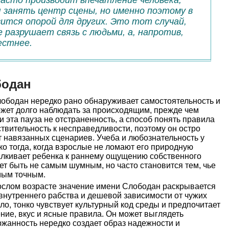
часто производит впечатление человека,
занять центр сцены, но именно поэтому в
тся опорой для других. Это тот случай,
е разрушает связь с людьми, а, напротив,
естнее.
бодан
ободан нередко рано обнаруживает самостоятельность и
ожет долго наблюдать за происходящим, прежде чем
 и эта пауза не отстраненность, а способ понять правила
ствительность к несправедливости, поэтому он остро
ит навязанных сценариев. Учеба и любознательность у
ко тогда, когда взрослые не ломают его природную
талкивает ребенка к раннему ощущению собственного
ет быть не самым шумным, но часто становится тем, чье
мым точным.
ослом возрасте значение имени Слободан раскрывается
 внутреннего рабства и дешевой зависимости от чужих
ило, тонко чувствует культурный код среды и предпочитает
ение, вкус и ясные правила. Он может выглядеть
жанность нередко создает образ надежности и