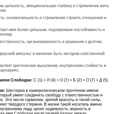
юю цельность, эмоциональную глубину и стремление жить
ром.
ть, основательность и стремление строить отношения и
лает имя более цельным, подчеркивая настойчивость и
авному.
ветственность, организованность и уважение к долгим,
идерский импульс и желание быть автором собственной
вляет критическое мышление, внутреннюю стойкость и
сценариях.
мени Слободан:
С (1) + Л (4) + О (7) + Б (2) + О (7) + Д (5)
ни:
Шестерка в нумерологическом прочтении имени
оторый умеет соединять свободу с ответственностью и
х. Это число гармонии, зрелой красоты и тихой силы,
няет твердого стержня. В жизни такой носитель имени
нутреннему ладу, ценит надежность, верность и
ски имя Слободан несет редкий баланс между