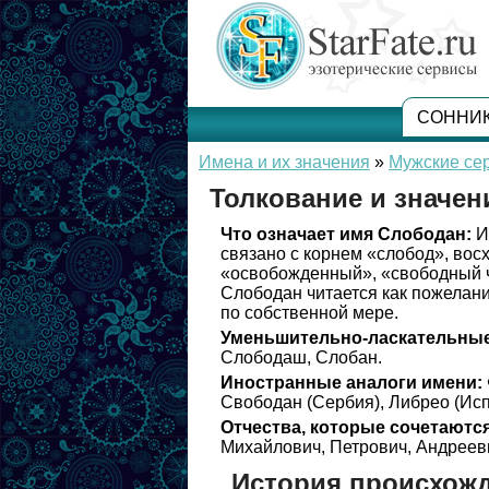
СОННИ
Имена и их значения
»
Мужские се
Толкование и значе
Что означает имя Слободан:
И
связано с корнем «слобод», вос
«освобожденный», «свободный ч
Слободан читается как пожелани
по собственной мере.
Уменьшительно-ласкательные
Слободаш, Слобан.
Иностранные аналоги имени:
Свободан (Сербия), Либрео (Исп
Отчества, которые сочетаются
Михайлович, Петрович, Андрееви
История происхож