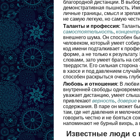
благородной дистанции. В выбор
демонстративная пышность. Имя
личные границы, смысл и зрела
не самую легкую, но самую чест
Таланты и профессия:
Таланты
самостоятельность
,
концентр
внешнего шума. Он способен бы
человеком, который умеет собир
код имени подталкивает к профе
форме, а не только к результату
словами, зато умеет брать на се
твердости. Его сильная сторона 
в хаосе и под давлением случай
способен раскрыться очень глуб
Любовь и отношения:
В любви 
внутренней свободы одновремен
уважает дистанцию, умеет слыша
привлекают
верность
,
доверие
и
содержания. В паре он может б
там, где нет давления и мелочн
говорить честно и не бояться с
напоминают не бурный вихрь, а 
Известные люди с