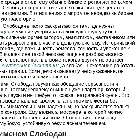
е среды и стиля ему обычно ближе строгая ясность, чем
 Слободан хорошо сочетается с жизнью, где ценятся
я автономия. В отношениях с миром он нередко выбирает
ную траекторию.
 Слободана часто раскрываются там, где нужны
ация
и умение удерживать сложную структуру без
ть сильным организатором, аналитиком, наставником или
ать разрозненные части в цельную систему. Исторический
ссиям, где важны честь ремесла, точность и уважение к
. В коллективе такой человек чаще не разбрасывается
бя ответственность в момент, когда другим не хватает
-
внутренняя дисциплина
, а слабая - нежелание работать
ных правил. Если дело вызывает у него уважение, он
око и по-настоящему красиво.
имя Слободан звучит как обещание серьезности и
но. Такому человеку обычно нужен партнер, который
ть паузы и не требует от союза театральной суеты. Его
 эмоциональная зрелость, а не громкие жесты без
ыть внимательным и надежным, но раскрывается только
ого контроля. Ему важна атмосфера, в которой можно
охранить собственный ритм. Отношения с ним чаще
глубокую, устойчивую реку с ясным течением.
 именем Слободан