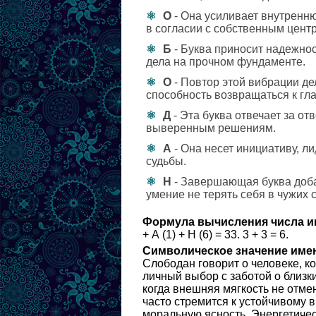
О
- Она усиливает внутренн
в согласии с собственным цент
Б
- Буква приносит надежнос
дела на прочном фундаменте.
О
- Повтор этой вибрации де
способность возвращаться к гл
Д
- Эта буква отвечает за от
выверенным решениям.
А
- Она несет инициативу, л
судьбы.
Н
- Завершающая буква доба
умение не терять себя в чужих 
Формула вычисления числа и
+ А (1) + Н (6) = 33. 3 + 3 = 6.
Символическое значение име
Слободан говорит о человеке, к
личный выбор с заботой о близки
когда внешняя мягкость не отме
часто стремится к устойчивому в
моральную ясность. Энергетиче