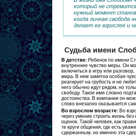
В жизни имя Слободан 
который не стремится 
нужный момент станови
когда личная свобода н
делает ее взрослее и ч
Судьба имени Сло
В детстве:
Ребенок по имени Сл
внутреннее чувство меры. Он м
включиться в игру или разговор,
мира. В нем заметна особая чув
реагирует на грубость и не люб
него обычно идут рядом, но толь
свободу. Такое имя словно под
достоинства. В компании он мож
слово внезапно оказывается са
Во взрослом возрасте:
Во взр
через умение строить жизнь без
оценок. Такой человек, как прав
те круги общения, где есть уваж
сдержанным, но именно эта сдер