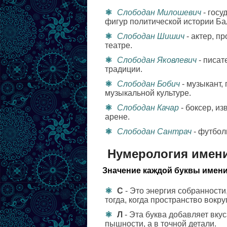
Слободан Милошевич
- госу
фигур политической истории Ба
Слободан Шишич
- актер, п
театре.
Слободан Яковлевич
- писат
традиции.
Слободан Бобич
- музыкант,
музыкальной культуре.
Слободан Качар
- боксер, и
арене.
Слободан Сантрач
- футбол
Нумерология имен
Значение каждой буквы имени
С
- Это энергия собранности
тогда, когда пространство вокр
Л
- Эта буква добавляет вкус
пышности, а в точной детали.