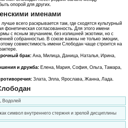
ыть опорой для других.
женскими именами
лучше всего раскрывается там, где сходятся культурный
кая фонетическая согласованность. Для этого имени
мы с ясным звучанием, без излишней экзотики, но с
енней собранностью. В союзе важны не только эмоции,
поэтому совместимость имени Слободан чаще строится на
рактере.
прочный брак:
Ана, Милица, Даница, Наталья, Ирина,
ошения и дружба:
Елена, Мария, София, Ольга, Тамара,
ротиворечия:
Злата, Элла, Ярослава, Жанна, Лада.
Слободан
, Водолей
 как символ внутреннего стержня и зрелой дисциплины