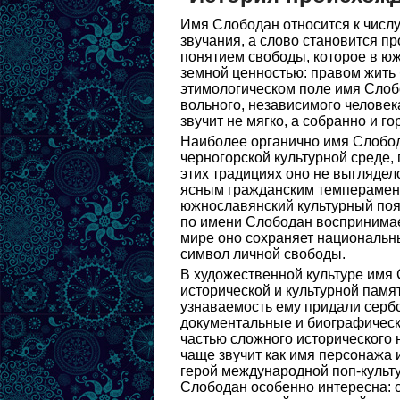
Имя Слободан относится к числу
звучания, а слово становится п
понятием свободы, которое в юж
земной ценностью: правом жить 
этимологическом поле имя Слоб
вольного, независимого человек
звучит не мягко, а собранно и го
Наиболее органично имя Слобода
черногорской культурной среде,
этих традициях оно не выглядел
ясным гражданским темперамен
южнославянский культурный пояс
по имени Слободан воспринимае
мире оно сохраняет национальн
символ личной свободы.
В художественной культуре имя 
исторической и культурной памя
узнаваемость ему придали сербс
документальные и биографическ
частью сложного исторического 
чаще звучит как имя персонажа 
герой международной поп-культ
Слободан особенно интересна: о