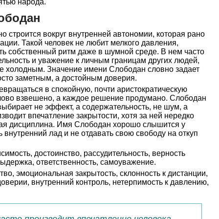
ятью народа.
ободан
о строится вокруг внутренней автономии, которая рано
ации. Такой человек не любит мелкого давления,
ть собственный ритм даже в шумной среде. В нем часто
льность и уважение к личным границам других людей,
не холодным. Значение имени Слободан словно задает
осто заметным, а достойным доверия.
ревращаться в спокойную, почти аристократическую
слово взвешено, а каждое решение продумано. Слободан
выбирает не эффект, а содержательность, не шум, а
изводит впечатление закрытости, хотя за ней нередко
ая дисциплина. Имя Слободан хорошо слышится у
 внутренний лад и не отдавать свою свободу на откуп
симость, достоинство, рассудительность, верность
ыдержка, ответственность, самоуважение.
во, эмоциональная закрытость, склонность к дистанции,
 доверии, внутренний контроль, нетерпимость к давлению,