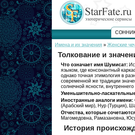
СОННИ
Имена и их значения
»
Женские чеч
Толкование и значе
Что означает имя Шумисат:
Ис
языком, где консонантный карка
однако точная этимология в раз
современной же традиции значе
солнечной ясности, внутреннего 
Уменьшительно-ласкательные
Иностранные аналоги имени:
(Арабский мир), Нур (Турция), Ш
Отчества, которые сочетаются
Магомедовна, Рамазановна, Юс
История происхож