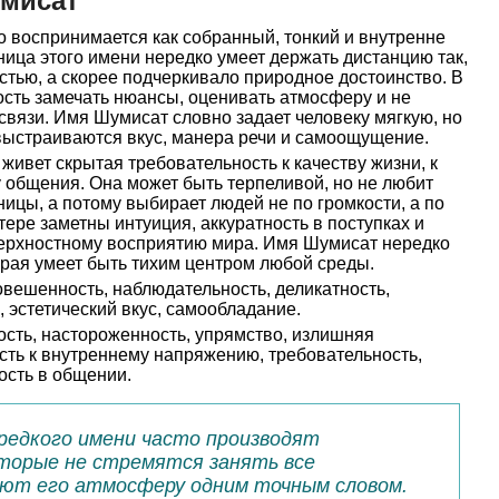
умисат
 воспринимается как собранный, тонкий и внутренне
ица этого имени нередко умеет держать дистанцию так,
стью, а скорее подчеркивало природное достоинство. В
ость замечать нюансы, оценивать атмосферу и не
связи. Имя Шумисат словно задает человеку мягкую, но
 выстраиваются вкус, манера речи и самоощущение.
 живет скрытая требовательность к качеству жизни, к
 общения. Она может быть терпеливой, но не любит
ницы, а потому выбирает людей не по громкости, а по
тере заметны интуиция, аккуратность в поступках и
оверхностному восприятию мира. Имя Шумисат нередко
рая умеет быть тихим центром любой среды.
вешенность, наблюдательность, деликатность,
, эстетический вкус, самообладание.
сть, настороженность, упрямство, излишняя
ость к внутреннему напряжению, требовательность,
ость в общении.
редкого имени часто производят
торые не стремятся занять все
яют его атмосферу одним точным словом.