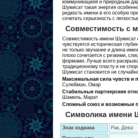
коммуникацией и природным дар
Шумисат такая энергия особенно
редкость имени в его особую пр
сочетать серьезность с легкость
Совместимость с 
Совместимость имени Шумисат о
чувствуется историческая глуби
не только звучание и длина име
плохо сочетается с резкими, сл
формами. Лучше всего раскрыва
традиционному пласту и не спор
Шумисат становится не случайно
Максимальная сила чувств и 
Сулейман, Омар
Стабильные партнерские отн
Шамиль, Марат
Сложный союз и возможные п
Символика имени 
Знак зодиака
Рак, Дева