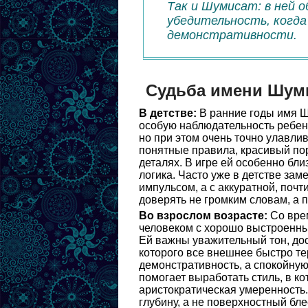
Так и Шумисат: в ней 
убедительность, когда
демонстративности.
Судьба имени Шум
В детстве:
В ранние годы имя Ш
особую наблюдательность ребенк
но при этом очень точно улавли
понятные правила, красивый пор
деталях. В игре ей особенно бли
логика. Часто уже в детстве зам
импульсом, а с аккуратной, поч
доверять не громким словам, а 
Во взрослом возрасте:
Со вре
человеком с хорошо выстроенны
Ей важны уважительный тон, до
которого все внешнее быстро те
демонстративность, а спокойную
помогает выработать стиль, в ко
аристократическая умеренность.
глубину, а не поверхностный бле