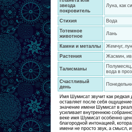
Планета или
звезда
Луна, как с
покровитель
Стихия
Вода
Тотемное
Лань
животное
Камни и металлы
Жемчуг, лу
Растения
Жасмин, ив
Полумесяц,
Талисманы
вода в про
Счастливый
Понедельн
день
Имя Шумисат звучит как редкая 
оставляет после себя ощущение 
значение имени Шумисат в реаль
усиливает внутреннюю собранно
веке имя Шумисат особенно ценн
благородной интонацией, котора
имени не просто звук, а смысл, 