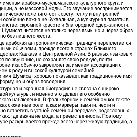
 именам арабско-мусульманского культурного круга и
адиции, а не массовой моды. Его звучание воспринимается
нтическое поле тяготеет к свету, теплу и внутренней
 особенно важна не буквальная, а культурная память: в
оинстве, скромной красоте и благородной сдержанности.
Шумисат читается не только через язык, но и через образ
но без лишнего жеста.
где арабская антропонимическая традиция переплетается
ными обычаями, прежде всего в странах Ближнего
ществах Кавказа и Центральной Азии. В разных языковых
ся по звучанию, но сохраняет свою редкую, почти
фонетика обычно закрепляет за именем ассоциации с
ем к роду и высокой культурой семейной
е имя Шумисат хорошо показывает, как традиционное имя
форму, но и образ поведения.
ратурная и экранная биография не связана с широко
й культуры, и именно это делает его особенно
кого наблюдения. В фольклорном и семейном контексте
ак сюжетные роли, а как маркеры памяти, чести и
но встретить в устной семейной передаче, родословных
ках, где важна не мода, а преемственность. Поэтому
уре раскрывается прежде всего через живую традицию, а