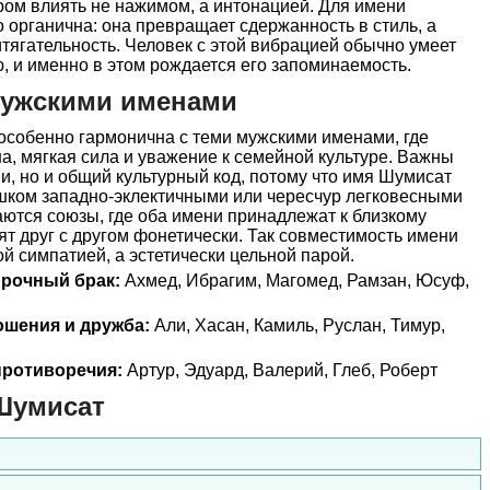
ом влиять не нажимом, а интонацией. Для имени
 органична: она превращает сдержанность в стиль, а
итягательность. Человек с этой вибрацией обычно умеет
ю, и именно в этом рождается его запоминаемость.
мужскими именами
собенно гармонична с теми мужскими именами, где
на, мягкая сила и уважение к семейной культуре. Важны
ни, но и общий культурный код, потому что имя Шумисат
ишком западно-эклектичными или чересчур легковесными
ются союзы, где оба имени принадлежат к близкому
ят друг с другом фонетически. Так совместимость имени
й симпатией, а эстетически цельной парой.
прочный брак:
Ахмед, Ибрагим, Магомед, Рамзан, Юсуф,
ошения и дружба:
Али, Хасан, Камиль, Руслан, Тимур,
ротиворечия:
Артур, Эдуард, Валерий, Глеб, Роберт
Шумисат