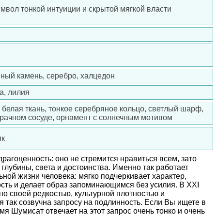
имвол тонкой интуиции и скрытой мягкой власти
нный камень, серебро, халцедон
а, лилия
 белая ткань, тонкое серебряное кольцо, светлый шарф,
зрачном сосуде, орнамент с солнечным мотивом
ик
драгоценность: оно не стремится нравиться всем, зато
глубины, света и достоинства. Именно так работает
ной жизни человека: мягко подчеркивает характер,
сть и делает образ запоминающимся без усилия. В XXI
о своей редкостью, культурной плотностью и
я так созвучна запросу на подлинность. Если Вы ищете в
имя Шумисат отвечает на этот запрос очень тонко и очень