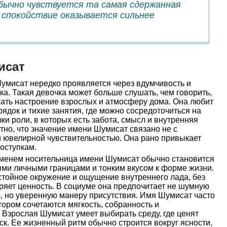
обычно чувствуется та самая сдержанная
 спокойствие оказывается сильнее
исат
умисат нередко проявляется через вдумчивость и
а. Такая девочка может больше слушать, чем говорить,
вать настроение взрослых и атмосферу дома. Она любит
ядок и тихие занятия, где можно сосредоточиться на
зки роли, в которых есть забота, смысл и внутренняя
етно, что значение имени Шумисат связано не с
ти ювелирной чувствительностью. Она рано привыкает
поступкам.
менем носительница имени Шумисат обычно становится
ми личными границами и тонким вкусом к форме жизни.
стойное окружение и ощущение внутреннего лада, без
ряет ценность. В социуме она предпочитает не шумную
, но уверенную манеру присутствия. Имя Шумисат часто
тором сочетаются мягкость, собранность и
 Взрослая Шумисат умеет выбирать среду, где ценят
ск. Ее жизненный ритм обычно строится вокруг ясности,