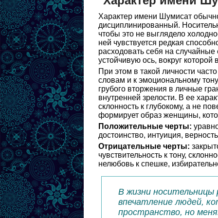
Характер имени Ш
Характер имени Шумисат обычно
дисциплинированный. Носительн
чтобы это не выглядело холодно
ней чувствуется редкая способн
расходовать себя на случайные 
устойчивую ось, вокруг которой
При этом в такой личности часто
словам и к эмоциональному тону
грубого вторжения в личные гра
внутренней зрелости. В ее харак
склонность к глубокому, а не п
формирует образ женщины, кото
Положительные черты:
уравно
достоинство, интуиция, верность
Отрицательные черты:
закрыто
чувствительность к тону, склонн
нелюбовь к спешке, избирательн
В жизни носительницы 
впечатление людей, ко
пространство, но мен