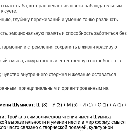
го масштаба, которая делает человека наблюдательным,
к суете.
уицию, глубину переживаний и умение тонко различать
сть, эмоциональную память и способность заботиться без
 к гармонии и стремления сохранять в жизни красивую
вый смысл, аккуратность и естественную потребность в
, чувство внутреннего стержня и желание оставаться
обранным, принципиальным и ориентированным на
мени Шумисат:
Ш (8) + У (3) + М (5) + И (1) + С (1) + А (1) +
ни:
Тройка в символическом чтении имени Шумисат
гкой выразительности и умении нести в мир форму, смысл
ло часто связано с творческой подачей, культурной