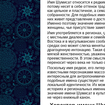
Имя Шумисат относится к редким
потому несет в себе оттенок тр
как цельное и пластичное, а сема
собранности. Для подобных имен
них живет представление о дост
Именно поэтому значение имени 
женщины, чье присутствие замет
Имя употребляется в регионах, 
с местными диалектами и семей
Востока и в мусульманских сооб
средах оно может слегка менять
драгоценную интонацию. Такая 
мягкой женственностью, уважени
преемственности. В этом смысл
переносит через века не только 
Поскольку имя редкое, его лите
известными персонажами массово
интересным для антропонимичес
подобные имена существуют не к
локальной идентичности. Их мож
историях и региональных именни
значение имени Шумисат в культ
не через книжный канон.