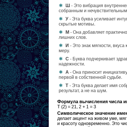
Ш
- Это вибрация внутренне
собранным и нечувствительным 
У
- Эта буква усиливает инт
скрытые мотивы.
М
- Она добавляет практично
лишних слов.
И
- Это знак мягкости, вкуса
меру.
С
- Буква подчеркивает здра
надежности.
А
- Она приносит инициативу
первой в собственной судьбе.
Т
- Эта буква делает имя с
результат, а не на шум.
Формула вычисления числа и
Т (2) = 21, 2 + 1 = 3
Символическое значение име
делает акцент на живом уме, мя
и красоту одновременно. Это чис