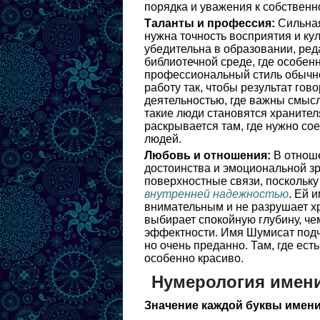
порядка и уважения к собственн
Таланты и профессия:
Сильная
нужна точность восприятия и ку
убедительна в образовании, ред
библиотечной среде, где особен
профессиональный стиль обычно 
работу так, чтобы результат гов
деятельностью, где важны смысл
такие люди становятся хранител
раскрывается там, где нужно с
людей.
Любовь и отношения:
В отноше
достоинства и эмоциональной зр
поверхностные связи, поскольку
внутренней надежностью
. Ей 
внимательным и не разрушает х
выбирает спокойную глубину, че
эффектности. Имя Шумисат подч
но очень преданно. Там, где ест
особенно красиво.
Нумерология имен
Значение каждой буквы имени