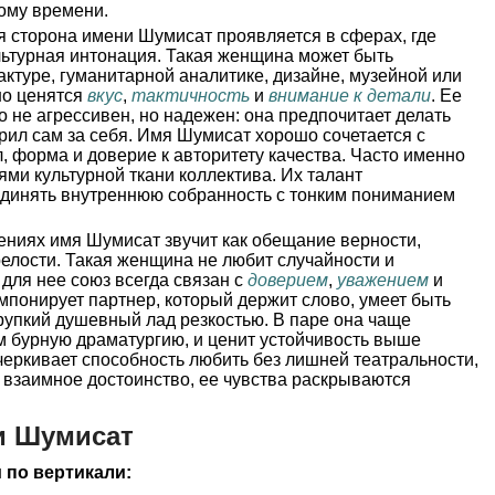
ому времени.
 сторона имени Шумисат проявляется в сферах, где
льтурная интонация. Такая женщина может быть
актуре, гуманитарной аналитике, дизайне, музейной или
но ценятся
вкус
,
тактичность
и
внимание к детали
. Ее
не агрессивен, но надежен: она предпочитает делать
орил сам за себя. Имя Шумисат хорошо сочетается с
, форма и доверие к авторитету качества. Часто именно
ями культурной ткани коллектива. Их талант
оединять внутреннюю собранность с тонким пониманием
ниях имя Шумисат звучит как обещание верности,
елости. Такая женщина не любит случайности и
 для нее союз всегда связан с
доверием
,
уважением
и
импонирует партнер, который держит слово, умеет быть
рупкий душевный лад резкостью. В паре она чаще
м бурную драматургию, и ценит устойчивость выше
еркивает способность любить без лишней театральности,
ь взаимное достоинство, ее чувства раскрываются
и Шумисат
 по вертикали: