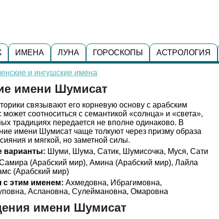
К
ИМЕНА
ЛУНА
ГОРОСКОПЫ
АСТРОЛОГИЯ
енские и ингушские имена
ние имени Шумисат
торики связывают его корневую основу с арабским
с может соотноситься с семантикой «солнца» и «света»,
ных традициях передается не вполне одинаково. В
ние имени Шумисат чаще толкуют через призму образа
сияния и мягкой, но заметной силы.
 варианты:
Шуми, Шума, Сатик, Шумисочка, Муся, Сати
Самира (Арабский мир), Амина (Арабский мир), Лайла
амс (Арабский мир)
 с этим именем:
Ахмедовна, Ибрагимовна,
уповна, Аслановна, Сулеймановна, Омаровна
дения имени Шумисат