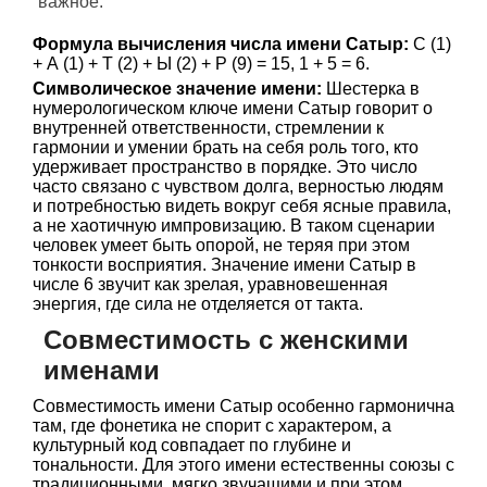
важное.
Формула вычисления числа имени Сатыр:
С (1)
+ А (1) + Т (2) + Ы (2) + Р (9) = 15, 1 + 5 = 6.
Символическое значение имени:
Шестерка в
нумерологическом ключе имени Сатыр говорит о
внутренней ответственности, стремлении к
гармонии и умении брать на себя роль того, кто
удерживает пространство в порядке. Это число
часто связано с чувством долга, верностью людям
и потребностью видеть вокруг себя ясные правила,
а не хаотичную импровизацию. В таком сценарии
человек умеет быть опорой, не теряя при этом
тонкости восприятия. Значение имени Сатыр в
числе 6 звучит как зрелая, уравновешенная
энергия, где сила не отделяется от такта.
Совместимость с женскими
именами
Совместимость имени Сатыр особенно гармонична
там, где фонетика не спорит с характером, а
культурный код совпадает по глубине и
тональности. Для этого имени естественны союзы с
традиционными, мягко звучащими и при этом