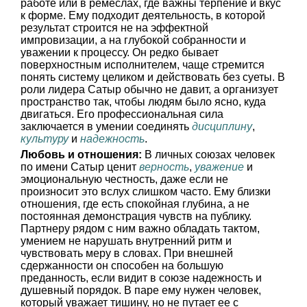
работе или в ремеслах, где важны терпение и вкус
к форме. Ему подходит деятельность, в которой
результат строится не на эффектной
импровизации, а на глубокой собранности и
уважении к процессу. Он редко бывает
поверхностным исполнителем, чаще стремится
понять систему целиком и действовать без суеты. В
роли лидера Сатыр обычно не давит, а организует
пространство так, чтобы людям было ясно, куда
двигаться. Его профессиональная сила
заключается в умении соединять
дисциплину
,
культуру
и
надежность
.
Любовь и отношения:
В личных союзах человек
по имени Сатыр ценит
верность
,
уважение
и
эмоциональную честность, даже если не
произносит это вслух слишком часто. Ему близки
отношения, где есть спокойная глубина, а не
постоянная демонстрация чувств на публику.
Партнеру рядом с ним важно обладать тактом,
умением не нарушать внутренний ритм и
чувствовать меру в словах. При внешней
сдержанности он способен на большую
преданность, если видит в союзе надежность и
душевный порядок. В паре ему нужен человек,
который уважает тишину, но не путает ее с