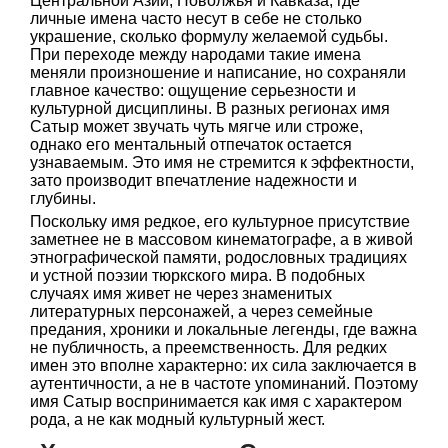
Центральной Азии, Поволжья и Кавказа, где
личные имена часто несут в себе не столько
украшение, сколько формулу желаемой судьбы.
При переходе между народами такие имена
меняли произношение и написание, но сохраняли
главное качество: ощущение серьезности и
культурной дисциплины. В разных регионах имя
Сатыр может звучать чуть мягче или строже,
однако его ментальный отпечаток остается
узнаваемым. Это имя не стремится к эффектности,
зато производит впечатление надежности и
глубины.
Поскольку имя редкое, его культурное присутствие
заметнее не в массовом кинематографе, а в живой
этнографической памяти, родословных традициях
и устной поэзии тюркского мира. В подобных
случаях имя живет не через знаменитых
литературных персонажей, а через семейные
предания, хроники и локальные легенды, где важна
не публичность, а преемственность. Для редких
имен это вполне характерно: их сила заключается в
аутентичности, а не в частоте упоминаний. Поэтому
имя Сатыр воспринимается как имя с характером
рода, а не как модный культурный жест.