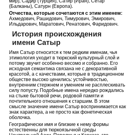
мир), Садир (Турция), Сатир (Иран), Сетар
(Балканы), Сатурн (Европа).
Отчества, которые сочетаются с этим именем:
Ахмедович, Рашидович, Тимурович, Эмирович,
Ильдарович, Маратович, Ренатович, Фаридович.
История происхождения
имени Сатыр
Имя Сатыр относится к тем редким именам, чья
этимология уходит в тюркский культурный слой и
потому звучит особенно весомо и собранно. Его
исходная семантика связана не с декоративной
красотой, а с качествами, которые в традиционном
обществе высоко ценились: устойчивостью,
внутренним стержнем и умением не расплескивать
силу попусту. Подобные имена нередко рождались
на стыке бытовой речи, родовой памяти и
почтительного отношения к старшим. В этом
смысле значение имени Сатыр воспринимается как
знак характера, а не просто как фонетическая
оболочка.
Географически имя и близкие к нему формы
естественны для тюркоязычной среды