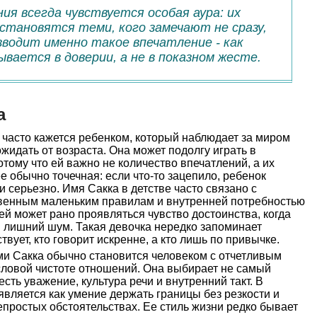
ния всегда чувствуется особая аура: их
становятся теми, кого замечают не сразу,
зводит именно такое впечатление - как
рывается в доверии, а не в показном жесте.
а
 часто кажется ребенком, который наблюдает за миром
жидать от возраста. Она может подолгу играть в
потому что ей важно не количество впечатлений, а их
е обычно точечная: если что-то зацепило, ребенок
ти серьезно. Имя Сакка в детстве часто связано с
твенным маленьким правилам и внутренней потребностью
ей может рано проявляться чувство достоинства, когда
 и лишний шум. Такая девочка нередко запоминает
твует, кто говорит искренне, а кто лишь по привычке.
и Сакка обычно становится человеком с отчетливым
словой чистоте отношений. Она выбирает не самый
есть уважение, культура речи и внутренний такт. В
является как умение держать границы без резкости и
епростых обстоятельствах. Ее стиль жизни редко бывает