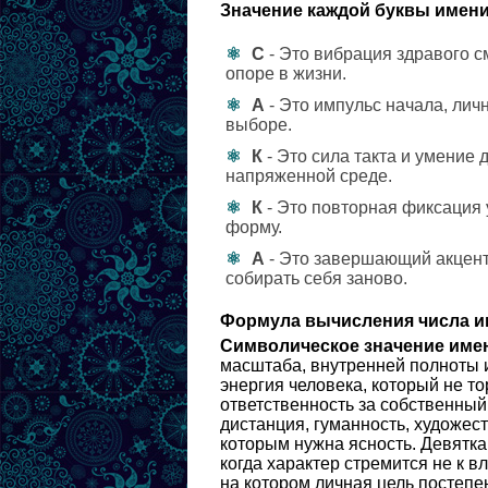
Значение каждой буквы имени
С
- Это вибрация здравого с
опоре в жизни.
А
- Это импульс начала, лич
выборе.
К
- Это сила такта и умение 
напряженной среде.
К
- Это повторная фиксация 
форму.
А
- Это завершающий акцент 
собирать себя заново.
Формула вычисления числа и
Символическое значение име
масштаба, внутренней полноты 
энергия человека, который не то
ответственность за собственный
дистанция, гуманность, художес
которым нужна ясность. Девятка
когда характер стремится не к вл
на котором личная цель постепен