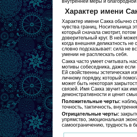
внутренней меры и благородной
Характер имени Са
Характер имени Сакка обычно ст
чувства границ. Носительница э
который сначала смотрит, потом 
доверительный круг. В ней може
когда внешняя деликатность не 
словно подсказывает: сила не вс
умении не расплескать себя.
Сакка часто умеет считывать на
мотивы собеседника, даже если 
Ей свойственны эстетическая из
личному порядку, который помог
может быть некоторая закрытость
связей. Имя Сакка звучит как и
демонстративности и ценит смы
Положительные черты:
наблюд
точность, тактичность, внутренн
Отрицательные черты:
закрыто
упрямство, эмоциональная эконо
самоограничению, трудность в б