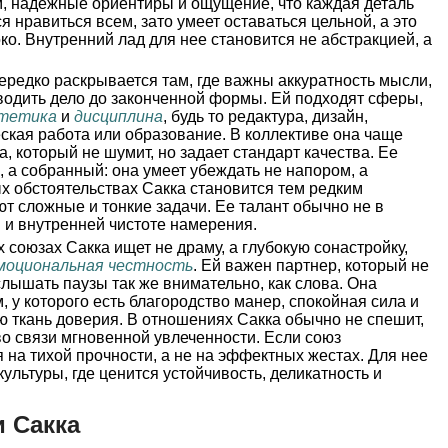
м, надежные ориентиры и ощущение, что каждая деталь
я нравиться всем, зато умеет оставаться цельной, а это
ко. Внутренний лад для нее становится не абстракцией, а
ередко раскрывается там, где важны аккуратность мысли,
оводить дело до законченной формы. Ей подходят сферы,
тетика
и
дисциплина
, будь то редактура, дизайн,
еская работа или образование. В коллективе она чаще
, который не шумит, но задает стандарт качества. Ее
, а собранный: она умеет убеждать не напором, а
х обстоятельствах Сакка становится тем редким
т сложные и тонкие задачи. Ее талант обычно не в
 и внутренней чистоте намерения.
 союзах Сакка ищет не драму, а глубокую сонастройку,
моциональная честность
. Ей важен партнер, который не
слышать паузы так же внимательно, как слова. Она
 у которого есть благородство манер, спокойная сила и
ю ткань доверия. В отношениях Сакка обычно не спешит,
во связи мгновенной увлеченности. Если союз
 на тихой прочности, а не на эффектных жестах. Для нее
ультуры, где ценится устойчивость, деликатность и
 Сакка