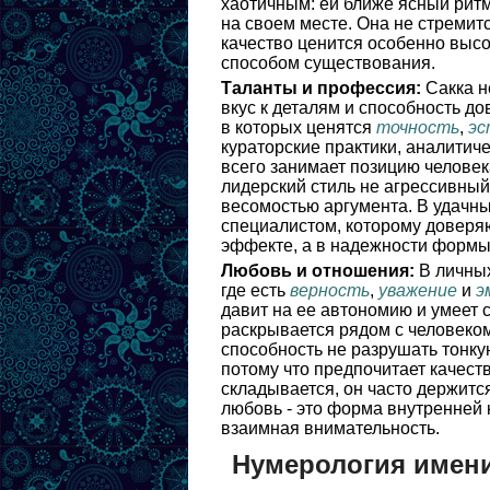
хаотичным: ей ближе ясный рит
на своем месте. Она не стремитс
качество ценится особенно высо
способом существования.
Таланты и профессия:
Сакка н
вкус к деталям и способность д
в которых ценятся
точность
,
эс
кураторские практики, аналитич
всего занимает позицию человека
лидерский стиль не агрессивный
весомостью аргумента. В удачны
специалистом, которому доверяю
эффекте, а в надежности формы
Любовь и отношения:
В личных
где есть
верность
,
уважение
и
э
давит на ее автономию и умеет 
раскрывается рядом с человеком,
способность не разрушать тонку
потому что предпочитает качест
складывается, он часто держится
любовь - это форма внутренней к
взаимная внимательность.
Нумерология имени