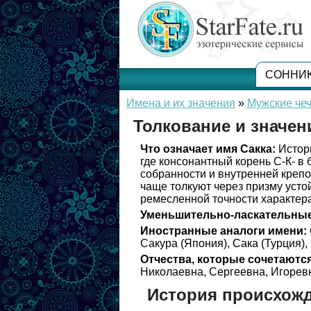
СОННИ
Имена и их значения
»
Мужские чеч
Толкование и значен
Что означает имя Сакка:
Истори
где консонантный корень С-К- в
собранности и внутренней крепо
чаще толкуют через призму усто
ремесленной точности характера
Уменьшительно-ласкательные
Иностранные аналоги имени:
Сакура (Япония), Сака (Турция)
Отчества, которые сочетаются
Николаевна, Сергеевна, Игорев
История происхожд