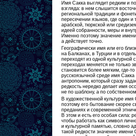
Имя Сакка выглядит редким и п
взгляда: в нем слышится восточ
региональной традиции и фонети
пересечении языков, где один и 
арабской, тюркской или средизе
идеей собранности, меры и вну
Именно поэтому значение имени 
а действует точно.
Географически имя или его близ
на Балканах, в Турции и в отде
переходят из одной культурной 
переходах меняется не только зв
становится более мягким, где-то
русскоязычной среде имя Сакка 
антропоним, который сразу зада
редкость нередко делает имя о
не по шаблону, а по собственном
В художественной культуре имя 
поэтому его бытование скорее 
преданиях и современной этнич
В этом и есть его особая сила: 
чтобы работать как символ личн
и культурной памятью, словно ад
такой редкости значение имени 