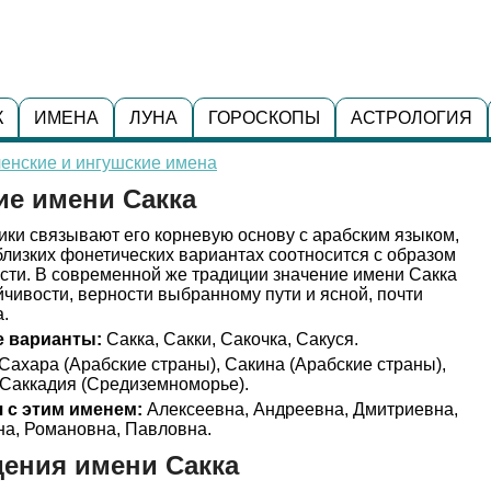
К
ИМЕНА
ЛУНА
ГОРОСКОПЫ
АСТРОЛОГИЯ
енские и ингушские имена
ие имени Сакка
ки связывают его корневую основу с арабским языком,
 близких фонетических вариантах соотносится с образом
сти. В современной же традиции значение имени Сакка
йчивости, верности выбранному пути и ясной, почти
.
 варианты:
Сакка, Сакки, Сакочка, Сакуся.
Сахара (Арабские страны), Сакина (Арабские страны),
, Саккадия (Средиземноморье).
 с этим именем:
Алексеевна, Андреевна, Дмитриевна,
на, Романовна, Павловна.
ения имени Сакка