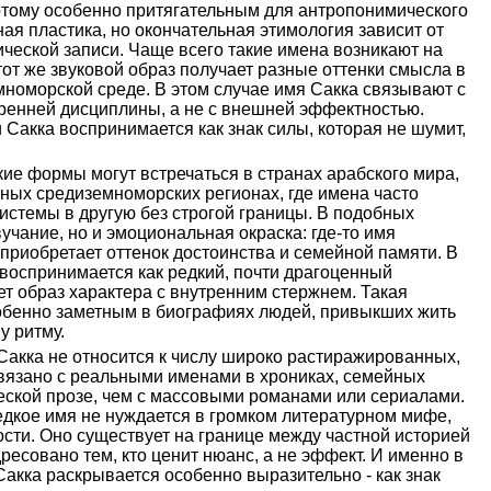
отому особенно притягательным для антропонимического
ная пластика, но окончательная этимология зависит от
ческой записи. Чаще всего такие имена возникают на
тот же звуковой образ получает разные оттенки смысла в
мноморской среде. В этом случае имя Сакка связывают с
тренней дисциплины, а не с внешней эффектностью.
Сакка воспринимается как знак силы, которая не шумит,
кие формы могут встречаться в странах арабского мира,
льных средиземноморских регионах, где имена часто
системы в другую без строгой границы. В подобных
учание, но и эмоциональная окраска: где-то имя
 приобретает оттенок достоинства и семейной памяти. В
воспринимается как редкий, почти драгоценный
ет образ характера с внутренним стержнем. Такая
собенно заметным в биографиях людей, привыкших жить
у ритму.
Сакка не относится к числу широко растиражированных,
связано с реальными именами в хрониках, семейных
еской прозе, чем с массовыми романами или сериалами.
редкое имя не нуждается в громком литературном мифе,
ости. Оно существует на границе между частной историей
ресовано тем, кто ценит нюанс, а не эффект. И именно в
Сакка раскрывается особенно выразительно - как знак