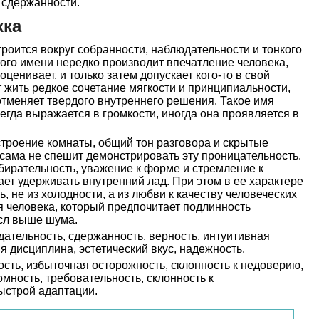
 сдержанности.
кка
роится вокруг собранности, наблюдательности и тонкого
того имени нередко производит впечатление человека,
оценивает, и только затем допускает кого-то в свой
т жить редкое сочетание мягкости и принципиальности,
отменяет твердого внутреннего решения. Такое имя
егда выражается в громкости, иногда она проявляется в
строение комнаты, общий тон разговора и скрытые
сама не спешит демонстрировать эту проницательность.
бирательность, уважение к форме и стремление к
ает удерживать внутренний лад. При этом в ее характере
, не из холодности, а из любви к качеству человеческих
мя человека, который предпочитает подлинность
сл выше шума.
ательность, сдержанность, верность, интуитивная
яя дисциплина, эстетический вкус, надежность.
сть, избыточная осторожность, склонность к недоверию,
мность, требовательность, склонность к
ыстрой адаптации.