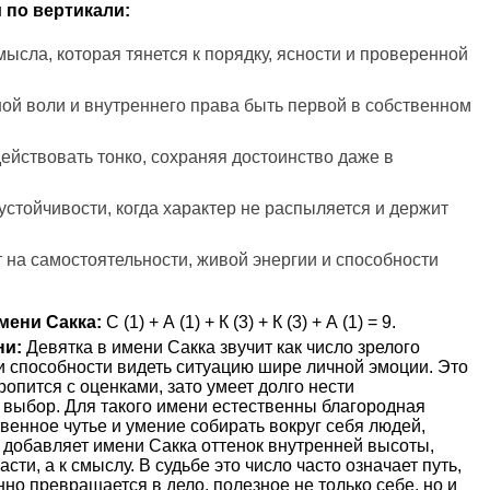
 по вертикали:
мысла, которая тянется к порядку, ясности и проверенной
ной воли и внутреннего права быть первой в собственном
действовать тонко, сохраняя достоинство даже в
устойчивости, когда характер не распыляется и держит
на самостоятельности, живой энергии и способности
мени Сакка:
С (1) + А (1) + К (3) + К (3) + А (1) = 9.
ни:
Девятка в имени Сакка звучит как число зрелого
и способности видеть ситуацию шире личной эмоции. Это
ропится с оценками, зато умеет долго нести
 выбор. Для такого имени естественны благородная
твенное чутье и умение собирать вокруг себя людей,
 добавляет имени Сакка оттенок внутренней высоты,
асти, а к смыслу. В судьбе это число часто означает путь,
но превращается в дело, полезное не только себе, но и