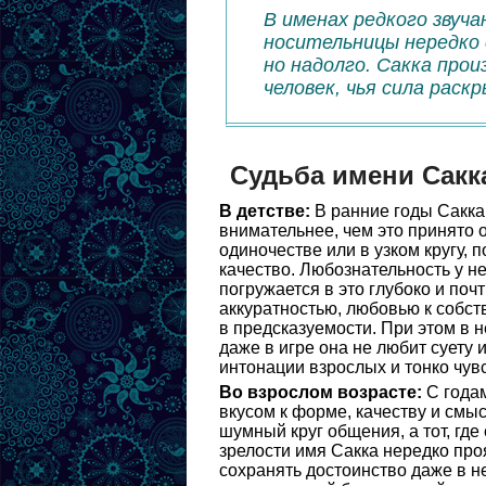
В именах редкого звуча
носительницы нередко 
но надолго. Сакка прои
человек, чья сила раск
Судьба имени Сакк
В детстве:
В ранние годы Сакка
внимательнее, чем это принято о
одиночестве или в узком кругу, 
качество. Любознательность у не
погружается в это глубоко и поч
аккуратностью, любовью к собс
в предсказуемости. При этом в н
даже в игре она не любит суету
интонации взрослых и тонко чувс
Во взрослом возрасте:
С годам
вкусом к форме, качеству и смы
шумный круг общения, а тот, где 
зрелости имя Сакка нередко про
сохранять достоинство даже в н