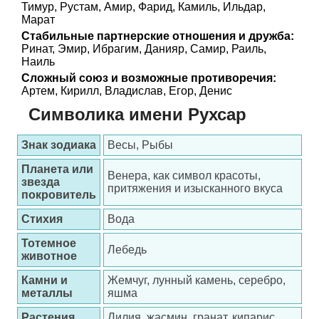
Тимур, Рустам, Амир, Фарид, Камиль, Ильдар,
Марат
Стабильные партнерские отношения и дружба:
Ринат, Эмир, Ибрагим, Данияр, Самир, Раиль,
Наиль
Сложный союз и возможные противоречия:
Артем, Кирилл, Владислав, Егор, Денис
Символика имени Рухсар
Знак зодиака
Весы, Рыбы
Планета или
Венера, как символ красоты,
звезда
притяжения и изысканного вкуса
покровитель
Стихия
Вода
Тотемное
Лебедь
животное
Камни и
Жемчуг, лунный камень, серебро,
металлы
яшма
Растения
Лилия, жасмин, гранат, кипарис