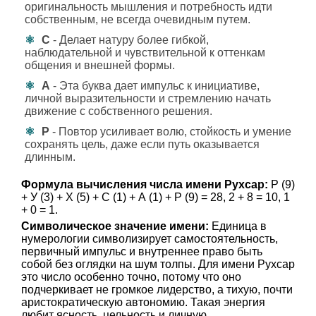
оригинальность мышления и потребность идти
собственным, не всегда очевидным путем.
С
- Делает натуру более гибкой,
наблюдательной и чувствительной к оттенкам
общения и внешней формы.
А
- Эта буква дает импульс к инициативе,
личной выразительности и стремлению начать
движение с собственного решения.
Р
- Повтор усиливает волю, стойкость и умение
сохранять цель, даже если путь оказывается
длинным.
Формула вычисления числа имени Рухсар:
Р (9)
+ У (3) + Х (5) + С (1) + А (1) + Р (9) = 28, 2 + 8 = 10, 1
+ 0 = 1.
Символическое значение имени:
Единица в
нумерологии символизирует самостоятельность,
первичный импульс и внутреннее право быть
собой без оглядки на шум толпы. Для имени Рухсар
это число особенно точно, потому что оно
подчеркивает не громкое лидерство, а тихую, почти
аристократическую автономию. Такая энергия
любит ясность, цельность и личную