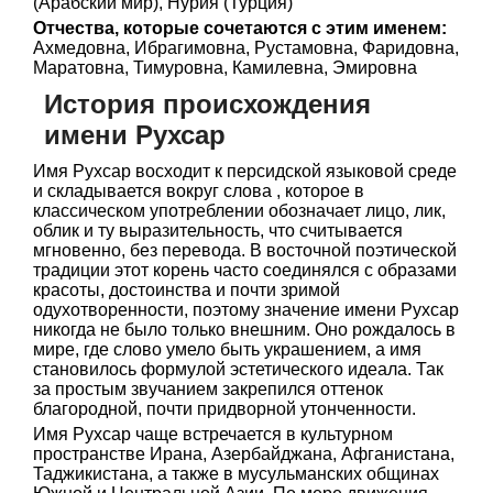
(Арабский мир), Нурия (Турция)
Отчества, которые сочетаются с этим именем:
Ахмедовна, Ибрагимовна, Рустамовна, Фаридовна,
Маратовна, Тимуровна, Камилевна, Эмировна
История происхождения
имени Рухсар
Имя Рухсар восходит к персидской языковой среде
и складывается вокруг слова , которое в
классическом употреблении обозначает лицо, лик,
облик и ту выразительность, что считывается
мгновенно, без перевода. В восточной поэтической
традиции этот корень часто соединялся с образами
красоты, достоинства и почти зримой
одухотворенности, поэтому значение имени Рухсар
никогда не было только внешним. Оно рождалось в
мире, где слово умело быть украшением, а имя
становилось формулой эстетического идеала. Так
за простым звучанием закрепился оттенок
благородной, почти придворной утонченности.
Имя Рухсар чаще встречается в культурном
пространстве Ирана, Азербайджана, Афганистана,
Таджикистана, а также в мусульманских общинах