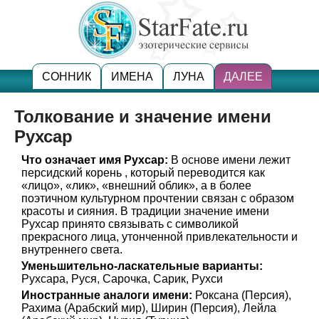
СОННИК
ИМЕНА
ЛУНА
ДАЛЕЕ
Толкование и значение имени
Рухсар
Что означает имя Рухсар:
В основе имени лежит
персидский корень , который переводится как
«лицо», «лик», «внешний облик», а в более
поэтичном культурном прочтении связан с образом
красоты и сияния. В традиции значение имени
Рухсар принято связывать с символикой
прекрасного лица, утонченной привлекательности и
внутреннего света.
Уменьшительно-ласкательные варианты:
Рухсара, Руся, Сарочка, Сарик, Рухси
Иностранные аналоги имени:
Роксана (Персия),
Рахима (Арабский мир), Ширин (Персия), Лейла