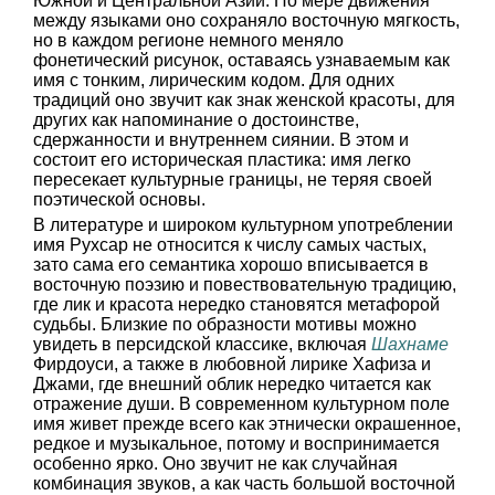
Южной и Центральной Азии. По мере движения
между языками оно сохраняло восточную мягкость,
но в каждом регионе немного меняло
фонетический рисунок, оставаясь узнаваемым как
имя с тонким, лирическим кодом. Для одних
традиций оно звучит как знак женской красоты, для
других как напоминание о достоинстве,
сдержанности и внутреннем сиянии. В этом и
состоит его историческая пластика: имя легко
пересекает культурные границы, не теряя своей
поэтической основы.
В литературе и широком культурном употреблении
имя Рухсар не относится к числу самых частых,
зато сама его семантика хорошо вписывается в
восточную поэзию и повествовательную традицию,
где лик и красота нередко становятся метафорой
судьбы. Близкие по образности мотивы можно
увидеть в персидской классике, включая
Шахнаме
Фирдоуси, а также в любовной лирике Хафиза и
Джами, где внешний облик нередко читается как
отражение души. В современном культурном поле
имя живет прежде всего как этнически окрашенное,
редкое и музыкальное, потому и воспринимается
особенно ярко. Оно звучит не как случайная
комбинация звуков, а как часть большой восточной