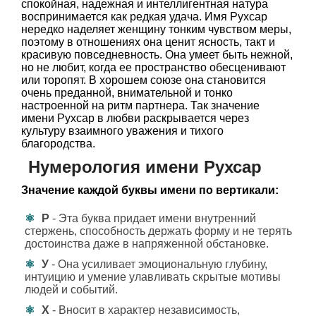
спокойная, надежная и интеллигентная натура
воспринимается как редкая удача. Имя Рухсар
нередко наделяет женщину тонким чувством меры,
поэтому в отношениях она ценит ясность, такт и
красивую повседневность. Она умеет быть нежной,
но не любит, когда ее пространство обесценивают
или торопят. В хорошем союзе она становится
очень преданной, внимательной и тонко
настроенной на ритм партнера. Так значение
имени Рухсар в любви раскрывается через
культуру взаимного уважения и тихого
благородства.
Нумерология имени Рухсар
Значение каждой буквы имени по вертикали:
Р
- Эта буква придает имени внутренний
стержень, способность держать форму и не терять
достоинства даже в напряженной обстановке.
У
- Она усиливает эмоциональную глубину,
интуицию и умение улавливать скрытые мотивы
людей и событий.
Х
- Вносит в характер независимость,