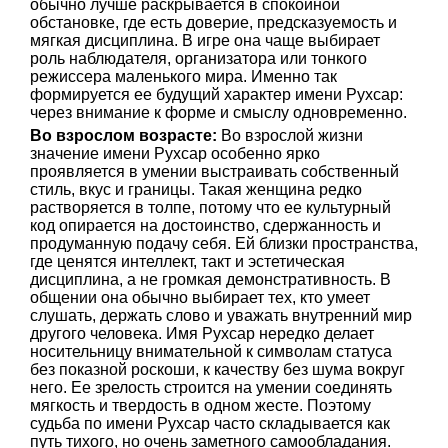
обычно лучше раскрывается в спокойной
обстановке, где есть доверие, предсказуемость и
мягкая дисциплина. В игре она чаще выбирает
роль наблюдателя, организатора или тонкого
режиссера маленького мира. Именно так
формируется ее будущий характер имени Рухсар:
через внимание к форме и смыслу одновременно.
Во взрослом возрасте:
Во взрослой жизни
значение имени Рухсар особенно ярко
проявляется в умении выстраивать собственный
стиль, вкус и границы. Такая женщина редко
растворяется в толпе, потому что ее культурный
код опирается на достоинство, сдержанность и
продуманную подачу себя. Ей близки пространства,
где ценятся интеллект, такт и эстетическая
дисциплина, а не громкая демонстративность. В
общении она обычно выбирает тех, кто умеет
слушать, держать слово и уважать внутренний мир
другого человека. Имя Рухсар нередко делает
носительницу внимательной к символам статуса
без показной роскоши, к качеству без шума вокруг
него. Ее зрелость строится на умении соединять
мягкость и твердость в одном жесте. Поэтому
судьба по имени Рухсар часто складывается как
путь тихого, но очень заметного самообладания.