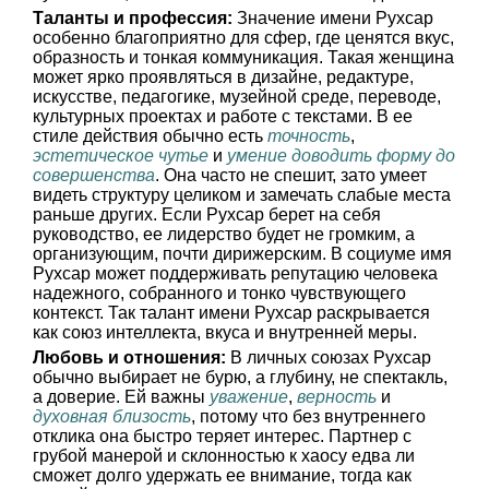
Таланты и профессия:
Значение имени Рухсар
особенно благоприятно для сфер, где ценятся вкус,
образность и тонкая коммуникация. Такая женщина
может ярко проявляться в дизайне, редактуре,
искусстве, педагогике, музейной среде, переводе,
культурных проектах и работе с текстами. В ее
стиле действия обычно есть
точность
,
эстетическое чутье
и
умение доводить форму до
совершенства
. Она часто не спешит, зато умеет
видеть структуру целиком и замечать слабые места
раньше других. Если Рухсар берет на себя
руководство, ее лидерство будет не громким, а
организующим, почти дирижерским. В социуме имя
Рухсар может поддерживать репутацию человека
надежного, собранного и тонко чувствующего
контекст. Так талант имени Рухсар раскрывается
как союз интеллекта, вкуса и внутренней меры.
Любовь и отношения:
В личных союзах Рухсар
обычно выбирает не бурю, а глубину, не спектакль,
а доверие. Ей важны
уважение
,
верность
и
духовная близость
, потому что без внутреннего
отклика она быстро теряет интерес. Партнер с
грубой манерой и склонностью к хаосу едва ли
сможет долго удержать ее внимание, тогда как