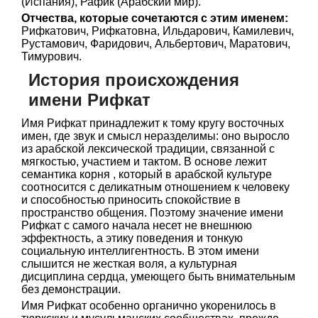
(Испания), Рафик (Арабский мир).
Отчества, которые сочетаются с этим именем:
Рифкатович, Рифкатовна, Ильдарович, Камилевич,
Рустамович, Фаридович, Альбертович, Маратович,
Тимурович.
История происхождения
имени Рифкат
Имя Рифкат принадлежит к тому кругу восточных
имен, где звук и смысл неразделимы: оно выросло
из арабской лексической традиции, связанной с
мягкостью, участием и тактом. В основе лежит
семантика корня , который в арабской культуре
соотносится с деликатным отношением к человеку
и способностью приносить спокойствие в
пространство общения. Поэтому значение имени
Рифкат с самого начала несет не внешнюю
эффектность, а этику поведения и тонкую
социальную интеллигентность. В этом имени
слышится не жесткая воля, а культурная
дисциплина сердца, умеющего быть внимательным
без демонстрации.
Имя Рифкат особенно органично укоренилось в