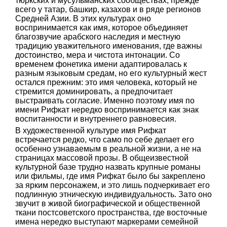
тюркских и мусульманских сообществах, прежде
всего у татар, башкир, казахов и в ряде регионов
Средней Азии. В этих культурах оно
воспринимается как имя, которое объединяет
благозвучие арабского наследия и местную
традицию уважительного именования, где важны
достоинство, мера и чистота интонации. Со
временем фонетика имени адаптировалась к
разным языковым средам, но его культурный жест
остался прежним: это имя человека, который не
стремится доминировать, а предпочитает
выстраивать согласие. Именно поэтому имя по
имени Рифкат нередко воспринимается как знак
воспитанности и внутреннего равновесия.
В художественной культуре имя Рифкат
встречается редко, что само по себе делает его
особенно узнаваемым в реальной жизни, а не на
страницах массовой прозы. В общеизвестной
культурной базе трудно назвать крупные романы
или фильмы, где имя Рифкат было бы закреплено
за ярким персонажем, и это лишь подчеркивает его
подлинную этническую индивидуальность. Зато оно
звучит в живой биографической и общественной
ткани постсоветского пространства, где восточные
имена нередко выступают маркерами семейной