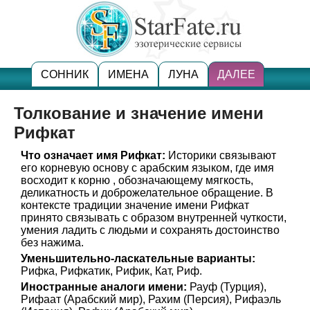
СОННИК
ИМЕНА
ЛУНА
ДАЛЕЕ
Толкование и значение имени
Рифкат
Что означает имя Рифкат:
Историки связывают
его корневую основу с арабским языком, где имя
восходит к корню , обозначающему мягкость,
деликатность и доброжелательное обращение. В
контексте традиции значение имени Рифкат
принято связывать с образом внутренней чуткости,
умения ладить с людьми и сохранять достоинство
без нажима.
Уменьшительно-ласкательные варианты:
Рифка, Рифкатик, Рифик, Кат, Риф.
Иностранные аналоги имени:
Рауф (Турция),
Рифаат (Арабский мир), Рахим (Персия), Рифаэль