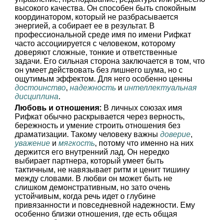
высокого качества. Он способен быть спокойным
координатором, который не разбрасывается
энергией, а собирает ее в результат. В
профессиональной среде имя по имени Рифкат
часто ассоциируется с человеком, которому
доверяют сложные, тонкие и ответственные
задачи. Его сильная сторона заключается в том, что
он умеет действовать без лишнего шума, но с
ощутимым эффектом. Для него особенно ценны
достоинство
,
надежность
и
интеллектуальная
дисциплина
.
Любовь и отношения:
В личных союзах имя
Рифкат обычно раскрывается через верность,
бережность и умение строить отношения без
драматизации. Такому человеку важны
доверие
,
уважение
и
мягкость
, потому что именно на них
держится его внутренний лад. Он нередко
выбирает партнера, который умеет быть
тактичным, не навязывает ритм и ценит тишину
между словами. В любви он может быть не
слишком демонстративным, но зато очень
устойчивым, когда речь идет о глубине
привязанности и повседневной надежности. Ему
особенно близки отношения, где есть общая