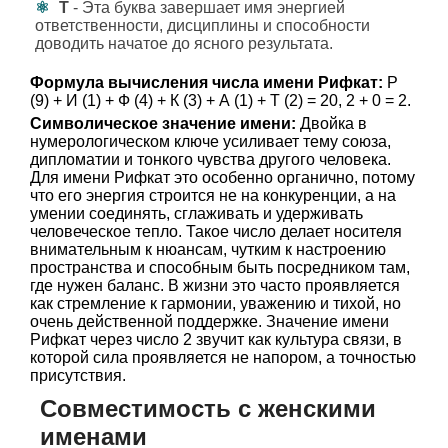
Т
- Эта буква завершает имя энергией
ответственности, дисциплины и способности
доводить начатое до ясного результата.
Формула вычисления числа имени Рифкат:
Р
(9) + И (1) + Ф (4) + К (3) + А (1) + Т (2) = 20, 2 + 0 = 2.
Символическое значение имени:
Двойка в
нумерологическом ключе усиливает тему союза,
дипломатии и тонкого чувства другого человека.
Для имени Рифкат это особенно органично, потому
что его энергия строится не на конкуренции, а на
умении соединять, сглаживать и удерживать
человеческое тепло. Такое число делает носителя
внимательным к нюансам, чутким к настроению
пространства и способным быть посредником там,
где нужен баланс. В жизни это часто проявляется
как стремление к гармонии, уважению и тихой, но
очень действенной поддержке. Значение имени
Рифкат через число 2 звучит как культура связи, в
которой сила проявляется не напором, а точностью
присутствия.
Совместимость с женскими
именами