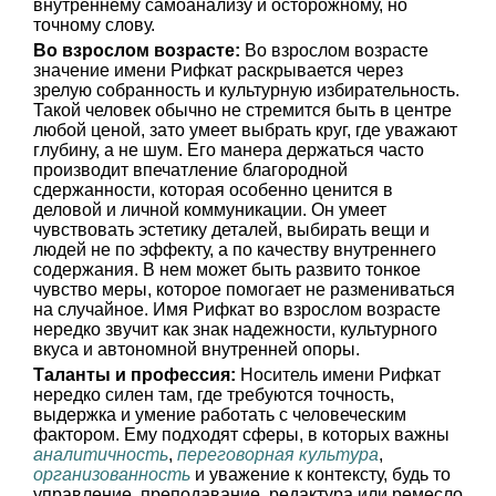
внутреннему самоанализу и осторожному, но
точному слову.
Во взрослом возрасте:
Во взрослом возрасте
значение имени Рифкат раскрывается через
зрелую собранность и культурную избирательность.
Такой человек обычно не стремится быть в центре
любой ценой, зато умеет выбрать круг, где уважают
глубину, а не шум. Его манера держаться часто
производит впечатление благородной
сдержанности, которая особенно ценится в
деловой и личной коммуникации. Он умеет
чувствовать эстетику деталей, выбирать вещи и
людей не по эффекту, а по качеству внутреннего
содержания. В нем может быть развито тонкое
чувство меры, которое помогает не размениваться
на случайное. Имя Рифкат во взрослом возрасте
нередко звучит как знак надежности, культурного
вкуса и автономной внутренней опоры.
Таланты и профессия:
Носитель имени Рифкат
нередко силен там, где требуются точность,
выдержка и умение работать с человеческим
фактором. Ему подходят сферы, в которых важны
аналитичность
,
переговорная культура
,
организованность
и уважение к контексту, будь то
управление, преподавание, редактура или ремесло