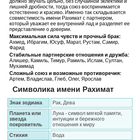
должно звучать цельно, без случайной эклектики и
лишней дробности, тогда союз воспринимается
естественно и красиво. Именно так складывается
совместимость имени Рахимат с партнером,
который уважает ее внутренний лад и разделяет ее
представление о доверии.
Максимальная сила чувств и прочный брак:
Ахмед, Ибрагим, Юсуф, Марат, Рустам, Самир,
Фарид
Стабильные партнерские отношения и дружба:
Алишер, Камиль, Тимур, Рамиль, Ислам, Султан,
Мухаммад
Сложный союз и возможные противоречия:
Артем, Владислав, Глеб, Олег, Ярослав
Символика имени Рахимат
Знак зодиака
Рак, Дева
Планета или
Луна - символ мягкой памяти,
звезда
интуиции и бережного
покровитель
отношения к миру
Стихия
Вода