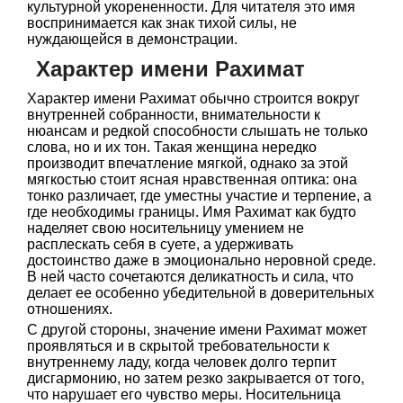
культурной укорененности. Для читателя это имя
воспринимается как знак тихой силы, не
нуждающейся в демонстрации.
Характер имени Рахимат
Характер имени Рахимат обычно строится вокруг
внутренней собранности, внимательности к
нюансам и редкой способности слышать не только
слова, но и их тон. Такая женщина нередко
производит впечатление мягкой, однако за этой
мягкостью стоит ясная нравственная оптика: она
тонко различает, где уместны участие и терпение, а
где необходимы границы. Имя Рахимат как будто
наделяет свою носительницу умением не
расплескать себя в суете, а удерживать
достоинство даже в эмоционально неровной среде.
В ней часто сочетаются деликатность и сила, что
делает ее особенно убедительной в доверительных
отношениях.
С другой стороны, значение имени Рахимат может
проявляться и в скрытой требовательности к
внутреннему ладу, когда человек долго терпит
дисгармонию, но затем резко закрывается от того,
что нарушает его чувство меры. Носительница