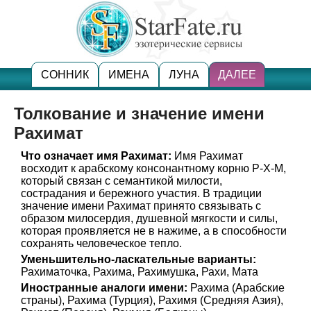
СОННИК
ИМЕНА
ЛУНА
ДАЛЕЕ
Толкование и значение имени
Рахимат
Что означает имя Рахимат:
Имя Рахимат
восходит к арабскому консонантному корню Р-Х-М,
который связан с семантикой милости,
сострадания и бережного участия. В традиции
значение имени Рахимат принято связывать с
образом милосердия, душевной мягкости и силы,
которая проявляется не в нажиме, а в способности
сохранять человеческое тепло.
Уменьшительно-ласкательные варианты:
Рахиматочка, Рахима, Рахимушка, Рахи, Мата
Иностранные аналоги имени:
Рахима (Арабские
страны), Рахима (Турция), Рахимя (Средняя Азия),