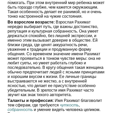
помогать. При этом внутренний мир ребенка может
быть гораздо глубже, чем кажется окружающим.
Такая особенность делает ее ранимой, но и очень
тонко настроенной на чужие состояния.
Во взрослом возрасте:
Взрослая Рахимат
нередко выбирает путь, где важны достоинство,
репутация и культурная собранность. Она умеет
держаться спокойно, без лишней экспрессии, и
именно этим вызывает доверие в обществе. Ей
близки среда, где ценят аккуратность речи,
уважение к традиции и продуманную форму
общения. Со временем значение имени Рахимат
может проявиться в тонком чувстве меры: она не
любит суеты, но умеет работать глубоко и
последовательно. В кругу общения такая женщина
обычно предпочитает людей с ясными принципами
и хорошим вкусом к жизни. Ее личные границы
выстраиваются не жестко, а с внутренней
ясностью, что делает ее присутствие особенно
убедительным. В зрелости имя Рахимат часто
звучит как знак тихого авторитета.
Таланты и профессия:
Имя Рахимат благоволит
тем сферам, где требуются
чуткость
,
собранность
и умение видеть человека целиком.