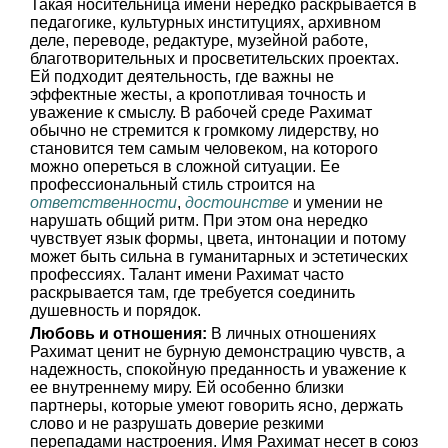
Такая носительница имени нередко раскрывается в
педагогике, культурных институциях, архивном
деле, переводе, редактуре, музейной работе,
благотворительных и просветительских проектах.
Ей подходит деятельность, где важны не
эффектные жесты, а кропотливая точность и
уважение к смыслу. В рабочей среде Рахимат
обычно не стремится к громкому лидерству, но
становится тем самым человеком, на которого
можно опереться в сложной ситуации. Ее
профессиональный стиль строится на
ответственности
,
достоинстве
и умении не
нарушать общий ритм. При этом она нередко
чувствует язык формы, цвета, интонации и потому
может быть сильна в гуманитарных и эстетических
профессиях. Талант имени Рахимат часто
раскрывается там, где требуется соединить
душевность и порядок.
Любовь и отношения:
В личных отношениях
Рахимат ценит не бурную демонстрацию чувств, а
надежность, спокойную преданность и уважение к
ее внутреннему миру. Ей особенно близки
партнеры, которые умеют говорить ясно, держать
слово и не разрушать доверие резкими
перепадами настроения. Имя Рахимат несет в союз