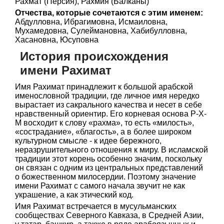
Рахмат (Персия), Рахмия (Балканы)
Отчества, которые сочетаются с этим именем:
Абдулловна, Ибрагимовна, Исмаиловна,
Мухамедовна, Сулеймановна, Хабибулловна,
Хасановна, Юсуповна
История происхождения
имени Рахимат
Имя Рахимат принадлежит к большой арабской
именословной традиции, где личное имя нередко
вырастает из сакрального качества и несет в себе
нравственный ориентир. Его корневая основа Р-Х-
М восходит к слову «рахма», то есть «милость»,
«сострадание», «благость», а в более широком
культурном смысле - к идее бережного,
неразрушительного отношения к миру. В исламской
традиции этот корень особенно значим, поскольку
он связан с одним из центральных представлений
о божественном милосердии. Поэтому значение
имени Рахимат с самого начала звучит не как
украшение, а как этический код.
Имя Рахимат встречается в мусульманских
сообществах Северного Кавказа, в Средней Азии,