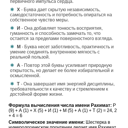
первичного импульса сердца.
Х
- Буква дает скрытую независимость,
самодостаточность и потребность опираться на
собственное чувство меры.
И
- Она добавляет тонкость восприятия,
гуманность и способность замечать то, что
остается за пределами поверхностного взгляда.
М
- Буква несет заботливость, практичность и
умение соединять внутреннюю мягкость с
реальной пользой.
А
- Повтор этой буквы усиливает природную
открытость, но делает ее более избирательной и
осмысленной.
Т
- Она завершает имя энергией дисциплины,
требовательности к качеству и стремлением к
достойной форме жизни.
Формула вычисления числа имени Рахимат:
Р
(9) + А (1) + Х (5) + И (1) + М (5) + А (1) + Т (2) = 24, 2
+ 4 = 6
Символическое значение имени:
Шестерка в
нумерологическом прочтении делает имя Рахимат