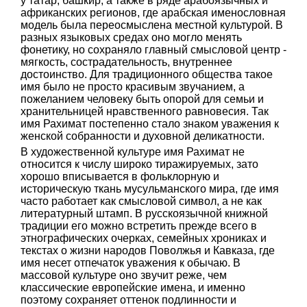
у татар, башкир, а также в ряде арабоязычных и
африканских регионов, где арабская именословная
модель была переосмыслена местной культурой. В
разных языковых средах оно могло менять
фонетику, но сохраняло главный смысловой центр -
мягкость, сострадательность, внутреннее
достоинство. Для традиционного общества такое
имя было не просто красивым звучанием, а
пожеланием человеку быть опорой для семьи и
хранительницей нравственного равновесия. Так
имя Рахимат постепенно стало знаком уважения к
женской собранности и духовной деликатности.
В художественной культуре имя Рахимат не
относится к числу широко тиражируемых, зато
хорошо вписывается в фольклорную и
историческую ткань мусульманского мира, где имя
часто работает как смысловой символ, а не как
литературный штамп. В русскоязычной книжной
традиции его можно встретить прежде всего в
этнографических очерках, семейных хрониках и
текстах о жизни народов Поволжья и Кавказа, где
имя несет отпечаток уважения к обычаю. В
массовой культуре оно звучит реже, чем
классические европейские имена, и именно
поэтому сохраняет оттенок подлинности и