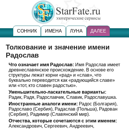
СОННИК
ИМЕНА
ЛУНА
ДАЛЕЕ
Толкование и значение имени
Радослав
Что означает имя Радослав:
Имя Радослав имеет
древнеславянское происхождение. В основе его
структуры лежат корни «рад» и «слав», что
буквально переводится как «радующийся славе»
или «тот, кто славен радостью».
Уменьшительно-ласкательные варианты:
Радик, Радя, Радославчик, Славик, Радославушка.
Иностранные аналоги имени:
Радос (Болгария),
Радославо (Сербия), Радаслав (Польша), Радован
(Сербия), Радимир (Славянский мир).
Отчества, которые сочетаются с этим именем:
Александрович, Сергеевич, Андреевич,