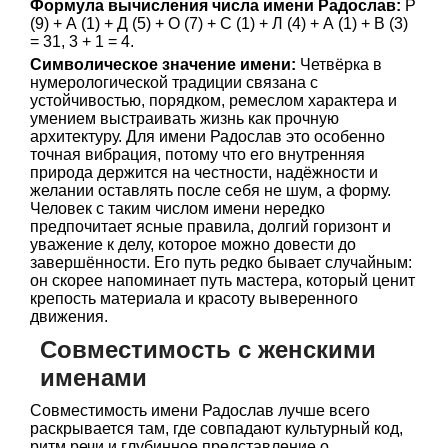
Формула вычисления числа имени Радослав:
Р
(9) + А (1) + Д (5) + О (7) + С (1) + Л (4) + А (1) + В (3)
= 31, 3 + 1 = 4.
Символическое значение имени:
Четвёрка в
нумерологической традиции связана с
устойчивостью, порядком, ремеслом характера и
умением выстраивать жизнь как прочную
архитектуру. Для имени Радослав это особенно
точная вибрация, потому что его внутренняя
природа держится на честности, надёжности и
желании оставлять после себя не шум, а форму.
Человек с таким числом имени нередко
предпочитает ясные правила, долгий горизонт и
уважение к делу, которое можно довести до
завершённости. Его путь редко бывает случайным:
он скорее напоминает путь мастера, который ценит
крепость материала и красоту выверенного
движения.
Совместимость с женскими
именами
Совместимость имени Радослав лучше всего
раскрывается там, где совпадают культурный код,
ритм речи и глубинное представление о