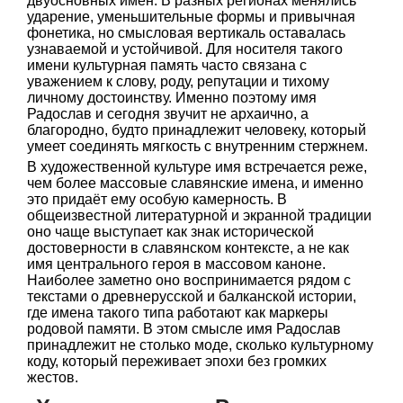
двуосновных имён. В разных регионах менялись
ударение, уменьшительные формы и привычная
фонетика, но смысловая вертикаль оставалась
узнаваемой и устойчивой. Для носителя такого
имени культурная память часто связана с
уважением к слову, роду, репутации и тихому
личному достоинству. Именно поэтому имя
Радослав и сегодня звучит не архаично, а
благородно, будто принадлежит человеку, который
умеет соединять мягкость с внутренним стержнем.
В художественной культуре имя встречается реже,
чем более массовые славянские имена, и именно
это придаёт ему особую камерность. В
общеизвестной литературной и экранной традиции
оно чаще выступает как знак исторической
достоверности в славянском контексте, а не как
имя центрального героя в массовом каноне.
Наиболее заметно оно воспринимается рядом с
текстами о древнерусской и балканской истории,
где имена такого типа работают как маркеры
родовой памяти. В этом смысле имя Радослав
принадлежит не столько моде, сколько культурному
коду, который переживает эпохи без громких
жестов.