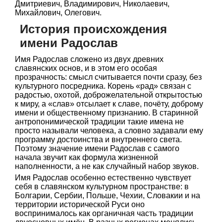
Дмитриевич, Владимирович, Николаевич,
Михайлович, Олегович.
История происхождения
имени Радослав
Имя Радослав сложено из двух древних
славянских основ, и в этом его особая
прозрачность: смысл считывается почти сразу, без
культурного посредника. Корень «рад» связан с
радостью, охотой, доброжелательной открытостью
к миру, а «слав» отсылает к славе, почёту, доброму
имени и общественному признанию. В старинной
антропонимической традиции такие имена не
просто называли человека, а словно задавали ему
программу достоинства и внутреннего света.
Поэтому значение имени Радослав с самого
начала звучит как формула жизненной
наполненности, а не как случайный набор звуков.
Имя Радослав особенно естественно чувствует
себя в славянском культурном пространстве: в
Болгарии, Сербии, Польше, Чехии, Словакии и на
территории исторической Руси оно
воспринималось как органичная часть традиции