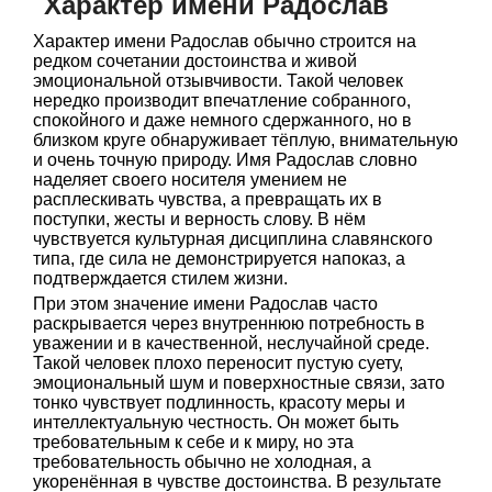
Характер имени Радослав
Характер имени Радослав обычно строится на
редком сочетании достоинства и живой
эмоциональной отзывчивости. Такой человек
нередко производит впечатление собранного,
спокойного и даже немного сдержанного, но в
близком круге обнаруживает тёплую, внимательную
и очень точную природу. Имя Радослав словно
наделяет своего носителя умением не
расплескивать чувства, а превращать их в
поступки, жесты и верность слову. В нём
чувствуется культурная дисциплина славянского
типа, где сила не демонстрируется напоказ, а
подтверждается стилем жизни.
При этом значение имени Радослав часто
раскрывается через внутреннюю потребность в
уважении и в качественной, неслучайной среде.
Такой человек плохо переносит пустую суету,
эмоциональный шум и поверхностные связи, зато
тонко чувствует подлинность, красоту меры и
интеллектуальную честность. Он может быть
требовательным к себе и к миру, но эта
требовательность обычно не холодная, а
укоренённая в чувстве достоинства. В результате