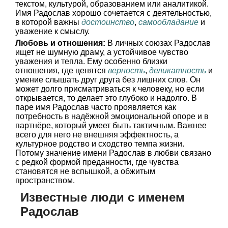
текстом, культурой, образованием или аналитикой.
Имя Радослав хорошо сочетается с деятельностью,
в которой важны
достоинство
,
самообладание
и
уважение к смыслу.
Любовь и отношения:
В личных союзах Радослав
ищет не шумную драму, а устойчивое чувство
уважения и тепла. Ему особенно близки
отношения, где ценятся
верность
,
деликатность
и
умение слышать друг друга без лишних слов. Он
может долго присматриваться к человеку, но если
открывается, то делает это глубоко и надолго. В
паре имя Радослав часто проявляется как
потребность в надёжной эмоциональной опоре и в
партнёре, который умеет быть тактичным. Важнее
всего для него не внешняя эффектность, а
культурное родство и сходство темпа жизни.
Потому значение имени Радослав в любви связано
с редкой формой преданности, где чувства
становятся не вспышкой, а обжитым
пространством.
Известные люди с именем
Радослав