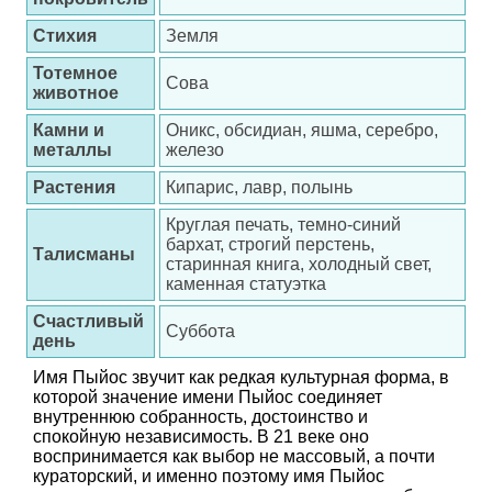
Стихия
Земля
Тотемное
Сова
животное
Камни и
Оникс, обсидиан, яшма, серебро,
металлы
железо
Растения
Кипарис, лавр, полынь
Круглая печать, темно-синий
бархат, строгий перстень,
Талисманы
старинная книга, холодный свет,
каменная статуэтка
Счастливый
Суббота
день
Имя Пыйос звучит как редкая культурная форма, в
которой значение имени Пыйос соединяет
внутреннюю собранность, достоинство и
спокойную независимость. В 21 веке оно
воспринимается как выбор не массовый, а почти
кураторский, и именно поэтому имя Пыйос