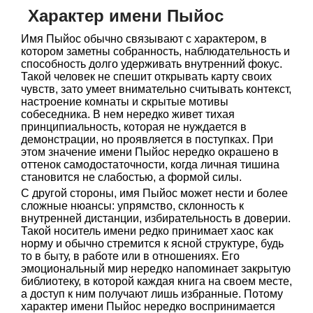
Характер имени Пыйос
Имя Пыйос обычно связывают с характером, в
котором заметны собранность, наблюдательность и
способность долго удерживать внутренний фокус.
Такой человек не спешит открывать карту своих
чувств, зато умеет внимательно считывать контекст,
настроение комнаты и скрытые мотивы
собеседника. В нем нередко живет тихая
принципиальность, которая не нуждается в
демонстрации, но проявляется в поступках. При
этом значение имени Пыйос нередко окрашено в
оттенок самодостаточности, когда личная тишина
становится не слабостью, а формой силы.
С другой стороны, имя Пыйос может нести и более
сложные нюансы: упрямство, склонность к
внутренней дистанции, избирательность в доверии.
Такой носитель имени редко принимает хаос как
норму и обычно стремится к ясной структуре, будь
то в быту, в работе или в отношениях. Его
эмоциональный мир нередко напоминает закрытую
библиотеку, в которой каждая книга на своем месте,
а доступ к ним получают лишь избранные. Потому
характер имени Пыйос нередко воспринимается