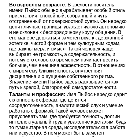
Во взрослом возрасте:
В зрелости носитель
имени Пыйос обычно вырабатывает особый стиль
присутствия: спокойный, собранный и чуть
отстраненный от поверхностной суеты. Он нередко
ценит личные границы, уважает чужую автономию
и не склонен к беспорядочному кругу общения. В
его манере держаться заметен вкус к сдержанной
эстетике, чистой форме и тем культурным кодам,
где важны мера и смысл. Такой человек чаще
выбирает не громкость, а содержательность, и
потому его слово со временем начинает весить
больше, чем внешняя эффектность. В отношениях
с миром ему близки ясность, внутренняя
дисциплина и ощущение собственного ритма.
Значение имени Пыйос здесь раскрывается как
путь к зрелой, благородной самодостаточности.
Таланты и профессия:
Имя Пыйос нередко дарит
склонность к сферам, где ценятся
сосредоточенность, аналитический слух и умение
работать с формой. Такой человек может
преуспевать там, где требуется точность, долгий
интеллектуальный труд и уважение к деталям, будь
то гуманитарная среда, исследовательская работа
или искусство. В нем может быть заметен