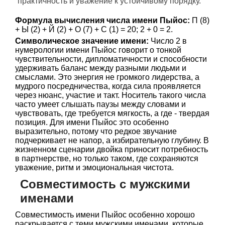
практичность и уважение к устойчивому порядку.
Формула вычисления числа имени Пыйос:
П (8)
+ Ы (2) + Й (2) + О (7) + С (1) = 20; 2 + 0 = 2.
Символическое значение имени:
Число 2 в
нумерологии имени Пыйос говорит о тонкой
чувствительности, дипломатичности и способности
удерживать баланс между разными людьми и
смыслами. Это энергия не громкого лидерства, а
мудрого посредничества, когда сила проявляется
через нюанс, участие и такт. Носитель такого числа
часто умеет слышать паузы между словами и
чувствовать, где требуется мягкость, а где - твердая
позиция. Для имени Пыйос это особенно
выразительно, потому что редкое звучание
подчеркивает не напор, а избирательную глубину. В
жизненном сценарии двойка приносит потребность
в партнерстве, но только таком, где сохраняются
уважение, ритм и эмоциональная чистота.
Совместимость с мужскими
именами
Совместимость имени Пыйос особенно хорошо
раскрывается с теми мужскими именами, которые