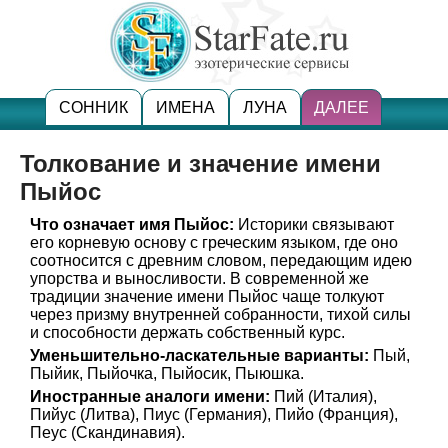
СОННИК
ИМЕНА
ЛУНА
ДАЛЕЕ
Толкование и значение имени
Пыйос
Что означает имя Пыйос:
Историки связывают
его корневую основу с греческим языком, где оно
соотносится с древним словом, передающим идею
упорства и выносливости. В современной же
традиции значение имени Пыйос чаще толкуют
через призму внутренней собранности, тихой силы
и способности держать собственный курс.
Уменьшительно-ласкательные варианты:
Пый,
Пыйик, Пыйочка, Пыйосик, Пыюшка.
Иностранные аналоги имени:
Пий (Италия),
Пийус (Литва), Пиус (Германия), Пийо (Франция),
Пеус (Скандинавия).