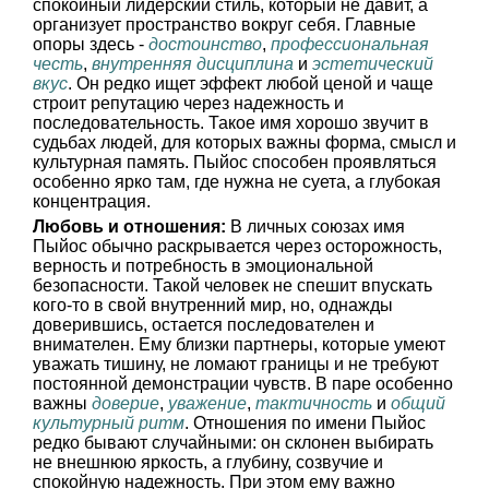
спокойный лидерский стиль, который не давит, а
организует пространство вокруг себя. Главные
опоры здесь -
достоинство
,
профессиональная
честь
,
внутренняя дисциплина
и
эстетический
вкус
. Он редко ищет эффект любой ценой и чаще
строит репутацию через надежность и
последовательность. Такое имя хорошо звучит в
судьбах людей, для которых важны форма, смысл и
культурная память. Пыйос способен проявляться
особенно ярко там, где нужна не суета, а глубокая
концентрация.
Любовь и отношения:
В личных союзах имя
Пыйос обычно раскрывается через осторожность,
верность и потребность в эмоциональной
безопасности. Такой человек не спешит впускать
кого-то в свой внутренний мир, но, однажды
доверившись, остается последователен и
внимателен. Ему близки партнеры, которые умеют
уважать тишину, не ломают границы и не требуют
постоянной демонстрации чувств. В паре особенно
важны
доверие
,
уважение
,
тактичность
и
общий
культурный ритм
. Отношения по имени Пыйос
редко бывают случайными: он склонен выбирать
не внешнюю яркость, а глубину, созвучие и
спокойную надежность. При этом ему важно