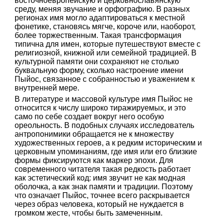
восточноевропейскую и церковнославянскую
среду, меняя звучание и орфографию. В разных
регионах имя могло адаптироваться к местной
фонетике, становясь мягче, короче или, наоборот,
более торжественным. Такая трансформация
типична для имен, которые путешествуют вместе с
религиозной, книжной или семейной традицией. В
культурной памяти они сохраняют не столько
буквальную форму, сколько настроение имени
Пыйос, связанное с собранностью и уважением к
внутренней мере.
В литературе и массовой культуре имя Пыйос не
относится к числу широко тиражируемых, и это
само по себе создает вокруг него особую
ореольность. В подобных случаях исследователь
антропонимики обращается не к множеству
художественных героев, а к редким историческим и
церковным упоминаниям, где имя или его близкие
формы фиксируются как маркер эпохи. Для
современного читателя такая редкость работает
как эстетический код: имя звучит не как модная
оболочка, а как знак памяти и традиции. Поэтому
что означает Пыйос, точнее всего раскрывается
через образ человека, который не нуждается в
громком жесте, чтобы быть замеченным.