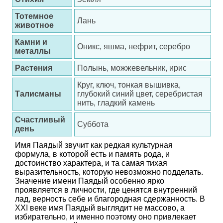
Тотемное
Лань
животное
Камни и
Оникс, яшма, нефрит, серебро
металлы
Растения
Полынь, можжевельник, ирис
Круг, ключ, тонкая вышивка,
Талисманы
глубокий синий цвет, серебристая
нить, гладкий камень
Счастливый
Суббота
день
Имя Паядый звучит как редкая культурная
формула, в которой есть и память рода, и
достоинство характера, и та самая тихая
выразительность, которую невозможно подделать.
Значение имени Паядый особенно ярко
проявляется в личности, где ценятся внутренний
лад, верность себе и благородная сдержанность. В
XXI веке имя Паядый выглядит не массово, а
избирательно, и именно поэтому оно привлекает