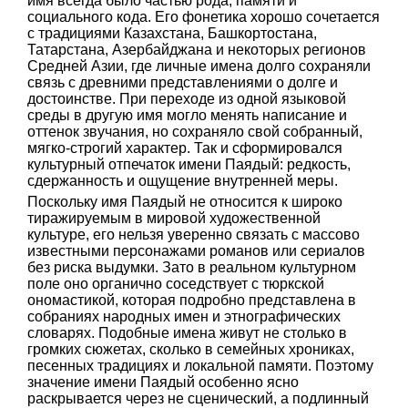
имя всегда было частью рода, памяти и
социального кода. Его фонетика хорошо сочетается
с традициями Казахстана, Башкортостана,
Татарстана, Азербайджана и некоторых регионов
Средней Азии, где личные имена долго сохраняли
связь с древними представлениями о долге и
достоинстве. При переходе из одной языковой
среды в другую имя могло менять написание и
оттенок звучания, но сохраняло свой собранный,
мягко-строгий характер. Так и сформировался
культурный отпечаток имени Паядый: редкость,
сдержанность и ощущение внутренней меры.
Поскольку имя Паядый не относится к широко
тиражируемым в мировой художественной
культуре, его нельзя уверенно связать с массово
известными персонажами романов или сериалов
без риска выдумки. Зато в реальном культурном
поле оно органично соседствует с тюркской
ономастикой, которая подробно представлена в
собраниях народных имен и этнографических
словарях. Подобные имена живут не столько в
громких сюжетах, сколько в семейных хрониках,
песенных традициях и локальной памяти. Поэтому
значение имени Паядый особенно ясно
раскрывается через не сценический, а подлинный