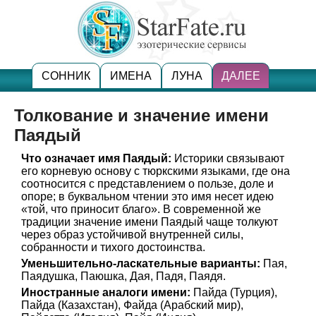
СОННИК
ИМЕНА
ЛУНА
ДАЛЕЕ
Толкование и значение имени
Паядый
Что означает имя Паядый:
Историки связывают
его корневую основу с тюркскими языками, где она
соотносится с представлением о пользе, доле и
опоре; в буквальном чтении это имя несет идею
«той, что приносит благо». В современной же
традиции значение имени Паядый чаще толкуют
через образ устойчивой внутренней силы,
собранности и тихого достоинства.
Уменьшительно-ласкательные варианты:
Пая,
Паядушка, Паюшка, Дая, Падя, Паядя.
Иностранные аналоги имени:
Пайда (Турция),
Пайда (Казахстан), Файда (Арабский мир),