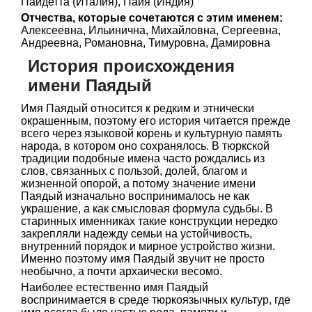
Пайдетта (Италия), Пайя (Индия)
Отчества, которые сочетаются с этим именем:
Алексеевна, Ильинична, Михайловна, Сергеевна,
Андреевна, Романовна, Тимуровна, Дамировна
История происхождения
имени Паядый
Имя Паядый относится к редким и этнически
окрашенным, поэтому его история читается прежде
всего через языковой корень и культурную память
народа, в котором оно сохранялось. В тюркской
традиции подобные имена часто рождались из
слов, связанных с пользой, долей, благом и
жизненной опорой, а потому значение имени
Паядый изначально воспринималось не как
украшение, а как смысловая формула судьбы. В
старинных именниках такие конструкции нередко
закрепляли надежду семьи на устойчивость,
внутренний порядок и мирное устройство жизни.
Именно поэтому имя Паядый звучит не просто
необычно, а почти архаически весомо.
Наиболее естественно имя Паядый
воспринимается в среде тюркоязычных культур, где