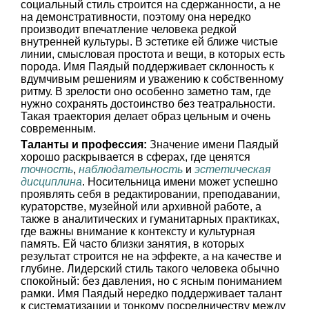
социальный стиль строится на сдержанности, а не
на демонстративности, поэтому она нередко
производит впечатление человека редкой
внутренней культуры. В эстетике ей ближе чистые
линии, смысловая простота и вещи, в которых есть
порода. Имя Паядый поддерживает склонность к
вдумчивым решениям и уважению к собственному
ритму. В зрелости оно особенно заметно там, где
нужно сохранять достоинство без театральности.
Такая траектория делает образ цельным и очень
современным.
Таланты и профессия:
Значение имени Паядый
хорошо раскрывается в сферах, где ценятся
точность
,
наблюдательность
и
эстетическая
дисциплина
. Носительница имени может успешно
проявлять себя в редактировании, преподавании,
кураторстве, музейной или архивной работе, а
также в аналитических и гуманитарных практиках,
где важны внимание к контексту и культурная
память. Ей часто близки занятия, в которых
результат строится не на эффекте, а на качестве и
глубине. Лидерский стиль такого человека обычно
спокойный: без давления, но с ясным пониманием
рамки. Имя Паядый нередко поддерживает талант
к систематизации и тонкому посредничеству между