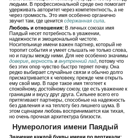
людьми. В профессиональной среде оно помогает
удерживать авторитет через компетентность, а не
через громкость. Это имя особенно органично
звучит там, где ценится
сдержанная сила
.
Любовь и отношения:
В личных союзах имя
Паядый несет потребность в уважении,
надежности и эмоциональной чистоте.
Носительнице имени важен партнер, который не
торопит события и умеет слышать не только слова,
но и паузы между ними. Для нее особенно значимы
доверие
,
верность
и
внутренний лад
, потому что
без этих опор чувство быстро теряет почву. Она
редко выбирает случайные связи и обычно долго
присматривается к человеку, прежде чем открыть
ему свой мир. В паре такое имя тяготеет к
спокойному, достойному союзу, где есть уважение к
границам и вкусу друг друга. Сильнее всего его
притягивают партнеры, способные на надежность
без давления и на теплоту без лишнего шума. В
этом сценарии любовь воспринимается как тихая,
но очень прочная архитектура близости.
Нумерология имени Паядый
Значение каждой буквы имени по вертикали: