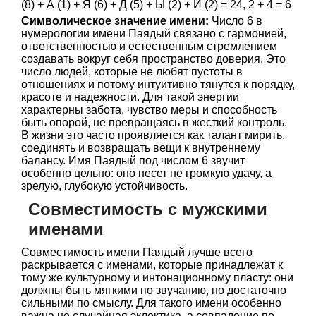
(8) + А (1) + Я (6) + Д (5) + Ы (2) + Й (2) = 24, 2 + 4 = 6
Символическое значение имени:
Число 6 в
нумерологии имени Паядый связано с гармонией,
ответственностью и естественным стремлением
создавать вокруг себя пространство доверия. Это
число людей, которые не любят пустоты в
отношениях и потому интуитивно тянутся к порядку,
красоте и надежности. Для такой энергии
характерны забота, чувство меры и способность
быть опорой, не превращаясь в жесткий контроль.
В жизни это часто проявляется как талант мирить,
соединять и возвращать вещи к внутреннему
балансу. Имя Паядый под числом 6 звучит
особенно цельно: оно несет не громкую удачу, а
зрелую, глубокую устойчивость.
Совместимость с мужскими
именами
Совместимость имени Паядый лучше всего
раскрывается с именами, которые принадлежат к
тому же культурному и интонационному пласту: они
должны быть мягкими по звучанию, но достаточно
сильными по смыслу. Для такого имени особенно
важна не случайная эклектика, а совпадение по