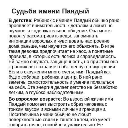
Судьба имени Паядый
В детстве:
Ребенок с именем Паядый обычно рано
проявляет внимательность к деталям и любит не
шумное, а содержательное общение. Она может
подолгу рассматривать вещи, запоминать
интонации взрослых и чувствовать настроение
дома раньше, чем научится его объяснять. В игре
такая девочка предпочитает не хаос, а понятные
правила, в которых есть логика и справедливость.
Ей важно ощущать защищенность, но при этом она
с ранних лет сохраняет собственную точку зрения.
Если в окружении много суеты, имя Паядый как
будто собирает ребенка в центр. В ней рано
заметны самостоятельность и умение полагаться
на себя. Эта энергия делает детство не беззаботно
легким, а глубоко наблюдательным.
Во взрослом возрасте:
Во взрослой жизни имя
Паядый помогает выстроить образ человека с
тонким вкусом и ясными личными границами.
Носительница имени обычно не любит
поверхностные связи и тянется к тем, кто умеет
говорить точно, спокойно и уважительно. Ее