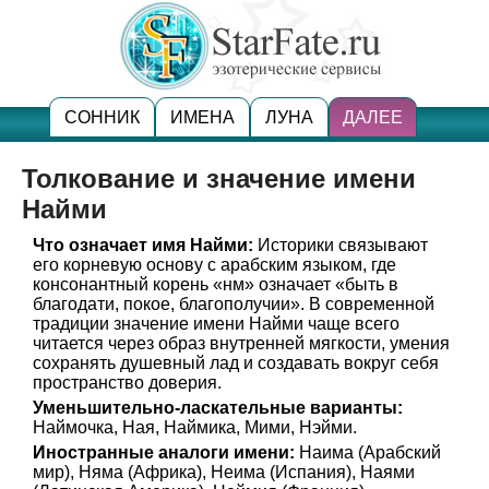
СОННИК
ИМЕНА
ЛУНА
ДАЛЕЕ
Толкование и значение имени
Найми
Что означает имя Найми:
Историки связывают
его корневую основу с арабским языком, где
консонантный корень «нм» означает «быть в
благодати, покое, благополучии». В современной
традиции значение имени Найми чаще всего
читается через образ внутренней мягкости, умения
сохранять душевный лад и создавать вокруг себя
пространство доверия.
Уменьшительно-ласкательные варианты:
Наймочка, Ная, Наймика, Мими, Нэйми.
Иностранные аналоги имени:
Наима (Арабский
мир), Няма (Африка), Неима (Испания), Наями