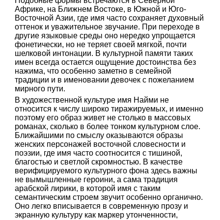
Подобные формы встречаются в Северной
Африке, на Ближнем Востоке, в Южной и Юго-
Восточной Азии, где имя часто сохраняет духовный
оттенок и уважительное звучание. При переходе в
другие языковые среды оно нередко упрощается
фонетически, но не теряет своей мягкой, почти
шелковой интонации. В культурной памяти таких
имен всегда остается ощущение достоинства без
нажима, что особенно заметно в семейной
традиции и в именовании девочек с пожеланием
мирного пути.
В художественной культуре имя Найми не
относится к числу широко тиражируемых, и именно
поэтому его образ живет не столько в массовых
романах, сколько в более тонком культурном слое.
Ближайшими по смыслу оказываются образы
женских персонажей восточной словесности и
поэзии, где имя часто соотносится с тишиной,
благостью и светлой скромностью. В качестве
верифицируемого культурного фона здесь важны
не вымышленные героини, а сама традиция
арабской лирики, в которой имя с таким
семантическим строем звучит особенно органично.
Оно легко вписывается в современную прозу и
экранную культуру как маркер утонченности,