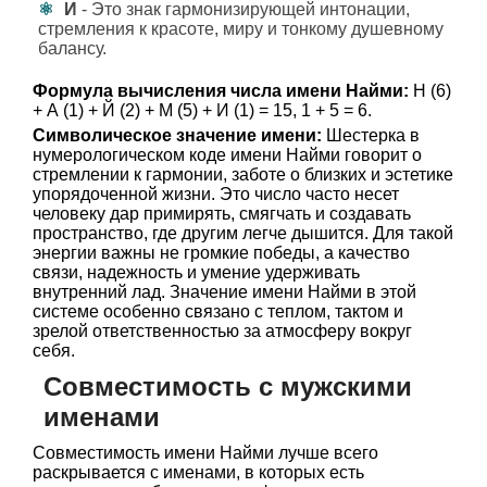
И
- Это знак гармонизирующей интонации,
стремления к красоте, миру и тонкому душевному
балансу.
Формула вычисления числа имени Найми:
Н (6)
+ А (1) + Й (2) + М (5) + И (1) = 15, 1 + 5 = 6.
Символическое значение имени:
Шестерка в
нумерологическом коде имени Найми говорит о
стремлении к гармонии, заботе о близких и эстетике
упорядоченной жизни. Это число часто несет
человеку дар примирять, смягчать и создавать
пространство, где другим легче дышится. Для такой
энергии важны не громкие победы, а качество
связи, надежность и умение удерживать
внутренний лад. Значение имени Найми в этой
системе особенно связано с теплом, тактом и
зрелой ответственностью за атмосферу вокруг
себя.
Совместимость с мужскими
именами
Совместимость имени Найми лучше всего
раскрывается с именами, в которых есть