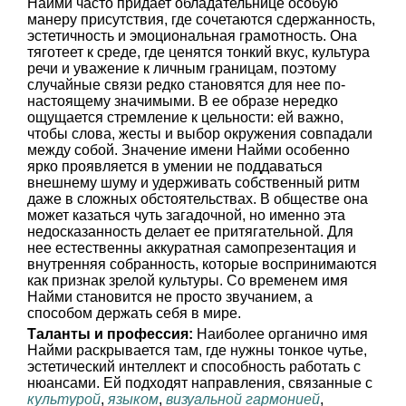
Найми часто придает обладательнице особую
манеру присутствия, где сочетаются сдержанность,
эстетичность и эмоциональная грамотность. Она
тяготеет к среде, где ценятся тонкий вкус, культура
речи и уважение к личным границам, поэтому
случайные связи редко становятся для нее по-
настоящему значимыми. В ее образе нередко
ощущается стремление к цельности: ей важно,
чтобы слова, жесты и выбор окружения совпадали
между собой. Значение имени Найми особенно
ярко проявляется в умении не поддаваться
внешнему шуму и удерживать собственный ритм
даже в сложных обстоятельствах. В обществе она
может казаться чуть загадочной, но именно эта
недосказанность делает ее притягательной. Для
нее естественны аккуратная самопрезентация и
внутренняя собранность, которые воспринимаются
как признак зрелой культуры. Со временем имя
Найми становится не просто звучанием, а
способом держать себя в мире.
Таланты и профессия:
Наиболее органично имя
Найми раскрывается там, где нужны тонкое чутье,
эстетический интеллект и способность работать с
нюансами. Ей подходят направления, связанные с
культурой
,
языком
,
визуальной гармонией
,