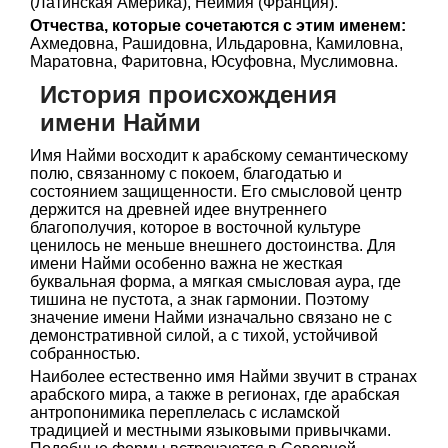
(Латинская Америка), Неймия (Франция).
Отчества, которые сочетаются с этим именем:
Ахмедовна, Рашидовна, Ильдаровна, Камиловна,
Маратовна, Фаритовна, Юсуфовна, Муслимовна.
История происхождения
имени Найми
Имя Найми восходит к арабскому семантическому
полю, связанному с покоем, благодатью и
состоянием защищенности. Его смысловой центр
держится на древней идее внутреннего
благополучия, которое в восточной культуре
ценилось не меньше внешнего достоинства. Для
имени Найми особенно важна не жесткая
буквальная форма, а мягкая смысловая аура, где
тишина не пустота, а знак гармонии. Поэтому
значение имени Найми изначально связано не с
демонстративной силой, а с тихой, устойчивой
собранностью.
Наиболее естественно имя Найми звучит в странах
арабского мира, а также в регионах, где арабская
антропонимика переплелась с исламской
традицией и местными языковыми привычками.