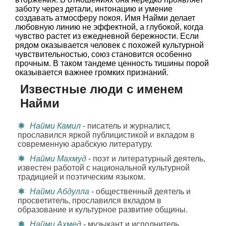
заботу через детали, интонацию и умение
создавать атмосферу покоя. Имя Найми делает
любовную линию не эффектной, а глубокой, когда
чувство растет из ежедневной бережности. Если
рядом оказывается человек с похожей культурной
чувствительностью, союз становится особенно
прочным. В таком тандеме ценность тишины порой
оказывается важнее громких признаний.
Известные люди с именем
Найми
Найми Камил
- писатель и журналист,
прославился яркой публицистикой и вкладом в
современную арабскую литературу.
Найми Махмуд
- поэт и литературный деятель,
известен работой с национальной культурной
традицией и поэтическим языком.
Найми Абдулла
- общественный деятель и
просветитель, прославился вкладом в
образование и культурное развитие общины.
Найми Ахмед
- музыкант и исполнитель,