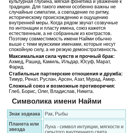
культурная глубина, мягкая фонетика и уважение к
традиции. Для такого имени особенно важны не
случайные симпатии, а совпадение по ритму,
историческому происхождению и ощущению
внутренней меры. Когда рядом звучат созвучные
по интонации и пласту имена, союз кажется
естественным, а не собранным из контрастов.
Поэтому совместимость имени Найми обычно
выше с теми мужскими именами, которые несут
спокойную силу, а не резкую демонстративность.
Максимальная сила чувств и прочный брак:
Ахмед, Рашид, Камиль, Ильдар, Юсуф, Марат,
Фарид.
Стабильные партнерские отношения и дружба:
Тимур, Ренат, Руслан, Арсен, Азат, Мурад, Амир.
Сложный союз и возможные противоречия:
Глеб, Борис, Олег, Владислав, Никита.
Символика имени Найми
Знак зодиака
Рак, Рыбы
Планета или
Луна - символ интуиции, мягкости и
звезда
скрытого внутреннего света