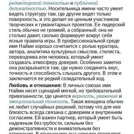
редакторской точностью
и
публичной
деликатностью
. Носительница имени часто умеет
видеть структуру там, где другие видят только
поверхность, и это делает ее ценным участником
творческих и гуманитарных проектов. Ее лидерский
стиль обычно не громкий, а собранный: она не
столько давит, сколько формирует вокруг себя
ясные правила игры. В профессиональной среде
имя Найми хорошо сочетается с ролью куратора,
автора, аналитика культурных смыслов, стилиста,
переводчика или человека, который умеет
создавать атмосферу доверия. Особенно заметно
она раскрывается там, где нужно соединять вкус,
точность и способность слышать другого. В этом и
заключается ее редкий созидательный код.
Любовь и отношения:
В личных союзах имя
Найми несет сценарий мягкой, но требовательной
привязанности, где ценятся
верность
,
уважение
и
эмоциональная тонкость
. Такая женщина обычно
не любит случайных решений, потому что для нее
близость всегда связана с доверием и внутренним
согласием. Ей важен партнер, который умеет быть
надежным без грубости, сильным без
демонстративности и внимательным без
вторжения. В отношениях она нередко проявляет