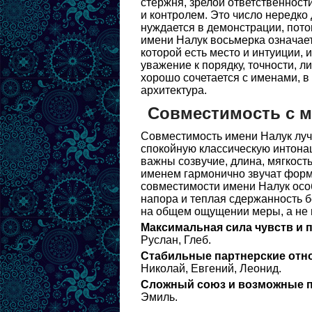
стержня, зрелой ответственност
и контролем. Это число нередко
нуждается в демонстрации, пото
имени Налук восьмерка означает
которой есть место и интуиции, 
уважение к порядку, точности, л
хорошо сочетается с именами, в
архитектура.
Совместимость с 
Совместимость имени Налук лучш
спокойную классическую интонац
важны созвучие, длина, мягкость
именем гармонично звучат формы
совместимости имени Налук особ
напора и теплая сдержанность б
на общем ощущении меры, а не 
Максимальная сила чувств и 
Руслан, Глеб.
Стабильные партнерские отн
Николай, Евгений, Леонид.
Сложный союз и возможные п
Эмиль.