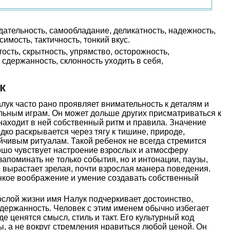
ательность, самообладание, деликатность, надежность,
имость, тактичность, тонкий вкус.
ость, скрытность, упрямство, осторожность,
сдержанность, склонность уходить в себя,
к
лук часто рано проявляет внимательность к деталям и
льным играм. Он может дольше других присматриваться к
 находит в ней собственный ритм и правила. Значение
дко раскрывается через тягу к тишине, природе,
йчивым ритуалам. Такой ребенок не всегда стремится
ошо чувствует настроение взрослых и атмосферу
запоминать не только события, но и интонации, паузы,
вырастает зрелая, почти взрослaя манера поведения.
онкое воображение и умение создавать собственный
слой жизни имя Налук подчеркивает достоинство,
держанность. Человек с этим именем обычно избегает
де ценятся смысл, стиль и такт. Его культурный код
ы, а не вокруг стремления нравиться любой ценой. Он