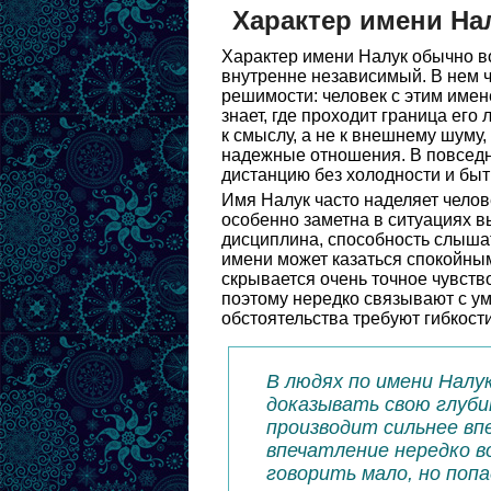
Характер имени На
Характер имени Налук обычно в
внутренне независимый. В нем ч
решимости: человек с этим имен
знает, где проходит граница его
к смыслу, а не к внешнему шуму,
надежные отношения. В повседн
дистанцию без холодности и быт
Имя Налук часто наделяет челов
особенно заметна в ситуациях вы
дисциплина, способность слышат
имени может казаться спокойны
скрывается очень точное чувств
поэтому нередко связывают с ум
обстоятельства требуют гибкости
В людях по имени Налу
доказывать свою глубин
производит сильнее вп
впечатление нередко в
говорить мало, но попа