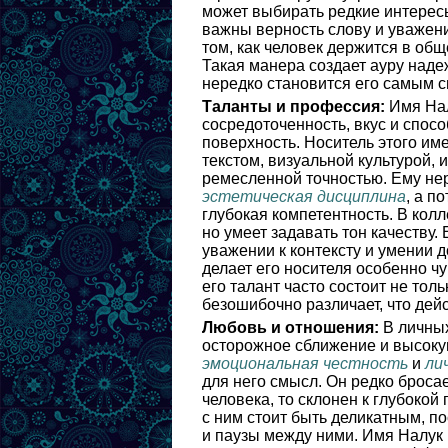
может выбирать редкие интерес
важны верность слову и уважени
том, как человек держится в общ
Такая манера создает ауру наде
нередко становится его самым 
Таланты и профессия:
Имя Нал
сосредоточенность, вкус и спосо
поверхность. Носитель этого им
текстом, визуальной культурой,
ремесленной точностью. Ему не
эстетическая дисциплина
, а п
глубокая компетентность. В кол
но умеет задавать тон качеству.
уважении к контексту и умении 
делает его носителя особенно ч
его талант часто состоит не тольк
безошибочно различает, что дейс
Любовь и отношения:
В личных
осторожное сближение и высоку
эмоциональная честность
и
ли
для него смысл. Он редко бросае
человека, то склонен к глубоко
с ним стоит быть деликатным, п
и паузы между ними. Имя Налук в