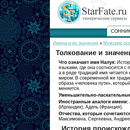
СОННИ
Имена и их значения
»
Мужские ос
Толкование и значен
Что означает имя Налук:
Истор
языками, где она соотносится с
а в ряде традиций имя читается
миром. В современной же тради
образа «человека пути», который
меняется.
Уменьшительно-ласкательные
Иностранные аналоги имени:
(Ирландия), Адель (Франция).
Отчества, которые сочетаются
Максимовна, Сергеевна, Андрее
История происхожд