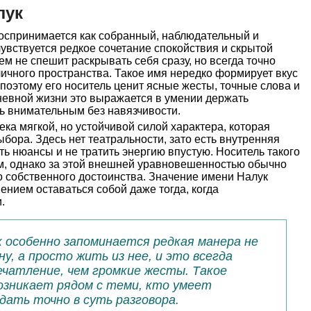
лук
оспринимается как собранный, наблюдательный и
увствуется редкое сочетание спокойствия и скрытой
ем не спешит раскрывать себя сразу, но всегда точно
 личного пространства. Такое имя нередко формирует вкус
 поэтому его носитель ценит ясные жесты, точные слова и
евной жизни это выражается в умении держать
ь внимательным без навязчивости.
ека мягкой, но устойчивой силой характера, которая
бора. Здесь нет театральности, зато есть внутренняя
ь нюансы и не тратить энергию впустую. Носитель такого
м, однако за этой внешней уравновешенностью обычно
о собственного достоинства. Значение имени Налук
ением оставаться собой даже тогда, когда
.
к особенно запоминается редкая манера не
у, а просто жить из нее, и это всегда
ечатление, чем громкие жесты. Такое
озникает рядом с теми, кто умеет
дать точно в суть разговора.