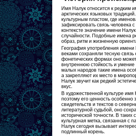
Имя Налук относится к редким и
арктических языковых традиций.
культурным пластом, где именов
зафиксировать связь человека с
контексте значение имени Налук
случайности. Подобные имена ред
образ, ритм и жизненную ориент
География употребления имени Н
веками сохраняли тесную связь 
фонетических формах оно может
внутреннюю стойкость и умение 
малых народов такие имена особ
а закрепляют их место в мироп
Налук звучит как редкий эстети
вкус.
В художественной культуре имя 
поэтому его ценность особенно 
свидетельств и текстов о северн
литературной судьбой, оно сохр
исторической точности. В таких 
культурная метка, связанная с 
Налук сегодня вызывает интерес 
подлинный корень.