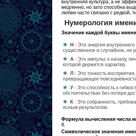
внутренняя культура, а не эффе
медленно, но зато способна выд
любви часто связано с редкой, 
Нумерология имени
Значение каждой буквы имени
Н
- Это энергия внутреннего
существенное и случайное, не р
А
- Это импульс к началу, л
которой держится характер.
Л
- Это тонкость восприятия
превращающее повседневность 
У
- Это способность к гибко
обстоятельствах без потери дос
К
- Это собранность, требова
ясным результатом.
Формула вычисления числа и
8.
Символическое значение име