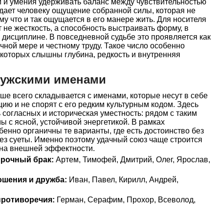
и и умения удерживать баланс между чувствительностью
 дает человеку ощущение собранной силы, которая не
му что и так ощущается в его манере жить. Для носителя
 не жесткость, а способность выстраивать форму, в
и дисциплине. В повседневной судьбе это проявляется как
ичной мере и честному труду. Такое число особенно
 которых слышны глубина, редкость и внутренняя
мужскими именами
е всего складывается с именами, которые несут в себе
ию и не спорят с его редким культурным кодом. Здесь
 согласных и историческая уместность: рядом с таким
 с ясной, устойчивой энергетикой. В рамках
енно органичны те варианты, где есть достоинство без
ез суеты. Именно поэтому удачный союз чаще строится
на внешней эффектности.
прочный брак:
Артем, Тимофей, Дмитрий, Олег, Ярослав,
ошения и дружба:
Иван, Павел, Кирилл, Андрей,
ротиворечия:
Герман, Серафим, Прохор, Всеволод,