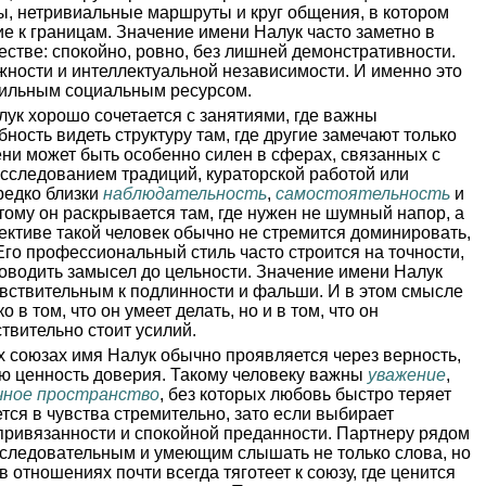
ы, нетривиальные маршруты и круг общения, в котором
е к границам. Значение имени Налук часто заметно в
естве: спокойно, ровно, без лишней демонстративности.
жности и интеллектуальной независимости. И именно это
сильным социальным ресурсом.
ук хорошо сочетается с занятиями, где важны
бность видеть структуру там, где другие замечают только
ени может быть особенно силен в сферах, связанных с
 исследованием традиций, кураторской работой или
редко близки
наблюдательность
,
самостоятельность
и
отому он раскрывается там, где нужен не шумный напор, а
лективе такой человек обычно не стремится доминировать,
 Его профессиональный стиль часто строится на точности,
доводить замысел до цельности. Значение имени Налук
увствительным к подлинности и фальши. И в этом смысле
о в том, что он умеет делать, но и в том, что он
твительно стоит усилий.
 союзах имя Налук обычно проявляется через верность,
ю ценность доверия. Такому человеку важны
уважение
,
чное пространство
, без которых любовь быстро теряет
тся в чувства стремительно, зато если выбирает
й привязанности и спокойной преданности. Партнеру рядом
оследовательным и умеющим слышать не только слова, но
 отношениях почти всегда тяготеет к союзу, где ценится