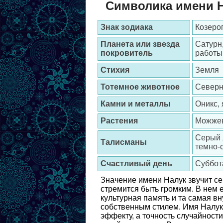
Символика имени 
Знак зодиака
Козерог
Планета или звезда
Сатурн
покровитель
работы
Стихия
Земля
Тотемное животное
Северн
Камни и металлы
Оникс,
Растения
Можжев
Серый л
Талисманы
темно-
Счастливый день
Суббот
Значение имени Налук звучит се
стремится быть громким. В нем е
культурная память и та самая вн
собственным стилем. Имя Налук 
эффекту, а точность случайности