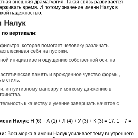
ктная внешняя драматургия. Такая связь развивается
ерживать время. И потому значение имени Налук в
тихой надежностью.
 Налук
 по вертикали:
 фильтра, которая помогает человеку различать
асплескивая себя на пустяки.
ичной инициативе и ощущению собственной оси, на
, эстетическая память и врожденное чувство формы,
в стиль.
сти, интуитивному маневру и мягкому движению в
тоинства.
тельность к качеству и умение завершать начатое с
мени Налук:
Н (6) + А (1) + Л (4) + У (3) + К (3) = 17, 1 + 7 =
ни:
Восьмерка в имени Налук усиливает тему внутреннего