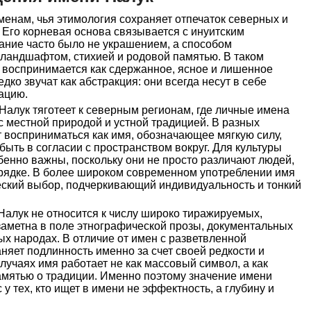
менам, чья этимология сохраняет отпечаток северных и
 Его корневая основа связывается с инуитским
ание часто было не украшением, а способом
 ландшафтом, стихией и родовой памятью. В таком
 воспринимается как сдержанное, ясное и лишенное
ко звучат как абстракция: они всегда несут в себе
ацию.
алук тяготеет к северным регионам, где личные имена
с местной природой и устной традицией. В разных
 восприниматься как имя, обозначающее мягкую силу,
быть в согласии с пространством вокруг. Для культуры
енно важны, поскольку они не просто различают людей,
орядке. В более широком современном употреблении имя
ческий выбор, подчеркивающий индивидуальность и тонкий
Налук не относится к числу широко тиражируемых,
заметна в поле этнографической прозы, документальных
ых народах. В отличие от имен с разветвленной
аняет подлинность именно за счет своей редкости и
случаях имя работает не как массовый символ, а как
памятью о традиции. Именно поэтому значение имени
у тех, кто ищет в имени не эффектность, а глубину и