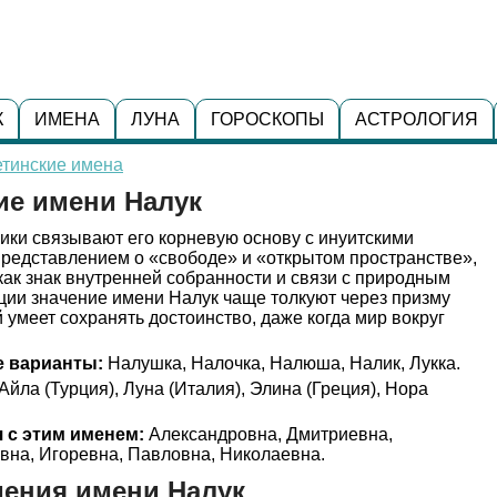
К
ИМЕНА
ЛУНА
ГОРОСКОПЫ
АСТРОЛОГИЯ
етинские имена
ие имени Налук
ики связывают его корневую основу с инуитскими
 представлением о «свободе» и «открытом пространстве»,
 как знак внутренней собранности и связи с природным
ции значение имени Налук чаще толкуют через призму
 умеет сохранять достоинство, даже когда мир вокруг
 варианты:
Налушка, Налочка, Налюша, Налик, Лукка.
Айла (Турция), Луна (Италия), Элина (Греция), Нора
 с этим именем:
Александровна, Дмитриевна,
вна, Игоревна, Павловна, Николаевна.
ения имени Налук