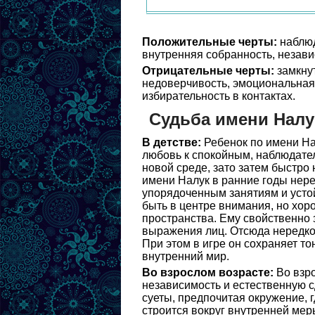
Положительные черты:
наблюд
внутренняя собранность, независ
Отрицательные черты:
замкнут
недоверчивость, эмоциональная 
избирательность в контактах.
Судьба имени Налу
В детстве:
Ребенок по имени На
любовь к спокойным, наблюдате
новой среде, зато затем быстро
имени Налук в ранние годы нере
упорядоченным занятиям и усто
быть в центре внимания, но хор
пространства. Ему свойственно 
выражения лиц. Отсюда нередко 
При этом в игре он сохраняет т
внутренний мир.
Во взрослом возрасте:
Во взро
независимость и естественную с
суеты, предпочитая окружение, г
строится вокруг внутренней мер