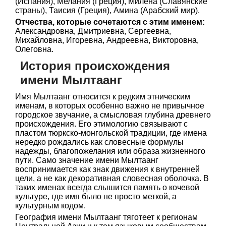
(Испания), Мелания (Греция), Милена (Славянские
страны), Таисия (Греция), Амина (Арабский мир).
Отчества, которые сочетаются с этим именем:
Александровна, Дмитриевна, Сергеевна,
Михайловна, Игоревна, Андреевна, Викторовна,
Олеговна.
История происхождения
имени Мылтаанг
Имя Мылтаанг относится к редким этническим
именам, в которых особенно важно не привычное
городское звучание, а смысловая глубина древнего
происхождения. Его этимологию связывают с
пластом тюркско-монгольской традиции, где имена
нередко рождались как словесные формулы
надежды, благопожелания или образа жизненного
пути. Само значение имени Мылтаанг
воспринимается как знак движения к внутренней
цели, а не как декоративная словесная оболочка. В
таких именах всегда слышится память о кочевой
культуре, где имя было не просто меткой, а
культурным кодом.
География имени Мылтаанг тяготеет к регионам