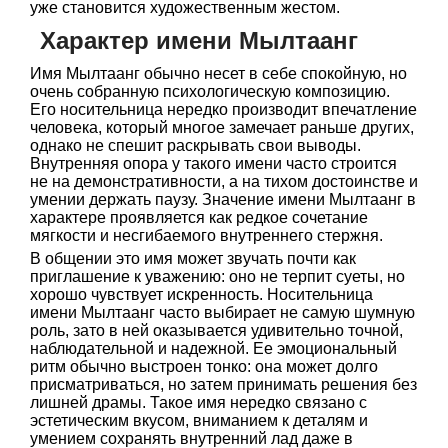
уже становится художественным жестом.
Характер имени Мылтаанг
Имя Мылтаанг обычно несет в себе спокойную, но
очень собранную психологическую композицию.
Его носительница нередко производит впечатление
человека, который многое замечает раньше других,
однако не спешит раскрывать свои выводы.
Внутренняя опора у такого имени часто строится
не на демонстративности, а на тихом достоинстве и
умении держать паузу. Значение имени Мылтаанг в
характере проявляется как редкое сочетание
мягкости и несгибаемого внутреннего стержня.
В общении это имя может звучать почти как
приглашение к уважению: оно не терпит суеты, но
хорошо чувствует искренность. Носительница
имени Мылтаанг часто выбирает не самую шумную
роль, зато в ней оказывается удивительно точной,
наблюдательной и надежной. Ее эмоциональный
ритм обычно выстроен тонко: она может долго
присматриваться, но затем принимать решения без
лишней драмы. Такое имя нередко связано с
эстетическим вкусом, вниманием к деталям и
умением сохранять внутренний лад даже в