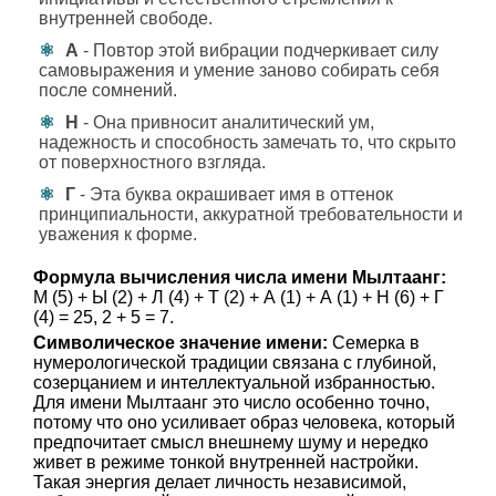
внутренней свободе.
А
- Повтор этой вибрации подчеркивает силу
самовыражения и умение заново собирать себя
после сомнений.
Н
- Она привносит аналитический ум,
надежность и способность замечать то, что скрыто
от поверхностного взгляда.
Г
- Эта буква окрашивает имя в оттенок
принципиальности, аккуратной требовательности и
уважения к форме.
Формула вычисления числа имени Мылтаанг:
М (5) + Ы (2) + Л (4) + Т (2) + А (1) + А (1) + Н (6) + Г
(4) = 25, 2 + 5 = 7.
Символическое значение имени:
Семерка в
нумерологической традиции связана с глубиной,
созерцанием и интеллектуальной избранностью.
Для имени Мылтаанг это число особенно точно,
потому что оно усиливает образ человека, который
предпочитает смысл внешнему шуму и нередко
живет в режиме тонкой внутренней настройки.
Такая энергия делает личность независимой,