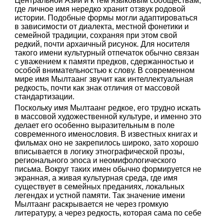
Центральной Азии и к тем языковым сообществам,
где личное имя нередко хранит отзвук родовой
истории. Подобные формы могли адаптироваться
в зависимости от диалекта, местной фонетики и
семейной традиции, сохраняя при этом свой
редкий, почти архаичный рисунок. Для носителя
такого имени культурный отпечаток обычно связан
с уважением к памяти предков, сдержанностью и
особой внимательностью к слову. В современном
мире имя Мылтаанг звучит как интеллектуальная
редкость, почти как знак отличия от массовой
стандартизации.
Поскольку имя Мылтаанг редкое, его трудно искать
в массовой художественной культуре, и именно это
делает его особенно выразительным в поле
современного именословия. В известных книгах и
фильмах оно не закрепилось широко, зато хорошо
вписывается в логику этнографической прозы,
регионального эпоса и неомифологического
письма. Вокруг таких имен обычно формируется не
экранная, а живая культурная среда, где имя
существует в семейных преданиях, локальных
легендах и устной памяти. Так значение имени
Мылтаанг раскрывается не через громкую
литературу, а через редкость, которая сама по себе