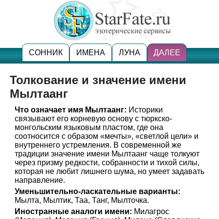
СОННИК
ИМЕНА
ЛУНА
ДАЛЕЕ
Толкование и значение имени
Мылтаанг
Что означает имя Мылтаанг:
Историки
связывают его корневую основу с тюркско-
монгольским языковым пластом, где она
соотносится с образом «мечты», «светлой цели» и
внутреннего устремления. В современной же
традиции значение имени Мылтаанг чаще толкуют
через призму редкости, собранности и тихой силы,
которая не любит лишнего шума, но умеет задавать
направление.
Уменьшительно-ласкательные варианты:
Мылта, Мылтик, Таа, Танг, Мылточка.
Иностранные аналоги имени:
Милагрос