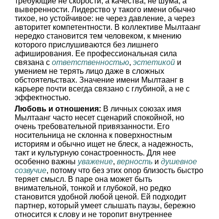
требующие не скорости, а качества, не шума, а
выверенности. Лидерство у такого имени обычно
тихое, но устойчивое: не через давление, а через
авторитет компетентности. В коллективе Мылтаанг
нередко становится тем человеком, к мнению
которого прислушиваются без лишнего
афиширования. Ее профессиональная сила
связана с
ответственностью
,
эстетикой
и
умением не терять лицо даже в сложных
обстоятельствах. Значение имени Мылтаанг в
карьере почти всегда связано с глубиной, а не с
эффектностью.
Любовь и отношения:
В личных союзах имя
Мылтаанг часто несет сценарий спокойной, но
очень требовательной привязанности. Его
носительница не склонна к поверхностным
историям и обычно ищет не блеск, а надежность,
такт и культурную сонастроенность. Для нее
особенно важны
уважение
,
верность
и
душевное
созвучие
, потому что без этих опор близость быстро
теряет смысл. В паре она может быть
внимательной, тонкой и глубокой, но редко
становится удобной любой ценой. Ей подходит
партнер, который умеет слышать паузы, бережно
относится к слову и не торопит внутреннее