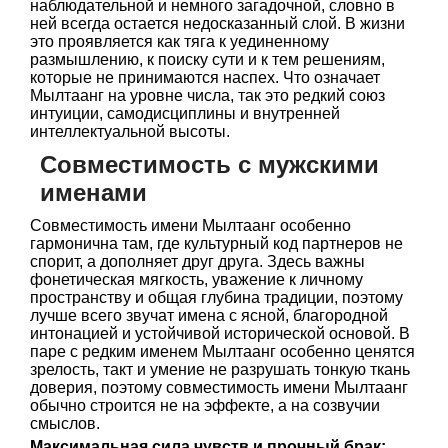
наблюдательной и немного загадочной, словно в
ней всегда остается недосказанный слой. В жизни
это проявляется как тяга к уединенному
размышлению, к поиску сути и к тем решениям,
которые не принимаются наспех. Что означает
Мылтаанг на уровне числа, так это редкий союз
интуиции, самодисциплины и внутренней
интеллектуальной высоты.
Совместимость с мужскими
именами
Совместимость имени Мылтаанг особенно
гармонична там, где культурный код партнеров не
спорит, а дополняет друг друга. Здесь важны
фонетическая мягкость, уважение к личному
пространству и общая глубина традиции, поэтому
лучше всего звучат имена с ясной, благородной
интонацией и устойчивой исторической основой. В
паре с редким именем Мылтаанг особенно ценятся
зрелость, такт и умение не разрушать тонкую ткань
доверия, поэтому совместимость имени Мылтаанг
обычно строится не на эффекте, а на созвучии
смыслов.
Максимальная сила чувств и прочный брак: