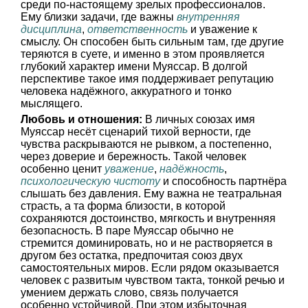
среди по-настоящему зрелых профессионалов.
Ему близки задачи, где важны
внутренняя
дисциплина
,
ответственность
и уважение к
смыслу. Он способен быть сильным там, где другие
теряются в суете, и именно в этом проявляется
глубокий характер имени Муяссар. В долгой
перспективе такое имя поддерживает репутацию
человека надёжного, аккуратного и тонко
мыслящего.
Любовь и отношения:
В личных союзах имя
Муяссар несёт сценарий тихой верности, где
чувства раскрываются не рывком, а постепенно,
через доверие и бережность. Такой человек
особенно ценит
уважение
,
надёжность
,
психологическую чистоту
и способность партнёра
слышать без давления. Ему важна не театральная
страсть, а та форма близости, в которой
сохраняются достоинство, мягкость и внутренняя
безопасность. В паре Муяссар обычно не
стремится доминировать, но и не растворяется в
другом без остатка, предпочитая союз двух
самостоятельных миров. Если рядом оказывается
человек с развитым чувством такта, тонкой речью и
умением держать слово, связь получается
особенно устойчивой. При этом избыточная