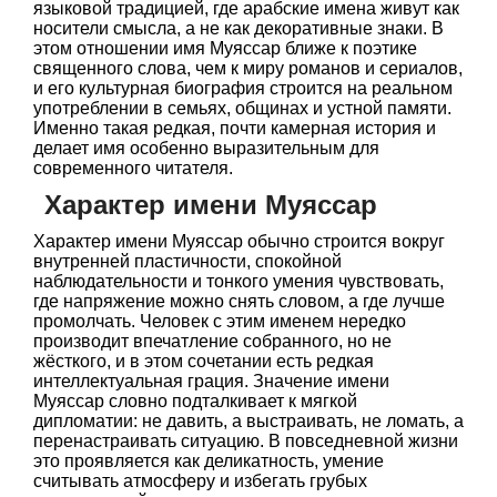
языковой традицией, где арабские имена живут как
носители смысла, а не как декоративные знаки. В
этом отношении имя Муяссар ближе к поэтике
священного слова, чем к миру романов и сериалов,
и его культурная биография строится на реальном
употреблении в семьях, общинах и устной памяти.
Именно такая редкая, почти камерная история и
делает имя особенно выразительным для
современного читателя.
Характер имени Муяссар
Характер имени Муяссар обычно строится вокруг
внутренней пластичности, спокойной
наблюдательности и тонкого умения чувствовать,
где напряжение можно снять словом, а где лучше
промолчать. Человек с этим именем нередко
производит впечатление собранного, но не
жёсткого, и в этом сочетании есть редкая
интеллектуальная грация. Значение имени
Муяссар словно подталкивает к мягкой
дипломатии: не давить, а выстраивать, не ломать, а
перенастраивать ситуацию. В повседневной жизни
это проявляется как деликатность, умение
считывать атмосферу и избегать грубых