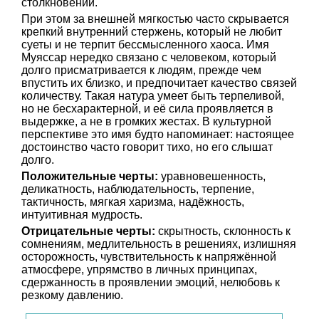
столкновений.
При этом за внешней мягкостью часто скрывается
крепкий внутренний стержень, который не любит
суеты и не терпит бессмысленного хаоса. Имя
Муяссар нередко связано с человеком, который
долго присматривается к людям, прежде чем
впустить их близко, и предпочитает качество связей
количеству. Такая натура умеет быть терпеливой,
но не бесхарактерной, и её сила проявляется в
выдержке, а не в громких жестах. В культурной
перспективе это имя будто напоминает: настоящее
достоинство часто говорит тихо, но его слышат
долго.
Положительные черты:
уравновешенность,
деликатность, наблюдательность, терпение,
тактичность, мягкая харизма, надёжность,
интуитивная мудрость.
Отрицательные черты:
скрытность, склонность к
сомнениям, медлительность в решениях, излишняя
осторожность, чувствительность к напряжённой
атмосфере, упрямство в личных принципах,
сдержанность в проявлении эмоций, нелюбовь к
резкому давлению.