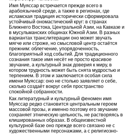
Имя Муяссар встречается прежде всего в
арабоязычной среде, а также в регионах, где
исламская традиция исторически сформировала
устойчивый ономастический круг: в странах
Ближнего Востока, Центральной Азии, на Кавказе и
в мусульманских общинах Южной Азии. В разных
вариантах транслитерации оно может звучать
мягче или строже, но смысловой центр остаётся
прежним: облегчение, упорядоченность,
благоприятный ход событий. Для традиционного
сознания такое имя несёт не просто красивое
звучание, а культурный знак доверия к миру, в
котором трудность может быть снята мудростью и
терпением. В этом и заключается особая сила
имени Муяссар: оно не столько заявляет о себе,
сколько создаёт вокруг себя пространство
спокойной собранности.
Как литературный и культурный феномен имя
Муяссар редко становится центральным героем
массовой прозы, и именно поэтому его звучание
сохраняет этническую цельность, не растворяясь в
клишированных образах. В общеизвестной
культурной базе оно прежде всего связано не с
художественными персонажами, а с религиозно-