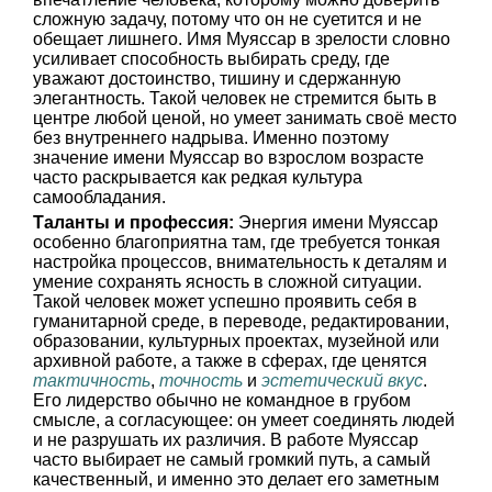
сложную задачу, потому что он не суетится и не
обещает лишнего. Имя Муяссар в зрелости словно
усиливает способность выбирать среду, где
уважают достоинство, тишину и сдержанную
элегантность. Такой человек не стремится быть в
центре любой ценой, но умеет занимать своё место
без внутреннего надрыва. Именно поэтому
значение имени Муяссар во взрослом возрасте
часто раскрывается как редкая культура
самообладания.
Таланты и профессия:
Энергия имени Муяссар
особенно благоприятна там, где требуется тонкая
настройка процессов, внимательность к деталям и
умение сохранять ясность в сложной ситуации.
Такой человек может успешно проявить себя в
гуманитарной среде, в переводе, редактировании,
образовании, культурных проектах, музейной или
архивной работе, а также в сферах, где ценятся
тактичность
,
точность
и
эстетический вкус
.
Его лидерство обычно не командное в грубом
смысле, а согласующее: он умеет соединять людей
и не разрушать их различия. В работе Муяссар
часто выбирает не самый громкий путь, а самый
качественный, и именно это делает его заметным