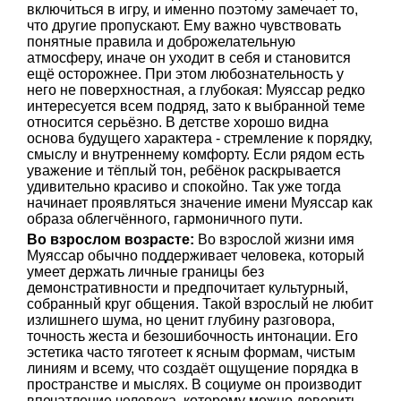
включиться в игру, и именно поэтому замечает то,
что другие пропускают. Ему важно чувствовать
понятные правила и доброжелательную
атмосферу, иначе он уходит в себя и становится
ещё осторожнее. При этом любознательность у
него не поверхностная, а глубокая: Муяссар редко
интересуется всем подряд, зато к выбранной теме
относится серьёзно. В детстве хорошо видна
основа будущего характера - стремление к порядку,
смыслу и внутреннему комфорту. Если рядом есть
уважение и тёплый тон, ребёнок раскрывается
удивительно красиво и спокойно. Так уже тогда
начинает проявляться значение имени Муяссар как
образа облегчённого, гармоничного пути.
Во взрослом возрасте:
Во взрослой жизни имя
Муяссар обычно поддерживает человека, который
умеет держать личные границы без
демонстративности и предпочитает культурный,
собранный круг общения. Такой взрослый не любит
излишнего шума, но ценит глубину разговора,
точность жеста и безошибочность интонации. Его
эстетика часто тяготеет к ясным формам, чистым
линиям и всему, что создаёт ощущение порядка в
пространстве и мыслях. В социуме он производит
впечатление человека, которому можно доверить