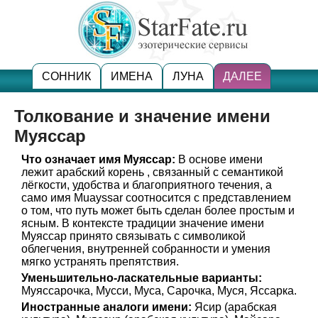
СОННИК
ИМЕНА
ЛУНА
ДАЛЕЕ
Толкование и значение имени
Муяссар
Что означает имя Муяссар:
В основе имени
лежит арабский корень , связанный с семантикой
лёгкости, удобства и благоприятного течения, а
само имя Muayssar соотносится с представлением
о том, что путь может быть сделан более простым и
ясным. В контексте традиции значение имени
Муяссар принято связывать с символикой
облегчения, внутренней собранности и умения
мягко устранять препятствия.
Уменьшительно-ласкательные варианты:
Муяссарочка, Мусси, Муса, Сарочка, Муся, Яссарка.
Иностранные аналоги имени:
Ясир (арабская