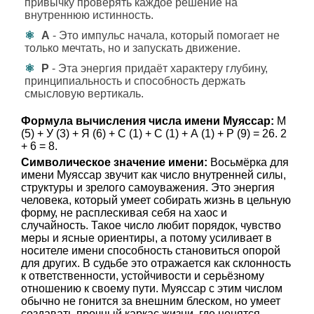
привычку проверять каждое решение на
внутреннюю истинность.
А
- Это импульс начала, который помогает не
только мечтать, но и запускать движение.
Р
- Эта энергия придаёт характеру глубину,
принципиальность и способность держать
смысловую вертикаль.
Формула вычисления числа имени Муяссар:
М
(5) + У (3) + Я (6) + С (1) + С (1) + А (1) + Р (9) = 26. 2
+ 6 = 8.
Символическое значение имени:
Восьмёрка для
имени Муяссар звучит как число внутренней силы,
структуры и зрелого самоуважения. Это энергия
человека, который умеет собирать жизнь в цельную
форму, не расплескивая себя на хаос и
случайность. Такое число любит порядок, чувство
меры и ясные ориентиры, а потому усиливает в
носителе имени способность становиться опорой
для других. В судьбе это отражается как склонность
к ответственности, устойчивости и серьёзному
отношению к своему пути. Муяссар с этим числом
обычно не гонится за внешним блеском, но умеет
создавать прочный каркас жизни, где ценятся