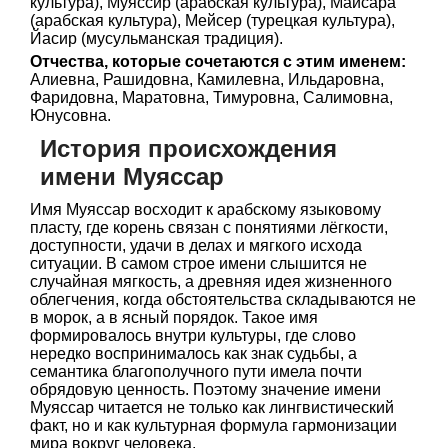
культура), Муяссир (арабская культура), Майсара
(арабская культура), Мейсер (турецкая культура),
Йасир (мусульманская традиция).
Отчества, которые сочетаются с этим именем:
Алиевна, Рашидовна, Камилевна, Ильдаровна,
Фаридовна, Маратовна, Тимуровна, Салимовна,
Юнусовна.
История происхождения
имени Муяссар
Имя Муяссар восходит к арабскому языковому
пласту, где корень связан с понятиями лёгкости,
доступности, удачи в делах и мягкого исхода
ситуации. В самом строе имени слышится не
случайная мягкость, а древняя идея жизненного
облегчения, когда обстоятельства складываются не
в морок, а в ясный порядок. Такое имя
формировалось внутри культуры, где слово
нередко воспринималось как знак судьбы, а
семантика благополучного пути имела почти
обрядовую ценность. Поэтому значение имени
Муяссар читается не только как лингвистический
факт, но и как культурная формула гармонизации
мира вокруг человека.