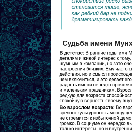
спокойствие редко быв
становится тише, ясне
как редкий дар не подн
драматизировать кажд
Судьба имени Мун
В детстве:
В ранние годы имя М
деталям и живой интерес к тому,
шумным в компании, но зато оче
настроении близких. Ему часто 
действия, но и смысл происходя
чем включиться, и это делает е
радость имени нередко проявля
и маленьким праздникам. Взрос
редкую для возраста способност
спокойную верность своему внут
Во взрослом возрасте:
Во взро
зрелого культурного самоощущен
не стремится к избыточной демо
громко. В социуме он нередко в
только интересы, но и внутренни