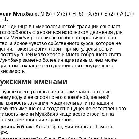
мени Мунхбаяр:
М (5) + У (3) + Н (6) + Х (5) + Б (2) + А (1) +
 = 1.
ни:
Единица в нумерологической традиции означает
и способность становиться источником движения для
имени Мунхбаяр это число особенно органично: оно
во, а ясное чувство собственного курса, которое не
нии. Такая энергия любит прямоту, цельность и
поэтому в ней мало хаоса и много собранного света.
 Мунхбаяр заметно более инициативным, чем может
при этом сохраняет его достоинство, внутреннюю
ависимость.
мужскими именами
лучше всего раскрывается с именами, которые
ому коду и не спорят с его спокойной, цельной
ы мягкость звучания, уважительная интонация и
тому что именно они создают ощущение естественного
стимость имени Мунхбаяр чаще всего строится на
стном столкновении характеров.
прочный брак:
Алтангэрэл, Баянжаргал, Тэмлэн,
орж.