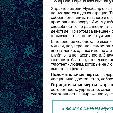
Характер имени Му
Характер имени Мунхбаяр обычно
не нуждается в демонстрации. Т
собранного, внимательного и оче
пространство вокруг. Имя Мунхб
способностью не расплескивать 
действие. При этом за внешней
отзывчивость и почти интуитивн
В поведении человека по имени
мягкая, но уверенная самостоят
впечатлении, однако именно эта
глубины, а не пассивности. Зн
сохранять благородство даже там
тяготеет к людям, которые не л
вместо эффекта.
Положительные черты:
выдерж
дисциплина, достоинство, добро
Отрицательные черты:
закрыто
осторожность, упрямство, склон
сдержанность в выражении чувст
В людях с именем Мунх