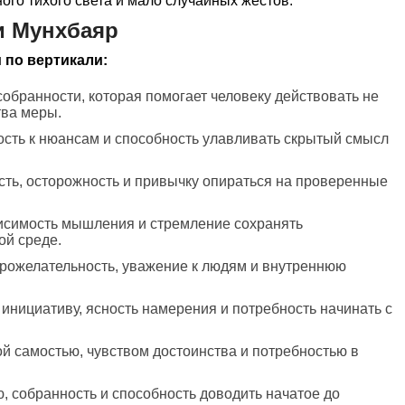
ого тихого света и мало случайных жестов.
и Мунхбаяр
 по вертикали:
собранности, которая помогает человеку действовать не
тва меры.
кость к нюансам и способность улавливать скрытый смысл
сть, осторожность и привычку опираться на проверенные
висимость мышления и стремление сохранять
ой среде.
брожелательность, уважение к людям и внутреннюю
 инициативу, ясность намерения и потребность начинать с
й самостью, чувством достоинства и потребностью в
ю, собранность и способность доводить начатое до