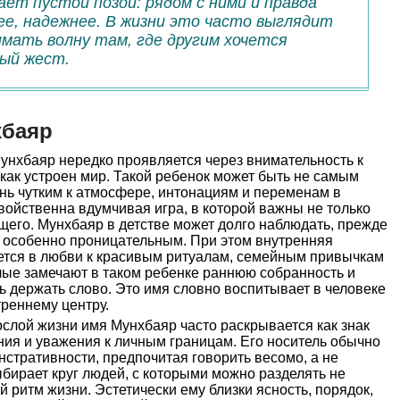
ает пустой позой: рядом с ними и правда
е, надежнее. В жизни это часто выглядит
имать волну там, где другим хочется
ый жест.
хбаяр
унхбаяр нередко проявляется через внимательность к
 как устроен мир. Такой ребенок может быть не самым
нь чутким к атмосфере, интонациям и переменам в
свойственна вдумчивая игра, в которой важны не только
щего. Мунхбаяр в детстве может долго наблюдать, прежде
го особенно проницательным. При этом внутренняя
ется в любви к красивым ритуалам, семейным привычкам
лые замечают в таком ребенке раннюю собранность и
ь держать слово. Это имя словно воспитывает в человеке
реннему центру.
слой жизни имя Мунхбаяр часто раскрывается как знак
ия и уважения к личным границам. Его носитель обычно
нстративности, предпочитая говорить весомо, а не
ыбирает круг людей, с которыми можно разделять не
й ритм жизни. Эстетически ему близки ясность, порядок,