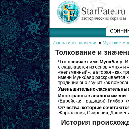
СОННИ
Имена и их значения
»
Мужские мо
Толкование и значе
Что означает имя Мунхбаяр:
Им
складывается из основ «мнх» и «
«неизменный», а вторая - как «
имени Мунхбаяр раскрывается ка
традиции оно звучит как пожела
Уменьшительно-ласкательные
Иностранные аналоги имени:
(Еврейская традиция), Гилберт (
Отчества, которые сочетаются
Жаргалович, Очирович, Дашиеви
История происхож