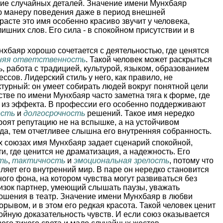
вие случайных деталей. Значение имени Мунхбаяр
ю манеру поведения даже в период внешней
расте это имя особенно красиво звучит у человека,
ишних слов. Его сила - в спокойном присутствии и в
хбаяр хорошо сочетается с деятельностью, где ценятся
няя ответственность
. Такой человек может раскрыться
, работа с традицией, культурой, языком, образованием
сов. Лидерский стиль у него, как правило, не
ктурный: он умеет собирать людей вокруг понятной цели
стве по имени Мунхбаяр часто заметна тяга к форме, где
е из эффекта. В профессии его особенно поддерживают
ость
и
долгосрочность
решений. Такое имя нередко
оят репутацию не на вспышке, а на устойчивом
еда, тем отчетливее слышна его внутренняя собранность.
 союзах имя Мунхбаяр задает сценарий спокойной,
и, где ценится не драматизация, а надежность. Его
ть
,
тактичность
и
эмоциональная зрелость
, потому что
ляет его внутренний мир. В паре он нередко становится
ого фона, на котором чувства могут развиваться без
изок партнер, умеющий слышать паузы, уважать
ошения в театр. Значение имени Мунхбаяр в любви
порывом, и в этом его редкая красота. Такой человек ценит
ойную доказательность чувств. И если союз оказывается