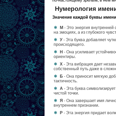
по-настоящему зрелым, в нем мн
Нумерология имен
Значение каждой буквы имени
М
- Это энергия внутренней 
на эмоциях, а из глубокого чувс
У
- Эта буква добавляет чут
происходящего.
Н
- Она усиливает устойчиво
ориентиры.
Х
- Эта вибрация дает неза
собственный путь даже в сложн
Б
- Она приносит мягкую до
тактичность.
А
- Эта буква символизирует
чистой точки.
Я
- Она завершает имя лично
внутреннем признании.
Р
- Эта энергия придает вол