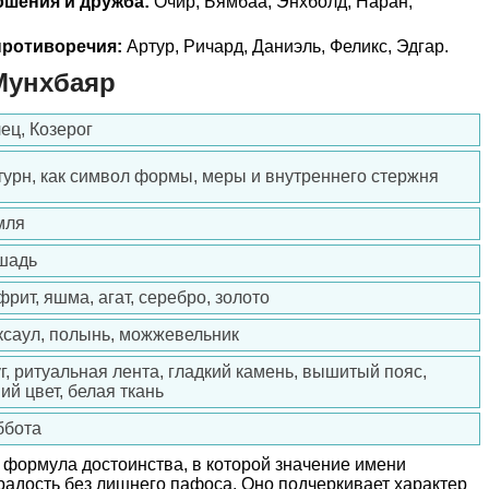
ошения и дружба:
Очир, Бямбаа, Энхболд, Наран,
ротиворечия:
Артур, Ричард, Даниэль, Феликс, Эдгар.
Мунхбаяр
ец, Козерог
урн, как символ формы, меры и внутреннего стержня
мля
шадь
рит, яшма, агат, серебро, золото
ксаул, полынь, можжевельник
г, ритуальная лента, гладкий камень, вышитый пояс,
ий цвет, белая ткань
ббота
 формула достоинства, в которой значение имени
радость без лишнего пафоса. Оно подчеркивает характер