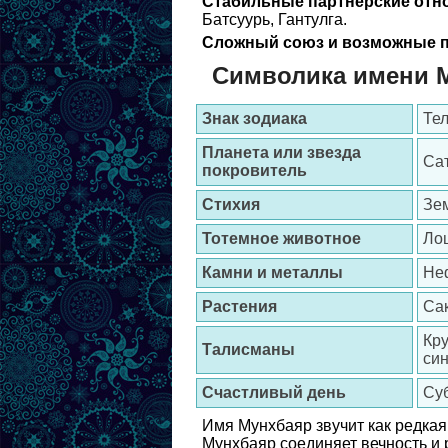
Стабильные партнерские отн
Батсуурь, Гантулга.
Сложный союз и возможные п
Символика имени 
Знак зодиака
Тел
Планета или звезда
Сат
покровитель
Стихия
Зе
Тотемное животное
Ло
Камни и металлы
Неф
Растения
Са
Кру
Талисманы
син
Счастливый день
Су
Имя Мунхбаяр звучит как редкая
Мунхбаяр соединяет вечность и 