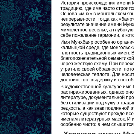
История происхождения имени М
традицию, где имя часто строитс
Основа «мнх» в монгольском язы
непрерывности, тогда как «баяр»
результате значение имени Мунх
мимолетное веселье, а глубокую
себе пожелание гармонии, в кото
Имя Мунхбаяр особенно органичн
калмыцкой среде, где монгольск
плотность традиционных имен. В
благопожелательной семантикой,
через жесткую схему. При перех
утратило своей образности, пот
человеческая теплота. Для носит
достоинство, выдержку и способ
В художественной культуре имя 
растиражированных, однако оно
литературе, документальной про
без стилизации под чужую тради
редкость, а как знак подлинной 
которые существуют прежде всего
именам литературных масок. И 
особенно чисто: в нем слышится