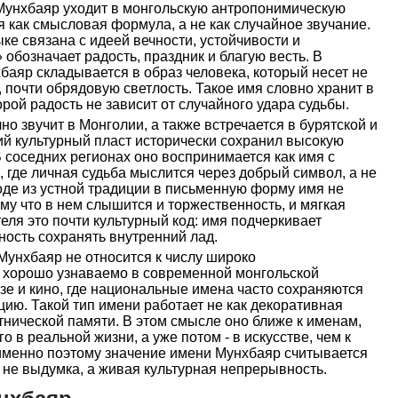
унхбаяр уходит в монгольскую антропонимическую
я как смысловая формула, а не как случайное звучание.
ке связана с идеей вечности, устойчивости и
 обозначает радость, праздник и благую весть. В
баяр складывается в образ человека, который несет не
, почти обрядовую светлость. Такое имя словно хранит в
рой радость не зависит от случайного удара судьбы.
о звучит в Монголии, а также встречается в бурятской и
ий культурный пласт исторически сохранил высокую
 соседних регионах оно воспринимается как имя с
 где личная судьба мыслится через добрый символ, а не
оде из устной традиции в письменную форму имя не
ому что в нем слышится и торжественность, и мягкая
еля это почти культурный код: имя подчеркивает
ность сохранять внутренний лад.
Мунхбаяр не относится к числу широко
 хорошо узнаваемо в современной монгольской
зе и кино, где национальные имена часто сохраняются
цию. Такой тип имени работает не как декоративная
этнической памяти. В этом смысле оно ближе к именам,
 в реальной жизни, а уже потом - в искусстве, чем к
именно поэтому значение имени Мунхбаяр считывается
 не выдумка, а живая культурная непрерывность.