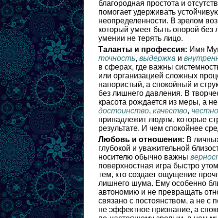
благородная простота и отсутст
помогает удерживать устойчиву
неопределенности. В зрелом воз
который умеет быть опорой без л
умении не терять лицо.
Таланты и профессия:
Имя Мун
точность
,
выдержка
и
внутрен
в сферах, где важны системность
или организацией сложных процес
напористый, а спокойный и стру
без лишнего давления. В творче
красота рождается из меры, а н
достоинство
,
качество
,
честн
принадлежит людям, которые стр
результате. И чем спокойнее ср
Любовь и отношения:
В личных
глубокой и уважительной близост
носителю обычно важны
вернос
поверхностная игра быстро утом
тем, кто создает ощущение прочн
лишнего шума. Ему особенно бл
автономию и не превращать отн
связано с постоянством, а не с 
не эффектное признание, а спок