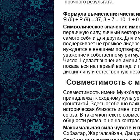
прочного результата.
Формула вычисления числа и
Я (6) + Р (9) = 37, 3 + 7 = 10, 1 + 0
Символическое значение име
первичную силу, личный вектор 
самого себя и для других. Для 
подчеркивает не громкое лидерст
нуждается в внешнем подтвержде
уважение к собственному ритму, 
Число 1 делает значение имени
показаться на первый взгляд, и 
дисциплину и естественную нез
Совместимость с 
Совместимость имени Мунхбаяр 
принадлежат к сходному культурн
фонетикой. Здесь особенно важн
историческая близость имен, по
союза. В таком контексте совме
общности ритма, а не на контра
Максимальная сила чувств и 
Схбаатар, Жаргалсайхан, Дашд