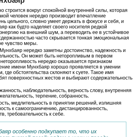
нхбаяр
 строится вокруг спокойной внутренней силы, которая
акой человек нередко производит впечатление
нь цельного, словно умеет держать в фокусе и себя, и
аяр как будто наделяет своего носителя редкой
энергию на внешний шум, а переводить ее в устойчивое
 сдержанностью часто скрывается тонкая эмоциональная
ое чувство меры.
 Мунхбаяр нередко заметны достоинство, надежность и
ельность. Он может быть неторопливым в первом
 неторопливость нередко оказывается признаком
ачение имени Мунхбаяр хорошо проявляется в умении
, где обстоятельства склоняют к суете. Такое имя
юбят поверхностных жестов и выбирают содержательность
анность, наблюдательность, верность слову, внутренняя
желательность, терпение, собранность.
сть, медлительность в принятии решений, излишняя
ность к самоограничению, дистанцированность,
в, требовательность к себе.
баяр особенно подкупает то, что их