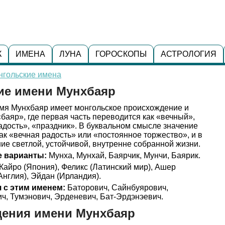
К
ИМЕНА
ЛУНА
ГОРОСКОПЫ
АСТРОЛОГИЯ
нгольские имена
ние имени Мунхбаяр
я Мунхбаяр имеет монгольское происхождение и
баяр», где первая часть переводится как «вечный»,
радость», «праздник». В буквальном смысле значение
к «вечная радость» или «постоянное торжество», и в
ние светлой, устойчивой, внутренне собранной жизни.
 варианты:
Мунха, Мунхай, Баярчик, Мунчи, Баярик.
Кайро (Япония), Феликс (Латинский мир), Ашер
Англия), Эйдан (Ирландия).
 с этим именем:
Баторович, Сайнбуярович,
ч, Тумэнович, Эрденевич, Бат-Эрдэнэевич.
дения имени Мунхбаяр