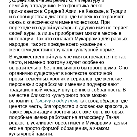
укоренилась через религию, литературу и
семейную традицию. Его фонетика легко
приживается в Средней Азии, на Кавказе, в Турции
и в сообществах диаспор, где бережно сохраняют
связь с классическим именемочеством. При
переходе из одной культуры в другую имя не теряет
своей ауры, а лишь приобретает мягкие местные
интонации. Так что означает Мукаррама для разных
народов, так это прежде всего уважение к
женскому достоинству как к культурной норме.
В художественной культуре имя встречается не так
часто, и именно поэтому звучит особенно
выразительно, без привычного бытового шума. Оно
органично существует в контексте восточной
прозы, семейных хроник и сериалов, где женские
персонажи с арабскими именами подчеркивают
традиционный уклад и внутреннюю собранность. В
качестве близкого культурного поля можно
вспомнить
Тысячу и одну ночь
как свод образов, где
ценятся честь, благородство и словесная красота, а
также экранизации восточных сюжетов, в которых
подобные имена работают на атмосферу. Такая
редкость усиливает ореол имени Мукаррама, делая
его не просто формой обращения, а знаком
культурной памяти.