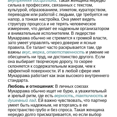
внутренняя дисциплина
. Такая женщина нередко
сильна в профессиях, связанных с текстом,
культурой, образованием, этикетом, кураторством,
переводом или работой с людьми, где требуется не
напор, а тонкая настройка. Она умеет видеть
структуру процесса и не терять человеческое
измерение, что делает ее надежным организатором
и внимательным исполнителем. В лидерстве
Мукаррама обычно не стремится к громкой власти,
зато умеет управлять через доверие и ясные
правила. Ее талант часто раскрывается там, где
важны
вкус
,
мерка
,
ответственность
и умение не
обесценить ни труд, ни достоинство другого. Если
она выбирает творческую дорогу, то скорее
склоняется к содержательным жанрам, чем к
эффектной поверхности. И в любой сфере имя
Мукаррама работает как знак высокого внутреннего
стандарта.
Любовь и отношения:
В личных союзах
Мукаррама обычно ищет не бурю, а уважительный
и зрелый ритм, где есть
верность
,
тактичность
и
душевный лад
. Ей важно чувствовать, что партнер
умеет быть надежным, не вторгаясь в ее
пространство грубо и без спроса. Такая женщина
нередко долго присматривается, но если выбор