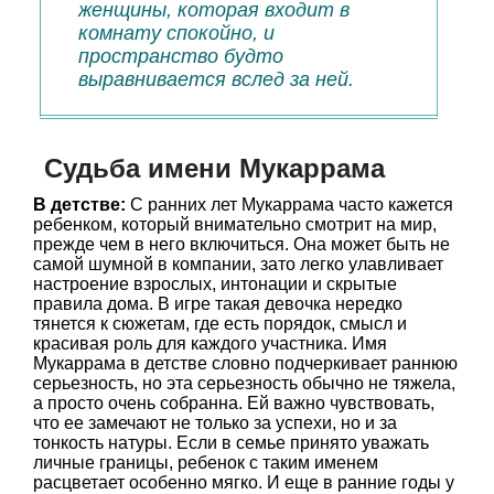
женщины, которая входит в
комнату спокойно, и
пространство будто
выравнивается вслед за ней.
Судьба имени Мукаррама
В детстве:
С ранних лет Мукаррама часто кажется
ребенком, который внимательно смотрит на мир,
прежде чем в него включиться. Она может быть не
самой шумной в компании, зато легко улавливает
настроение взрослых, интонации и скрытые
правила дома. В игре такая девочка нередко
тянется к сюжетам, где есть порядок, смысл и
красивая роль для каждого участника. Имя
Мукаррама в детстве словно подчеркивает раннюю
серьезность, но эта серьезность обычно не тяжела,
а просто очень собранна. Ей важно чувствовать,
что ее замечают не только за успехи, но и за
тонкость натуры. Если в семье принято уважать
личные границы, ребенок с таким именем
расцветает особенно мягко. И еще в ранние годы у