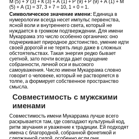
М (5) + У (3) + К (3) + А (1) + Р (9) + Р (9) + А (1) + М
(5) + А (1) = 37, 3 + 7 = 10, 1 + 0 = 1.
Символическое значение имени:
Единица в
нумерологии всегда несет импульс первенства,
ясной воли и внутреннего света, который не
нуждается в громком подтверждении. Для имени
Мукаррама это число особенно органично: оно
подчеркивает природное достоинство, умение идти
своей дорогой и не терять лицо даже в сложных
обстоятельствах. Такая энергия редко бывает
суетной, зато почти всегда дает ощущение
собранности, личной оси и высокого
самоуважения. Число имени Мукаррама словно
говорит о человеке, который не растворяется в
толпе, а формирует собственное пространство
смысла.
Совместимость с мужскими
именами
Совместимость имени Мукаррама лучше всего
раскрывается там, где совпадают культурный код,
ритм звучания и уважение к традиции. Ей подходят
имена с благородной, собранной фонетикой и
сдержанной силой, особенно если они