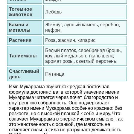
Тотемное
Лебедь
животное
Камни и
Жемчуг, лунный камень, серебро,
металлы
нефрит
Растения
Роза, жасмин, кипарис
Белый платок, серебряная брошь,
Талисманы
круглый медальон, ткань шелк,
аромат розы, светлый перстень
Счастливый
Пятница
день
Имя Мукаррама звучит как редкая восточная
формула достоинства, в которой значение имени
Мукаррама читается через почет, благородство и
внутреннюю собранность. Оно подчеркивает
характер имени Мукаррама особенно красиво: без
резкости, но с высокой планкой к себе и миру. Что
означает Мукаррама в энергетическом смысле, так
это женственность с осанкой, где мягкость не
отменяет силы, а сила не разрушает деликатность.