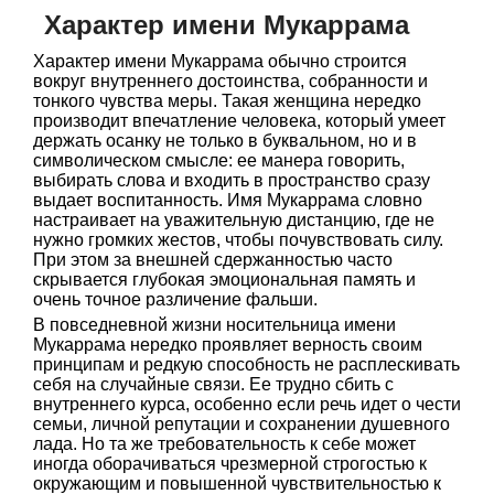
Характер имени Мукаррама
Характер имени Мукаррама обычно строится
вокруг внутреннего достоинства, собранности и
тонкого чувства меры. Такая женщина нередко
производит впечатление человека, который умеет
держать осанку не только в буквальном, но и в
символическом смысле: ее манера говорить,
выбирать слова и входить в пространство сразу
выдает воспитанность. Имя Мукаррама словно
настраивает на уважительную дистанцию, где не
нужно громких жестов, чтобы почувствовать силу.
При этом за внешней сдержанностью часто
скрывается глубокая эмоциональная память и
очень точное различение фальши.
В повседневной жизни носительница имени
Мукаррама нередко проявляет верность своим
принципам и редкую способность не расплескивать
себя на случайные связи. Ее трудно сбить с
внутреннего курса, особенно если речь идет о чести
семьи, личной репутации и сохранении душевного
лада. Но та же требовательность к себе может
иногда оборачиваться чрезмерной строгостью к
окружающим и повышенной чувствительностью к