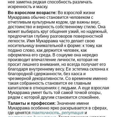
нее заметна редкая способность различать
искренность и маску.
Во взрослом возрасте:
Во взрослой жизни
Мукаррама обычно становится человеком с
отчетливым культурным кодом, где важны вкус,
достоинство и верность собственному стилю. Она
может выбирать круг общения узкий, но надежный,
предпочитая глубину разговоров поверхностной
легкости. Имя Мукаррама часто делает свою
носительницу внимательной к форме: к тому, как
подано слово, как держится человек, как
оформлена его среда. В социуме она нередко
производит впечатление личности, которая не
просит лишнего внимания, но всегда получает его
благодаря внутреннему весу. Ее эстетика склонна к
благородной сдержанности, без хаоса и
чрезмерной декоративности. Со временем именно
такая собранность становится ее главным
капиталом в отношениях с людьми. А еще взрослая
Мукаррама умеет быть той самой точкой опоры,
рядом с которой другим становится спокойнее.
Таланты и профессия:
Значение имени
Мукаррама особенно ярко раскрывается в сферах,
где ценятся
тактичность
,
репутация
и