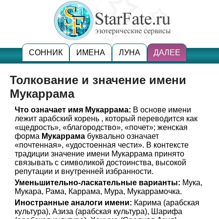
СОННИК
ИМЕНА
ЛУНА
ДАЛЕЕ
Толкование и значение имени
Мукаррама
Что означает имя Мукаррама:
В основе имени
лежит арабский корень , который переводится как
«щедрость», «благородство», «почет»; женская
форма
Мукаррама
буквально означает
«почтенная», «удостоенная чести». В контексте
традиции значение имени Мукаррама принято
связывать с символикой достоинства, высокой
репутации и внутренней избранности.
Уменьшительно-ласкательные варианты:
Мука,
Мукара, Рама, Каррама, Мура, Мукаррамочка.
Иностранные аналоги имени:
Карима (арабская
культура), Азиза (арабская культура), Шарифа