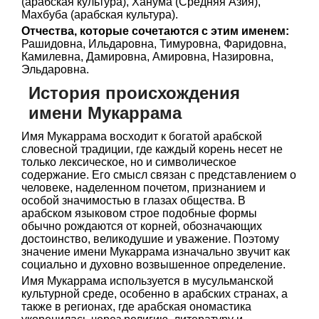
(арабская культура), Ханума (Средняя Азия),
Махбуба (арабская культура).
Отчества, которые сочетаются с этим именем:
Рашидовна, Ильдаровна, Тимуровна, Фаридовна,
Камилевна, Дамировна, Амировна, Назировна,
Эльдаровна.
История происхождения
имени Мукаррама
Имя Мукаррама восходит к богатой арабской
словесной традиции, где каждый корень несет не
только лексическое, но и символическое
содержание. Его смысл связан с представлением о
человеке, наделенном почетом, признанием и
особой значимостью в глазах общества. В
арабском языковом строе подобные формы
обычно рождаются от корней, обозначающих
достоинство, великодушие и уважение. Поэтому
значение имени Мукаррама изначально звучит как
социально и духовно возвышенное определение.
Имя Мукаррама используется в мусульманской
культурной среде, особенно в арабских странах, а
также в регионах, где арабская ономастика