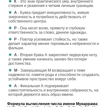
К
- Это знак практического ума, внутреннего
стержня и уважения к четким личным границам.
А
- Буква придает инициативность, живую
энергичность и потребность действовать от
собственного центра.
Р
- Она несет волю, прямоту и глубокую
ответственность за слово, данное однажды.
Р
- Повтор усиливает стойкость, но также
делает характер менее терпимым к небрежности и
фальши.
А
- Вторая буква А закрепляет лидерскую ноту,
а также умение начинать заново без потери
достоинства.
М
- Завершающая М возвращает к теме
надежности, памяти рода и способности создавать
устойчивое пространство вокруг себя.
А
- Финальная А подчеркивает
самостоятельность и внутреннюю собранность, на
которой держится весь образ имени.
Формула вычисления числа имени Мукаррама: