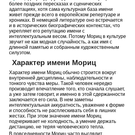
более поздних пересказах и сценических
адаптациях, хотя сама культурная база имени
живет прежде всего в европейском репертуаре и
хрониках. В немецкой литературе оно встречается
и в исторических биографических контекстах, что
укрепляет его репутацию имени с
интеллектуальным весом. Потому Мориц в культуре
звучит не как модная случайность, а как имя с
длинной памятью и собранным художественным
силуэтом.
Характер имени Мориц
Характер имени Мориц обычно строится вокруг
внутренней дисциплины, наблюдательности и
тонкого чувства меры. Такой человек нередко
производит впечатление того, кто сначала слушает,
а уже затем говорит, и именно в этой сдержанности
заключается его сила. В нем заметны
интеллектуальная аккуратность, уважение к форме
и способность не расплескивать себя в лишних
жестах. При этом значение имени Мориц
подчеркивает не холодность, а умение держать
дистанцию, не теряя человеческого тепла.
В повседневности Мориц часто выглядит