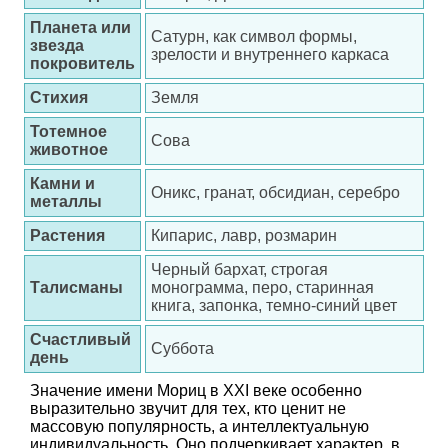
Планета или
Сатурн, как символ формы,
звезда
зрелости и внутреннего каркаса
покровитель
Стихия
Земля
Тотемное
Сова
животное
Камни и
Оникс, гранат, обсидиан, серебро
металлы
Растения
Кипарис, лавр, розмарин
Черный бархат, строгая
Талисманы
монограмма, перо, старинная
книга, запонка, темно-синий цвет
Счастливый
Суббота
день
Значение имени Мориц в XXI веке особенно
выразительно звучит для тех, кто ценит не
массовую популярность, а интеллектуальную
индивидуальность. Оно подчеркивает характер, в