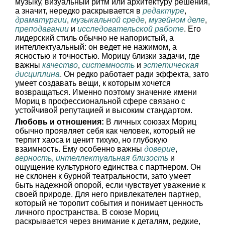
музыку, визуальный ритм или архитектуру решения,
а значит, нередко раскрывается в
редактуре
,
драматургии
,
музыкальной среде
,
музейном деле
,
преподавании
и
исследовательской работе
. Его
лидерский стиль обычно не напористый, а
интеллектуальный: он ведет не нажимом, а
ясностью и точностью. Морицу близки задачи, где
важны
качество
,
системность
и
эстетическая
дисциплина
. Он редко работает ради эффекта, зато
умеет создавать вещи, к которым хочется
возвращаться. Именно поэтому значение имени
Мориц в профессиональной сфере связано с
устойчивой репутацией и высоким стандартом.
Любовь и отношения:
В личных союзах Мориц
обычно проявляет себя как человек, который не
терпит хаоса и ценит тихую, но глубокую
взаимность. Ему особенно важны
доверие
,
верность
,
интеллектуальная близость
и
ощущение культурного единства с партнером. Он
не склонен к бурной театральности, зато умеет
быть надежной опорой, если чувствует уважение к
своей природе. Для него привлекателен партнер,
который не торопит события и понимает ценность
личного пространства. В союзе Мориц
раскрывается через внимание к деталям, редкие,