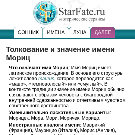
СОННИК
ИМЕНА
ЛУНА
ДАЛЕЕ
Толкование и значение имени
Мориц
Что означает имя Мориц:
Имя Мориц имеет
латинское происхождение. В основе его структуры
лежит слово
maurus
, которое переводится как
«мавр», «темноволосый» или «смуглый». В
контексте традиции значение имени Мориц обычно
связывают с образом человека с благородной
внутренней сдержанностью и отчетливым чувством
собственного достоинства.
Уменьшительно-ласкательные варианты:
Морицек, Мора, Мори, Моричек, Морицо.
Иностранные аналоги имени:
Маврикий
(Франция), Маурицио (Италия), Морис (Англия),