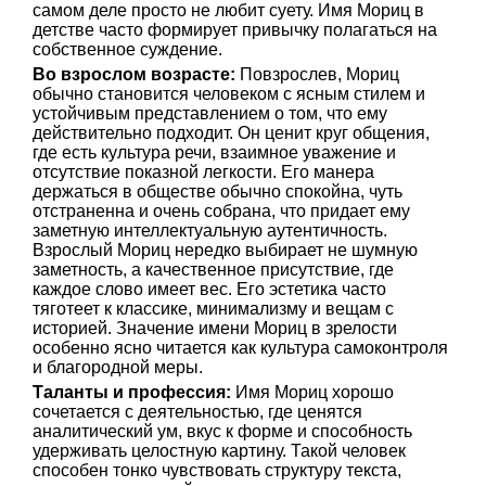
самом деле просто не любит суету. Имя Мориц в
детстве часто формирует привычку полагаться на
собственное суждение.
Во взрослом возрасте:
Повзрослев, Мориц
обычно становится человеком с ясным стилем и
устойчивым представлением о том, что ему
действительно подходит. Он ценит круг общения,
где есть культура речи, взаимное уважение и
отсутствие показной легкости. Его манера
держаться в обществе обычно спокойна, чуть
отстраненна и очень собрана, что придает ему
заметную интеллектуальную аутентичность.
Взрослый Мориц нередко выбирает не шумную
заметность, а качественное присутствие, где
каждое слово имеет вес. Его эстетика часто
тяготеет к классике, минимализму и вещам с
историей. Значение имени Мориц в зрелости
особенно ясно читается как культура самоконтроля
и благородной меры.
Таланты и профессия:
Имя Мориц хорошо
сочетается с деятельностью, где ценятся
аналитический ум, вкус к форме и способность
удерживать целостную картину. Такой человек
способен тонко чувствовать структуру текста,