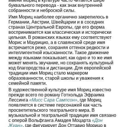
имени Мориц в культуре часто читается шире
буквального перевода - как знак внутренней
собранности и неброской силы.
Имя Мориц наиболее органично закрепилось в
Германии, Австрии, Швейцарии и в соседних
странах Центральной Европы, где его форма
воспринимается как классическая и исторически
цельная. В романских языках ему соответствуют
Морис и Маурицио, а в славянской среде имя
встречается реже, сохраняя оттенок редкости и
интеллигентной изысканности. Такое движение
между языками показывает, как одно и то же имя
может менять звучание, но сохранять культурный
код благородства и дистанции. Для европейской
традиции имя Мориц стало маркером
образованности, старой школы и уважения к
семейной памяти.
В художественной культуре имя Мориц известно
прежде всего по роману Готхольда Эфраима
Лессинга
«Мисс Сара Сампсон»
, где Мориц
появляется в системе персонажей как часть
просветительского театрального мира. В
музыкальной и театральной традиции имя связано
с оперой Вольфганга Амадея Моцарта
«Дон
Жуан»
, где фигурирует Дон Оттавио Морицо в