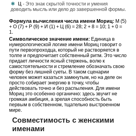
Ц
- Это знак скрытой точности и умения
доводить мысль или дело до завершенной формы.
Формула вычисления числа имени Мориц:
М (5)
+ О (7) + Р (9) + И (1) + Ц (6) = 28; 2 + 8 = 10; 1 + 0 =
1.
Символическое значение имени:
Единица в
нумерологической логике имени Мориц говорит о
пути первопроходца, который не растворяется в
толпе и предпочитает собственный ритм. Это число
придает личности ясный стержень, волю к
самостоятельности и стремление обозначать свою
форму без лишней суеты. В таком сценарии
человек может казаться замкнутым, но на деле он
просто собирает энергию в точку, чтобы
действовать точно и без распыления. Для имени
Мориц это особенно органично: здесь звучит не
громкая амбиция, а зрелая способность быть
первым в собственном, тщательно выстроенном
мире.
Совместимость с женскими
именами