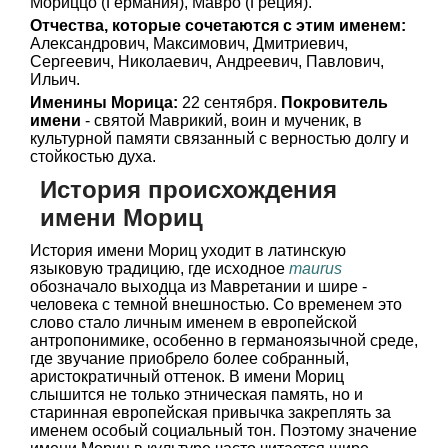
Мориццо (Германия), Мавро (Греция).
Отчества, которые сочетаются с этим именем:
Александрович, Максимович, Дмитриевич,
Сергеевич, Николаевич, Андреевич, Павлович,
Ильич.
Именины Морицa:
22 сентября.
Покровитель
имени
- святой Маврикий, воин и мученик, в
культурной памяти связанный с верностью долгу и
стойкостью духа.
История происхождения
имени Мориц
История имени Мориц уходит в латинскую
языковую традицию, где исходное
maurus
обозначало выходца из Мавретании и шире -
человека с темной внешностью. Со временем это
слово стало личным именем в европейской
антропонимике, особенно в германоязычной среде,
где звучание приобрело более собранный,
аристократичный оттенок. В имени Мориц
слышится не только этническая память, но и
старинная европейская привычка закреплять за
именем особый социальный тон. Поэтому значение