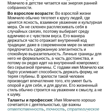
Момчило в детстве читается как энергия ранней
собранности.
Во взрослом возрасте:
Во взрослой жизни
Момчило обычно тяготеет к кругу людей, где
ценятся ясность, взаимное уважение и культурная
мера. Он не склонен расплескивать себя в
случайных связях, поэтому выбирает среду
вдумчиво и с чувством вкуса. Его манера
держаться часто отражает внутренний код
традиции: даже в современном мире он может
предпочитать сдержанную элегантность и
спокойную выразительность. Личные границы для
него не формальность, а часть достоинства, и
потому он редко идет на внутренний компромисс
без серьезной причины. С годами имя Момчило как
будто усиливает способность держать форму, не
теряя глубины. В зрелости такой человек
производит впечатление того, кто умеет быть
опорой и для себя, и для других. Его жизненный
стиль обычно строится на уважении к смыслу, а не
к шуму.
Таланты и профессия:
Имя Момчило хорошо
сочетается с деятельностью, где важны
ответственность
,
точность
,
стратегическое