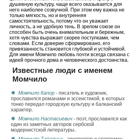
душевную культуру, чаще всего оказывается для
него наиболее созвучной. При этом ему важна не
только мягкость, но и внутренняя
самостоятельность, потому что он уважает
личность, а не удобную тень. В зрелом союзе он
способен быть очень внимательным и бережным,
хотя чувства выражает скорее поступками, чем
словами. Если доверие сформировано, его
привязанность становится глубокой и устойчивой.
Для имени Момчило любовь почти всегда связана с
идеей прочного дома и человеческого достоинства.
Известные люди с именем
Момчило
Момчило Капор
- писатель и художник,
прославился романами и эссеистикой, в которых
тонко передал городскую культуру и балканский
характер.
Момчило Настасиевич
- поэт, прославился как
один из заметных авторов сербской
модернистской литературы.
Момчило Тапавица
- архитектор и спортсмен,