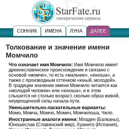
СОННИК
ИМЕНА
ЛУНА
ДАЛЕЕ
Толкование и значение имени
Момчило
Что означает имя Момчило:
Имя Момчило имеет
древнеславянское происхождение и связано с
основой «момче», то есть «мальчик», «юноша», а
также с производным оттенком «юный, молодой».
В традиции значение имени Момчило читается как
«молодой человек» или «юноша», и в этом
слышится не столько возраст, сколько образ живой,
неукрощенной силы начала пути.
Уменьшительно-ласкательные варианты:
Момо, Момча, Момчо, Момич, Момчилоша, Чило.
Иностранные аналоги имени:
Младен (Балканы),
Юношеслав (Славянский мир), Хуанито (Испания),