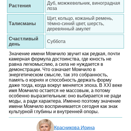
Дуб, можжевельник, виноградная
Растения
лоза
Щит, кольцо, кожаный ремень,
Талисманы
тёмно-синий цвет, шерсть,
деревянный амулет
Счастливый
Суббота
день
Значение имени Момчило звучит как редкая, почти
камерная формула достоинства, где юность не
равна легкомыслию, а сила не нуждается в
демонстрации. Что означает Момчило в
энергетическом смысле, так это собранность,
память о корнях и способность держать форму
даже тогда, когда вокруг меняется эпоха. В XXI веке
имя Момчило остается не массовым, а потому
особенно выразительным: оно выбирается не ради
моды, а ради характера. Именно поэтому значение
имени Момчило воспринимается сегодня как знак
культурной глубины и внутренней опоры.
Красникова Ирина