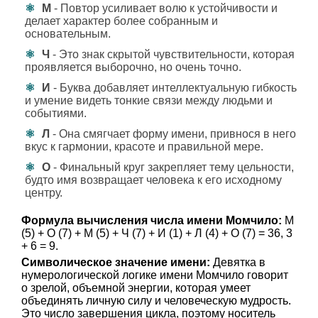
М
- Повтор усиливает волю к устойчивости и
делает характер более собранным и
основательным.
Ч
- Это знак скрытой чувствительности, которая
проявляется выборочно, но очень точно.
И
- Буква добавляет интеллектуальную гибкость
и умение видеть тонкие связи между людьми и
событиями.
Л
- Она смягчает форму имени, привнося в него
вкус к гармонии, красоте и правильной мере.
О
- Финальный круг закрепляет тему цельности,
будто имя возвращает человека к его исходному
центру.
Формула вычисления числа имени Момчило:
М
(5) + О (7) + М (5) + Ч (7) + И (1) + Л (4) + О (7) = 36, 3
+ 6 = 9.
Символическое значение имени:
Девятка в
нумерологической логике имени Момчило говорит
о зрелой, объемной энергии, которая умеет
объединять личную силу и человеческую мудрость.
Это число завершения цикла, поэтому носитель