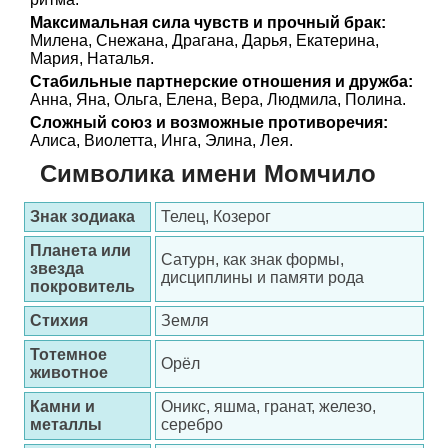
Максимальная сила чувств и прочный брак:
Милена, Снежана, Драгана, Дарья, Екатерина,
Мария, Наталья.
Стабильные партнерские отношения и дружба:
Анна, Яна, Ольга, Елена, Вера, Людмила, Полина.
Сложный союз и возможные противоречия:
Алиса, Виолетта, Инга, Элина, Лея.
Символика имени Момчило
Знак зодиака
Телец, Козерог
Планета или
Сатурн, как знак формы,
звезда
дисциплины и памяти рода
покровитель
Стихия
Земля
Тотемное
Орёл
животное
Камни и
Оникс, яшма, гранат, железо,
металлы
серебро