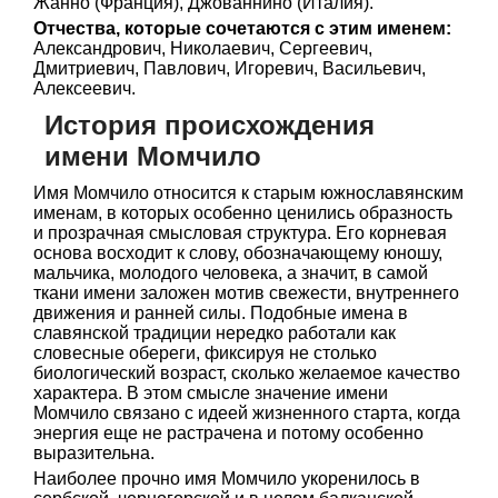
Жанно (Франция), Джованнино (Италия).
Отчества, которые сочетаются с этим именем:
Александрович, Николаевич, Сергеевич,
Дмитриевич, Павлович, Игоревич, Васильевич,
Алексеевич.
История происхождения
имени Момчило
Имя Момчило относится к старым южнославянским
именам, в которых особенно ценились образность
и прозрачная смысловая структура. Его корневая
основа восходит к слову, обозначающему юношу,
мальчика, молодого человека, а значит, в самой
ткани имени заложен мотив свежести, внутреннего
движения и ранней силы. Подобные имена в
славянской традиции нередко работали как
словесные обереги, фиксируя не столько
биологический возраст, сколько желаемое качество
характера. В этом смысле значение имени
Момчило связано с идеей жизненного старта, когда
энергия еще не растрачена и потому особенно
выразительна.
Наиболее прочно имя Момчило укоренилось в