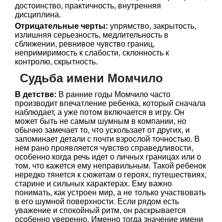
достоинство, практичность, внутренняя
дисциплина.
Отрицательные черты:
упрямство, закрытость,
излишняя серьезность, медлительность в
сближении, ревнивое чувство границ,
непримиримость к слабости, склонность к
контролю, скрытность.
Судьба имени Момчило
В детстве:
В ранние годы Момчило часто
производит впечатление ребенка, который сначала
наблюдает, а уже потом включается в игру. Он
может быть не самым шумным в компании, но
обычно замечает то, что ускользает от других, и
запоминает детали с почти взрослой точностью. В
нем рано проявляется чувство справедливости,
особенно когда речь идет о личных границах или о
том, что кажется ему неправильным. Такой ребенок
нередко тянется к сюжетам о героях, путешествиях,
старине и сильных характерах. Ему важно
понимать, как устроен мир, а не только участвовать
в его шумной поверхности. Если рядом есть
уважение и спокойный ритм, он раскрывается
особенно уверенно. Именно тогда значение имени