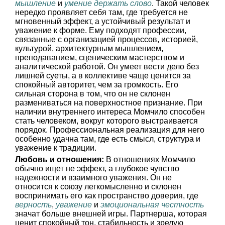
мышление
и
умение держать слово
. Такой человек
нередко проявляет себя там, где требуется не
мгновенный эффект, а устойчивый результат и
уважение к форме. Ему подходят профессии,
связанные с организацией процессов, историей,
культурой, архитектурным мышлением,
преподаванием, сценическим мастерством и
аналитической работой. Он умеет вести дело без
лишней суеты, а в коллективе чаще ценится за
спокойный авторитет, чем за громкость. Его
сильная сторона в том, что он не склонен
размениваться на поверхностное признание. При
наличии внутреннего интереса Момчило способен
стать человеком, вокруг которого выстраивается
порядок. Профессиональная реализация для него
особенно удачна там, где есть смысл, структура и
уважение к традиции.
Любовь и отношения:
В отношениях Момчило
обычно ищет не эффект, а глубокое чувство
надежности и взаимного уважения. Он не
относится к союзу легкомысленно и склонен
воспринимать его как пространство доверия, где
верность
,
уважение
и
эмоциональная честность
значат больше внешней игры. Партнерша, которая
ценит спокойный тон, стабильность и зрелую