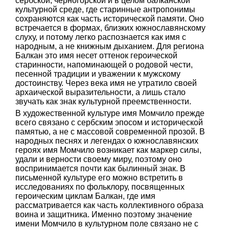
сербской, черногорской и в целом балканской
культурной среде, где старинные антропонимы
сохраняются как часть исторической памяти. Оно
встречается в формах, близких южнославянскому
слуху, и потому легко распознается как имя с
народным, а не книжным дыханием. Для региона
Балкан это имя несет оттенок героической
старинности, напоминающей о родовой чести,
песенной традиции и уважении к мужскому
достоинству. Через века имя не утратило своей
архаической выразительности, а лишь стало
звучать как знак культурной преемственности.
В художественной культуре имя Момчило прежде
всего связано с сербским эпосом и исторической
памятью, а не с массовой современной прозой. В
народных песнях и легендах о южнославянских
героях имя Момчило возникает как маркер силы,
удали и верности своему миру, поэтому оно
воспринимается почти как былинный знак. В
письменной культуре его можно встретить в
исследованиях по фольклору, посвященных
героическим циклам Балкан, где имя
рассматривается как часть коллективного образа
воина и защитника. Именно поэтому значение
имени Момчило в культурном поле связано не с