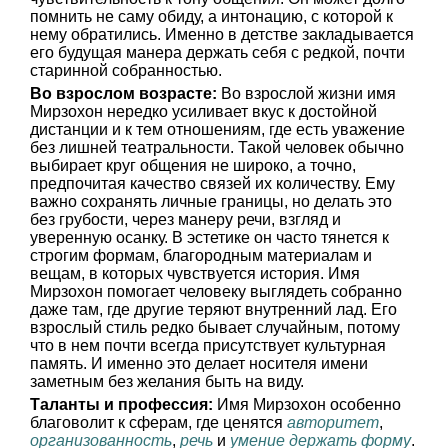
помнить не саму обиду, а интонацию, с которой к
нему обратились. Именно в детстве закладывается
его будущая манера держать себя с редкой, почти
старинной собранностью.
Во взрослом возрасте:
Во взрослой жизни имя
Мирзохон нередко усиливает вкус к достойной
дистанции и к тем отношениям, где есть уважение
без лишней театральности. Такой человек обычно
выбирает круг общения не широко, а точно,
предпочитая качество связей их количеству. Ему
важно сохранять личные границы, но делать это
без грубости, через манеру речи, взгляд и
уверенную осанку. В эстетике он часто тянется к
строгим формам, благородным материалам и
вещам, в которых чувствуется история. Имя
Мирзохон помогает человеку выглядеть собранно
даже там, где другие теряют внутренний лад. Его
взрослый стиль редко бывает случайным, потому
что в нем почти всегда присутствует культурная
память. И именно это делает носителя имени
заметным без желания быть на виду.
Таланты и профессия:
Имя Мирзохон особенно
благоволит к сферам, где ценятся
авторитет
,
организованность
,
речь
и
умение держать форму
.