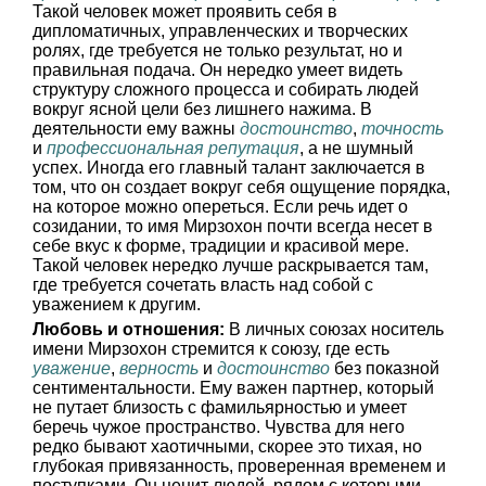
Такой человек может проявить себя в
дипломатичных, управленческих и творческих
ролях, где требуется не только результат, но и
правильная подача. Он нередко умеет видеть
структуру сложного процесса и собирать людей
вокруг ясной цели без лишнего нажима. В
деятельности ему важны
достоинство
,
точность
и
профессиональная репутация
, а не шумный
успех. Иногда его главный талант заключается в
том, что он создает вокруг себя ощущение порядка,
на которое можно опереться. Если речь идет о
созидании, то имя Мирзохон почти всегда несет в
себе вкус к форме, традиции и красивой мере.
Такой человек нередко лучше раскрывается там,
где требуется сочетать власть над собой с
уважением к другим.
Любовь и отношения:
В личных союзах носитель
имени Мирзохон стремится к союзу, где есть
уважение
,
верность
и
достоинство
без показной
сентиментальности. Ему важен партнер, который
не путает близость с фамильярностью и умеет
беречь чужое пространство. Чувства для него
редко бывают хаотичными, скорее это тихая, но
глубокая привязанность, проверенная временем и
поступками. Он ценит людей, рядом с которыми