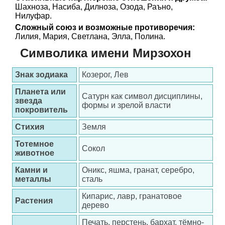
Шахноза, Насиба, Дилноза, Озода, Раъно,
Нилуфар.
Сложный союз и возможные противоречия:
Лилия, Мария, Светлана, Элла, Полина.
Символика имени Мирзохон
Знак зодиака
Козерог, Лев
Планета или
Сатурн как символ дисциплины,
звезда
формы и зрелой власти
покровитель
Стихия
Земля
Тотемное
Сокол
животное
Камни и
Оникс, яшма, гранат, серебро,
металлы
сталь
Кипарис, лавр, гранатовое
Растения
дерево
Печать, перстень, бархат, тёмно-