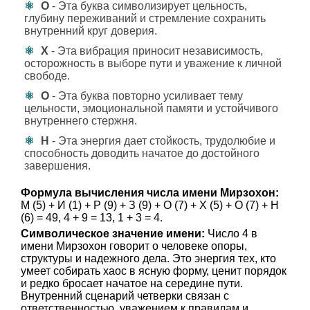
О
- Эта буква символизирует цельность,
глубину переживаний и стремление сохранить
внутренний круг доверия.
Х
- Эта вибрация приносит независимость,
осторожность в выборе пути и уважение к личной
свободе.
О
- Эта буква повторно усиливает тему
цельности, эмоциональной памяти и устойчивого
внутреннего стержня.
Н
- Эта энергия дает стойкость, трудолюбие и
способность доводить начатое до достойного
завершения.
Формула вычисления числа имени Мирзохон:
М (5) + И (1) + Р (9) + З (9) + О (7) + Х (5) + О (7) + Н
(6) = 49, 4 + 9 = 13, 1 + 3 = 4.
Символическое значение имени:
Число 4 в
имени Мирзохон говорит о человеке опоры,
структуры и надежного дела. Это энергия тех, кто
умеет собирать хаос в ясную форму, ценит порядок
и редко бросает начатое на середине пути.
Внутренний сценарий четверки связан с
ответственностью, уважением к правилам и