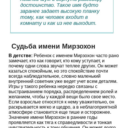
достоинство. Такое имя будто
заранее задает высокую планку
тому, как человек входит в
комнату и как из нее выходит.
Судьба имени Мирзохон
В детстве:
Ребенок с именем Мирзохон часто рано
замечает, кто как говорит, кто кому уступает, и
почему одни слова звучат теплее других. Он может
казаться спокойным, но это спокойствие почти
всегда наблюдательное, словно маленький
внутренний советник уже ведет учет всем деталям.
Игры у такого ребенка нередко связаны с
выстраиванием порядка, распределением ролей и
желанием, чтобы у каждой вещи было свое место.
Если взрослые относятся к нему уважительно, он
раскрывается мягко и щедро, а в неблагоприятной
атмосфере становится еще тише и осторожнее.
Значение имени Мирзохон в ранние годы
проявляется как тяга к справедливости и тонкая
чувствительность к тону общения. Он может долго