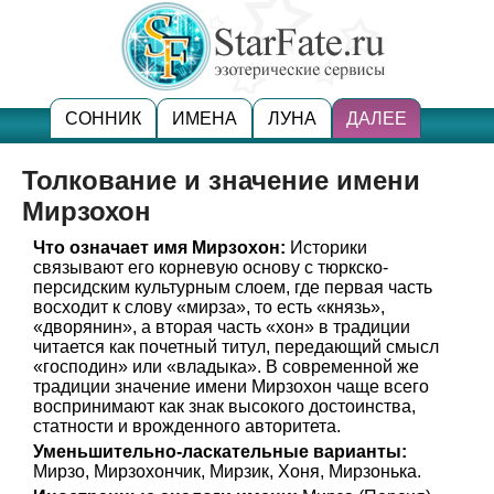
СОННИК
ИМЕНА
ЛУНА
ДАЛЕЕ
Толкование и значение имени
Мирзохон
Что означает имя Мирзохон:
Историки
связывают его корневую основу с тюркско-
персидским культурным слоем, где первая часть
восходит к слову «мирза», то есть «князь»,
«дворянин», а вторая часть «хон» в традиции
читается как почетный титул, передающий смысл
«господин» или «владыка». В современной же
традиции значение имени Мирзохон чаще всего
воспринимают как знак высокого достоинства,
статности и врожденного авторитета.
Уменьшительно-ласкательные варианты:
Мирзо, Мирзохончик, Мирзик, Хоня, Мирзонька.