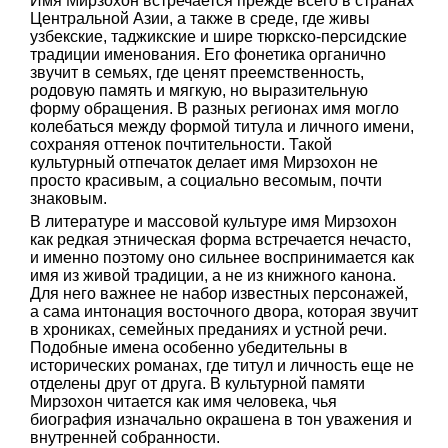
Имя Мирзохон встречается прежде всего в странах
Центральной Азии, а также в среде, где живы
узбекские, таджикские и шире тюркско-персидские
традиции именования. Его фонетика органично
звучит в семьях, где ценят преемственность,
родовую память и мягкую, но выразительную
форму обращения. В разных регионах имя могло
колебаться между формой титула и личного имени,
сохраняя оттенок почтительности. Такой
культурный отпечаток делает имя Мирзохон не
просто красивым, а социально весомым, почти
знаковым.
В литературе и массовой культуре имя Мирзохон
как редкая этническая форма встречается нечасто,
и именно поэтому оно сильнее воспринимается как
имя из живой традиции, а не из книжного канона.
Для него важнее не набор известных персонажей,
а сама интонация восточного двора, которая звучит
в хрониках, семейных преданиях и устной речи.
Подобные имена особенно убедительны в
исторических романах, где титул и личность еще не
отделены друг от друга. В культурной памяти
Мирзохон читается как имя человека, чья
биография изначально окрашена в тон уважения и
внутренней собранности.