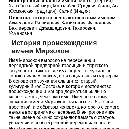
Иностранные аналоги имени:
Мирза (Персия),
Хан (Тюркский мир), Мирза-бек (Средняя Азия), Ага
(Османская традиция), Сахиб (Индия)
Отчества, которые сочетаются с этим именем:
Ахмедович, Рашидович, Камилович, Фаридович,
Бахтиёрович, Джамшедович, Тахирович,
Усманович
История происхождения
имени Мирзохон
Имя Мирзохон выросло на пересечении
персидской придворной традиции и тюркского
титульного этикета, где имя нередко служило не
только личным знаком, но и социальным маркером.
В основе его звучания слышится старый
культурный код Востока, в котором достоинство,
происхождение и манера держаться были не
менее важны, чем само имя. Именно поэтому
значение имени Мирзохон связано не с бытовой
простотой, а с образом человека, которого с самого
начала воспринимают всерьез. В антропонимике
такие имена обычно сохраняют память о статусе,
уважении и особой речевой церемониальности.