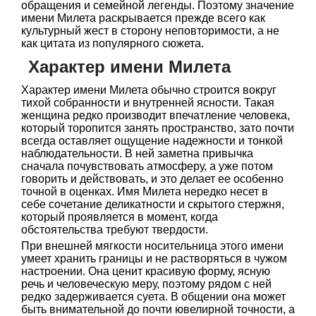
обращения и семейной легенды. Поэтому значение
имени Милета раскрывается прежде всего как
культурный жест в сторону неповторимости, а не
как цитата из популярного сюжета.
Характер имени Милета
Характер имени Милета обычно строится вокруг
тихой собранности и внутренней ясности. Такая
женщина редко производит впечатление человека,
который торопится занять пространство, зато почти
всегда оставляет ощущение надежности и тонкой
наблюдательности. В ней заметна привычка
сначала почувствовать атмосферу, а уже потом
говорить и действовать, и это делает ее особенно
точной в оценках. Имя Милета нередко несет в
себе сочетание деликатности и скрытого стержня,
который проявляется в момент, когда
обстоятельства требуют твердости.
При внешней мягкости носительница этого имени
умеет хранить границы и не растворяться в чужом
настроении. Она ценит красивую форму, ясную
речь и человеческую меру, поэтому рядом с ней
редко задерживается суета. В общении она может
быть внимательной до почти ювелирной точности, а