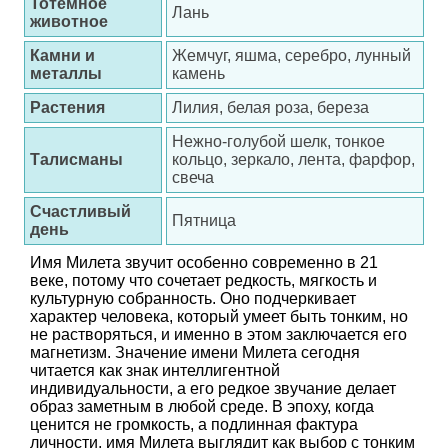
Тотемное
Лань
животное
Камни и
Жемчуг, яшма, серебро, лунный
металлы
камень
Растения
Лилия, белая роза, береза
Нежно-голубой шелк, тонкое
Талисманы
кольцо, зеркало, лента, фарфор,
свеча
Счастливый
Пятница
день
Имя Милета звучит особенно современно в 21
веке, потому что сочетает редкость, мягкость и
культурную собранность. Оно подчеркивает
характер человека, который умеет быть тонким, но
не растворяться, и именно в этом заключается его
магнетизм. Значение имени Милета сегодня
читается как знак интеллигентной
индивидуальности, а его редкое звучание делает
образ заметным в любой среде. В эпоху, когда
ценится не громкость, а подлинная фактура
личности, имя Милета выглядит как выбор с тонким