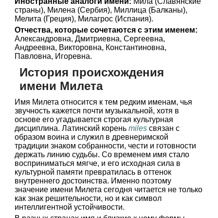
Иностранные аналоги имени:
Мила (Славянские
страны), Милена (Сербия), Миллица (Балканы),
Мелита (Греция), Милагрос (Испания).
Отчества, которые сочетаются с этим именем:
Александровна, Дмитриевна, Сергеевна,
Андреевна, Викторовна, Константиновна,
Павловна, Игоревна.
История происхождения
имени Милета
Имя Милета относится к тем редким именам, чья
звучность кажется почти музыкальной, хотя в
основе его угадывается строгая культурная
дисциплина. Латинский корень
miles
связан с
образом воина и служил в древнеримской
традиции знаком собранности, чести и готовности
держать линию судьбы. Со временем имя стало
восприниматься мягче, и его исходная сила в
культурной памяти превратилась в оттенок
внутреннего достоинства. Именно поэтому
значение имени Милета сегодня читается не только
как знак решительности, но и как символ
интеллигентной устойчивости.