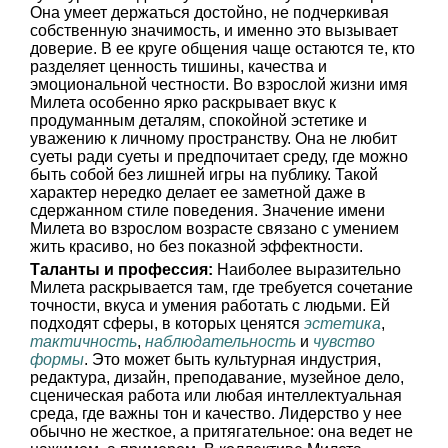
Она умеет держаться достойно, не подчеркивая
собственную значимость, и именно это вызывает
доверие. В ее круге общения чаще остаются те, кто
разделяет ценность тишины, качества и
эмоциональной честности. Во взрослой жизни имя
Милета особенно ярко раскрывает вкус к
продуманным деталям, спокойной эстетике и
уважению к личному пространству. Она не любит
суеты ради суеты и предпочитает среду, где можно
быть собой без лишней игры на публику. Такой
характер нередко делает ее заметной даже в
сдержанном стиле поведения. Значение имени
Милета во взрослом возрасте связано с умением
жить красиво, но без показной эффектности.
Таланты и профессия:
Наиболее выразительно
Милета раскрывается там, где требуется сочетание
точности, вкуса и умения работать с людьми. Ей
подходят сферы, в которых ценятся
эстетика
,
тактичность
,
наблюдательность
и
чувство
формы
. Это может быть культурная индустрия,
редактура, дизайн, преподавание, музейное дело,
сценическая работа или любая интеллектуальная
среда, где важны тон и качество. Лидерство у нее
обычно не жесткое, а притягательное: она ведет не