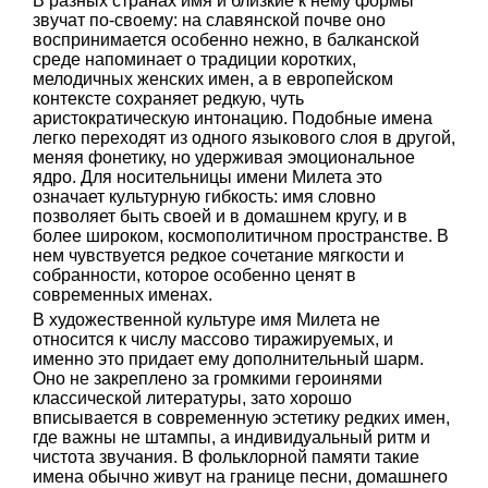
В разных странах имя и близкие к нему формы
звучат по-своему: на славянской почве оно
воспринимается особенно нежно, в балканской
среде напоминает о традиции коротких,
мелодичных женских имен, а в европейском
контексте сохраняет редкую, чуть
аристократическую интонацию. Подобные имена
легко переходят из одного языкового слоя в другой,
меняя фонетику, но удерживая эмоциональное
ядро. Для носительницы имени Милета это
означает культурную гибкость: имя словно
позволяет быть своей и в домашнем кругу, и в
более широком, космополитичном пространстве. В
нем чувствуется редкое сочетание мягкости и
собранности, которое особенно ценят в
современных именах.
В художественной культуре имя Милета не
относится к числу массово тиражируемых, и
именно это придает ему дополнительный шарм.
Оно не закреплено за громкими героинями
классической литературы, зато хорошо
вписывается в современную эстетику редких имен,
где важны не штампы, а индивидуальный ритм и
чистота звучания. В фольклорной памяти такие
имена обычно живут на границе песни, домашнего