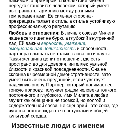
нажимом, а примером. В коллективе Милета
нередко становится человеком, который умеет
выстраивать гармонию между разными
темпераментами. Ее сильная сторона -
превращать талант в стиль, а стиль в устойчивую
профессиональную репутацию.
Любовь и отношения:
В личных союзах Милета
чаще всего ищет не бурю, а глубокий внутренний
лад. Ей важны
верность
,
уважение
,
эмоциональная деликатность
и способность
партнера слышать не только слова, но и паузы.
Такая женщина ценит отношения, где есть
пространство для доверия, интеллектуальной
близости и красивой повседневности. Она не
склонна к чрезмерной демонстративности, зато
умеет быть очень преданной, если чувствует
надежную опору. Партнер, который понимает ее
тонкую природу, получает рядом человека тонкого,
постоянного и глубокого. Имя Милета в любви
звучит как обещание не громкой, но долгой и
содержательной связи. Ее сценарий - это союз, где
чувства подтверждаются поступками и общей
культурой сердца.
Известные люди с именем