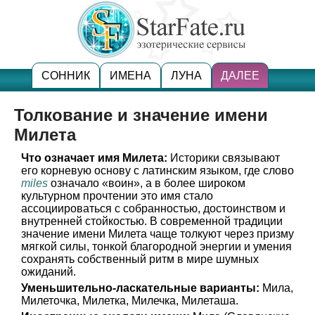
СОННИК
ИМЕНА
ЛУНА
ДАЛЕЕ
Толкование и значение имени
Милета
Что означает имя Милета:
Историки связывают
его корневую основу с латинским языком, где слово
miles
означало «воин», а в более широком
культурном прочтении это имя стало
ассоциироваться с собранностью, достоинством и
внутренней стойкостью. В современной традиции
значение имени Милета чаще толкуют через призму
мягкой силы, тонкой благородной энергии и умения
сохранять собственный ритм в мире шумных
ожиданий.
Уменьшительно-ласкательные варианты:
Мила,
Милеточка, Милетка, Милечка, Милеташа.