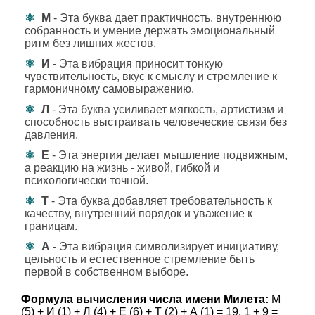
М
- Эта буква дает практичность, внутреннюю
собранность и умение держать эмоциональный
ритм без лишних жестов.
И
- Эта вибрация приносит тонкую
чувствительность, вкус к смыслу и стремление к
гармоничному самовыражению.
Л
- Эта буква усиливает мягкость, артистизм и
способность выстраивать человеческие связи без
давления.
Е
- Эта энергия делает мышление подвижным,
а реакцию на жизнь - живой, гибкой и
психологически точной.
Т
- Эта буква добавляет требовательность к
качеству, внутренний порядок и уважение к
границам.
А
- Эта вибрация символизирует инициативу,
цельность и естественное стремление быть
первой в собственном выборе.
Формула вычисления числа имени Милета:
М
(5) + И (1) + Л (4) + Е (6) + Т (2) + А (1) = 19, 1 + 9 =