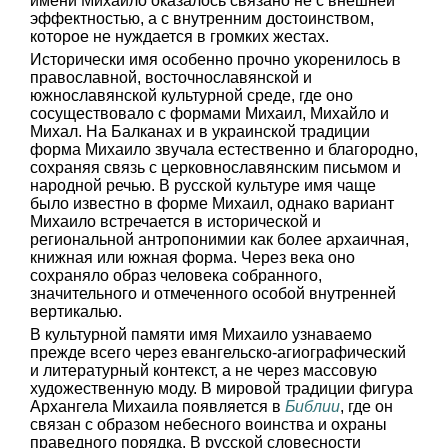
имени Михаило оказалось связано не с внешней
эффектностью, а с внутренним достоинством,
которое не нуждается в громких жестах.
Исторически имя особенно прочно укоренилось в
православной, восточнославянской и
южнославянской культурной среде, где оно
сосуществовало с формами Михаил, Михайло и
Михал. На Балканах и в украинской традиции
форма Михаило звучала естественно и благородно,
сохраняя связь с церковнославянским письмом и
народной речью. В русской культуре имя чаще
было известно в форме Михаил, однако вариант
Михаило встречается в исторической и
региональной антропонимии как более архаичная,
книжная или южная форма. Через века оно
сохраняло образ человека собранного,
значительного и отмеченного особой внутренней
вертикалью.
В культурной памяти имя Михаило узнаваемо
прежде всего через евангельско-агиографический
и литературный контекст, а не через массовую
художественную моду. В мировой традиции фигура
Архангела Михаила появляется в
Библии
, где он
связан с образом небесного воинства и охраны
праведного порядка. В русской словесности