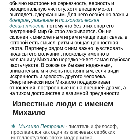
обычно настроен на серьезность, верность и
эмоциональную чистоту, хотя внешне может
выглядеть сдержанным. Для него особенно важны
доверие
,
уважение
и
психологическая
деликатность
, потому что без этих опор его
внутренний мир быстро закрывается. Он не
склонен к мимолетным играм и чаще ищет связь, в
которой есть смысл, ритм и общая ценностная
карта. Партнеру рядом с ним важно чувствовать
нюансы его молчания, поскольку именно в
молчании у Михаило нередко живет самая глубокая
часть чувств. В союзе он бывает надежным,
внимательным и очень постоянным, если видит
искренность и зрелость другого человека.
Энергетически имя Михаило поддерживает
отношения, построенные не на внешней драме, а
на тихом достоинстве и взаимной преданности.
Известные люди с именем
Михаило
Михаило Петрович
- писатель и философ,
прославился как один из ключевых сербских
интеллектуалов эпохи модернизма.