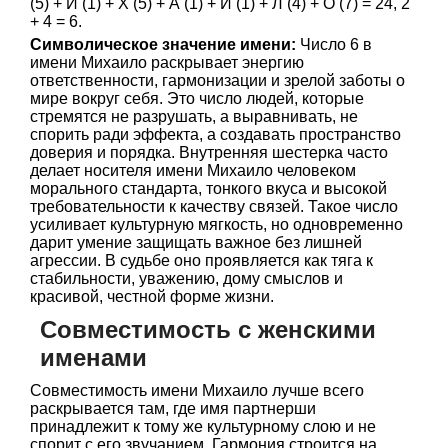
(5) + И (1) + Х (5) + А (1) + И (1) + Л (4) + О (7) = 24, 2
+ 4 = 6.
Символическое значение имени:
Число 6 в
имени Михаило раскрывает энергию
ответственности, гармонизации и зрелой заботы о
мире вокруг себя. Это число людей, которые
стремятся не разрушать, а выравнивать, не
спорить ради эффекта, а создавать пространство
доверия и порядка. Внутренняя шестерка часто
делает носителя имени Михаило человеком
морального стандарта, тонкого вкуса и высокой
требовательности к качеству связей. Такое число
усиливает культурную мягкость, но одновременно
дарит умение защищать важное без лишней
агрессии. В судьбе оно проявляется как тяга к
стабильности, уважению, дому смыслов и
красивой, честной форме жизни.
Совместимость с женскими
именами
Совместимость имени Михаило лучше всего
раскрывается там, где имя партнерши
принадлежит к тому же культурному слою и не
спорит с его звучанием. Гармония строится на