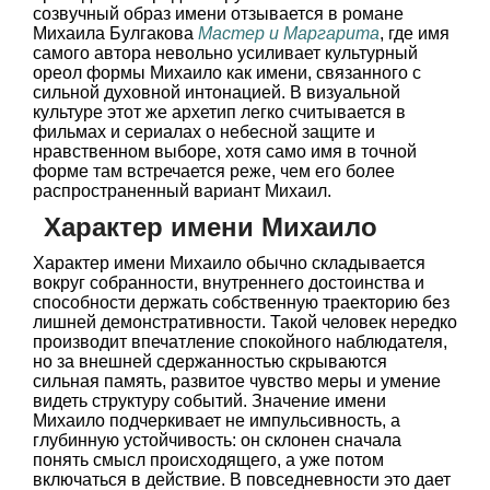
созвучный образ имени отзывается в романе
Михаила Булгакова
Мастер и Маргарита
, где имя
самого автора невольно усиливает культурный
ореол формы Михаило как имени, связанного с
сильной духовной интонацией. В визуальной
культуре этот же архетип легко считывается в
фильмах и сериалах о небесной защите и
нравственном выборе, хотя само имя в точной
форме там встречается реже, чем его более
распространенный вариант Михаил.
Характер имени Михаило
Характер имени Михаило обычно складывается
вокруг собранности, внутреннего достоинства и
способности держать собственную траекторию без
лишней демонстративности. Такой человек нередко
производит впечатление спокойного наблюдателя,
но за внешней сдержанностью скрываются
сильная память, развитое чувство меры и умение
видеть структуру событий. Значение имени
Михаило подчеркивает не импульсивность, а
глубинную устойчивость: он склонен сначала
понять смысл происходящего, а уже потом
включаться в действие. В повседневности это дает