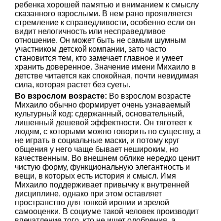
ребенка хорошей памятью и вниманием к смыслу
сказанного взрослыми. В нем рано проявляется
стремление к справедливости, особенно если он
видит нелогичность или несправедливое
отношение. Он может быть не самым шумным
участником детской компании, зато часто
становится тем, кто замечает главное и умеет
хранить доверенное. Значение имени Михаило в
детстве читается как спокойная, почти невидимая
сила, которая растет без суеты.
Во взрослом возрасте:
Во взрослом возрасте
Михаило обычно формирует очень узнаваемый
культурный код: сдержанный, основательный,
лишенный дешевой эффектности. Он тяготеет к
людям, с которыми можно говорить по существу, а
не играть в социальные маски, и потому круг
общения у него чаще бывает нешироким, но
качественным. Во внешнем облике нередко ценит
чистую форму, функциональную элегантность и
вещи, в которых есть история и смысл. Имя
Михаило поддерживает привычку к внутренней
дисциплине, однако при этом оставляет
пространство для тонкой иронии и зрелой
самооценки. В социуме такой человек производит
впечатление того, кто не ищет одобрения, а