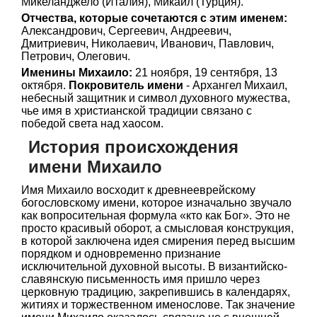
Микеланджело (Италия), Микаил (Турция).
Отчества, которые сочетаются с этим именем:
Александрович, Сергеевич, Андреевич,
Дмитриевич, Николаевич, Иванович, Павлович,
Петрович, Олегович.
Именины Михаило:
21 ноября, 19 сентября, 13
октября.
Покровитель имени
- Архангел Михаил,
небесный защитник и символ духовного мужества,
чье имя в христианской традиции связано с
победой света над хаосом.
История происхождения
имени Михаило
Имя Михаило восходит к древнееврейскому
богословскому имени, которое изначально звучало
как вопросительная формула «кто как Бог». Это не
просто красивый оборот, а смысловая конструкция,
в которой заключена идея смирения перед высшим
порядком и одновременно признание
исключительной духовной высоты. В византийско-
славянскую письменность имя пришло через
церковную традицию, закрепившись в календарях,
житиях и торжественном именослове. Так значение