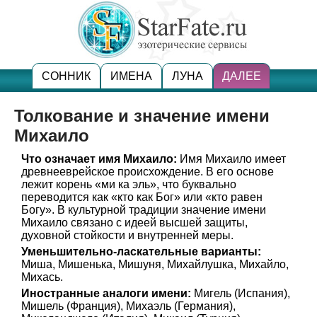
СОННИК
ИМЕНА
ЛУНА
ДАЛЕЕ
Толкование и значение имени
Михаило
Что означает имя Михаило:
Имя Михаило имеет
древнееврейское происхождение. В его основе
лежит корень «ми ка эль», что буквально
переводится как «кто как Бог» или «кто равен
Богу». В культурной традиции значение имени
Михаило связано с идеей высшей защиты,
духовной стойкости и внутренней меры.
Уменьшительно-ласкательные варианты:
Миша, Мишенька, Мишуня, Михайлушка, Михайло,
Михась.
Иностранные аналоги имени:
Мигель (Испания),
Мишель (Франция), Михаэль (Германия),