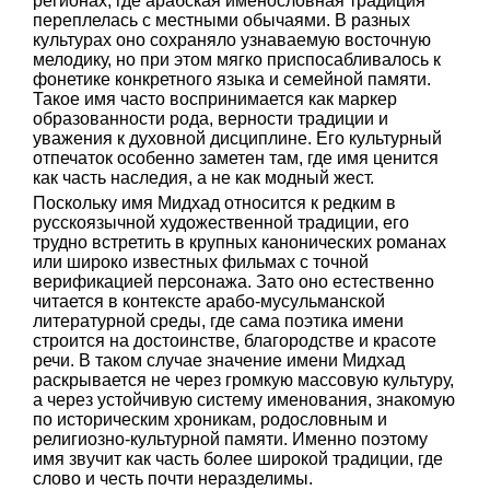
регионах, где арабская именословная традиция
переплелась с местными обычаями. В разных
культурах оно сохраняло узнаваемую восточную
мелодику, но при этом мягко приспосабливалось к
фонетике конкретного языка и семейной памяти.
Такое имя часто воспринимается как маркер
образованности рода, верности традиции и
уважения к духовной дисциплине. Его культурный
отпечаток особенно заметен там, где имя ценится
как часть наследия, а не как модный жест.
Поскольку имя Мидхад относится к редким в
русскоязычной художественной традиции, его
трудно встретить в крупных канонических романах
или широко известных фильмах с точной
верификацией персонажа. Зато оно естественно
читается в контексте арабо-мусульманской
литературной среды, где сама поэтика имени
строится на достоинстве, благородстве и красоте
речи. В таком случае значение имени Мидхад
раскрывается не через громкую массовую культуру,
а через устойчивую систему именования, знакомую
по историческим хроникам, родословным и
религиозно-культурной памяти. Именно поэтому
имя звучит как часть более широкой традиции, где
слово и честь почти неразделимы.