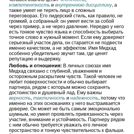
компетентность
и
внутреннюю дисциплину
, а
также умеет не терять лицо в сложных
переговорах. Его лидерский стиль, как правило, не
громкий, а собранный: он умеет вести за собой
через пример, а не через давление. Нередко у него
есть тонкое чувство языка и способность выбирать
точное слово в нужный момент. Если ему доверяют
серьезный участок дела, он старается не подвести
именно качеством, а не эффектом. Имя Мидхад
особенно убедительно звучит там, где ценят
репутацию и выдержку.
Любовь и отношения:
В личных союзах имя
Мидхад связано с глубиной, уважением и
осторожным раскрытием чувств. Такой человек не
любит поверхностности и обычно выбирает
партнера, рядом с которым можно сохранять
достоинство и душевный лад. Ему важны
верность
,
тактичность
и
надежность
, потому что
именно на этих основаниях у него выстраивается
доверие. Он может не быть самым эмоционально
шумным, но умеет проявлять привязанность через
участие, внимание и устойчивость. Партнеру рядом
с ним обычно требуется уважать его личное
пространство и тонкую чувствительность к фальши.