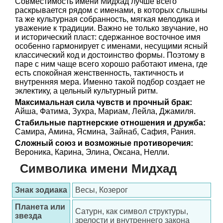
Совместимость имени Мидхад лучше всего
раскрывается рядом с именами, в которых слышны
та же культурная собранность, мягкая мелодика и
уважение к традиции. Важно не только звучание, но
и исторический пласт: сдержанное восточное имя
особенно гармонирует с именами, несущими ясный
классический код и достоинство формы. Поэтому в
паре с ним чаще всего хорошо работают имена, где
есть спокойная женственность, тактичность и
внутренняя мера. Именно такой подбор создает не
эклектику, а цельный культурный ритм.
Максимальная сила чувств и прочный брак:
Айша, Фатима, Зухра, Мариам, Лейла, Джамиля.
Стабильные партнерские отношения и дружба:
Самира, Амина, Ясмина, Зайнаб, Сафия, Рания.
Сложный союз и возможные противоречия:
Вероника, Карина, Элина, Оксана, Нелли.
Символика имени Мидхад
Знак зодиака
Весы, Козерог
Планета или
Сатурн, как символ структуры,
звезда
зрелости и внутреннего закона