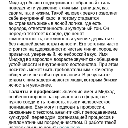
Мидхад обычно подчеркивает собранный стиль
поведения и уважение к личным границам, как
своим, так и чужим. Такой человек редко позволяет
себе внутренний хаос, а потому старается
выстраивать жизнь в ясной логике, где есть
порядок, ответственность и культурный тон. Он
нередко тяготеет к среде, где ценят
компетентность, вежливость и умение держаться
без лишней демонстративности. Его эстетика часто
строится на сдержанности: чистые линии, хорошие
привычки, уверенный, но неброский вкус. Имя
Мидхад во взрослом возрасте звучит как обещание
устойчивости и внутреннего достоинства. При этом
носитель может быть требовательным к качеству
общения и не любит пустословия. В результате
рядом с ним задерживаются люди, которым близки
ясность и уважение.
Таланты и профессия:
Значение имени Мидхад
особенно хорошо раскрывается в сферах, где
нужно соединять точность, язык и человеческое
понимание. Ему могут подходить профессии,
связанные с текстом, аналитикой, преподаванием,
культурой, переводом, организацией процессов и
дипломатичным посредничеством. В работе такой
человек обычно ценит
честность
,