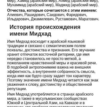
мир), Хамид (арабский мир), Ахмед (арабский мир),
Мухаммад (арабский мир), Маджид (арабский мир).
Отчества, которые сочетаются с этим именем:
Алиевич, Рашидович, Саидович, Фаридович,
Ильдарович, Джамилевич, Рустамович, Маратович.
История происхождения
имени Мидхад
Имя Мидхад восходит к арабской языковой
традиции и связано с семантическим полем
похвалы, достоинства и признания. Его звучание
хранит отпечаток восточной риторики, где имя
нередко становилось не просто меткой, а
пожеланием нравственной меры и красивой речи.
В подобной антропонимике важна не внешняя
эффектность, а внутренняя собранность смысла,
когда имя как будто сразу задает тон характеру.
Поэтому значение имени Мидхад читается как знак
уважения к слову, достоинству и общественной
репутации.
Имя Мидхад употребляется в странах арабского
мира, а также в мусульманских сообществах
Южной и Центральной Азии, на Кавказе и в