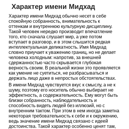
Характер имени Мидхад
Характер имени Мидхад обычно несет в себе
спокойную собранность, внимательность к
оттенкам и внутреннюю культурную дисциплину.
Такой человек нередко производит впечатление
того, кто сначала слушает мир, а уже потом
вступает в разговор, и в этом слышится редкая
интеллектуальная деликатность. Имя Мидхад
словно приучает к уважению границ, но не делает
человека холодным: напротив, за внешней
сдержанностью часто скрывается глубокая
верность своим. В реальной жизни это проявляется
как умение не суетиться, не разбрасываться и
держать лицо даже в непростых обстоятельствах.
В имени Мидхад чувствуется вкус к смыслу, а не к
шуму, поэтому его носитель обычно выбирает не
эффектность, а содержательность. Ему могут быть
близки собранность, наблюдательность и
способность видеть людей без иллюзий, но с
внутренним тактом. При этом в нем иногда заметна
некоторая требовательность к себе и к окружению,
ведь значение имени Мидхад связано с идеей
достоинства. Такой характер особенно ценят там,