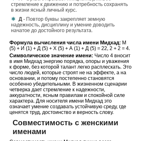
стремление к движению и потребность сохранять
в жизни ясный личный курс.
Д
- Повтор буквы закрепляет земную
надежность, дисциплину и умение доводить
начатое до достойного результата.
Формула вычисления числа имени Мидхад:
М
(5) + И (1) + Д (5) + Х (5) + А (1) + Д (5) = 22, 2 + 2 = 4.
Символическое значение имени:
Число 4 вносит
в имя Мидхад энергию порядка, опоры и уважения
к форме, без которой талант легко расплескать. Это
число людей, которые строят не на эффекте, а на
основании, и потому постепенно становятся
особенно убедительными. В жизненном сценарии
четверка дает стремление к надежности,
аккуратности, ясным правилам и спокойной силе
характера. Для носителя имени Мидхад это
означает умение создавать устойчивую среду, где
ценятся труд, достоинство и верность слову.
Совместимость с женскими
именами