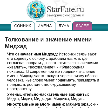
СОННИК
ИМЕНА
ЛУНА
ДАЛЕЕ
Толкование и значение имени
Мидхад
Что означает имя Мидхад:
Историки связывают
его корневую основу с арабским языком, где
согласная опора м-д-х соотносится со значениями
«хвалить», «восхваление» и «благородная
похвала». В современной же традиции значение
имени Мидхад часто толкуют через призму образа
человека, чье слово умеет поднимать, примирять и
придавать достоинство окружающему
пространству.
Уменьшительно-ласкательные варианты:
Мидха, Мидик, Мидхадик, Мидочка, Мидуша.
Иностранные аналоги имени:
Махмуд (арабский