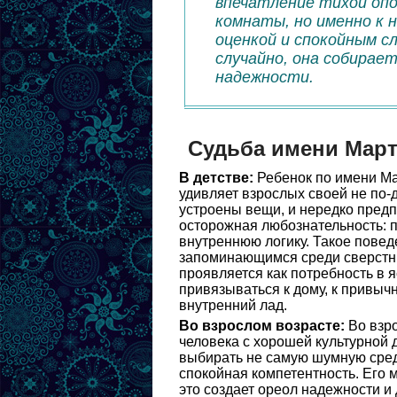
впечатление тихой опо
комнаты, но именно к 
оценкой и спокойным с
случайно, она собирает
надежности.
Судьба имени Мар
В детстве:
Ребенок по имени Ма
удивляет взрослых своей не по-
устроены вещи, и нередко предп
осторожная любознательность: п
внутреннюю логику. Такое повед
запоминающимся среди сверстни
проявляется как потребность в я
привязываться к дому, к привыч
внутренний лад.
Во взрослом возрасте:
Во взр
человека с хорошей культурной 
выбирать не самую шумную среду
спокойная компетентность. Его 
это создает ореол надежности и