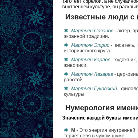
тяготеет к зрелой, а не случайно
внутренней культуре, он раскры
Известные люди с
Мартьян Сазонов
- актер, 
экранной традиции.
Мартьян Этрис
- писатель,
исторического круга.
Мартьян Карпов
- художник,
живописи.
Мартьян Лазарев
- церковн
работой.
Мартьян Гуковский
- филоло
культуры.
Нумерология имен
Значение каждой буквы имени
М
- Это энергия внутренней 
теряет себя в чужом шуме.