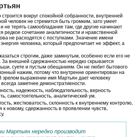
ртьян
строится вокруг спокойной собранности, внутренней
кой человек не стремится быть громким, зато умеет
 и не терять самообладание там, где другие начинают
тся редкое сочетание аналитичности и нравственной
ова не расходятся с поступками. Значение имени
 энергия человека, который предпочитает не эффект, а
казаться строгим, даже замкнутым, особенно если его не
. За внешней сдержанностью нередко скрывается
льши, суете и пустым обещаниям. Он не любит бытового
ионный нажим, потому что внутренне ориентирован на
 В зрелом выражении имя Мартьян дает человеку
о всегда заметнее демонстративности.
ность, надежность, наблюдательность, верность
ть, самостоятельность, аналитический ум.
ость, жестковатость, склонность к внутреннему контролю,
 к новому, сдержанность в проявлении чувств,
у.
ени Мартьян нередко производит