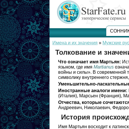
СОННИ
Имена и их значения
»
Мужские ру
Толкование и значе
Что означает имя Мартьян:
Ист
языком, где имя
Martianus
означа
войны и силы». В современной 
символику внутреннего стержня,
Уменьшительно-ласкательные
Иностранные аналоги имени:
(Италия), Марсьен (Франция), Ма
Отчества, которые сочетаются
Андреевич, Николаевич, Федоро
История происхож
Имя Мартьян восходит к латинс