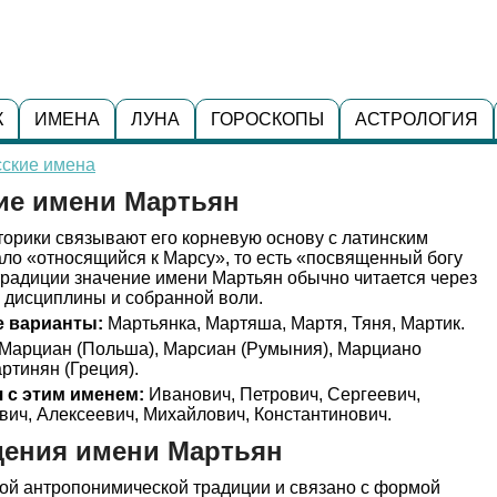
К
ИМЕНА
ЛУНА
ГОРОСКОПЫ
АСТРОЛОГИЯ
сские имена
ние имени Мартьян
орики связывают его корневую основу с латинским
ло «относящийся к Марсу», то есть «посвященный богу
традиции значение имени Мартьян обычно читается через
 дисциплины и собранной воли.
 варианты:
Мартьянка, Мартяша, Мартя, Тяня, Мартик.
Марциан (Польша), Марсиан (Румыния), Марциано
ртинян (Греция).
 с этим именем:
Иванович, Петрович, Сергеевич,
вич, Алексеевич, Михайлович, Константинович.
дения имени Мартьян
кой антропонимической традиции и связано с формой