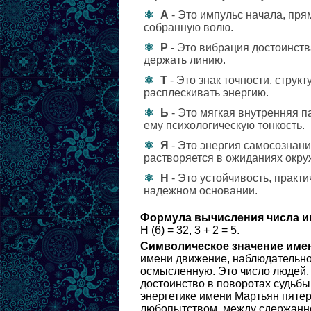
А
- Это импульс начала, пря
собранную волю.
Р
- Это вибрация достоинств
держать линию.
Т
- Это знак точности, струк
расплескивать энергию.
Ь
- Это мягкая внутренняя 
ему психологическую тонкость.
Я
- Это энергия самосознани
растворяется в ожиданиях окр
Н
- Это устойчивость, практ
надежном основании.
Формула вычисления числа и
Н (6) = 32, 3 + 2 = 5.
Символическое значение име
имени движение, наблюдательнос
осмысленную. Это число людей, 
достоинство в поворотах судьбы
энергетике имени Мартьян пятер
любопытством, между сдержанно