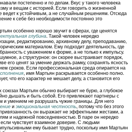
знавали постепенно и по делам. Вкус у такого человека
низму и вещам с историей. Если говорить о жизненной
е ведет к устойчивым, а не случайным решениям. Отсюда
жение к себе без необходимости постоянно это
тьян особенно хорошо звучит в сферах, где ценятся
ектуальная глубина
. Такой человек нередко
изации, редактированию, архивному делу, преподаванию,
сторическим материалом. Ему подходит деятельность, где
ранность с уважением к форме, а не только к импульсу.
умное, а структурное: он скорее выстраивает порядок,
ве его ценят за умение держать рамку, сохранять ясность
нием сроков. Если профессиональная среда опирается на
исполнения
, имя Мартьян раскрывается особенно полно.
ет, что его характер не мешает делу, а становится его
 союзах Мартьян обычно выбирает не бурю, а глубокое
йно дышать и быть собой. Его привлекают партнеры с
м и умением не разрушать чужие границы. Для него
ение
и
эмоциональная честность
, потому что без этого
 привязанность он выражает не эффектными жестами, а
алям и надежной повседневностью. В паре он нередко
, если чувствует взаимное доверие. С людьми
пульсивными ему бывает трудно, поскольку имя Мартьян