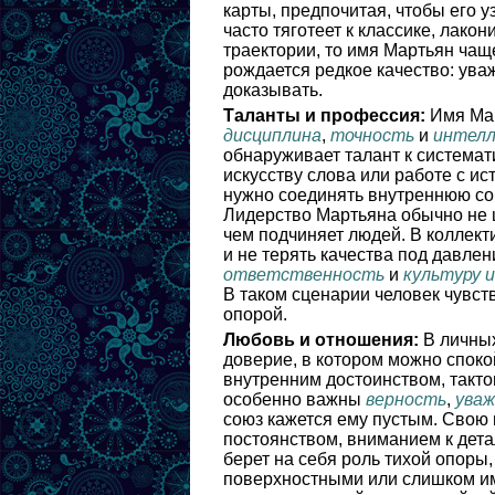
карты, предпочитая, чтобы его у
часто тяготеет к классике, лако
траектории, то имя Мартьян чащ
рождается редкое качество: ува
доказывать.
Таланты и профессия:
Имя Мар
дисциплина
,
точность
и
интелл
обнаруживает талант к системат
искусству слова или работе с и
нужно соединять внутреннюю соб
Лидерство Мартьяна обычно не ш
чем подчиняет людей. В коллекти
и не терять качества под давле
ответственность
и
культуру 
В таком сценарии человек чувству
опорой.
Любовь и отношения:
В личных
доверие, в котором можно споко
внутренним достоинством, такто
особенно важны
верность
,
уваж
союз кажется ему пустым. Свою
постоянством, вниманием к дет
берет на себя роль тихой опоры
поверхностными или слишком им