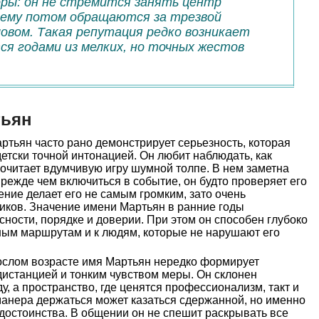
ры: он не стремится занять центр
нему потом обращаются за трезвой
ловом. Такая репутация редко возникает
ся годами из мелких, но точных жестов
тьян
ртьян часто рано демонстрирует серьезность, которая
детски точной интонацией. Он любит наблюдать, как
очитает вдумчивую игру шумной толпе. В нем заметна
режде чем включиться в событие, он будто проверяет его
ение делает его не самым громким, зато очень
ков. Значение имени Мартьян в ранние годы
сности, порядке и доверии. При этом он способен глубоко
ным маршрутам и к людям, которые не нарушают его
ослом возрасте имя Мартьян нередко формирует
дистанцией и тонким чувством меры. Он склонен
, а пространство, где ценятся профессионализм, такт и
манера держаться может казаться сдержанной, но именно
 достоинства. В общении он не спешит раскрывать все