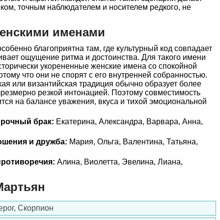
ком, точным наблюдателем и носителем редкого, не
женскими именами
обенно благоприятна там, где культурный код совпадает
ивает ощущение ритма и достоинства. Для такого имени
сторически укорененные женские имена со спокойной
отому что они не спорят с его внутренней собранностью.
ая или византийская традиция обычно образует более
чрезмерно резкой интонацией. Поэтому совместимость
тся на балансе уважения, вкуса и тихой эмоциональной
прочный брак:
Екатерина, Александра, Варвара, Анна,
ошения и дружба:
Мария, Ольга, Валентина, Татьяна,
ротиворечия:
Алина, Виолетта, Эвелина, Лиана,
Мартьян
ерог, Скорпион