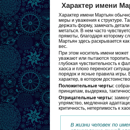
Характер имени Ма
Характер имени Мартьян обычно 
меры и уважения к структуре. Та
держать форму, замечать детали
метаться. В нем часто чувствуе
прямоты, благодаря которому сл
Мартьян здесь раскрывается как
вес.
При этом носитель имени может 
уважают или пытаются торопить
глубокая чувствительность к фа
хаоса и плохо переносит ситуац
порядок и ясные правила игры.
характер, в котором достоинств
Положительные черты:
собран
принципам, выдержка, тактичнос
Отрицательные черты:
замкнут
упрямство, медленная адаптация
критичность, нетерпимость к хаос
В жизни человек по им