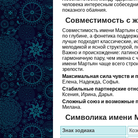
человека интересным собеседни
показного обаяния.
Совместимость с 
Совместимость имени Мартьян ос
по глубине, а фонетика поддерж
лучше подходят классические, и
мелодикой и ясной структурой, п
Важно и происхождение: латинск
гармоничную пару, чем имена с 
имени Мартьян чаще всего строи
зрелости.
Максимальная сила чувств и 
Елена, Надежда, Софья.
Стабильные партнерские отн
Ксения, Ирина, Дарья.
Сложный союз и возможные п
Милана.
Символика имени 
Знак зодиака
Коз