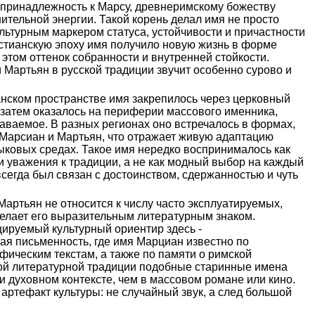
а принадлежность к Марсу, древнеримскому божеству
нительной энергии. Такой корень делал имя не просто
ультурным маркером статуса, устойчивости и причастности
истианскую эпоху имя получило новую жизнь в форме
 этом оттенок собранности и внутренней стойкости.
Мартьян в русской традиции звучит особенно сурово и
анском пространстве имя закрепилось через церковный
а затем оказалось на периферии массового именника,
наваемое. В разных регионах оно встречалось в формах,
 Марсиан и Мартьян, что отражает живую адаптацию
ыковых средах. Такое имя нередко воспринималось как
и уважения к традиции, а не как модный выбор на каждый
всегда был связан с достоинством, сдержанностью и чуть
Мартьян не относится к числу часто эксплуатируемых,
 делает его выразительным литературным знаком.
руемый культурный ориентир здесь -
ая письменность, где имя Марциан известно по
ическим текстам, а также по памяти о римской
кой литературной традиции подобные старинные имена
и духовном контексте, чем в массовом романе или кино.
 артефакт культуры: не случайный звук, а след большой