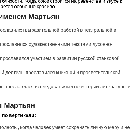
й близости. Когда союз строится на равенстве и вкусе к
вается особенно красиво.
 именем Мартьян
прославился выразительной работой в театральной и
 прославился художественными текстами духовно-
 прославился участием в развитии русской станковой
ый деятель, прославился книжной и просветительской
г, прославился исследованиями по истории литературы и
и Мартьян
 по вертикали:
полноты, когда человек умеет сохранять личную меру и не