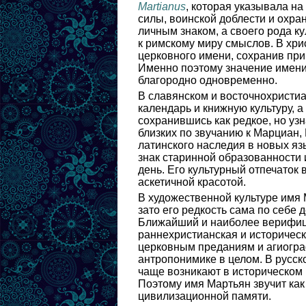
Martianus
, которая указывала н
силы, воинской доблести и охра
личным знаком, а своего рода к
к римскому миру смыслов. В хр
церковного имени, сохранив при
Именно поэтому значение имени 
благородно одновременно.
В славянском и восточнохристи
календарь и книжную культуру, 
сохранившись как редкое, но уз
близких по звучанию к Марциан,
латинского наследия в новых яз
знак старинной образованности 
день. Его культурный отпечаток 
аскетичной красотой.
В художественной культуре имя 
зато его редкость сама по себе
Ближайший и наиболее верифици
раннехристианская и историческ
церковным преданиям и агиограф
антропонимике в целом. В русс
чаще возникают в историческом 
Поэтому имя Мартьян звучит как
цивилизационной памяти.