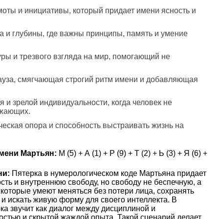
моты и инициативы, который придает имени ясность и
а и глубины, где важны принципы, память и умение
туры и трезвого взгляда на мир, помогающий не
пауза, смягчающая строгий ритм имени и добавляющая
я и зрелой индивидуальности, когда человек не
ужающих.
ическая опора и способность выстраивать жизнь на
мени Мартьян:
М (5) + А (1) + Р (9) + Т (2) + Ь (3) + Я (6) +
ни:
Пятерка в нумерологическом коде Мартьяна придает
ть и внутреннюю свободу, но свободу не беспечную, а
которые умеют меняться без потери лица, сохранять
 и искать живую форму для своего интеллекта. В
ка звучит как диалог между дисциплиной и
стью и скрытой жаждой опыта. Такой сценарий делает