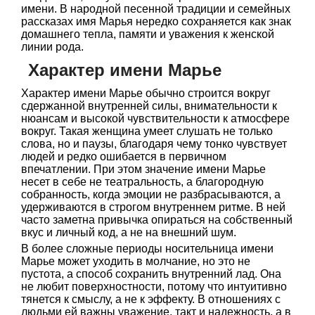
имени. В народной песенной традиции и семейных
рассказах имя Марья нередко сохраняется как знак
домашнего тепла, памяти и уважения к женской
линии рода.
Характер имени Марье
Характер имени Марье обычно строится вокруг
сдержанной внутренней силы, внимательности к
нюансам и высокой чувствительности к атмосфере
вокруг. Такая женщина умеет слушать не только
слова, но и паузы, благодаря чему тонко чувствует
людей и редко ошибается в первичном
впечатлении. При этом значение имени Марье
несет в себе не театральность, а благородную
собранность, когда эмоции не разбрасываются, а
удерживаются в строгом внутреннем ритме. В ней
часто заметна привычка опираться на собственный
вкус и личный код, а не на внешний шум.
В более сложные периоды носительница имени
Марье может уходить в молчание, но это не
пустота, а способ сохранить внутренний лад. Она
не любит поверхностности, потому что интуитивно
тянется к смыслу, а не к эффекту. В отношениях с
людьми ей важны уважение, такт и надежность, а в