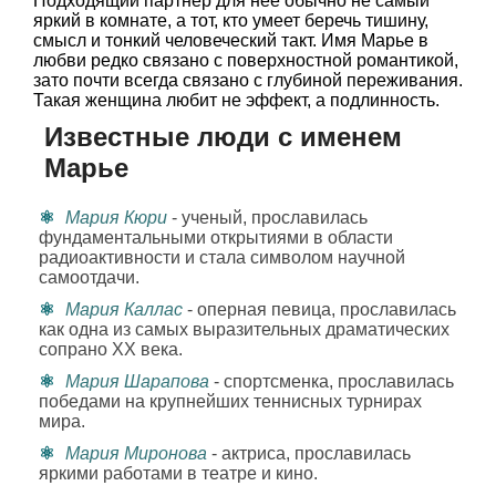
Подходящий партнер для нее обычно не самый
яркий в комнате, а тот, кто умеет беречь тишину,
смысл и тонкий человеческий такт. Имя Марье в
любви редко связано с поверхностной романтикой,
зато почти всегда связано с глубиной переживания.
Такая женщина любит не эффект, а подлинность.
Известные люди с именем
Марье
Мария Кюри
- ученый, прославилась
фундаментальными открытиями в области
радиоактивности и стала символом научной
самоотдачи.
Мария Каллас
- оперная певица, прославилась
как одна из самых выразительных драматических
сопрано XX века.
Мария Шарапова
- спортсменка, прославилась
победами на крупнейших теннисных турнирах
мира.
Мария Миронова
- актриса, прославилась
яркими работами в театре и кино.