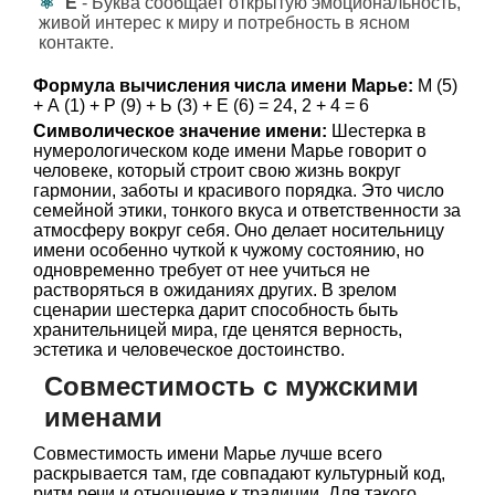
Е
- Буква сообщает открытую эмоциональность,
живой интерес к миру и потребность в ясном
контакте.
Формула вычисления числа имени Марье:
М (5)
+ А (1) + Р (9) + Ь (3) + Е (6) = 24, 2 + 4 = 6
Символическое значение имени:
Шестерка в
нумерологическом коде имени Марье говорит о
человеке, который строит свою жизнь вокруг
гармонии, заботы и красивого порядка. Это число
семейной этики, тонкого вкуса и ответственности за
атмосферу вокруг себя. Оно делает носительницу
имени особенно чуткой к чужому состоянию, но
одновременно требует от нее учиться не
растворяться в ожиданиях других. В зрелом
сценарии шестерка дарит способность быть
хранительницей мира, где ценятся верность,
эстетика и человеческое достоинство.
Совместимость с мужскими
именами
Совместимость имени Марье лучше всего
раскрывается там, где совпадают культурный код,
ритм речи и отношение к традиции. Для такого