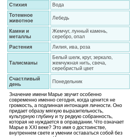
Стихия
Вода
Тотемное
Лебедь
животное
Камни и
Жемчуг, лунный камень,
металлы
серебро, опал
Растения
Лилия, ива, роза
Белый шелк, круг, зеркало,
Талисманы
жемчужная нить, свеча,
серебристый цвет
Счастливый
Понедельник
день
Значение имени Марье звучит особенно
современно именно сегодня, когда ценится не
громкость, а подлинная интонация личности. Оно
придает образу мягкую выразительность,
культурную глубину и ту редкую собранность,
которая не нуждается в оправдании. Что означает
Марье в XXI веке? Это имя о достоинстве,
внутреннем свете и умении оставаться собой без