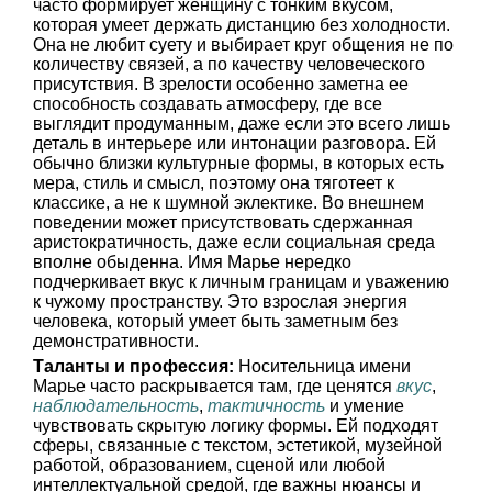
часто формирует женщину с тонким вкусом,
которая умеет держать дистанцию без холодности.
Она не любит суету и выбирает круг общения не по
количеству связей, а по качеству человеческого
присутствия. В зрелости особенно заметна ее
способность создавать атмосферу, где все
выглядит продуманным, даже если это всего лишь
деталь в интерьере или интонации разговора. Ей
обычно близки культурные формы, в которых есть
мера, стиль и смысл, поэтому она тяготеет к
классике, а не к шумной эклектике. Во внешнем
поведении может присутствовать сдержанная
аристократичность, даже если социальная среда
вполне обыденна. Имя Марье нередко
подчеркивает вкус к личным границам и уважению
к чужому пространству. Это взрослая энергия
человека, который умеет быть заметным без
демонстративности.
Таланты и профессия:
Носительница имени
Марье часто раскрывается там, где ценятся
вкус
,
наблюдательность
,
тактичность
и умение
чувствовать скрытую логику формы. Ей подходят
сферы, связанные с текстом, эстетикой, музейной
работой, образованием, сценой или любой
интеллектуальной средой, где важны нюансы и