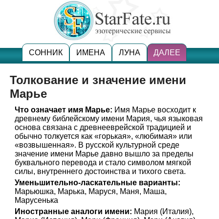
СОННИК
ИМЕНА
ЛУНА
ДАЛЕЕ
Толкование и значение имени
Марье
Что означает имя Марье:
Имя Марье восходит к
древнему библейскому имени Мария, чья языковая
основа связана с древнееврейской традицией и
обычно толкуется как «горькая», «любимая» или
«возвышенная». В русской культурной среде
значение имени Марье давно вышло за пределы
буквального перевода и стало символом мягкой
силы, внутреннего достоинства и тихого света.
Уменьшительно-ласкательные варианты:
Марьюшка, Марька, Маруся, Маня, Маша,
Марусенька
Иностранные аналоги имени:
Мария (Италия),