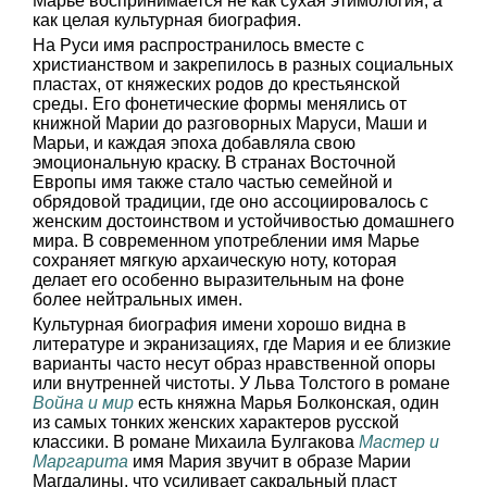
Марье воспринимается не как сухая этимология, а
как целая культурная биография.
На Руси имя распространилось вместе с
христианством и закрепилось в разных социальных
пластах, от княжеских родов до крестьянской
среды. Его фонетические формы менялись от
книжной Марии до разговорных Маруси, Маши и
Марьи, и каждая эпоха добавляла свою
эмоциональную краску. В странах Восточной
Европы имя также стало частью семейной и
обрядовой традиции, где оно ассоциировалось с
женским достоинством и устойчивостью домашнего
мира. В современном употреблении имя Марье
сохраняет мягкую архаическую ноту, которая
делает его особенно выразительным на фоне
более нейтральных имен.
Культурная биография имени хорошо видна в
литературе и экранизациях, где Мария и ее близкие
варианты часто несут образ нравственной опоры
или внутренней чистоты. У Льва Толстого в романе
Война и мир
есть княжна Марья Болконская, один
из самых тонких женских характеров русской
классики. В романе Михаила Булгакова
Мастер и
Маргарита
имя Мария звучит в образе Марии
Магдалины, что усиливает сакральный пласт