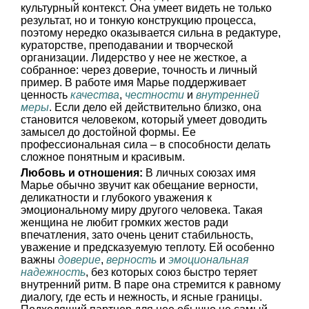
культурный контекст. Она умеет видеть не только
результат, но и тонкую конструкцию процесса,
поэтому нередко оказывается сильна в редактуре,
кураторстве, преподавании и творческой
организации. Лидерство у нее не жесткое, а
собранное: через доверие, точность и личный
пример. В работе имя Марье поддерживает
ценность
качества
,
честности
и
внутренней
меры
. Если дело ей действительно близко, она
становится человеком, который умеет доводить
замысел до достойной формы. Ее
профессиональная сила – в способности делать
сложное понятным и красивым.
Любовь и отношения:
В личных союзах имя
Марье обычно звучит как обещание верности,
деликатности и глубокого уважения к
эмоциональному миру другого человека. Такая
женщина не любит громких жестов ради
впечатления, зато очень ценит стабильность,
уважение и предсказуемую теплоту. Ей особенно
важны
доверие
,
верность
и
эмоциональная
надежность
, без которых союз быстро теряет
внутренний ритм. В паре она стремится к равному
диалогу, где есть и нежность, и ясные границы.