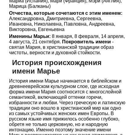
Мариа (Испания), Мари (Франция), Мэри (Англия),
Марица (Балканы)
Отчества, которые сочетаются с этим именем:
Александровна, Дмитриевна, Сергеевна,
Ивановна, Николаевна, Павловна, Андреевна,
Викторовна, Евгеньевна
Именины Марьи:
8 января, 8 февраля, 14 апреля,
4 августа, 21 сентября.
Покровитель имени
-
святая Мария, в христианской традиции образ
чистоты, верности и духовной стойкости.
История происхождения
имени Марье
История имени Марье начинается в библейском и
древнееврейском культурном слое, где исходная
форма имени Мария соотносится с многослойной
семантикой, включающей оттенки горечи,
избранности и любви. Через греческую и латинскую
традиции оно вошло в христианский мир как одно
из самых устойчивых женских имен Европы. В
русском языке имя прижилось особенно глубоко,
обретя не только церковную, но и народную
интонацию. Именно поэтому значение имени