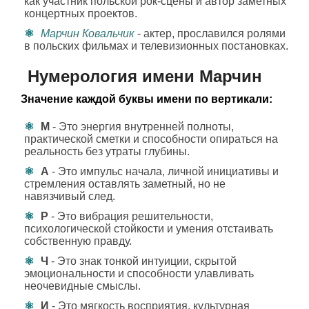
как участник польской рок-сцены и автор заметных
концертных проектов.
Марчин Ковальчик
- актер, прославился ролями
в польских фильмах и телевизионных постановках.
Нумерология имени Марчин
Значение каждой буквы имени по вертикали:
М
- Это энергия внутренней полноты,
практической сметки и способности опираться на
реальность без утраты глубины.
А
- Это импульс начала, личной инициативы и
стремления оставлять заметный, но не
навязчивый след.
Р
- Это вибрация решительности,
психологической стойкости и умения отстаивать
собственную правду.
Ч
- Это знак тонкой интуиции, скрытой
эмоциональности и способности улавливать
неочевидные смыслы.
И
- Это мягкость восприятия, культурная