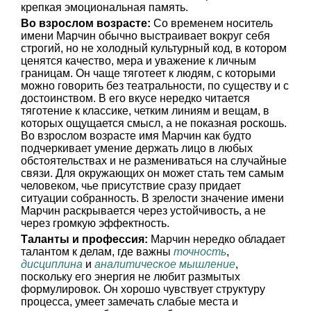
крепкая эмоциональная память.
Во взрослом возрасте:
Со временем носитель
имени Марчин обычно выстраивает вокруг себя
строгий, но не холодный культурный код, в котором
ценятся качество, мера и уважение к личным
границам. Он чаще тяготеет к людям, с которыми
можно говорить без театральности, по существу и с
достоинством. В его вкусе нередко читается
тяготение к классике, четким линиям и вещам, в
которых ощущается смысл, а не показная роскошь.
Во взрослом возрасте имя Марчин как будто
подчеркивает умение держать лицо в любых
обстоятельствах и не размениваться на случайные
связи. Для окружающих он может стать тем самым
человеком, чье присутствие сразу придает
ситуации собранность. В зрелости значение имени
Марчин раскрывается через устойчивость, а не
через громкую эффектность.
Таланты и профессия:
Марчин нередко обладает
талантом к делам, где важны
точность
,
дисциплина
и
аналитическое мышление
,
поскольку его энергия не любит размытых
формулировок. Он хорошо чувствует структуру
процесса, умеет замечать слабые места и