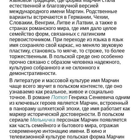
языковой традиции, где форма Марчин стала
естественной и благозвучной версией
международного имени Мартин. Родственные
варианты встречаются в Германии, Чехии,
Словакии, Венгрии, Литве и Латвии, а также в
странах романского мира, где имя дало целое
семейство форм, связанных с латинским
первоисточником. При переходе из языка в язык
имя сохраняло свой каркас, но меняло звуковую
пластику, становясь то мягче, то строже, то более
торжественным. В польской среде оно особенно
прочно связано с образом человека надежного,
культурно собранного и не склонного к
демонстративности.
В литературе и массовой культуре имя Марчин
чаще всего звучит в польском контексте, где оно
узнаваемо как реальное, живое и социально
точное. В романе
Потоп
Генрика Сенкевича одним
из ключевых героев является Марчин, встроенный
в панораму шляхетской эпохи, где имя работает как
маркер исторической достоверности. В польском
сериале
Мельничка
персонаж Марчин появляется
как часть семейного и бытового мира, отражая
современную интонацию имени. В кино и
телевизионной культуре польская форма Марчин