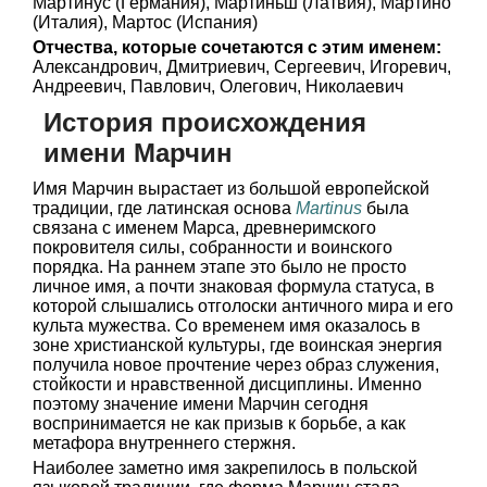
Мартинус (Германия), Мартиньш (Латвия), Мартино
(Италия), Мартос (Испания)
Отчества, которые сочетаются с этим именем:
Александрович, Дмитриевич, Сергеевич, Игоревич,
Андреевич, Павлович, Олегович, Николаевич
История происхождения
имени Марчин
Имя Марчин вырастает из большой европейской
традиции, где латинская основа
Martinus
была
связана с именем Марса, древнеримского
покровителя силы, собранности и воинского
порядка. На раннем этапе это было не просто
личное имя, а почти знаковая формула статуса, в
которой слышались отголоски античного мира и его
культа мужества. Со временем имя оказалось в
зоне христианской культуры, где воинская энергия
получила новое прочтение через образ служения,
стойкости и нравственной дисциплины. Именно
поэтому значение имени Марчин сегодня
воспринимается не как призыв к борьбе, а как
метафора внутреннего стержня.
Наиболее заметно имя закрепилось в польской