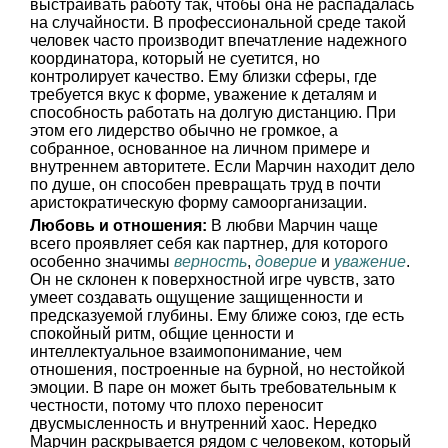
выстраивать работу так, чтобы она не распадалась
на случайности. В профессиональной среде такой
человек часто производит впечатление надежного
координатора, который не суетится, но
контролирует качество. Ему близки сферы, где
требуется вкус к форме, уважение к деталям и
способность работать на долгую дистанцию. При
этом его лидерство обычно не громкое, а
собранное, основанное на личном примере и
внутреннем авторитете. Если Марчин находит дело
по душе, он способен превращать труд в почти
аристократическую форму самоорганизации.
Любовь и отношения:
В любви Марчин чаще
всего проявляет себя как партнер, для которого
особенно значимы
верность
,
доверие
и
уважение
.
Он не склонен к поверхностной игре чувств, зато
умеет создавать ощущение защищенности и
предсказуемой глубины. Ему ближе союз, где есть
спокойный ритм, общие ценности и
интеллектуальное взаимопонимание, чем
отношения, построенные на бурной, но нестойкой
эмоции. В паре он может быть требовательным к
честности, потому что плохо переносит
двусмысленность и внутренний хаос. Нередко
Марчин раскрывается рядом с человеком, который