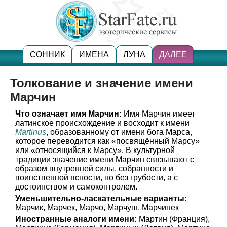
СОННИК
ИМЕНА
ЛУНА
ДАЛЕЕ
Толкование и значение имени
Марчин
Что означает имя Марчин:
Имя Марчин имеет
латинское происхождение и восходит к имени
Martinus
, образованному от имени бога Марса,
которое переводится как «посвящённый Марсу»
или «относящийся к Марсу». В культурной
традиции значение имени Марчин связывают с
образом внутренней силы, собранности и
воинственной ясности, но без грубости, а с
достоинством и самоконтролем.
Уменьшительно-ласкательные варианты:
Марчик, Марчек, Марчо, Марчуш, Марчинек
Иностранные аналоги имени:
Мартин (Франция),