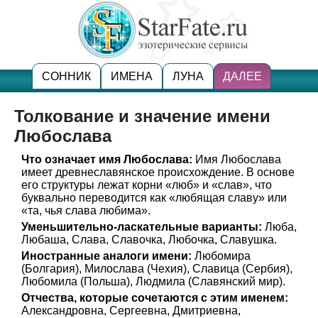
СОННИК
ИМЕНА
ЛУНА
ДАЛЕЕ
Толкование и значение имени
Любослава
Что означает имя Любослава:
Имя Любослава
имеет древнеславянское происхождение. В основе
его структуры лежат корни «люб» и «слав», что
буквально переводится как «любящая славу» или
«та, чья слава любима».
Уменьшительно-ласкательные варианты:
Люба,
Любаша, Слава, Славочка, Любочка, Славушка.
Иностранные аналоги имени:
Любомира
(Болгария), Милослава (Чехия), Славица (Сербия),
Любомила (Польша), Людмила (Славянский мир).
Отчества, которые сочетаются с этим именем:
Александровна, Сергеевна, Дмитриевна,