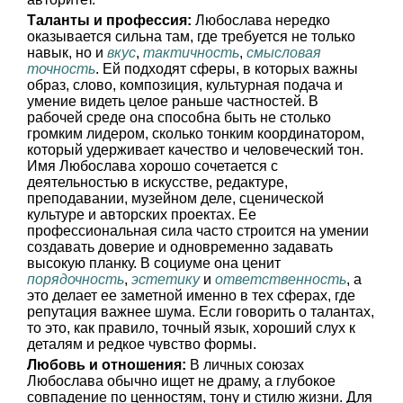
Таланты и профессия:
Любослава нередко
оказывается сильна там, где требуется не только
навык, но и
вкус
,
тактичность
,
смысловая
точность
. Ей подходят сферы, в которых важны
образ, слово, композиция, культурная подача и
умение видеть целое раньше частностей. В
рабочей среде она способна быть не столько
громким лидером, сколько тонким координатором,
который удерживает качество и человеческий тон.
Имя Любослава хорошо сочетается с
деятельностью в искусстве, редактуре,
преподавании, музейном деле, сценической
культуре и авторских проектах. Ее
профессиональная сила часто строится на умении
создавать доверие и одновременно задавать
высокую планку. В социуме она ценит
порядочность
,
эстетику
и
ответственность
, а
это делает ее заметной именно в тех сферах, где
репутация важнее шума. Если говорить о талантах,
то это, как правило, точный язык, хороший слух к
деталям и редкое чувство формы.
Любовь и отношения:
В личных союзах
Любослава обычно ищет не драму, а глубокое
совпадение по ценностям, тону и стилю жизни. Для