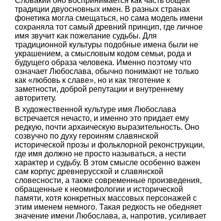
Словакии оно воспринимается как часть общей
традиции двуосновных имен. В разных странах
фонетика могла смещаться, но сама модель имени
сохраняла тот самый древний принцип, где личное
имя звучит как пожелание судьбы. Для
традиционной культуры подобные имена были не
украшением, а смысловым кодом семьи, рода и
будущего образа человека. Именно поэтому что
означает Любослава, обычно понимают не только
как «любовь к славе», но и как тяготение к
заметности, доброй репутации и внутреннему
авторитету.
В художественной культуре имя Любослава
встречается нечасто, и именно это придает ему
редкую, почти архаическую выразительность. Оно
созвучно по духу героиням славянской
исторической прозы и фольклорной реконструкции,
где имя должно не просто называться, а нести
характер и судьбу. В этом смысле особенно важен
сам корпус древнерусской и славянской
словесности, а также современные произведения,
обращенные к неомифологии и исторической
памяти, хотя конкретных массовых персонажей с
этим именем немного. Такая редкость не обедняет
значение имени Любослава, а, напротив, усиливает