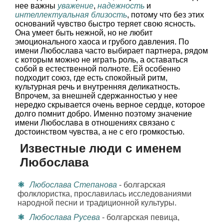
нее важны
уважение
,
надежность
и
интеллектуальная близость
, потому что без этих
оснований чувство быстро теряет свою ясность.
Она умеет быть нежной, но не любит
эмоционального хаоса и грубого давления. По
имени Любослава часто выбирает партнера, рядом
с которым можно не играть роль, а оставаться
собой в естественной полноте. Ей особенно
подходит союз, где есть спокойный ритм,
культурная речь и внутренняя деликатность.
Впрочем, за внешней сдержанностью у нее
нередко скрывается очень верное сердце, которое
долго помнит добро. Именно поэтому значение
имени Любослава в отношениях связано с
достоинством чувства, а не с его громкостью.
Известные люди с именем
Любослава
Любослава Степанова
- болгарская
фолклористка, прославилась исследованиями
народной песни и традиционной культуры.
Любослава Русева
- болгарская певица,