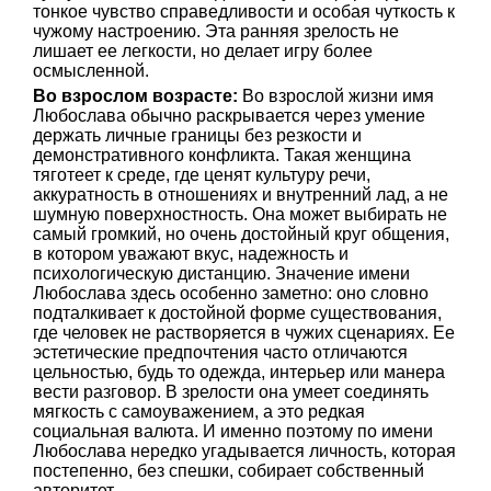
тонкое чувство справедливости и особая чуткость к
чужому настроению. Эта ранняя зрелость не
лишает ее легкости, но делает игру более
осмысленной.
Во взрослом возрасте:
Во взрослой жизни имя
Любослава обычно раскрывается через умение
держать личные границы без резкости и
демонстративного конфликта. Такая женщина
тяготеет к среде, где ценят культуру речи,
аккуратность в отношениях и внутренний лад, а не
шумную поверхностность. Она может выбирать не
самый громкий, но очень достойный круг общения,
в котором уважают вкус, надежность и
психологическую дистанцию. Значение имени
Любослава здесь особенно заметно: оно словно
подталкивает к достойной форме существования,
где человек не растворяется в чужих сценариях. Ее
эстетические предпочтения часто отличаются
цельностью, будь то одежда, интерьер или манера
вести разговор. В зрелости она умеет соединять
мягкость с самоуважением, а это редкая
социальная валюта. И именно поэтому по имени
Любослава нередко угадывается личность, которая
постепенно, без спешки, собирает собственный
авторитет.