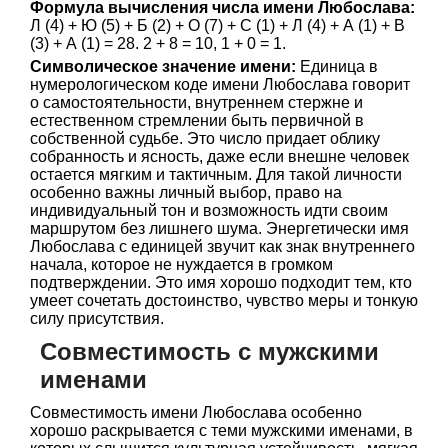
Формула вычисления числа имени Любослава:
Л (4) + Ю (5) + Б (2) + О (7) + С (1) + Л (4) + А (1) + В
(3) + А (1) = 28. 2 + 8 = 10, 1 + 0 = 1.
Символическое значение имени:
Единица в
нумерологическом коде имени Любослава говорит
о самостоятельности, внутреннем стержне и
естественном стремлении быть первичной в
собственной судьбе. Это число придает облику
собранность и ясность, даже если внешне человек
остается мягким и тактичным. Для такой личности
особенно важны личный выбор, право на
индивидуальный тон и возможность идти своим
маршрутом без лишнего шума. Энергетически имя
Любослава с единицей звучит как знак внутреннего
начала, которое не нуждается в громком
подтверждении. Это имя хорошо подходит тем, кто
умеет сочетать достоинство, чувство меры и тонкую
силу присутствия.
Совместимость с мужскими
именами
Совместимость имени Любослава особенно
хорошо раскрывается с теми мужскими именами, в