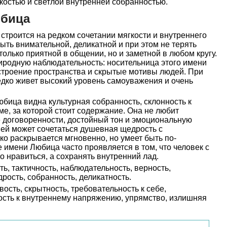
нкостью и светлой внутренней собранностью.
юбица
троится на редком сочетании мягкости и внутреннего
ыть внимательной, деликатной и при этом не терять
 только приятной в общении, но и заметной в любом кругу.
иродную наблюдательность: носительница этого имени
строение пространства и скрытые мотивы людей. При
едко живет высокий уровень самоуважения и очень
бица видна культурная собранность, склонность к
ме, за которой стоит содержание. Она не любит
е договоренности, достойный тон и эмоциональную
 ней может сочетаться душевная щедрость с
ко раскрывается мгновенно, но умеет быть по-
имени Любица часто проявляется в том, что человек с
о нравиться, а сохранять внутренний лад.
ть, тактичность, наблюдательность, верность,
рость, собранность, деликатность.
ость, скрытность, требовательность к себе,
ость к внутреннему напряжению, упрямство, излишняя