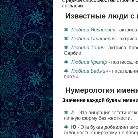
с редкой способностью строить 
согласии.
Известные люди с
Любица Йованович
- актриса
Любица Оташевич
- актриса
Любица Тадич
- актриса, пр
Сербии.
Любица Крчмар
- поэтесса, 
Любица Баджич
- писательн
прозы.
Нумерология имен
Значение каждой буквы имени
Л
- Это вибрация эстетическо
личную форму без жесткости.
Ю
- Эта буква добавляет эм
склонность к широкому, не пов