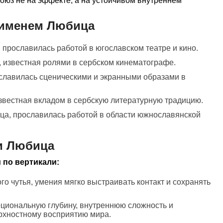
союз не на эффекте, а на устойчивом внутреннем
 именем Любица
, прославилась работой в югославском театре и кино.
, известная ролями в сербском кинематографе.
ославилась сценическими и экранными образами в
известная вкладом в сербскую литературную традицию.
ица, прославилась работой в области южнославянской
и Любица
 по вертикали:
го чутья, умения мягко выстраивать контакт и сохранять
оциональную глубину, внутреннюю сложность и
ерхностному восприятию мира.