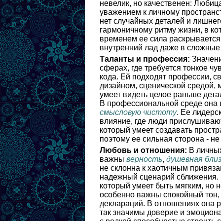
невелик, но качественен: Любица
уважением к личному пространств
нет случайных деталей и лишне
гармоничному ритму жизни, в ко
временем ее сила раскрывается 
внутренний лад даже в сложные
Таланты и профессия:
Значени
сферах, где требуется тонкое чу
кода. Ей подходят профессии, с
дизайном, сценической средой, 
умеет видеть целое раньше дета
В профессиональной среде она
смысловую чистоту
. Ее лидерс
влияние, где люди прислушивают
который умеет создавать простр
поэтому ее сильная сторона - не
Любовь и отношения:
В личных
важны
верность
,
душевная бли
не склонна к хаотичным привяза
надежный сценарий сближения. 
который умеет быть мягким, но 
особенно важны спокойный тон,
деклараций. В отношениях она р
так значимы доверие и эмоцион