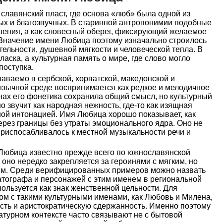
славянский пласт, где основа «люб» была одной из
х и благозвучных. В старинной антропонимии подобные
ения, а как словесный оберег, фиксирующий желаемое
 Значение имени Любица поэтому изначально строилось
тельности, душевной мягкости и человеческой тепла. В
аска, а культурная память о мире, где слово могло
поступка.
аваемо в сербской, хорватской, македонской и
оязычной среде воспринимается как редкое и мелодичное
нах его фонетика сохранила общий смысл, но культурный
но звучит как народная нежность, где-то как изящная
ной интонацией. Имя Любица хорошо показывает, как
рез границы без утраты эмоционального ядра. Оно не
приспосабливалось к местной музыкальности речи и
 Любица известно прежде всего по южнославянской
 оно нередко закрепляется за героинями с мягким, но
ом. Среди верифицированных примеров можно назвать
тографа и персонажей с этим именем в региональной
пользуется как знак женственной цельности. Для
дом с такими культурными именами, как Любовь и Милена,
сть и аристократическую сдержанность. Именно поэтому
турном контексте часто связывают не с бытовой