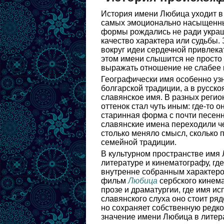
История имени Любица уходит в 
самых эмоционально насыщенны
формы рождались не ради украш
качество характера или судьбы.
вокруг идеи сердечной привлека
этом имени слышится не просто л
выражать отношение не слабее 
Географически имя особенно узн
болгарской традиции, а в русск
славянское имя. В разных регио
оттенок стал чуть иным: где-то о
старинная форма с почти песен
славянские имена переходили че
столько меняло смысл, сколько 
семейной традиции.
В культурном пространстве имя
литературе и кинематографу, где
внутренне собранным характер
фильм
Любица
сербского кинема
прозе и драматургии, где имя ис
славянского слуха оно стоит ря
но сохраняет собственную редко
значение имени Любица в литера