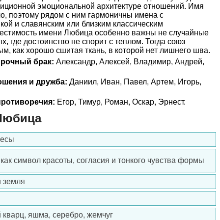
адиционной эмоциональной архитектуре отношений. Имя
ло, поэтому рядом с ним гармоничны имена с
кой и славянским или близким классическим
местимость имени Любица особенно важны не случайные
ях, где достоинство не спорит с теплом. Тогда союз
м, как хорошо сшитая ткань, в которой нет лишнего шва.
прочный брак:
Александр, Алексей, Владимир, Андрей,
ошения и дружба:
Даниил, Иван, Павел, Артем, Игорь,
ротиворечия:
Егор, Тимур, Роман, Оскар, Эрнест.
Любица
Весы
 как символ красоты, согласия и тонкого чувства формы
и земля
 кварц, яшма, серебро, жемчуг