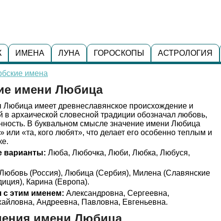
К
ИМЕНА
ЛУНА
ГОРОСКОПЫ
АСТРОЛОГИЯ
рбские имена
ние имени Любица
 Любица имеет древнеславянское происхождение и
й в архаической словесной традиции обозначал любовь,
нность. В буквальном смысле значение имени Любица
 или «та, кого любят», что делает его особенно теплым и
ке.
 варианты:
Люба, Любочка, Люби, Любка, Любуся,
Любовь (Россия), Любица (Сербия), Милена (Славянские
иция), Карина (Европа).
 с этим именем:
Александровна, Сергеевна,
айловна, Андреевна, Павловна, Евгеньевна.
дения имени Любица