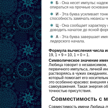
Б
- Она несет импульс надеж
опираться на прочные основани
И
- Эта буква усиливает тон
способность замечать нюансы ч
Ц
- Она сообщает характеру 
доводить начатое до ясной фор
А
- Эта буква завершает имя
лидерского начала.
Формула вычисления числа и
19, 1 + 9 = 10, 1 + 0 = 1.
Символическое значение име
Любица говорит о независимом, 
первичного импульса, личной ин
растворяясь в чужих ожиданиях.
который помогает его носительн
это особенно красиво: внешняя 
самоуважения. Такая энергия об
точностью присутствия.
Совместимость с 
Совместимость имени Любица лу