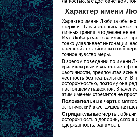
легкостью, а с достоинством, то
Характер имени Л
Характер имени Любица обычно с
стержня. Такая женщина умеет б
личных границ, что делает ее не
Имя Любица часто усиливает пр
тонко улавливает интонации, на
внешней спокойности в ней нер
точное чувство меры.
В зрелом поведении по имени Лю
красивой речи и уважение к фор
хаотичности, предпочитая ясны
честность без театральности. В
осторожностью, поэтому она ред
настоящему надежной. Значение 
этим именем стремится не прост
Положительные черты:
мягкос
эстетический вкус, душевная щед
Отрицательные черты:
обидчив
осторожность в доверии, склонн
сдержанность, ранимость.