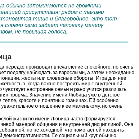
ца обычно запоминаются не громкими
онацией присутствия: рядом с такими
становится тише и благороднее. Это тот
мя словно само задает человеку манеру
вом, не повышая голоса.
ица
а нередко производит впечатление спокойного, но очень
ет подолгу наблюдать за взрослыми, а затем неожиданно
тонации, жесты или словесные обороты. Игра для нее
южетностью, когда важно построить мир с внутренней
о чувствует настроение семьи и рано учится различать,
ешняя форма. Значение имени Любица уже в детстве
в тепле, красоте и понятных границах. Ей особенно
 уважительное отношение к ее маленькому, но очень
ослой жизни по имени Любица часто формируется
ойчивой манерой общения и внутренней дисциплиной. Она
собранной, но не холодной, что помогает ей находить
й демонстративности. Ее социальный круг обычно