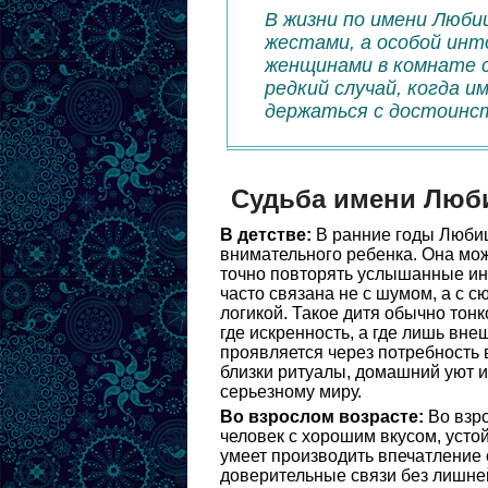
В жизни по имени Люби
жестами, а особой инт
женщинами в комнате 
редкий случай, когда и
держаться с достоинст
Судьба имени Люб
В детстве:
В ранние годы Любиц
внимательного ребенка. Она мож
точно повторять услышанные ин
часто связана не с шумом, а с с
логикой. Такое дитя обычно тонк
где искренность, а где лишь вн
проявляется через потребность 
близки ритуалы, домашний уют и
серьезному миру.
Во взрослом возрасте:
Во взр
человек с хорошим вкусом, уст
умеет производить впечатление 
доверительные связи без лишне