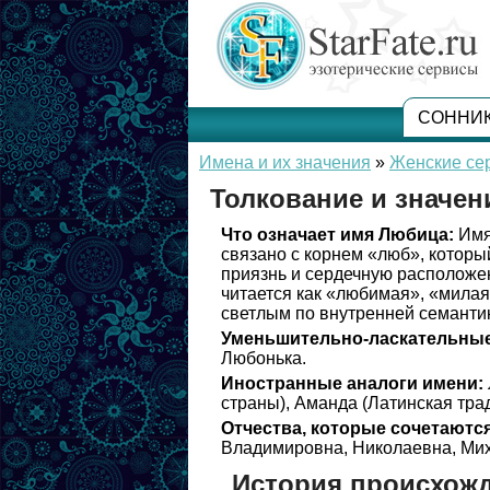
СОННИ
Имена и их значения
»
Женские се
Толкование и значе
Что означает имя Любица:
Имя
связано с корнем «люб», которы
приязнь и сердечную расположе
читается как «любимая», «милая»
светлым по внутренней семанти
Уменьшительно-ласкательные
Любонька.
Иностранные аналоги имени:
страны), Аманда (Латинская трад
Отчества, которые сочетаются
Владимировна, Николаевна, Мих
История происхож