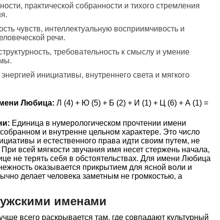
ности, практической собранности и тихого стремления
я.
кость чувств, интеллектуальную восприимчивость и
еловеческой речи.
структурность, требовательность к смыслу и умение
мы.
 энергией инициативы, внутреннего света и мягкого
мени Любица:
Л (4) + Ю (5) + Б (2) + И (1) + Ц (6) + А (1) =
ни:
Единица в нумерологическом прочтении имени
собранном и внутренне цельном характере. Это число
ициативы и естественного права идти своим путем, не
 При всей мягкости звучания имя несет стержень начала,
ице не терять себя в обстоятельствах. Для имени Любица
нежность оказывается прикрытием для ясной воли и
ычно делает человека заметным не громкостью, а
мужскими именами
чше всего раскрывается там, где совпадают культурный