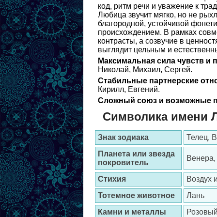
код, ритм речи и уважение к тр
Любица звучит мягко, но не рых
благородной, устойчивой фонети
происхождением. В рамках сов
контрасты, а созвучие в ценност
выглядит цельным и естественны
Максимальная сила чувств и 
Николай, Михаил, Сергей.
Стабильные партнерские отн
Кирилл, Евгений.
Сложный союз и возможные п
Символика имени 
Знак зодиака
Телец, 
Планета или звезда
Венера,
покровитель
Стихия
Воздух 
Тотемное животное
Лань
Камни и металлы
Розовый