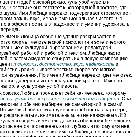
 ценит людей с ясной речью, культурой чувств и
у. В эстетике она тяготеет к благородной простоте, где
го шума. Имя Любица нередко подчеркивает стремление к
тором важны вкус, мера и эмоциональная чистота. Со
не в эффектности, а в надежности и умении удерживать
 периоды.
е имени Любица особенно удачно раскрывается в
вство формы, человеческой психологии и эстетического
вязанные с культурой, образованием, редактурой,
музейной работой и работой с текстом. Любица часто
лей, а затем аккуратно собирать их в ясную композицию.
 ценит
точность
,
достоинство
,
вкус
,
надежность
и
кий стиль редко бывает жестким: скорее это мягкое
ся из уважения. По имени Любица нередко идет человек,
анство доверия и интеллектуальной красоты. Именно
 напор, а культурная устойчивость.
 союзах Любица проявляет себя как человек, которому
зость
,
уважение
и
красота повседневного общения
. Она
нностям и обычно выбирает не самый яркий, а самый
По имени Любица чувствуется потребность в партнере,
не расплывчатым, внимательным, но не навязчивым. Ей
 культурная речь и умение держать обещания без лишних
аскрывается постепенно, зато глубоко, и потому для нее
альная чистота. Значение имени Любица в любви связано