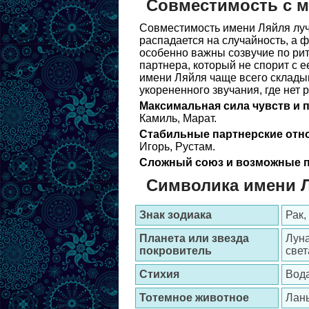
Совместимость с 
Совместимость имени Ляйля лучш
распадается на случайность, а ф
особенно важны созвучие по рит
партнера, который не спорит с 
имени Ляйля чаще всего складыв
укорененного звучания, где нет 
Максимальная сила чувств и 
Камиль, Марат.
Стабильные партнерские отн
Игорь, Рустам.
Сложный союз и возможные п
Символика имени 
Знак зодиака
Рак
Планета или звезда
Луна
покровитель
свет
Стихия
Вод
Тотемное животное
Лан