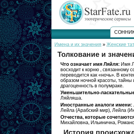
СОННИ
Имена и их значения
»
Женские та
Толкование и значен
Что означает имя Ляйля:
Имя Л
восходит к корню , связанному с
переводится как «ночь». В конт
образом ночной красоты, тайны и
драгоценность в полумраке.
Уменьшительно-ласкательные
Ляйляша.
Иностранные аналоги имени:
Лейла (Арабский мир), Лейла (И
Отчества, которые сочетаются
Михайловна, Ильинична, Романо
История происхож