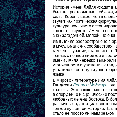
История имени Ляйля уходит в а
был не просто частью пейзажа,
силы. Корень закреплен в слова
звучит как поэтическая формула
культуре ночь часто ассоцииров
тонкостью чувств. Именно поэто
знак загадочной, мягкой, но оче
Имя Ляйля распространено в ара
в мусульманских сообществах на
меняло звучание, становясь то Л
- связь с ночной лирикой и вост
имени Ляйля нередко выбирали к
утонченности и уважения к трад
утратило своего культурного ор
языка.
В мировой литературе имя Ляйл
Гянджеви
Лейли и Меджнун
, гд
красоты. Этот сюжет многократн
в оперу, кино и сценические пос
любовных легенд Востока. В бол
различных адаптациях восточных
тонкой душевной материи. Так ч
стало не просто личным знаком,