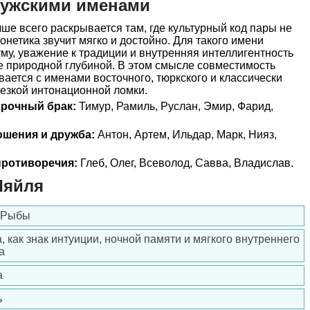
мужскими именами
е всего раскрывается там, где культурный код пары не
онетика звучит мягко и достойно. Для такого имени
му, уважение к традиции и внутренняя интеллигентность
ее природной глубиной. В этом смысле совместимость
ается с именами восточного, тюркского и классически
резкой интонационной ломки.
прочный брак:
Тимур, Рамиль, Руслан, Эмир, Фарид,
ошения и дружба:
Антон, Артем, Ильдар, Марк, Нияз,
ротиворечия:
Глеб, Олег, Всеволод, Савва, Владислав.
Ляйля
, Рыбы
, как знак интуиции, ночной памяти и мягкого внутреннего
а
а
ь