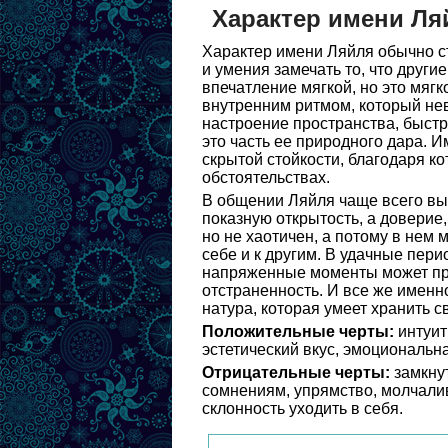
Характер имени Ля
Характер имени Ляйля обычно ст
и умения замечать то, что други
впечатление мягкой, но это мягк
внутренним ритмом, который не
настроение пространства, быстро
это часть ее природного дара. И
скрытой стойкости, благодаря к
обстоятельствах.
В общении Ляйля чаще всего выби
показную открытость, а доверие
но не хаотичен, а потому в нем 
себе и к другим. В удачные пери
напряженные моменты может пр
отстраненность. И все же именн
натура, которая умеет хранить с
Положительные черты:
интуит
эстетический вкус, эмоциональна
Отрицательные черты:
замкнут
сомнениям, упрямство, молчали
склонность уходить в себя.