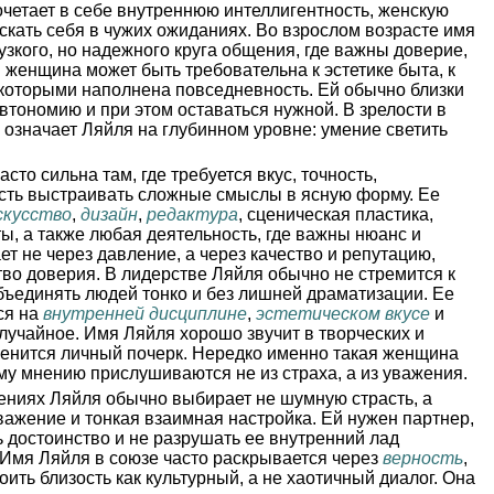
четает в себе внутреннюю интеллигентность, женскую
скать себя в чужих ожиданиях. Во взрослом возрасте имя
узкого, но надежного круга общения, где важны доверие,
я женщина может быть требовательна к эстетике быта, к
, которыми наполнена повседневность. Ей обычно близки
автономию и при этом оставаться нужной. В зрелости в
о означает Ляйля на глубинном уровне: умение светить
сто сильна там, где требуется вкус, точность,
сть выстраивать сложные смыслы в ясную форму. Ее
скусство
,
дизайн
,
редактура
, сценическая пластика,
ты, а также любая деятельность, где важны нюанс и
т не через давление, а через качество и репутацию,
тво доверия. В лидерстве Ляйля обычно не стремится к
объединять людей тонко и без лишней драматизации. Ее
ся на
внутренней дисциплине
,
эстетическом вкусе
и
лучайное. Имя Ляйля хорошо звучит в творческих и
ценится личный почерк. Нередко именно такая женщина
ему мнению прислушиваются не из страха, а из уважения.
ниях Ляйля обычно выбирает не шумную страсть, а
уважение и тонкая взаимная настройка. Ей нужен партнер,
 достоинство и не разрушать ее внутренний лад
Имя Ляйля в союзе часто раскрывается через
верность
,
оить близость как культурный, а не хаотичный диалог. Она