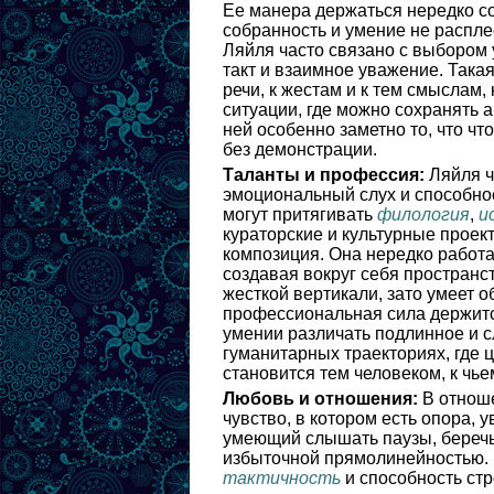
Ее манера держаться нередко со
собранность и умение не распле
Ляйля часто связано с выбором 
такт и взаимное уважение. Така
речи, к жестам и к тем смыслам
ситуации, где можно сохранять 
ней особенно заметно то, что чт
без демонстрации.
Таланты и профессия:
Ляйля ча
эмоциональный слух и способно
могут притягивать
филология
,
и
кураторские и культурные проек
композиция. Она нередко работае
создавая вокруг себя пространс
жесткой вертикали, зато умеет 
профессиональная сила держит
умении различать подлинное и с
гуманитарных траекториях, где 
становится тем человеком, к чь
Любовь и отношения:
В отноше
чувство, в котором есть опора, 
умеющий слышать паузы, беречь
избыточной прямолинейностью. 
тактичность
и способность стр