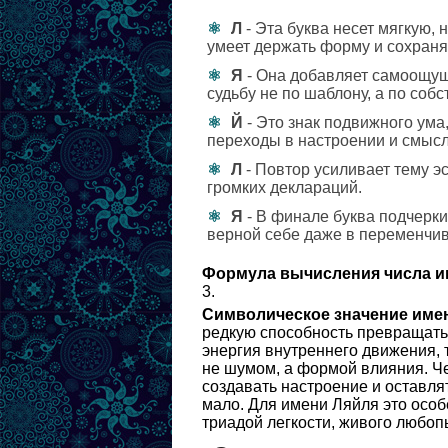
Л
- Эта буква несет мягкую, 
умеет держать форму и сохраня
Я
- Она добавляет самоощущ
судьбу не по шаблону, а по соб
Й
- Это знак подвижного ума
переходы в настроении и смысл
Л
- Повтор усиливает тему э
громких деклараций.
Я
- В финале буква подчерки
верной себе даже в переменчив
Формула вычисления числа и
3.
Символическое значение име
редкую способность превращать
энергия внутреннего движения, 
не шумом, а формой влияния. Че
создавать настроение и оставля
мало. Для имени Ляйля это особ
триадой легкости, живого любоп