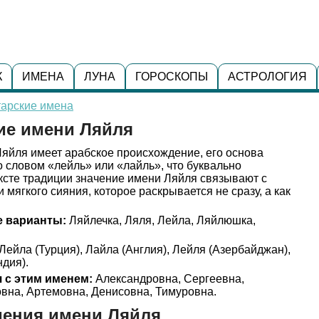
К
ИМЕНА
ЛУНА
ГОРОСКОПЫ
АСТРОЛОГИЯ
тарские имена
ие имени Ляйля
яйля имеет арабское происхождение, его основа
о словом «лейль» или «лайль», что буквально
ексте традиции значение имени Ляйля связывают с
 мягкого сияния, которое раскрывается не сразу, а как
 варианты:
Ляйлечка, Ляля, Лейла, Ляйлюшка,
Лейла (Турция), Лайла (Англия), Лейля (Азербайджан),
ндия).
 с этим именем:
Александровна, Сергеевна,
вна, Артемовна, Денисовна, Тимуровна.
дения имени Ляйля