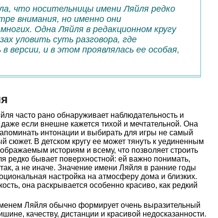
ала, что носительницы имени Ляйля редко
ре внимания, но именно они
многих. Одна Ляйля в редакционном кругу
зах уловить суть разговора, где
в версии, и в этом проявлялась ее особая,
ля
йля часто рано обнаруживает наблюдательность и
даже если внешне кажется тихой и мечтательной. Она
запоминать интонации и выбирать для игры не самый
й сюжет. В детском кругу ее может тянуть к уединенным
оображаемым историям и всему, что позволяет строить
я редко бывает поверхностной: ей важно понимать,
так, а не иначе. Значение имени Ляйля в ранние годы
моциональная настройка на атмосферу дома и близких.
кость, она раскрывается особенно красиво, как редкий
менем Ляйля обычно формирует очень выразительный
тишине, качеству, дистанции и красивой недосказанности.