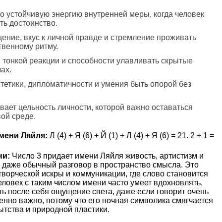
но устойчивую энергию внутренней меры, когда человек
ть достоинство.
ение, вкус к личной правде и стремление проживать
ственному ритму.
, тонкой реакции и способности улавливать скрытые
ах.
стетики, дипломатичности и умения быть опорой без
вает цельность личности, которой важно оставаться
ой среде.
мени Ляйля:
Л (4) + Я (6) + Й (1) + Л (4) + Я (6) = 21. 2 + 1 =
ни:
Число 3 придает имени Ляйля живость, артистизм и
 даже обычный разговор в пространство смысла. Это
творческой искры и коммуникации, где слово становится
ловек с таким числом имени часто умеет вдохновлять,
ть после себя ощущение света, даже если говорит очень
енно важно, потому что его ночная символика смягчается
ытства и природной пластики.