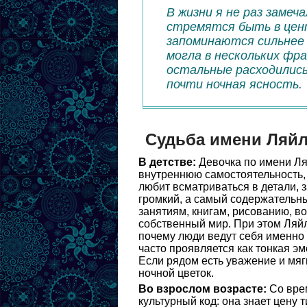
В жизни я не раз замеч
стремятся быть в цент
запоминаются сильнее 
могла в нескольких фра
остальные расходились 
почти ночная ясность.
Судьба имени Ляй
В детстве:
Девочка по имени Ля
внутреннюю самостоятельность, 
любит всматриваться в детали, 
громкий, а самый содержательны
занятиям, книгам, рисованию, в
собственный мир. При этом Ляйл
почему люди ведут себя именно 
часто проявляется как тонкая э
Если рядом есть уважение и мяг
ночной цветок.
Во взрослом возрасте:
Со вре
культурный код: она знает цену 