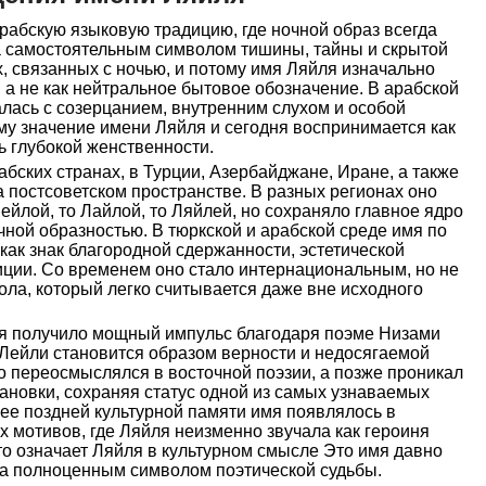
рабскую языковую традицию, где ночной образ всегда
 а самостоятельным символом тишины, тайны и скрытой
х, связанных с ночью, и потому имя Ляйля изначально
, а не как нейтральное бытовое обозначение. В арабской
алась с созерцанием, внутренним слухом и особой
му значение имени Ляйля и сегодня воспринимается как
нь глубокой женственности.
бских странах, в Турции, Азербайджане, Иране, а также
 постсоветском пространстве. В разных регионах оно
ейлой, то Лайлой, то Ляйлей, но сохраняло главное ядро
очной образностью. В тюркской и арабской среде имя по
ак знак благородной сдержанности, эстетической
иции. Со временем оно стало интернациональным, но не
еола, который легко считывается даже вне исходного
я получило мощный импульс благодаря поэме Низами
е Лейли становится образом верности и недосягаемой
о переосмыслялся в восточной поэзии, а позже проникал
тановки, сохраняя статус одной из самых узнаваемых
ее поздней культурной памяти имя появлялось в
 мотивов, где Ляйля неизменно звучала как героиня
то означает Ляйля в культурном смысле Это имя давно
 а полноценным символом поэтической судьбы.