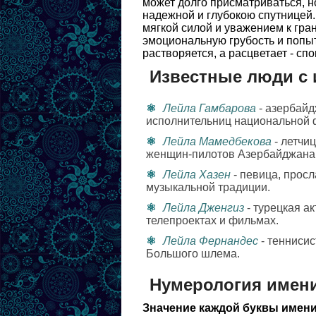
может долго присматриваться, н
надежной и глубокою спутницей.
мягкой силой и уважением к гра
эмоциональную грубость и попыт
растворяется, а расцветает - сп
Известные люди с
Лейла Гамбарова
- азербайд
исполнительниц национальной 
Лейла Мамедбекова
- летчи
женщин-пилотов Азербайджана
Лейла Хазен
- певица, прос
музыкальной традиции.
Лейла Дженгиз
- турецкая а
телепроектах и фильмах.
Лейла Фернандес
- теннисис
Большого шлема.
Нумерология имен
Значение каждой буквы имени