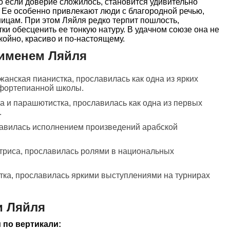
о если доверие сложилось, становится удивительно
 Ее особенно привлекают люди с благородной речью,
ницам. При этом Ляйля редко терпит пошлость,
ки обесценить ее тонкую натуру. В удачном союзе она не
окойно, красиво и по-настоящему.
 именем Ляйля
жанская пианистка, прославилась как одна из ярких
фортепианной школы.
ца и парашютистка, прославилась как одна из первых
.
лавилась исполнением произведений арабской
ктриса, прославилась ролями в национальных
тка, прославилась яркими выступлениями на турнирах
и Ляйля
 по вертикали: