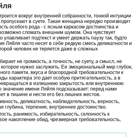
йля
роится вокруг внутренней собранности, тонкой интуиции
е пропускают в суете. Такая женщина нередко производит
ость особого рода - с ясным каркасом достоинства и
возможно сломать внешним шумом. Она чувствует
 улавливает подтекст и умеет держать паузу так, будто
мя Ляйля часто несет в себе редкую смесь деликатности и
оторой человек не теряется даже в сложных
рает не громкость, а точность, не суету, а смысл, не
, которое нужно заслужить. Ее эмоциональный мир глубок,
много памяти, вкуса и благородной требовательности к
оды характера это дает особую притягательность, а в
евращаться в излишнюю закрытость или внутреннюю
о значение имени Ляйля подсказывает: перед нами
вет в тишине и нести его без лишних жестов.
ивность, деликатность, наблюдательность, верность,
я глубина, терпение, внутреннее достоинство.
ость, ранимость, избирательность, склонность к
вое накопление обид, чрезмерная требовательность,