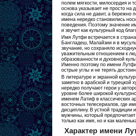
полем мягкости, милосердия и то
основа указывает не просто на д
когда сила не давит, а бережно 
имена нередко становились нос
поведения. Поэтому значение и
и звучит как культурный код бла
Имя Лутфи встречается в страна
Бангладеш, Малайзии и в мусул
звучание, но сохраняло исходну
уважительным отношением к люд
образованности и духовной культ
Именно поэтому по имени Лутфи
острые углы и не терять достоин
В литературе и экранной культу
заметно в арабской и турецкой 
нередко получают герои у автор
уровне более широкой культурн
именем Латиф в классических ар
восточных телесериалов, где им
дисциплину. В устной традиции и
мужчины, который предпочитает 
только как имя, но и как малень
Характер имени Лу