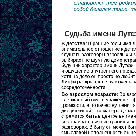
становился тем редким
собой делался тише, т
Судьба имени Лут
В детстве:
В ранние годы имя Л
внимательное отношение к детал
слушать разговоры взрослых и з
выбирает не шумную демонстрац
будущий характер имени Лутфи. 
и ощущение внутреннего порядка
хотя на деле он просто не любит
Лутфи раскрывается как очень на
сосредоточенности.
Во взрослом возрасте:
Во взро
сдержанный вкус и уважение к ф
громкости, а по качеству, ценит
дисциплиной. Его манера держат
стремится быть в центре внима
выстраивать личные границы без
разговорах. В быту он может быт
смысловой наполненности общен