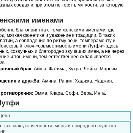
азных средах и при этом не терять мягкости, за которую
женскими именами
бенно благоприятна с теми женскими именами, где
д, мягкая фонетика и уважение к традиции. В таких
атии, а совпадение по ритму речи, темпераменту и
оисковый ключ «совместимость имени Лутфи» здесь
ных, созвучных и благородно звучащих имен, а не через
ение и тон имени, тем естественнее складывается
за.
прочный брак:
Айша, Фатима, Зухра, Лейла, Марьям,
ошения и дружба:
Амина, Рания, Хадижа, Наджия,
ротиворечия:
Эмма, Клара, Софи, Вера, Инга.
Лутфи
Дева
, как знак утонченности, меры и природного чувства
нии