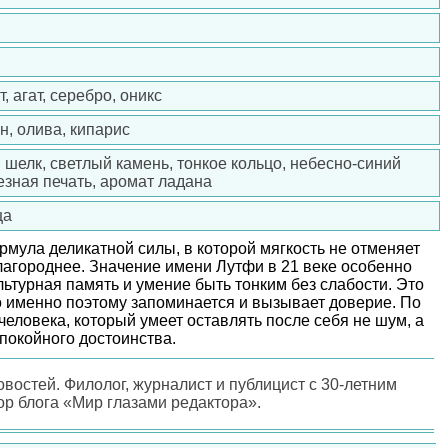
, агат, серебро, оникс
, олива, кипарис
 шелк, светлый камень, тонкое кольцо, небесно-синий
резная печать, аромат ладана
ца
рмула деликатной силы, в которой мягкость не отменяет
благороднее. Значение имени Лутфи в 21 веке особенно
культурная память и умение быть тонким без слабости. Это
но именно поэтому запоминается и вызывает доверие. По
человека, который умеет оставлять после себя не шум, а
спокойного достоинства.
овостей. Филолог, журналист и публицист с 30-летним
ор блога «Мир глазами редактора».