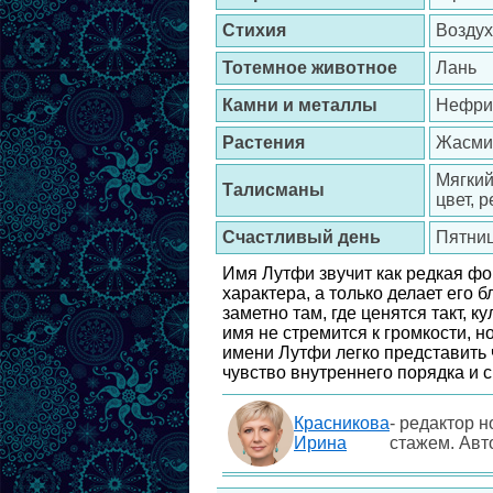
Стихия
Воздух
Тотемное животное
Лань
Камни и металлы
Нефрит
Растения
Жасмин
Мягкий
Талисманы
цвет, 
Счастливый день
Пятни
Имя Лутфи звучит как редкая фо
характера, а только делает его 
заметно там, где ценятся такт, 
имя не стремится к громкости, 
имени Лутфи легко представить 
чувство внутреннего порядка и 
Красникова
- редактор н
Ирина
стажем. Авт