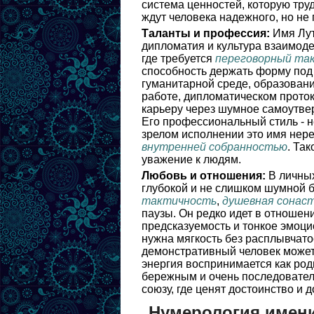
система ценностей, которую тру
ждут человека надежного, но не
Таланты и профессия:
Имя Лут
дипломатия и культура взаимоде
где требуется
переговорный та
способность держать форму под
гуманитарной среде, образовани
работе, дипломатическом прото
карьеру через шумное самоутвер
Его профессиональный стиль - н
зрелом исполнении это имя нере
внутренней собранностью
. Так
уважение к людям.
Любовь и отношения:
В личных
глубокой и не слишком шумной 
тактичность
,
душевная сонас
паузы. Он редко идет в отношен
предсказуемость и тонкое эмоц
нужна мягкость без расплывчато
демонстративный человек может 
энергия воспринимается как род
бережным и очень последовател
союзу, где ценят достоинство и 
Нумерология имен