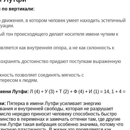
 по вертикали:
о движения, в котором человек умеет находить эстетичный
уации.
й тон происходящего делает носителя имени чутким к
вляется как внутренняя опора, а не как склонность к
 сохранять достоинство придают поступкам выраженную
ность позволяет соединять мягкость с
тересом к людям.
мени Лутфи:
Л (4) + У (3) + Т (2) + Ф (4) + И (1) = 14, 1 + 4 =
ни:
Пятерка в имени Лутфи усиливает энергию
вания и внутренней свободы, которая не разрушает
 число нередко приносит человеку способность быстро
инство в переменах и замечать оттенки там, где другие
ени Лутфи такая вибрация особенно значима, потому что
гентную пластичность. В жизни это проявляется как