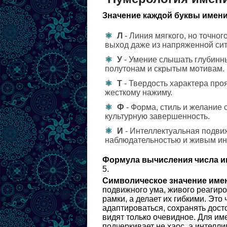
Значение каждой буквы имени
Л
- Линия мягкого, но точног
выход даже из напряженной сит
У
- Умение слышать глубинны
полутонам и скрытым мотивам.
Т
- Твердость характера проя
жесткому нажиму.
Ф
- Форма, стиль и желание
культурную завершенность.
И
- Интеллектуальная подвиж
наблюдательностью и живым ин
Формула вычисления числа и
5.
Символическое значение име
подвижного ума, живого реагиро
рамки, а делает их гибкими. Это
адаптироваться, сохранять досто
видят только очевидное. Для им
подчеркивает не хаос, а интелли