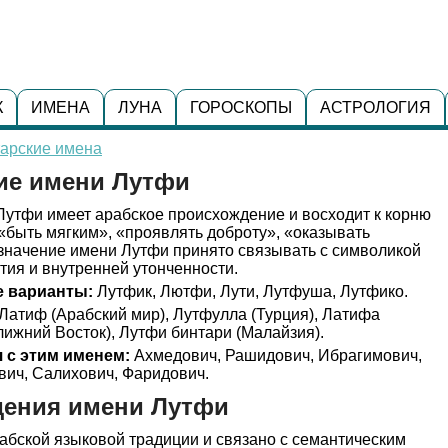
К
ИМЕНА
ЛУНА
ГОРОСКОПЫ
АСТРОЛОГИЯ
тарские имена
ние имени Лутфи
утфи имеет арабское происхождение и восходит к корню
 «быть мягким», «проявлять доброту», «оказывать
 значение имени Лутфи принято связывать с символикой
тия и внутренней утонченности.
 варианты:
Лутфик, Лютфи, Лути, Лутфуша, Лутфико.
Латиф (Арабский мир), Лутфулла (Турция), Латифа
ижний Восток), Лутфи бинтари (Малайзия).
 с этим именем:
Ахмедович, Рашидович, Ибрагимович,
ич, Салихович, Фаридович.
дения имени Лутфи
абской языковой традиции и связано с семантическим