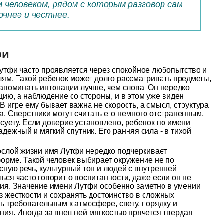
 человеком, рядом с которым разговор сам
очнее и честнее.
фи
утфи часто проявляется через спокойное любопытство и
ям. Такой ребенок может долго рассматривать предметы,
апоминать интонации лучше, чем слова. Он нередко
ию, а наблюдение со стороны, и в этом уже виден
В игре ему бывает важна не скорость, а смысл, структура
. Сверстники могут считать его немного отстраненным,
 суету. Если доверие установлено, ребенок по имени
дежный и мягкий спутник. Его ранняя сила - в тихой
слой жизни имя Лутфи нередко подчеркивает
орме. Такой человек выбирает окружение не по
 ясную речь, культурный тон и людей с внутренней
ься часто говорит о воспитанности, даже если он не
ния. Значение имени Лутфи особенно заметно в умении
 жесткости и сохранять достоинство в сложных
ь требовательным к атмосфере, свету, порядку и
ия. Иногда за внешней мягкостью прячется твердая