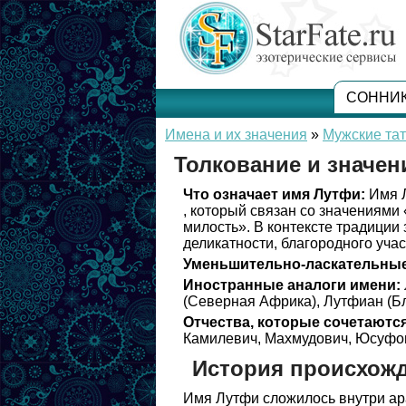
СОННИ
Имена и их значения
»
Мужские та
Толкование и значе
Что означает имя Лутфи:
Имя Л
, который связан со значениями
милость». В контексте традиции
деликатности, благородного учас
Уменьшительно-ласкательные
Иностранные аналоги имени:
(Северная Африка), Лутфиан (Бл
Отчества, которые сочетаются
Камилевич, Махмудович, Юсуфов
История происхож
Имя Лутфи сложилось внутри ар