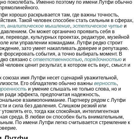
дно поколебать. Именно поэтому по имени Лутфи обычно
 прямолинейного.
фи хорошо раскрывается там, где важны точность,
йствия. Такой человек способен стать сильным в сферах,
кт
,
аналитическое мышление
,
эстетическое чутье
и
 давлением. Он может органично проявить себя в
и, переводе, культурных проектах, редактуре, музейной
коле или управлении командами. Лутфи редко строит
ждение, зато умеет накапливать доверие и репутацию.
е форсировать события, а точно выбирать момент. В
дко связано с
ответственностью
,
порядочностью
и
ой человек ценит результат, в котором есть вкус, смысл и
 союзах имя Лутфи несет сценарий уважительной,
близости. Его обладателю обычно важны
верность
,
троенность
и умение слышать не только слова, но и
ия ради эффекта, предпочитая надежность,
иональное взаимопонимание. Партнеру рядом с Лутфи
сти и сила без давления. Слишком резкий или
утомлять его, тогда как спокойная, интеллигентная
ная среда. В любви он способен быть внимательным,
ьным. По имени Лутфи легко считывается стремление к
доверие.
и Лутфи