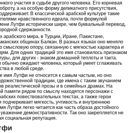
нкого участия в судьбе другого человека. Его корневая
оброту, а на особую форму деликатного присутствия,
поддерживает. В классической арабской культуре такие
ителями нравственного идеала, почти формулой
мени Лутфи исторически шире, чем буквальный перевод,
городной сдержанности.
х арабского мира, в Турции, Иране, Пакистане,
ьманских общинах Балкан. В разных языках оно меняло
ю смысловую опору, связанную с мягкостью характера и
ям. Для одних традиций это имя становилось признаком
уры, для других - знаком домашней теплоты и такта.
 обычно ожидают человека, который умеет сглаживать
ства в любой среде.
ре имя Лутфи не относится к самым частым, но оно
художественной традиции, где имена с таким звучанием
ов реалистической прозы и в семейных драмах. На
ой памяти рядом по смыслу находятся персонажи с
абских повествовательных текстах, а также герои
я подчеркивает мягкость, учтивость и внутреннюю
мя Лутфи легко читается как часть образа достойного
уважение демонстративности. Так оно закрепляется не
кая социальная репутация.
тфи