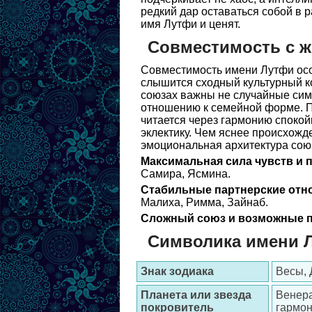
редкий дар оставаться собой в р
имя Лутфи и ценят.
Совместимость с 
Совместимость имени Лутфи осо
слышится сходный культурный ко
союзах важны не случайные симп
отношению к семейной форме. П
читается через гармонию спокой
эклектику. Чем яснее происхожд
эмоциональная архитектура сою
Максимальная сила чувств и 
Самира, Ясмина.
Стабильные партнерские отн
Малиха, Римма, Зайнаб.
Сложный союз и возможные п
Символика имени 
Знак зодиака
Весы, 
Планета или звезда
Венера
покровитель
гармо