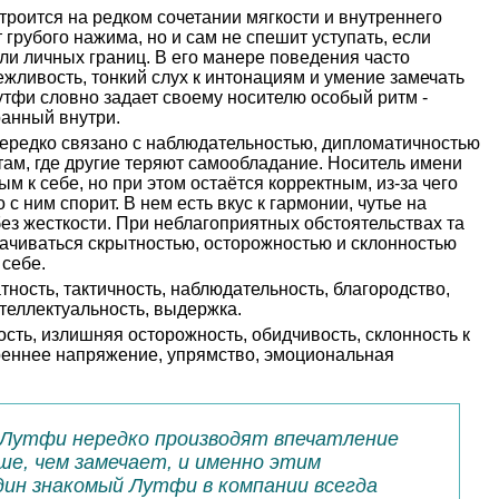
роится на редком сочетании мягкости и внутреннего
 грубого нажима, но и сам не спешит уступать, если
или личных границ. В его манере поведения часто
ежливость, тонкий слух к интонациям и умение замечать
Лутфи словно задает своему носителю особый ритм -
ранный внутри.
нередко связано с наблюдательностью, дипломатичностью
там, где другие теряют самообладание. Носитель имени
 к себе, но при этом остаётся корректным, из-за чего
 с ним спорит. В нем есть вкус к гармонии, чутье на
без жесткости. При неблагоприятных обстоятельствах та
ачиваться скрытностью, осторожностью и склонностью
себе.
тность, тактичность, наблюдательность, благородство,
теллектуальность, выдержка.
сть, излишняя осторожность, обидчивость, склонность к
реннее напряжение, упрямство, эмоциональная
 Лутфи нередко производят впечатление
ше, чем замечает, и именно этим
дин знакомый Лутфи в компании всегда