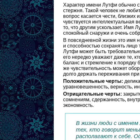
Характер имени Лутфи обычно ст
стержня. Такой человек не любит
вопрос касается чести, близких 
чувствуется интеллектуальная в
то, что другим ускользает. Имя 
спокойный снаружи и очень соб
В повседневной жизни это имя 
и способностью сохранять лицо 
Лутфи может быть требовательным
его нередко уважают даже те, кто
баланс и стремление к порядку 
же чувствительность может обор
долго держать переживания при 
Положительные черты:
делика
уравновешенность, верность, ин
Отрицательные черты:
закрыто
сомнениям, сдержанность, внут
экономность.
В жизни люди с именем
тех, кто говорит мень
располагают к себе. О