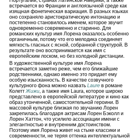
Португалии, странах Латинской Америки, а также
встречается во Франции и англоязычной среде как
изящная фонетическая вариация. В разных языках
оно сохраняло аристократическую интонацию и
постепенно становилось именем, которое звучит
одновременно современно и старинно. Для
романских культур имя Лорена оказалось особенно
органичным, потому что его мелодика соединяет
мягкость гласных с ясной, собранной структурой. В
результате оно воспринимается как имя с
европейским лоском, но без холодной дистанции.
В художественной культуре имя Лорена
встречается заметно реже, чем его ближайшие
родственники, однако именно это придает ему
особую изысканность. В качестве созвучного
культурного фона можно назвать
Laure
в романе
Колетт
Жижи
, а также имя Laura, которое широко
представлено в европейской литературе и кино как
образ утонченной, самостоятельной героини. В
массовой культуре близкая по звучанию Лорен
закрепилась благодаря актрисам Лорен Бэколл и
Лорен Хаттон, что усилило ассоциации имени с
элегантностью и внутренним достоинством.
Поэтому имя Лорена живет на стыке классики и
современности, не теряя оттенка интеллектуальной