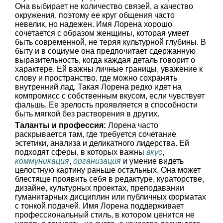
Она выбирает не количество связей, а качество
окружения, поэтому ее круг общения часто
невелик, но надежен. Имя Лорена хорошо
сочетается с образом женщины, которая умеет
быть современной, не теряя культурной глубины. В
быту и в социуме она предпочитает сдержанную
выразительность, когда каждая деталь говорит о
характере. Ей важны личные границы, уважение к
слову и пространство, где можно сохранять
внутренний лад. Такая Лорена редко идет на
компромисс с собственным вкусом, если чувствует
фальшь. Ее зрелость проявляется в способности
быть мягкой без растворения в других.
Таланты и профессия:
Лорена часто
раскрывается там, где требуется сочетание
эстетики, анализа и деликатного лидерства. Ей
подходят сферы, в которых важны
вкус
,
коммуникация
,
организация
и умение видеть
целостную картину раньше остальных. Она может
блестяще проявить себя в редактуре, кураторстве,
дизайне, культурных проектах, преподавании
гуманитарных дисциплин или публичных форматах
с тонкой подачей. Имя Лорена поддерживает
профессиональный стиль, в котором ценится не