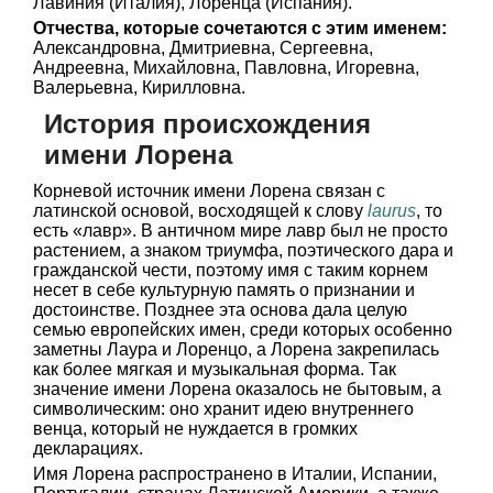
Лавиния (Италия), Лоренца (Испания).
Отчества, которые сочетаются с этим именем:
Александровна, Дмитриевна, Сергеевна,
Андреевна, Михайловна, Павловна, Игоревна,
Валерьевна, Кирилловна.
История происхождения
имени Лорена
Корневой источник имени Лорена связан с
латинской основой, восходящей к слову
laurus
, то
есть «лавр». В античном мире лавр был не просто
растением, а знаком триумфа, поэтического дара и
гражданской чести, поэтому имя с таким корнем
несет в себе культурную память о признании и
достоинстве. Позднее эта основа дала целую
семью европейских имен, среди которых особенно
заметны Лаура и Лоренцо, а Лорена закрепилась
как более мягкая и музыкальная форма. Так
значение имени Лорена оказалось не бытовым, а
символическим: оно хранит идею внутреннего
венца, который не нуждается в громких
декларациях.
Имя Лорена распространено в Италии, Испании,