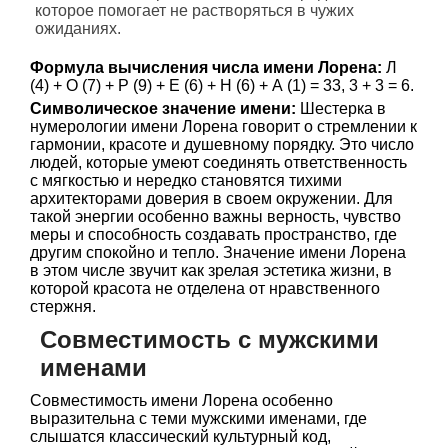
которое помогает не растворяться в чужих
ожиданиях.
Формула вычисления числа имени Лорена:
Л
(4) + О (7) + Р (9) + Е (6) + Н (6) + А (1) = 33, 3 + 3 = 6.
Символическое значение имени:
Шестерка в
нумерологии имени Лорена говорит о стремлении к
гармонии, красоте и душевному порядку. Это число
людей, которые умеют соединять ответственность
с мягкостью и нередко становятся тихими
архитекторами доверия в своем окружении. Для
такой энергии особенно важны верность, чувство
меры и способность создавать пространство, где
другим спокойно и тепло. Значение имени Лорена
в этом числе звучит как зрелая эстетика жизни, в
которой красота не отделена от нравственного
стержня.
Совместимость с мужскими
именами
Совместимость имени Лорена особенно
выразительна с теми мужскими именами, где
слышатся классический культурный код,