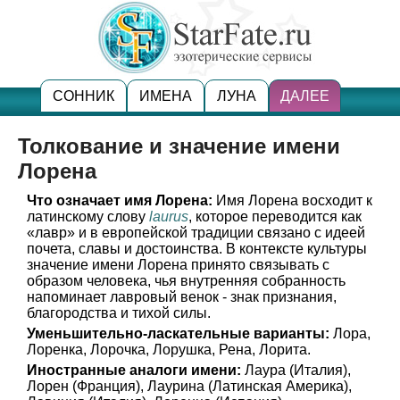
СОННИК
ИМЕНА
ЛУНА
ДАЛЕЕ
Толкование и значение имени
Лорена
Что означает имя Лорена:
Имя Лорена восходит к
латинскому слову
laurus
, которое переводится как
«лавр» и в европейской традиции связано с идеей
почета, славы и достоинства. В контексте культуры
значение имени Лорена принято связывать с
образом человека, чья внутренняя собранность
напоминает лавровый венок - знак признания,
благородства и тихой силы.
Уменьшительно-ласкательные варианты:
Лора,
Лоренка, Лорочка, Лорушка, Рена, Лорита.
Иностранные аналоги имени:
Лаура (Италия),
Лорен (Франция), Лаурина (Латинская Америка),