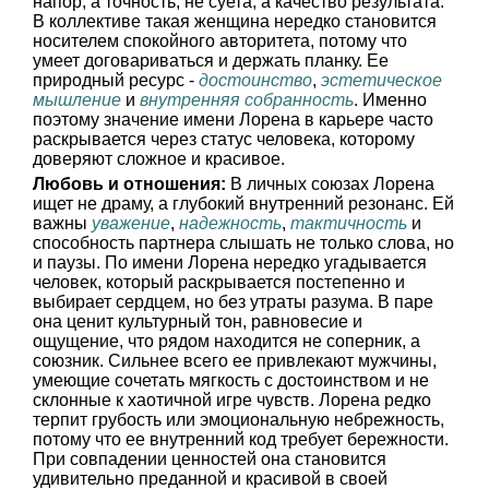
напор, а точность, не суета, а качество результата.
В коллективе такая женщина нередко становится
носителем спокойного авторитета, потому что
умеет договариваться и держать планку. Ее
природный ресурс -
достоинство
,
эстетическое
мышление
и
внутренняя собранность
. Именно
поэтому значение имени Лорена в карьере часто
раскрывается через статус человека, которому
доверяют сложное и красивое.
Любовь и отношения:
В личных союзах Лорена
ищет не драму, а глубокий внутренний резонанс. Ей
важны
уважение
,
надежность
,
тактичность
и
способность партнера слышать не только слова, но
и паузы. По имени Лорена нередко угадывается
человек, который раскрывается постепенно и
выбирает сердцем, но без утраты разума. В паре
она ценит культурный тон, равновесие и
ощущение, что рядом находится не соперник, а
союзник. Сильнее всего ее привлекают мужчины,
умеющие сочетать мягкость с достоинством и не
склонные к хаотичной игре чувств. Лорена редко
терпит грубость или эмоциональную небрежность,
потому что ее внутренний код требует бережности.
При совпадении ценностей она становится
удивительно преданной и красивой в своей