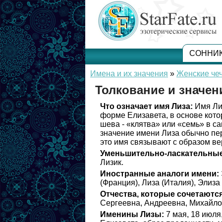
СОННИ
Имена и их значения
»
Женские чеч
Толкование и значен
Что означает имя Лиза:
Имя Лиз
форме Елизавета, в основе кото
шева - «клятва» или «семь» в с
значение имени Лиза обычно пере
это имя связывают с образом ве
Уменьшительно-ласкательные
Лизик.
Иностранные аналоги имени:
(Франция), Лиза (Италия), Элиза
Отчества, которые сочетаются
Сергеевна, Андреевна, Михайло
Именины Лизы:
7 мая, 18 июля,