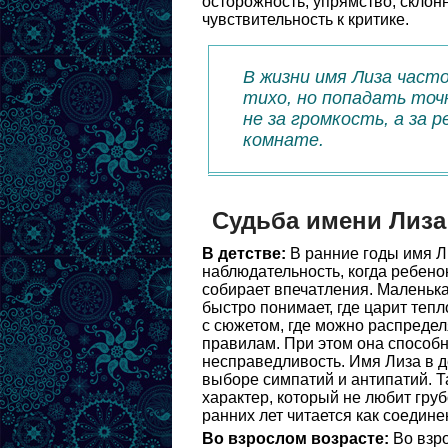
осторожность, упрямство, склон
чувствительность к критике.
В жизни имя Лиза част
тихо, но попадать точ
не за громкость, а за
комнате.
Судьба имени Лиза
В детстве:
В ранние годы имя Л
наблюдательность, когда ребено
собирает впечатления. Маленька
быстро понимает, где царит тепл
с сюжетом, где можно распреде
правилам. При этом она способн
несправедливость. Имя Лиза в д
выборе симпатий и антипатий. Та
характер, который не любит гру
ранних лет читается как соедин
Во взрослом возрасте:
Во взро