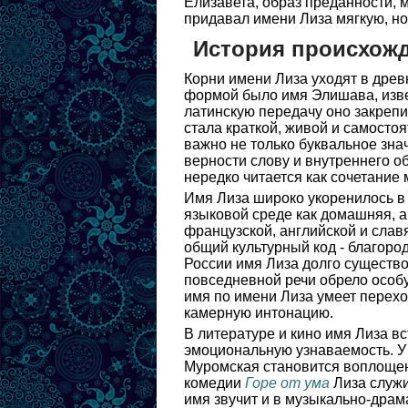
Елизавета, образ преданности, 
придавал имени Лиза мягкую, но
История происхожд
Корни имени Лиза уходят в дре
формой было имя Элишава, извес
латинскую передачу оно закрепи
стала краткой, живой и самосто
важно не только буквальное зна
верности слову и внутреннего о
нередко читается как сочетание 
Имя Лиза широко укоренилось в 
языковой среде как домашняя, а
французской, английской и славя
общий культурный код - благоро
России имя Лиза долго существ
повседневной речи обрело особую
имя по имени Лиза умеет перехо
камерную интонацию.
В литературе и кино имя Лиза вс
эмоциональную узнаваемость. У
Муромская становится воплощен
комедии
Горе от ума
Лиза служи
имя звучит и в музыкально-драм