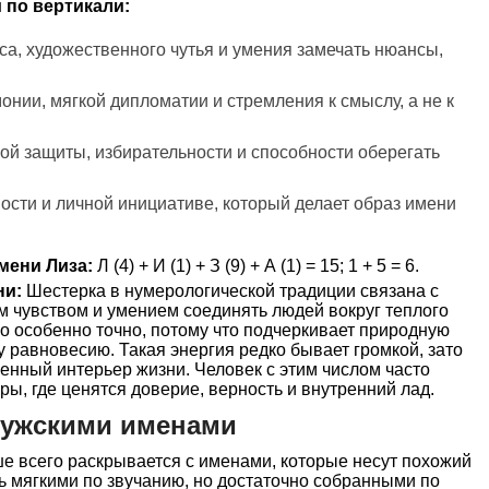
 по вертикали:
уса, художественного чутья и умения замечать нюансы,
онии, мягкой дипломатии и стремления к смыслу, а не к
ой защиты, избирательности и способности оберегать
сности и личной инициативе, который делает образ имени
мени Лиза:
Л (4) + И (1) + З (9) + А (1) = 15; 1 + 5 = 6.
ни:
Шестерка в нумерологической традиции связана с
им чувством и умением соединять людей вокруг теплого
ло особенно точно, потому что подчеркивает природную
му равновесию. Такая энергия редко бывает громкой, зато
енный интерьер жизни. Человек с этим числом часто
ы, где ценятся доверие, верность и внутренний лад.
мужскими именами
е всего раскрывается с именами, которые несут похожий
ь мягкими по звучанию, но достаточно собранными по