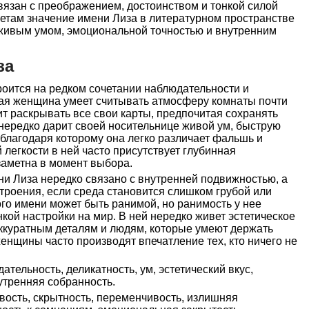
связан с преображением, достоинством и тонкой силой
жетам значение имени Лиза в литературном пространстве
 живым умом, эмоциональной точностью и внутренним
за
роится на редком сочетании наблюдательности и
кая женщина умеет считывать атмосферу комнаты почти
ит раскрывать все свои карты, предпочитая сохранять
нередко дарит своей носительнице живой ум, быструю
 благодаря которому она легко различает фальшь и
 легкости в ней часто присутствует глубинная
заметна в момент выбора.
ни Лиза нередко связано с внутренней подвижностью, а
строения, если среда становится слишком грубой или
го имени может быть ранимой, но ранимость у нее
кой настройки на мир. В ней нередко живет эстетическое
 аккуратным деталям и людям, которые умеют держать
женщины часто производят впечатление тех, кто ничего не
ательность, деликатность, ум, эстетический вкус,
нутренняя собранность.
ость, скрытность, переменчивость, излишняя