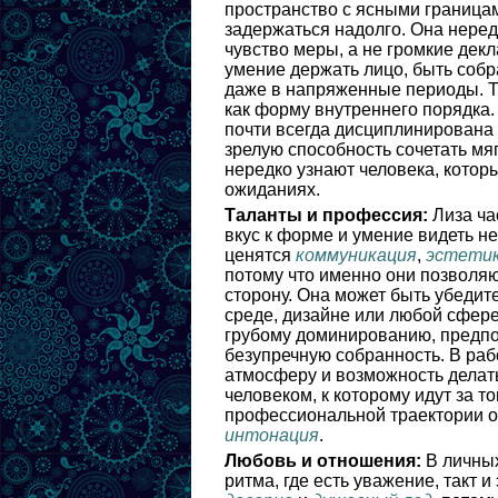
пространство с ясными граница
задержаться надолго. Она нередк
чувство меры, а не громкие дек
умение держать лицо, быть собр
даже в напряженные периоды. Т
как форму внутреннего порядка. 
почти всегда дисциплинирована
зрелую способность сочетать мя
нередко узнают человека, которы
ожиданиях.
Таланты и профессия:
Лиза ча
вкус к форме и умение видеть н
ценятся
коммуникация
,
эстети
потому что именно они позволяю
сторону. Она может быть убедите
среде, дизайне или любой сфере
грубому доминированию, предпо
безупречную собранность. В раб
атмосферу и возможность делать
человеком, к которому идут за т
профессиональной траектории 
интонация
.
Любовь и отношения:
В личных
ритма, где есть уважение, такт