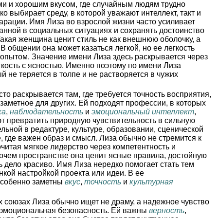
ми и хорошим вкусом, где случайным людям трудно
о выбирает среду, в которой уважают интеллект, такт и
ларации. Имя Лиза во взрослой жизни часто усиливает
анной в социальных ситуациях и сохранять достоинство
акая женщина ценит стиль не как внешнюю оболочку, а
В общении она может казаться легкой, но ее легкость
 опытом. Значение имени Лиза здесь раскрывается через
гкость с ясностью. Именно поэтому по имени Лиза
й не теряется в толпе и не растворяется в чужих
сто раскрывается там, где требуется точность восприятия,
езаметное для других. Ей подходят профессии, в которых
ка
,
наблюдательность
и
эмоциональный интеллект
,
т превратить природную чувствительность в сильную
льной в редактуре, культуре, образовании, сценической
, где важен образ и смысл. Лиза обычно не стремится к
читая мягкое лидерство через компетентность и
очем пространстве она ценит ясные правила, достойную
 дело красиво. Имя Лиза нередко помогает стать тем
онкой настройкой проекта или идеи. В ее
особенно заметны
вкус
,
точность
и
культурная
 союзах Лиза обычно ищет не драму, а надежное чувство
 и эмоциональная безопасность. Ей важны
верность
,