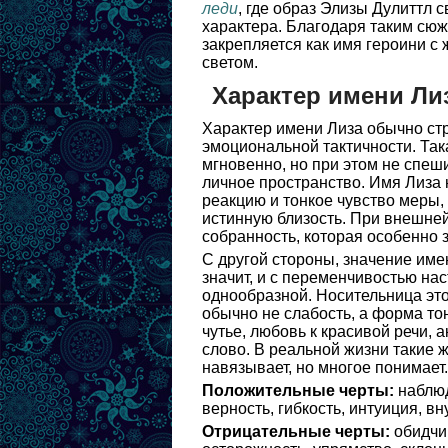
леди
, где образ Элизы Дулиттл 
характера. Благодаря таким сю
закрепляется как имя героини с
светом.
Характер имени Ли
Характер имени Лиза обычно ст
эмоциональной тактичности. Та
мгновенно, но при этом не спеш
личное пространство. Имя Лиза 
реакцию и тонкое чувство меры,
истинную близость. При внешней
собранность, которая особенно 
С другой стороны, значение име
значит, и с переменчивостью на
однообразной. Носительница это
обычно не слабость, а форма тон
чутье, любовь к красивой речи,
слово. В реальной жизни такие 
навязывает, но многое понимает.
Положительные черты:
наблюд
верность, гибкость, интуиция, в
Отрицательные черты:
обидчив