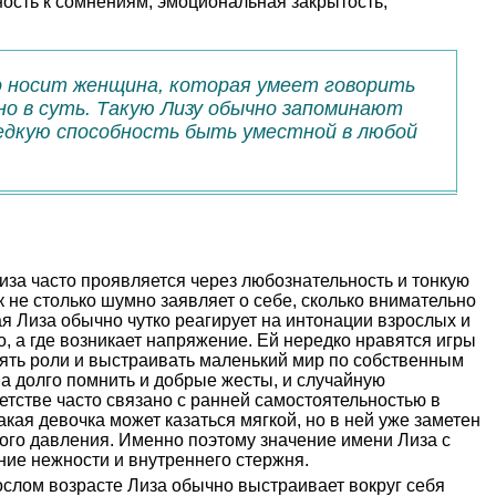
ность к сомнениям, эмоциональная закрытость,
о носит женщина, которая умеет говорить
но в суть. Такую Лизу обычно запоминают
 редкую способность быть уместной в любой
иза часто проявляется через любознательность и тонкую
к не столько шумно заявляет о себе, сколько внимательно
я Лиза обычно чутко реагирует на интонации взрослых и
о, а где возникает напряжение. Ей нередко нравятся игры
лять роли и выстраивать маленький мир по собственным
а долго помнить и добрые жесты, и случайную
етстве часто связано с ранней самостоятельностью в
кая девочка может казаться мягкой, но в ней уже заметен
бого давления. Именно поэтому значение имени Лиза с
ение нежности и внутреннего стержня.
слом возрасте Лиза обычно выстраивает вокруг себя