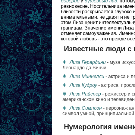
доверие
и
душевный лад
, потом
равновесие. Носительница имени
близости раскрывается глубоко 
внимательными, не давят и не т
этом Лиза ценит интеллектуальну
границам. Значение имени Лиза 
отменяет самоуважения. Именно
которой любовь - это прежде вс
Известные люди с 
Лиза Герардини
- муза искус
Леонардо да Винчи.
Лиза Миннелли
- актриса и 
Лиза Кудроу
- актриса, прос
Лиза Райснер
- режиссер и с
американском кино и телевиден
Лиза Симпсон
- персонаж а
символ умной, принципиальной 
Нумерология имен