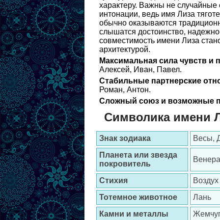
характеру. Важны не случайные 
интонации, ведь имя Лиза тяготе
обычно оказываются традиционн
слышатся достоинство, надежно
совместимость имени Лиза стано
архитектурой.
Максимальная сила чувств и 
Алексей, Иван, Павел.
Стабильные партнерские отн
Роман, Антон.
Сложный союз и возможные п
Символика имени 
Знак зодиака
Весы, 
Планета или звезда
Венера
покровитель
Стихия
Воздух
Тотемное животное
Лань
Камни и металлы
Жемчуг