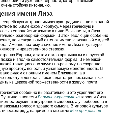
милосердия и духовной верности, который веками
 очень стойкую интонацию.
ения имени Лиза
внееврейскую антропонимическую традицию, где исходной
тное по библейскому корпусу. Через греческую и
лось в европейских языках в виде Елизаветы, а Лиза
ятельной разговорной формой. В этой эволюции особенно
чение, но и сакральный оттенок имени, связанный с идеей
бета. Именно поэтому значение имени Лиза в культуре
мягкости и нравственного стержня.
странах Европы, а затем стало привычным и в русской
 позже и вполне самостоятельная форма. В немецкой,
нской традициях оно звучит по-разному, но сохраняет
дную простоту, ясность и узнаваемую женственность. В
овало рядом с полным именем Елизавета, а в
 теплоту и легкость. Такая адаптация показывает, как
дить из церковной торжественности в живую, почти
тречается особенно выразительно, и это укрепляет его
 Пушкина в повести
Барышня-крестьянка
героиня Лиза
ием остроумия и внутренней свободы, а у Грибоедова в
т важным голосом здравого смысла. В мировой культуре
атическом ряду, например в мюзикле
Моя прекрасная