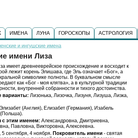
К
ИМЕНА
ЛУНА
ГОРОСКОПЫ
АСТРОЛОГИЯ
енские и ингушские имена
ие имени Лиза
а имеет древнееврейское происхождение и восходит к
рой лежит корень Элишава, где Эль означает «Бог», а
акральной символике полноты. В буквальном смысле
дают как «Бог - моя клятва», а в культурной традиции
рности, внутренней собранности и тихого достоинства.
 варианты:
Лизонька, Лизочка, Лизуня, Лизуша, Лизка,
Элизабет (Англия), Елизабет (Германия), Изабель
 (Польша).
 с этим именем:
Александровна, Дмитриевна,
вна, Павловна, Викторовна, Алексеевна.
 5 сентября, 4 ноября.
Покровитель имени
- святая