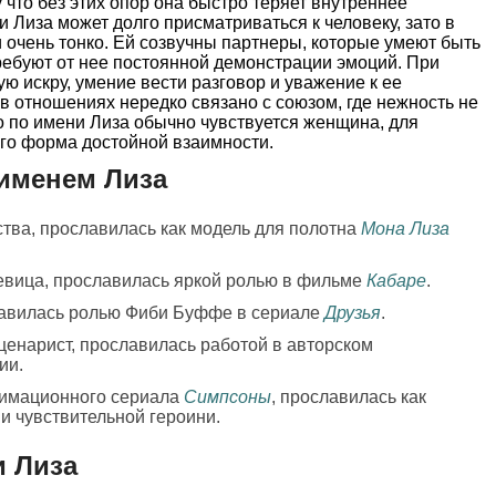
у что без этих опор она быстро теряет внутреннее
 Лиза может долго присматриваться к человеку, зато в
и очень тонко. Ей созвучны партнеры, которые умеют быть
ребуют от нее постоянной демонстрации эмоций. При
ю искру, умение вести разговор и уважение к ее
в отношениях нередко связано с союзом, где нежность не
 по имени Лиза обычно чувствуется женщина, для
его форма достойной взаимности.
именем Лиза
ства, прославилась как модель для полотна
Мона Лиза
певица, прославилась яркой ролью в фильме
Кабаре
.
лавилась ролью Фиби Буффе в сериале
Друзья
.
ценарист, прославилась работой в авторском
ии.
нимационного сериала
Симпсоны
, прославилась как
и чувствительной героини.
и Лиза