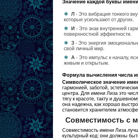
Значение каждой буквы имени
Л
- Это вибрация тонкого вк
которые ускользают от других.
И
- Это знак внутренней гарм
поверхностной эффектности.
З
- Это энергия эмоциональн
свой личный мир.
А
- Это импульс к началу, я
живым и открытым.
Формула вычисления числа и
Символическое значение име
гармонией, заботой, эстетическ
центра. Для имени Лиза это чис
тягу к красоте, такту и душевно
она надежна, как хорошо выстро
становится хранителем атмосфер
Совместимость с 
Совместимость имени Лиза лучш
культурный код: они должны быт