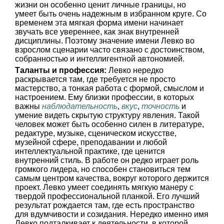
жизни он особенно ценит личные границы, но
умеет быть очень надежным в избранном круге. Со
временем эта мягкая форма имени начинает
звучать все увереннее, как знак внутренней
дисциплины. Поэтому значение имени Левко во
взрослом сценарии часто связано с достоинством,
собранностью и интеллигентной автономией.
Таланты и профессия:
Левко нередко
раскрывается там, где требуется не просто
мастерство, а тонкая работа с формой, смыслом и
настроением. Ему близки профессии, в которых
важны
наблюдательность
,
вкус
,
точность
и
умение видеть скрытую структуру явления. Такой
человек может быть особенно силен в литературе,
редактуре, музыке, сценическом искусстве,
музейной сфере, преподавании и любой
интеллектуальной практике, где ценится
внутренний стиль. В работе он редко играет роль
громкого лидера, но способен становиться тем
самым центром качества, вокруг которого держится
проект. Левко умеет соединять мягкую манеру с
твердой профессиональной планкой. Его лучший
результат рождается там, где есть пространство
для вдумчивости и созидания. Нередко именно имя
Левко подталкивает к деятельности, в которой