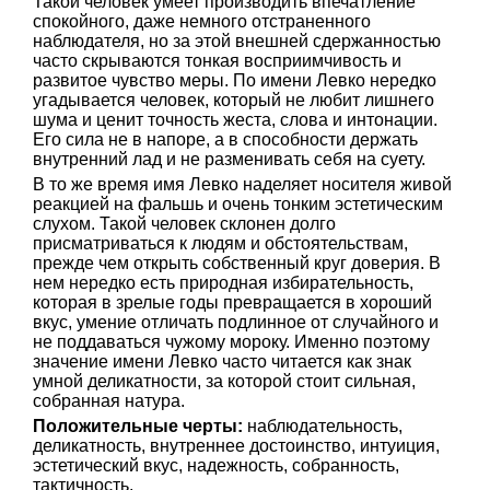
Такой человек умеет производить впечатление
спокойного, даже немного отстраненного
наблюдателя, но за этой внешней сдержанностью
часто скрываются тонкая восприимчивость и
развитое чувство меры. По имени Левко нередко
угадывается человек, который не любит лишнего
шума и ценит точность жеста, слова и интонации.
Его сила не в напоре, а в способности держать
внутренний лад и не разменивать себя на суету.
В то же время имя Левко наделяет носителя живой
реакцией на фальшь и очень тонким эстетическим
слухом. Такой человек склонен долго
присматриваться к людям и обстоятельствам,
прежде чем открыть собственный круг доверия. В
нем нередко есть природная избирательность,
которая в зрелые годы превращается в хороший
вкус, умение отличать подлинное от случайного и
не поддаваться чужому мороку. Именно поэтому
значение имени Левко часто читается как знак
умной деликатности, за которой стоит сильная,
собранная натура.
Положительные черты:
наблюдательность,
деликатность, внутреннее достоинство, интуиция,
эстетический вкус, надежность, собранность,
тактичность.