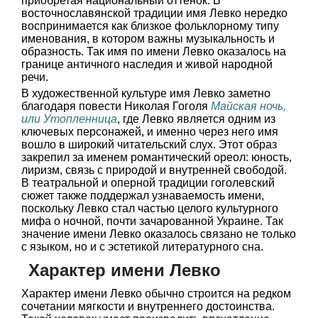
приобретая национальный оттенок. В
восточнославянской традиции имя Левко нередко
воспринимается как близкое фольклорному типу
именования, в котором важны музыкальность и
образность. Так имя по имени Левко оказалось на
границе античного наследия и живой народной
речи.
В художественной культуре имя Левко заметно
благодаря повести Николая Гоголя
Майская ночь,
или Утопленница
, где Левко является одним из
ключевых персонажей, и именно через него имя
вошло в широкий читательский слух. Этот образ
закрепил за именем романтический ореол: юность,
лиризм, связь с природой и внутренней свободой.
В театральной и оперной традиции гоголевский
сюжет также поддержал узнаваемость имени,
поскольку Левко стал частью целого культурного
мифа о ночной, почти зачарованной Украине. Так
значение имени Левко оказалось связано не только
с языком, но и с эстетикой литературного сна.
Характер имени Левко
Характер имени Левко обычно строится на редком
сочетании мягкости и внутреннего достоинства.