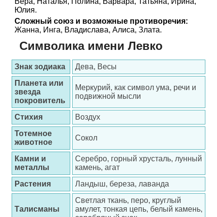
Вера, Наталья, Полина, Варвара, Татьяна, Ирина,
Юлия.
Сложный союз и возможные противоречия:
Жанна, Инга, Владислава, Алиса, Злата.
Символика имени Левко
Знак зодиака
Дева, Весы
Планета или
Меркурий, как символ ума, речи и
звезда
подвижной мысли
покровитель
Стихия
Воздух
Тотемное
Сокол
животное
Камни и
Серебро, горный хрусталь, лунный
металлы
камень, агат
Растения
Ландыш, береза, лаванда
Светлая ткань, перо, круглый
Талисманы
амулет, тонкая цепь, белый камень,