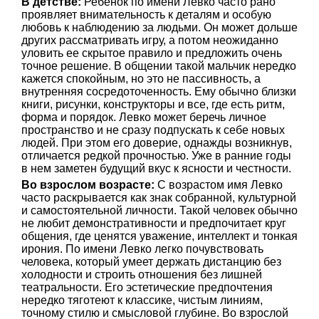
В детстве:
Ребенок по имени Левко часто рано
проявляет внимательность к деталям и особую
любовь к наблюдению за людьми. Он может дольше
других рассматривать игру, а потом неожиданно
уловить ее скрытое правило и предложить очень
точное решение. В общении такой мальчик нередко
кажется спокойным, но это не пассивность, а
внутренняя сосредоточенность. Ему обычно близки
книги, рисунки, конструкторы и все, где есть ритм,
форма и порядок. Левко может беречь личное
пространство и не сразу подпускать к себе новых
людей. При этом его доверие, однажды возникнув,
отличается редкой прочностью. Уже в ранние годы
в нем заметен будущий вкус к ясности и честности.
Во взрослом возрасте:
С возрастом имя Левко
часто раскрывается как знак собранной, культурной
и самостоятельной личности. Такой человек обычно
не любит демонстративности и предпочитает круг
общения, где ценятся уважение, интеллект и тонкая
ирония. По имени Левко легко почувствовать
человека, который умеет держать дистанцию без
холодности и строить отношения без лишней
театральности. Его эстетические предпочтения
нередко тяготеют к классике, чистым линиям,
точному стилю и смысловой глубине. Во взрослой