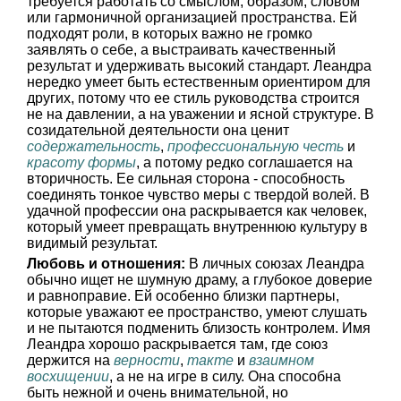
требуется работать со смыслом, образом, словом
или гармоничной организацией пространства. Ей
подходят роли, в которых важно не громко
заявлять о себе, а выстраивать качественный
результат и удерживать высокий стандарт. Леандра
нередко умеет быть естественным ориентиром для
других, потому что ее стиль руководства строится
не на давлении, а на уважении и ясной структуре. В
созидательной деятельности она ценит
содержательность
,
профессиональную честь
и
красоту формы
, а потому редко соглашается на
вторичность. Ее сильная сторона - способность
соединять тонкое чувство меры с твердой волей. В
удачной профессии она раскрывается как человек,
который умеет превращать внутреннюю культуру в
видимый результат.
Любовь и отношения:
В личных союзах Леандра
обычно ищет не шумную драму, а глубокое доверие
и равноправие. Ей особенно близки партнеры,
которые уважают ее пространство, умеют слушать
и не пытаются подменить близость контролем. Имя
Леандра хорошо раскрывается там, где союз
держится на
верности
,
такте
и
взаимном
восхищении
, а не на игре в силу. Она способна
быть нежной и очень внимательной, но