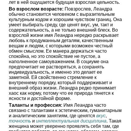
лет в ней ощущается будущая взрослая цельность.
Во взрослом возрасте:
Повзрослев, Леандра
обычно становится человеком с выразительным
культурным кодом и хорошим чувством границ. Она
умеет выбирать среду, где ценят вкус, ум, такт и
содержательность, а не только внешний блеск. Во
взрослой жизни имя Леандра нередко раскрывает
любовь к продуманным деталям, качественным
вещам и людям, с которыми возможен честный
обмен смыслом. Ее манера держаться часто
спокойна, но это спокойствие не пустое, а
наполненное самоуважением. В социуме она
предпочитает не растворяться, а сохранять
индивидуальность, и именно это делает ее
заметной. Ей свойственно стремление к
внутреннему порядку, который поддерживает и
внешний образ жизни. Леандра редко принимает
хаос как норму, потому что ее природа тянется к
ясности и достойной форме.
Таланты и профессия:
Имя Леандра часто
связано с талантами к эстетическим, гуманитарным
и аналитическим занятиям, где ценятся
вкус
,
точность
и
интеллектуальная дисциплина
. Такая
женщина может уверенно проявлять себя там, где