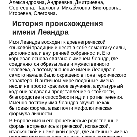
Александровна, Андреевна, Дмитриевна,
Сергеевна, Павловна, Михайловна, Викторовна,
Игоревна, Олеговна.
История происхождения
имени Леандра
Имя Леандра восходит к древнегреческой
языковой традиции и несет в себе семантику силы,
достоинства и внутренней собранности. Его
корневая основа связана с именем Леандр, где
соединяются образы льва и мужественного
человека, а потому значение имени Леандра с
самого начала было окрашено в тона героического
характера. В античном мире подобные имена
несли не просто красивое звучание, а культурный
код: они задавали представление о стойкости,
благородстве и способности идти против течения.
Именно поэтому имя Леандра звучит не как
бытовая форма, а как почти мифологическая
формула личности.
В Европе имя и его фонетические родственные
формы встречались в греческой, испанской,
итальянской и немецкой среде, где античные имена