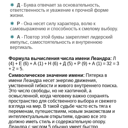
Д
- Буква отвечает за основательность,
ответственность и уважение к прочной форме
жизни.
Р
- Она несет силу характера, волю к
самовыражению и способность к смелому выбору.
А
- Повтор этой буквы закрепляет лидерский
импульс, самостоятельность и внутреннюю
вертикаль.
Формула вычисления числа имени Леандра:
Л
(4) + Е (6) + А (1) + Н (6) + Д (5) + Р (9) + А (1) = 32 = 3
+ 2 = 5.
Символическое значение имени:
Пятерка в
имени Леандра несет энергию движения,
умственной гибкости и живого внутреннего поиска.
Это число свободы, но не хаотичной, а
осмысленной, когда человеку важно сохранять
пространство для собственного выбора и свежего
взгляда на мир. В такой судьбе часто есть тяга к
переменам, путешествиям, новым знакомствам и
интеллектуальным открытиям, однако все это
должно иметь стиль и содержательную опору.
Леандра с числом 5 обычно умеет быстро