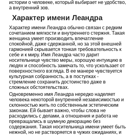
истории о человеке, который выбирает не удобство,
а внутренний зов.
Характер имени Леандра
Характер имени Леандра обычно связан с редким
сочетанием мягкости и внутреннего стержня. Такая
женщина умеет производить впечатление
спокойной, даже сдержанной, но за этой внешней
гармонией скрывается тонкая требовательность к
себе и к миру. Имя Леандра часто дарит
носительнице чувство меры, хорошую интуицию в
людях и способность замечать то, что ускользает от
поверхностного взгляда. В ее манере чувствуется
культурная собранность, а в поступках -
стремление сохранить достоинство даже в
сложных обстоятельствах.
Одновременно имя Леандра нередко наделяет
человека некоторой внутренней независимостью и
склонностью жить по собственным эстетическим
законам. Ей бывает важно, чтобы слова не
расходились с делами, а отношения и работа не
превращались в шумную декорацию без
содержания. Такая носительница имени умеет быть
нежной, но не растворяется в чужих ожиданиях, и