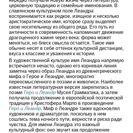
нередко получали новую жизнь через литературу,
церковную традицию и семейные именования. В
славянском культурном поле Леандра
воспринимается как редкое, изящное и несколько
аристократическое имя, которое сразу выделяет
свою носительницу из общего ряда. Его путь из
античности в современность напоминает движение
драгоценного камня через века: форма может
меняться, но блеск смысла остается. Такое имя
обычно несет в себе оттенок культурной дистанции,
вкуса к классике и уважения к истории.
В художественной культуре имя Леандра напрямую
встречается нечасто, однако его корневая линия
заметна через образ Леандра из древнегреческого
мифа о Герое и Леандре, многократно
переосмысленного в поэзии и живописи. Наиболее
известная литературная версия закрепилась в
поэме
Геро и Леандр
Мусея Грамматика, а затем
получила продолжение в европейской поэтической
традиции у Кристофера Марло в произведении
Геро и Леандр
. Миф о Леандре также вдохновлял
художников и драматургов, поскольку в нем
сошлись тема ночного пути, верности и риска ради
чувства. Для имени Леандра это важный
культурный фон: оно звучит как продолжение