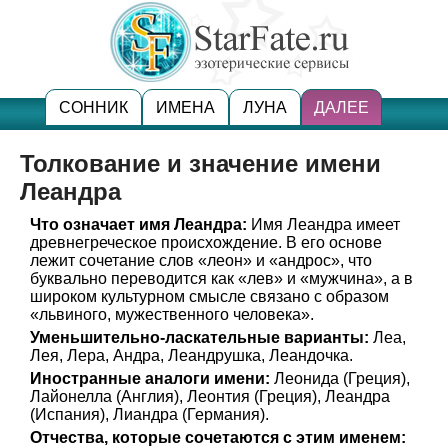
СОННИК
ИМЕНА
ЛУНА
ДАЛЕЕ
Толкование и значение имени
Леандра
Что означает имя Леандра:
Имя Леандра имеет
древнегреческое происхождение. В его основе
лежит сочетание слов «леон» и «андрос», что
буквально переводится как «лев» и «мужчина», а в
широком культурном смысле связано с образом
«львиного, мужественного человека».
Уменьшительно-ласкательные варианты:
Леа,
Лея, Лера, Андра, Леандрушка, Леандочка.
Иностранные аналоги имени:
Леонида (Греция),
Лайонелла (Англия), Леонтия (Греция), Леандра
(Испания), Лиандра (Германия).
Отчества, которые сочетаются с этим именем: