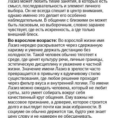
Лазиз может любить тихие занятия, в которых есть
смысл, последовательность и элемент личного
выбора. Он не всегда спешит в центр внимания,
однако именно это делает его особенно
наблюдательным. В общении с близкими он может
быть ласковым, но выборочным, словно заранее
чувствует, где есть искренность, а где только
внешний блеск.
Во взрослом возрасте:
Во взрослой жизни имя
Лазиз нередко раскрывается через сдержанную
харизму и умение держать дистанцию без
холодности. Такой человек обычно тяготеет к
среде, где ценят культуру речи, личные границы,
эстетическую дисциплину и уважение к частной
жизни. Значение имени Лазиз в зрелости часто
превращается в привычку к вдумчивому стилю
существования, где любое решение проходит
через фильтр вкуса и внутренней логики. По имени
Лазиз можно ожидать человека, который не любит
суеты, зато умеет собирать вокруг себя
качественный круг общения. Ему важны не
массовое признание, а доверие, которое строится
долго и выглядит почти как знак избранности. В
социуме он обычно держится так, будто уже знает
цену слову и не намерен ее обесценивать.