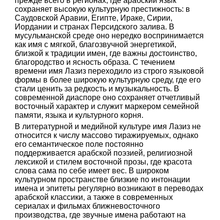
прежде всего в регионах, где арабский язык
сохраняет высокую культурную престижность: в
Саудовской Аравии, Египте, Ираке, Сирии,
Иордании и странах Персидского залива. В
мусульманской среде оно нередко воспринимается
как имя с мягкой, благозвучной энергетикой,
близкой к традиции имен, где важны достоинство,
благородство и ясность образа. С течением
времени имя Лазиз переходило из строго языковой
формы в более широкую культурную среду, где его
стали ценить за редкость и музыкальность. В
современной диаспоре оно сохраняет отчетливый
восточный характер и служит маркером семейной
памяти, языка и культурного корня.
В литературной и медийной культуре имя Лазиз не
относится к числу массово тиражируемых, однако
его семантическое поле постоянно
поддерживается арабской поэзией, религиозной
лексикой и стилем восточной прозы, где красота
слова сама по себе имеет вес. В широком
культурном пространстве близкие по интонации
имена и эпитеты регулярно возникают в переводах
арабской классики, а также в современных
сериалах и фильмах ближневосточного
производства, где звучные имена работают на