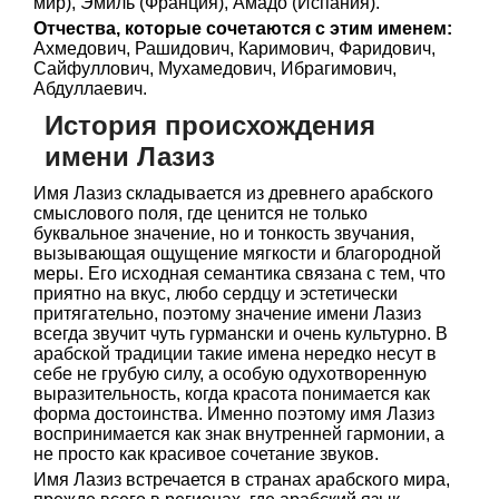
мир), Эмиль (Франция), Амадо (Испания).
Отчества, которые сочетаются с этим именем:
Ахмедович, Рашидович, Каримович, Фаридович,
Сайфуллович, Мухамедович, Ибрагимович,
Абдуллаевич.
История происхождения
имени Лазиз
Имя Лазиз складывается из древнего арабского
смыслового поля, где ценится не только
буквальное значение, но и тонкость звучания,
вызывающая ощущение мягкости и благородной
меры. Его исходная семантика связана с тем, что
приятно на вкус, любо сердцу и эстетически
притягательно, поэтому значение имени Лазиз
всегда звучит чуть гурмански и очень культурно. В
арабской традиции такие имена нередко несут в
себе не грубую силу, а особую одухотворенную
выразительность, когда красота понимается как
форма достоинства. Именно поэтому имя Лазиз
воспринимается как знак внутренней гармонии, а
не просто как красивое сочетание звуков.
Имя Лазиз встречается в странах арабского мира,