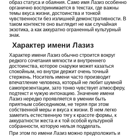
образ статуса и обаяния. Само имя Лазиз особенно
органично воспринимается в текстах, где важны
темы вкуса жизни, достоинства и тонкой
чувственности без излишней демонстративности. В
таком контексте оно выглядит не как случайная
экзотика, а как аккуратно ограненный культурный
знак.
Характер имени Лазиз
Характер имени Лазиз обычно строится вокруг
редкого сочетания мягкости и внутреннего
достоинства, которое снаружи может казаться
спокойным, но внутри держит очень точный
стержень. Носитель имени часто производит
впечатление человека, который не любит шумной
самопрезентации, зато тонко чувствует атмосферу,
подтекст и чужую интонацию. Значение имени
Лазиз нередко проявляется в умении быть
приятным собеседником, не теряя при этом
собственной меры и вкуса к жизни. В нем легко
заметить естественную тягу к красоте формы, к
аккуратности жеста и к той особой культурной
собранности, которую нельзя подделать.
При этом по имени Лазиз можно предположить и