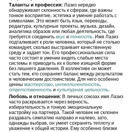
Таланты и профессия:
Лазиз нередко
обнаруживает склонность к сферам, где важны
тонкое восприятие, эстетика и умение работать с
символами. Это может быть язык, переводы,
редактура, культурные проекты, музыка, дизайн,
аналитика образов или любая деятельность, где
требуется соединить
вкус
и
точность
. Имя Лазиз
подталкивает к роли человека, который не столько
командует, сколько выстраивает качественную
среду и задает тон. Его профессиональная сила
часто состоит в умении видеть слабые места
системы и приводить их к более изящной форме
без лишнего давления. В коллективе он может
стать тем, кто сохраняет баланс между результатом
и человеческим достоинством. Для него особенно
ценны
мастерство
,
интеллигентность
,
ответственность
и
культурная цельность
.
Любовь и отношения:
В личных союзах имя Лазиз
часто раскрывается через верность,
избирательность и тонкую эмоциональную
настройку на партнера. Такой человек не склонен
раздавать симпатию направо и налево, зато,
однажды выбрав, он умеет сохранять теплоту и
уважение к общей истории. Ему особенно близки