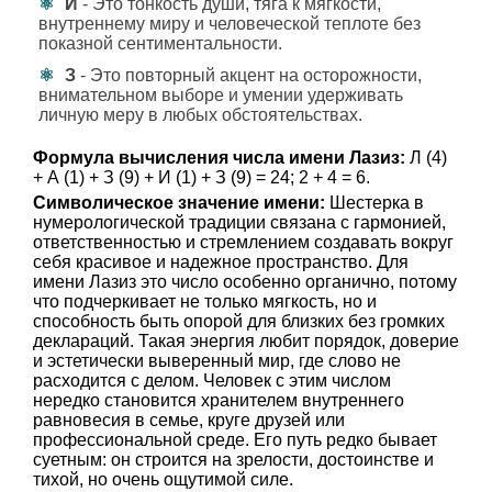
И
- Это тонкость души, тяга к мягкости,
внутреннему миру и человеческой теплоте без
показной сентиментальности.
З
- Это повторный акцент на осторожности,
внимательном выборе и умении удерживать
личную меру в любых обстоятельствах.
Формула вычисления числа имени Лазиз:
Л (4)
+ А (1) + З (9) + И (1) + З (9) = 24; 2 + 4 = 6.
Символическое значение имени:
Шестерка в
нумерологической традиции связана с гармонией,
ответственностью и стремлением создавать вокруг
себя красивое и надежное пространство. Для
имени Лазиз это число особенно органично, потому
что подчеркивает не только мягкость, но и
способность быть опорой для близких без громких
деклараций. Такая энергия любит порядок, доверие
и эстетически выверенный мир, где слово не
расходится с делом. Человек с этим числом
нередко становится хранителем внутреннего
равновесия в семье, круге друзей или
профессиональной среде. Его путь редко бывает
суетным: он строится на зрелости, достоинстве и
тихой, но очень ощутимой силе.