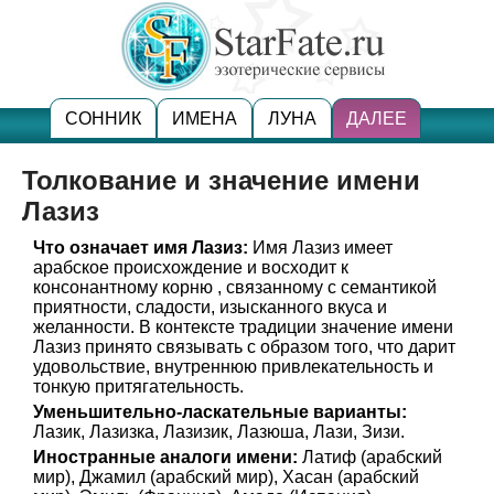
СОННИК
ИМЕНА
ЛУНА
ДАЛЕЕ
Толкование и значение имени
Лазиз
Что означает имя Лазиз:
Имя Лазиз имеет
арабское происхождение и восходит к
консонантному корню , связанному с семантикой
приятности, сладости, изысканного вкуса и
желанности. В контексте традиции значение имени
Лазиз принято связывать с образом того, что дарит
удовольствие, внутреннюю привлекательность и
тонкую притягательность.
Уменьшительно-ласкательные варианты:
Лазик, Лазизка, Лазизик, Лазюша, Лази, Зизи.
Иностранные аналоги имени:
Латиф (арабский
мир), Джамил (арабский мир), Хасан (арабский