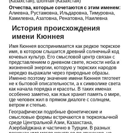
(Казахстан), Шолпан (Казахстан)
Отчества, которые сочетаются с этим именем:
Алиевна, Рустамовна, Ильдаровна, Тимуровна,
Камилевна, Азатовна, Ренатовна, Наилевна
История происхождения
имени Кюннея
Имя Кюннея воспринимается как редкое тюркское
имя, в котором слышится древний солнечный код
кочевых культур. Его смысловой центр связан с
представлением о дневном свете, ясности неба и
жизненной энергии, которую у тюркских народов
нередко выражали через природные образы.
Именно поэтому значение имени Кюннея тяготеет
не к бытовой описательности, а к символике света
как начала порядка и красоты. В таких именах
особенно заметно, как язык хранит память о мире,
где человек жил в прямом диалоге с солнцем,
ветром и степью.
Географически подобные фонетические и
смысловые формы встречаются в тюркоязычной
среде Центральной Азии, Казахстана,
Азербайджана и частично в Турции. В разных