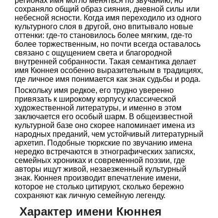
регионах имя могло меняться по звучанию, но
сохраняло общий образ сияния, дневной силы или
небесной ясности. Когда имя переходило из одного
культурного слоя в другой, оно впитывало новые
оттенки: где-то становилось более мягким, где-то
более торжественным, но почти всегда оставалось
связано с ощущением света и благородной
внутренней собранности. Такая семантика делает
имя Кюннея особенно выразительным в традициях,
где личное имя понимается как знак судьбы и рода.
Поскольку имя редкое, его трудно уверенно
привязать к широкому корпусу классической
художественной литературы, и именно в этом
заключается его особый шарм. В общеизвестной
культурной базе оно скорее напоминает имена из
народных преданий, чем устойчивый литературный
архетип. Подобные тюркские по звучанию имена
нередко встречаются в этнографических записях,
семейных хрониках и современной поэзии, где
авторы ищут живой, незаезженный культурный
знак. Кюннея производит впечатление имени,
которое не столько цитируют, сколько бережно
сохраняют как личную семейную легенду.
Характер имени Кюннея