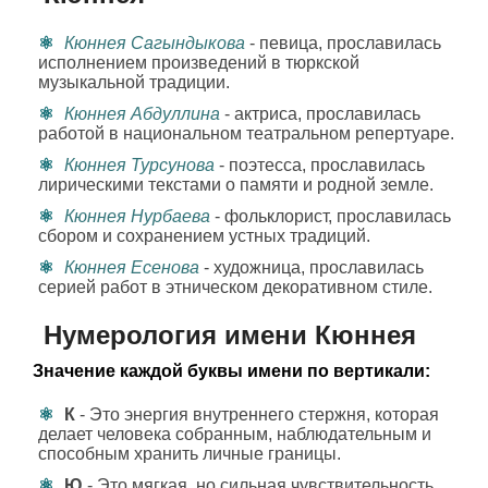
Кюннея Сагындыкова
- певица, прославилась
исполнением произведений в тюркской
музыкальной традиции.
Кюннея Абдуллина
- актриса, прославилась
работой в национальном театральном репертуаре.
Кюннея Турсунова
- поэтесса, прославилась
лирическими текстами о памяти и родной земле.
Кюннея Нурбаева
- фольклорист, прославилась
сбором и сохранением устных традиций.
Кюннея Есенова
- художница, прославилась
серией работ в этническом декоративном стиле.
Нумерология имени Кюннея
Значение каждой буквы имени по вертикали:
К
- Это энергия внутреннего стержня, которая
делает человека собранным, наблюдательным и
способным хранить личные границы.
Ю
- Это мягкая, но сильная чувствительность,