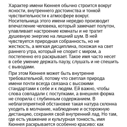
Характер имени Кюннея обычно строится вокруг
ясности, внутреннего достоинства и тонкой
чувствительности к атмосфере вокруг.
Носительница этого имени нередко производит
впечатление человека, который замечает полутон,
улавливает настроение комнаты и не тратит
душевную энергию на лишний шум. В ней
чувствуется природная собранность, но не
жесткость, а мягкая дисциплина, похожая на свет
раннего утра, который не спорит с миром, а
постепенно его раскрывает. Такое имя часто несет
в себе умение держать паузу, слушать и не спешить
с выводами.
При этом Кюннея может быть внутренне
требовательной, потому что светлая природа
имени почти всегда связана с высокими
стандартами к себе и к людям. Ей важно, чтобы
слова совпадали с поступками, а внешняя форма
не спорила с глубинным содержанием. В
неблагоприятной обстановке такая натура склонна
уходить в молчание, наблюдение и осторожную
дистанцию, сохраняя свой внутренний лад. Но там,
где есть уважение и культурная тонкость, имя
Кюннея раскрывается особенно красиво: как