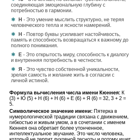
соединяющая эмоциональную глубину с
потребностью в гармонии.
Н
- Это умение мыслить структурно, не теряя
человеческого тепла и ясности намерений.
Н
- Повтор буквы усиливает настойчивость,
память и способность возвращаться к важному до
полного понимания.
Е
- Это открытость миру, способность к диалогу
и внутренняя потребность в честности.
Я
- Это чувство собственной уникальности,
зрелая самость и желание жить в согласии с
личной истиной.
Формула вычисления числа имени Кюннея:
К
(3) + Ю (5) + Н (6) + Н (6) + Е (6) + Я (6) = 32, 3 + 2 =
5.
Символическое значение имени:
Пятерка в
нумерологической традиции связана с движением,
гибкостью и живым умом, а в сочетании с именем
Кюннея она обретает более утонченное,
интеллектуальное звучание. Это число человека,
который не терпит духовной тесноты и потому ищет