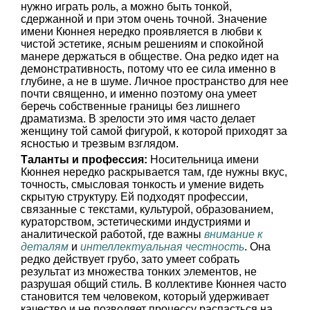
нужно играть роль, а можно быть тонкой,
сдержанной и при этом очень точной. Значение
имени Кюннея нередко проявляется в любви к
чистой эстетике, ясным решениям и спокойной
манере держаться в обществе. Она редко идет на
демонстративность, потому что ее сила именно в
глубине, а не в шуме. Личное пространство для нее
почти священно, и именно поэтому она умеет
беречь собственные границы без лишнего
драматизма. В зрелости это имя часто делает
женщину той самой фигурой, к которой приходят за
ясностью и трезвым взглядом.
Таланты и профессия:
Носительница имени
Кюннея нередко раскрывается там, где нужны вкус,
точность, смысловая тонкость и умение видеть
скрытую структуру. Ей подходят профессии,
связанные с текстами, культурой, образованием,
кураторством, эстетическими индустриями и
аналитической работой, где важны
внимание к
деталям
и
интеллектуальная честность
. Она
редко действует грубо, зато умеет собрать
результат из множества тонких элементов, не
разрушая общий стиль. В коллективе Кюннея часто
становится тем человеком, который удерживает
качество и не позволяет процессу распасться на