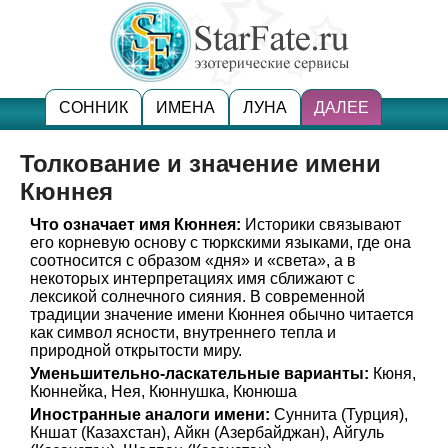
СОННИК
ИМЕНА
ЛУНА
ДАЛЕЕ
Толкование и значение имени
Кюннея
Что означает имя Кюннея:
Историки связывают
его корневую основу с тюркскими языками, где она
соотносится с образом «дня» и «света», а в
некоторых интерпретациях имя сближают с
лексикой солнечного сияния. В современной
традиции значение имени Кюннея обычно читается
как символ ясности, внутреннего тепла и
природной открытости миру.
Уменьшительно-ласкательные варианты:
Кюня,
Кюннейка, Нея, Кюннушка, Кюнюша
Иностранные аналоги имени:
Суннита (Турция),
Кншат (Казахстан), Айкн (Азербайджан), Айгуль