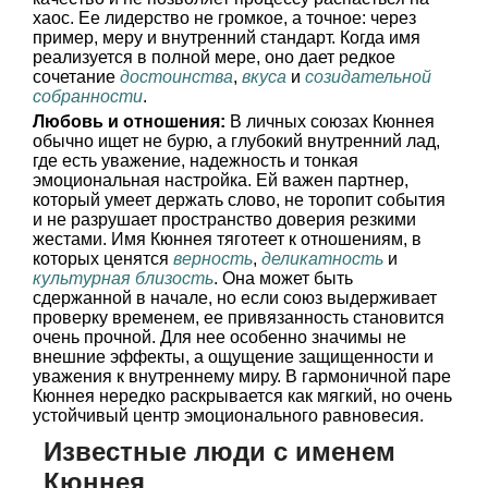
хаос. Ее лидерство не громкое, а точное: через
пример, меру и внутренний стандарт. Когда имя
реализуется в полной мере, оно дает редкое
сочетание
достоинства
,
вкуса
и
созидательной
собранности
.
Любовь и отношения:
В личных союзах Кюннея
обычно ищет не бурю, а глубокий внутренний лад,
где есть уважение, надежность и тонкая
эмоциональная настройка. Ей важен партнер,
который умеет держать слово, не торопит события
и не разрушает пространство доверия резкими
жестами. Имя Кюннея тяготеет к отношениям, в
которых ценятся
верность
,
деликатность
и
культурная близость
. Она может быть
сдержанной в начале, но если союз выдерживает
проверку временем, ее привязанность становится
очень прочной. Для нее особенно значимы не
внешние эффекты, а ощущение защищенности и
уважения к внутреннему миру. В гармоничной паре
Кюннея нередко раскрывается как мягкий, но очень
устойчивый центр эмоционального равновесия.
Известные люди с именем
Кюннея