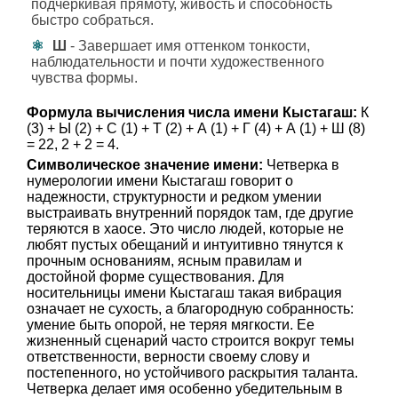
подчеркивая прямоту, живость и способность
быстро собраться.
Ш
- Завершает имя оттенком тонкости,
наблюдательности и почти художественного
чувства формы.
Формула вычисления числа имени Кыстагаш:
К
(3) + Ы (2) + С (1) + Т (2) + А (1) + Г (4) + А (1) + Ш (8)
= 22, 2 + 2 = 4.
Символическое значение имени:
Четверка в
нумерологии имени Кыстагаш говорит о
надежности, структурности и редком умении
выстраивать внутренний порядок там, где другие
теряются в хаосе. Это число людей, которые не
любят пустых обещаний и интуитивно тянутся к
прочным основаниям, ясным правилам и
достойной форме существования. Для
носительницы имени Кыстагаш такая вибрация
означает не сухость, а благородную собранность:
умение быть опорой, не теряя мягкости. Ее
жизненный сценарий часто строится вокруг темы
ответственности, верности своему слову и
постепенного, но устойчивого раскрытия таланта.
Четверка делает имя особенно убедительным в