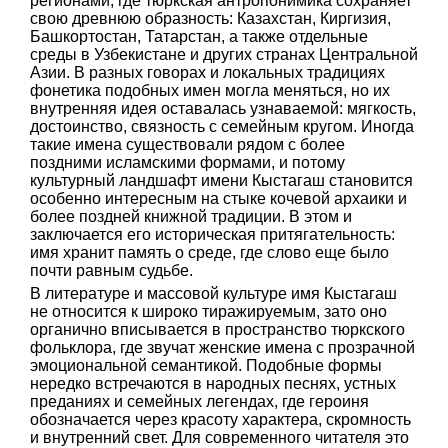
регионами, где тюркская антропонимика сохраняет
свою древнюю образность: Казахстан, Киргизия,
Башкортостан, Татарстан, а также отдельные
среды в Узбекистане и других странах Центральной
Азии. В разных говорах и локальных традициях
фонетика подобных имен могла меняться, но их
внутренняя идея оставалась узнаваемой: мягкость,
достоинство, связность с семейным кругом. Иногда
такие имена существовали рядом с более
поздними исламскими формами, и потому
культурный ландшафт имени Кыстагаш становится
особенно интересным на стыке кочевой архаики и
более поздней книжной традиции. В этом и
заключается его историческая притягательность:
имя хранит память о среде, где слово еще было
почти равным судьбе.
В литературе и массовой культуре имя Кыстагаш
не относится к широко тиражируемым, зато оно
органично вписывается в пространство тюркского
фольклора, где звучат женские имена с прозрачной
эмоциональной семантикой. Подобные формы
нередко встречаются в народных песнях, устных
преданиях и семейных легендах, где героиня
обозначается через красоту характера, скромность
и внутренний свет. Для современного читателя это