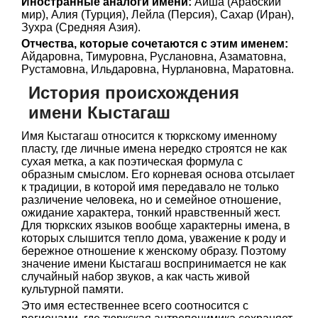
Иностранные аналоги имени:
Айша (Арабский
мир), Алия (Турция), Лейла (Персия), Сахар (Иран),
Зухра (Средняя Азия).
Отчества, которые сочетаются с этим именем:
Айдаровна, Тимуровна, Руслановна, Азаматовна,
Рустамовна, Ильдаровна, Нурлановна, Маратовна.
История происхождения
имени Кыстагаш
Имя Кыстагаш относится к тюркскому именному
пласту, где личные имена нередко строятся не как
сухая метка, а как поэтическая формула с
образным смыслом. Его корневая основа отсылает
к традиции, в которой имя передавало не только
различение человека, но и семейное отношение,
ожидание характера, тонкий нравственный жест.
Для тюркских языков вообще характерны имена, в
которых слышится тепло дома, уважение к роду и
бережное отношение к женскому образу. Поэтому
значение имени Кыстагаш воспринимается не как
случайный набор звуков, а как часть живой
культурной памяти.
Это имя естественнее всего соотносится с