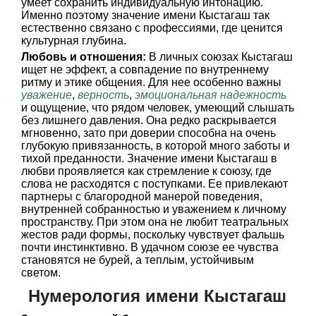
умеет сохранить индивидуальную интонацию.
Именно поэтому значение имени Кыстагаш так
естественно связано с профессиями, где ценится
культурная глубина.
Любовь и отношения:
В личных союзах Кыстагаш
ищет не эффект, а совпадение по внутреннему
ритму и этике общения. Для нее особенно важны
уважение
,
верность
,
эмоциональная надежность
и ощущение, что рядом человек, умеющий слышать
без лишнего давления. Она редко раскрывается
мгновенно, зато при доверии способна на очень
глубокую привязанность, в которой много заботы и
тихой преданности. Значение имени Кыстагаш в
любви проявляется как стремление к союзу, где
слова не расходятся с поступками. Ее привлекают
партнеры с благородной манерой поведения,
внутренней собранностью и уважением к личному
пространству. При этом она не любит театральных
жестов ради формы, поскольку чувствует фальшь
почти инстинктивно. В удачном союзе ее чувства
становятся не бурей, а теплым, устойчивым
светом.
Нумерология имени Кыстагаш