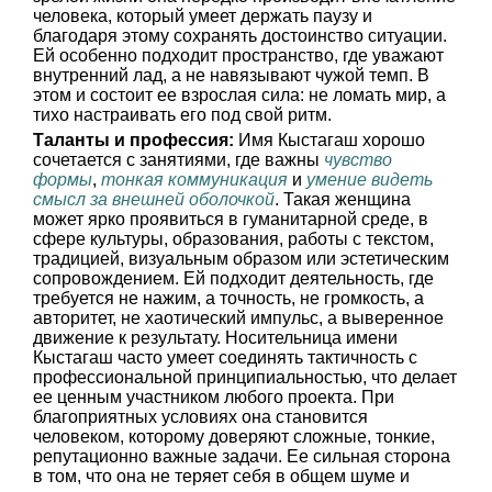
человека, который умеет держать паузу и
благодаря этому сохранять достоинство ситуации.
Ей особенно подходит пространство, где уважают
внутренний лад, а не навязывают чужой темп. В
этом и состоит ее взрослая сила: не ломать мир, а
тихо настраивать его под свой ритм.
Таланты и профессия:
Имя Кыстагаш хорошо
сочетается с занятиями, где важны
чувство
формы
,
тонкая коммуникация
и
умение видеть
смысл за внешней оболочкой
. Такая женщина
может ярко проявиться в гуманитарной среде, в
сфере культуры, образования, работы с текстом,
традицией, визуальным образом или эстетическим
сопровождением. Ей подходит деятельность, где
требуется не нажим, а точность, не громкость, а
авторитет, не хаотический импульс, а выверенное
движение к результату. Носительница имени
Кыстагаш часто умеет соединять тактичность с
профессиональной принципиальностью, что делает
ее ценным участником любого проекта. При
благоприятных условиях она становится
человеком, которому доверяют сложные, тонкие,
репутационно важные задачи. Ее сильная сторона
в том, что она не теряет себя в общем шуме и