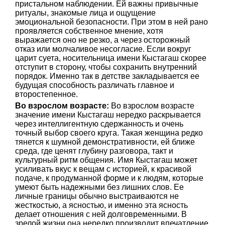
пристальном наблюдении. Ей важны привычные
ритуалы, знакомые лица и ощущение
эмоциональной безопасности. При этом в ней рано
проявляется собственное мнение, хотя
выражается оно не резко, а через осторожный
отказ или молчаливое несогласие. Если вокруг
царит суета, носительница имени Кыстагаш скорее
отступит в сторону, чтобы сохранить внутренний
порядок. Именно так в детстве закладывается ее
будущая способность различать главное и
второстепенное.
Во взрослом возрасте:
Во взрослом возрасте
значение имени Кыстагаш нередко раскрывается
через интеллигентную сдержанность и очень
точный выбор своего круга. Такая женщина редко
тянется к шумной демонстративности, ей ближе
среда, где ценят глубину разговора, такт и
культурный ритм общения. Имя Кыстагаш может
усиливать вкус к вещам с историей, к красивой
подаче, к продуманной форме и к людям, которые
умеют быть надежными без лишних слов. Ее
личные границы обычно выстраиваются не
жесткостью, а ясностью, и именно эта ясность
делает отношения с ней долговременными. В
зрелой жизни она нередко производит впечатление