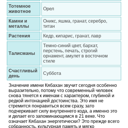
Тотемное
Орел
животное
Камни и
Оникс, яшма, гранат, серебро,
металлы
титан
Растения
Кедр, кипарис, гранат, лавр
Темно-синий цвет, бархат,
перстень, печать, строгий
Талисманы
орнамент, амулет в восточном
стиле
Счастливый
Суббота
день
Значение имени Кябахан звучит сегодня особенно
выразительно, потому что современный человек
снова тянется к именам с характером, глубиной и
редкой интонацией достоинства. Это имя не
стремится понравиться всем сразу, зато
подчеркивает силу внутреннего кода, а именно это
и делает его запоминающимся в 21 веке. Что
означает Кябахан энергетически? Это прежде всего
собранность, культурная память и мягко