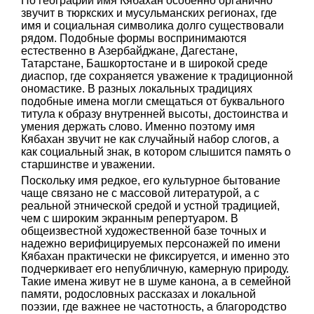
По географии имя Кябахан особенно органично
звучит в тюркских и мусульманских регионах, где
имя и социальная символика долго существовали
рядом. Подобные формы воспринимаются
естественно в Азербайджане, Дагестане,
Татарстане, Башкортостане и в широкой среде
диаспор, где сохраняется уважение к традиционной
ономастике. В разных локальных традициях
подобные имена могли смещаться от буквального
титула к образу внутренней высоты, достоинства и
умения держать слово. Именно поэтому имя
Кябахан звучит не как случайный набор слогов, а
как социальный знак, в котором слышится память о
старшинстве и уважении.
Поскольку имя редкое, его культурное бытование
чаще связано не с массовой литературой, а с
реальной этнической средой и устной традицией,
чем с широким экранным репертуаром. В
общеизвестной художественной базе точных и
надежно верифицируемых персонажей по имени
Кябахан практически не фиксируется, и именно это
подчеркивает его непубличную, камерную природу.
Такие имена живут не в шуме канона, а в семейной
памяти, родословных рассказах и локальной
поэзии, где важнее не частотность, а благородство