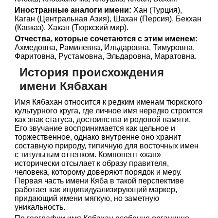
Иностранные аналоги имени:
Хан (Турция),
Каган (Центральная Азия), Шахан (Персия), Бекхан
(Кавказ), Хакан (Тюркский мир).
Отчества, которые сочетаются с этим именем:
Ахмедовна, Рамилевна, Ильдаровна, Тимуровна,
Фаритовна, Рустамовна, Эльдаровна, Маратовна.
История происхождения
имени Кябахан
Имя Кябахан относится к редким именам тюркского
культурного круга, где личное имя нередко строится
как знак статуса, достоинства и родовой памяти.
Его звучание воспринимается как цельное и
торжественное, однако внутренне оно хранит
составную природу, типичную для восточных имен
с титульным оттенком. Компонент «хан»
исторически отсылает к образу правителя,
человека, которому доверяют порядок и меру.
Первая часть имени Кяба в такой перспективе
работает как индивидуализирующий маркер,
придающий имени мягкую, но заметную
уникальность.