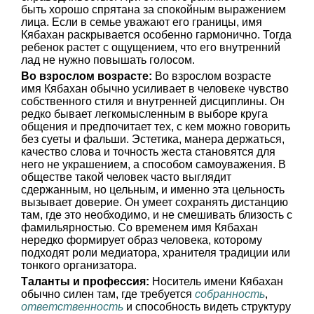
быть хорошо спрятана за спокойным выражением
лица. Если в семье уважают его границы, имя
Кябахан раскрывается особенно гармонично. Тогда
ребенок растет с ощущением, что его внутренний
лад не нужно повышать голосом.
Во взрослом возрасте:
Во взрослом возрасте
имя Кябахан обычно усиливает в человеке чувство
собственного стиля и внутренней дисциплины. Он
редко бывает легкомысленным в выборе круга
общения и предпочитает тех, с кем можно говорить
без суеты и фальши. Эстетика, манера держаться,
качество слова и точность жеста становятся для
него не украшением, а способом самоуважения. В
обществе такой человек часто выглядит
сдержанным, но цельным, и именно эта цельность
вызывает доверие. Он умеет сохранять дистанцию
там, где это необходимо, и не смешивать близость с
фамильярностью. Со временем имя Кябахан
нередко формирует образ человека, которому
подходят роли медиатора, хранителя традиции или
тонкого организатора.
Таланты и профессия:
Носитель имени Кябахан
обычно силен там, где требуется
собранность
,
ответственность
и способность видеть структуру