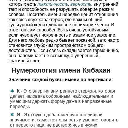
которых есть
тактичность
,
верность
, внутренний
такт и способность не разрушать доверие резким
словом. Носитель имени нередко ценит отношения
как союз двух характеров, где важны общий
культурный код и одинаковое понимание чести. В
ответ он сам способен быть очень устойчивым,
если чувствует искренность и взаимное уважение.
Для него любовь редко бывает показной, зато часто
становится глубоким пространством общего
достоинства. Если связь складывается гармонично,
она напоминает не вспышку, а уверенный,
красивый свет.
Нумерология имени Кябахан
Значение каждой буквы имени по вертикали:
К
- Это энергия внутреннего стержня, которая
делает человека собранным, наблюдательным и
умеющим держать форму даже в напряженные
периоды.
Я
- Эта буква добавляет чувство личной
значимости, самостоятельность и умение говорить
от первого лица, не растворяясь в чужих