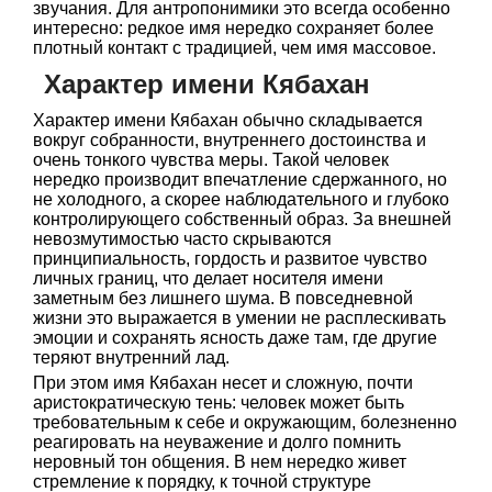
звучания. Для антропонимики это всегда особенно
интересно: редкое имя нередко сохраняет более
плотный контакт с традицией, чем имя массовое.
Характер имени Кябахан
Характер имени Кябахан обычно складывается
вокруг собранности, внутреннего достоинства и
очень тонкого чувства меры. Такой человек
нередко производит впечатление сдержанного, но
не холодного, а скорее наблюдательного и глубоко
контролирующего собственный образ. За внешней
невозмутимостью часто скрываются
принципиальность, гордость и развитое чувство
личных границ, что делает носителя имени
заметным без лишнего шума. В повседневной
жизни это выражается в умении не расплескивать
эмоции и сохранять ясность даже там, где другие
теряют внутренний лад.
При этом имя Кябахан несет и сложную, почти
аристократическую тень: человек может быть
требовательным к себе и окружающим, болезненно
реагировать на неуважение и долго помнить
неровный тон общения. В нем нередко живет
стремление к порядку, к точной структуре