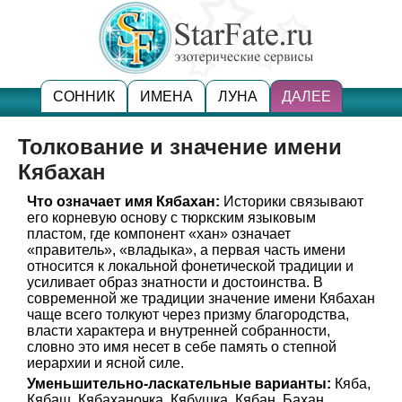
СОННИК
ИМЕНА
ЛУНА
ДАЛЕЕ
Толкование и значение имени
Кябахан
Что означает имя Кябахан:
Историки связывают
его корневую основу с тюркским языковым
пластом, где компонент «хан» означает
«правитель», «владыка», а первая часть имени
относится к локальной фонетической традиции и
усиливает образ знатности и достоинства. В
современной же традиции значение имени Кябахан
чаще всего толкуют через призму благородства,
власти характера и внутренней собранности,
словно это имя несет в себе память о степной
иерархии и ясной силе.
Уменьшительно-ласкательные варианты:
Кяба,
Кябаш, Кябаханочка, Кябушка, Кябан, Бахан.