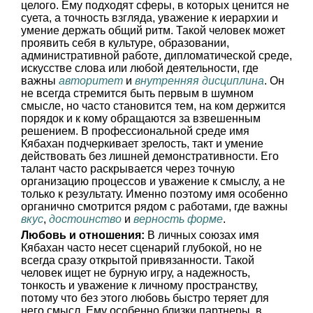
целого. Ему подходят сферы, в которых ценится не
суета, а точность взгляда, уважение к иерархии и
умение держать общий ритм. Такой человек может
проявить себя в культуре, образовании,
административной работе, дипломатической среде,
искусстве слова или любой деятельности, где
важны
авторитет
и
внутренняя дисциплина
. Он
не всегда стремится быть первым в шумном
смысле, но часто становится тем, на ком держится
порядок и к кому обращаются за взвешенным
решением. В профессиональной среде имя
Кябахан подчеркивает зрелость, такт и умение
действовать без лишней демонстративности. Его
талант часто раскрывается через точную
организацию процессов и уважение к смыслу, а не
только к результату. Именно поэтому имя особенно
органично смотрится рядом с работами, где важны
вкус
,
достоинство
и
верность форме
.
Любовь и отношения:
В личных союзах имя
Кябахан часто несет сценарий глубокой, но не
всегда сразу открытой привязанности. Такой
человек ищет не бурную игру, а надежность,
тонкость и уважение к личному пространству,
потому что без этого любовь быстро теряет для
него смысл. Ему особенно близки партнеры, в