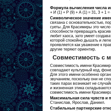
Формула вычисления числа и
+ И (1) + Р (9) + А (1) = 31, 3 + 1 = 
Символическое значение име
связана с основательностью, по
суеты. Для Красимиры это число 
способности превращать красивы
любит хаоса, зато умеет создав
которой спокойно дышать и легк
проявляется как уважение к прав
другие теряют ориентир.
Совместимость с 
Совместимость имени Красимира
совпадают культурный код, фоне
Для этого имени особенно орга
звучанием, поскольку они не спо
таких парах возникает не случай
и жизненная этика складываются
совместимость имени Красимира
Максимальная сила чувств и 
Станислав, Ярослав, Даниил.
Стабильные партнерские отн