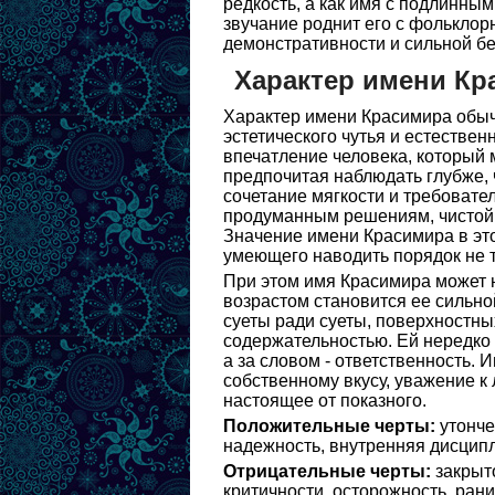
редкость, а как имя с подлинны
звучание роднит его с фолькло
демонстративности и сильной бе
Характер имени Кр
Характер имени Красимира обыч
эстетического чутья и естестве
впечатление человека, который м
предпочитая наблюдать глубже, 
сочетание мягкости и требователь
продуманным решениям, чистой 
Значение имени Красимира в это
умеющего наводить порядок не т
При этом имя Красимира может н
возрастом становится ее сильно
суеты ради суеты, поверхностны
содержательностью. Ей нередко 
а за словом - ответственность. 
собственному вкусу, уважение к
настоящее от показного.
Положительные черты:
утонче
надежность, внутренняя дисципли
Отрицательные черты:
закрыто
критичности, осторожность, рани