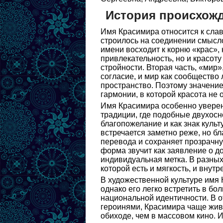
История происхож
Имя Красимира относится к слав
строилось на соединении смысло
имени восходит к корню «крас»,
привлекательность, но и красоту
стройности. Вторая часть, «мир»
согласие, и мир как сообщество
пространство. Поэтому значени
гармонии, в которой красота не 
Имя Красимира особенно уверен
традиции, где подобные двухос
благопожелание и как знак куль
встречается заметно реже, но б
перевода и сохраняет прозрачну
форма звучит как заявление о до
индивидуальная метка. В разных
которой есть и мягкость, и внут
В художественной культуре имя 
однако его легко встретить в бо
национальной идентичности. В 
героинями, Красимира чаще жив
обиходе, чем в массовом кино. 