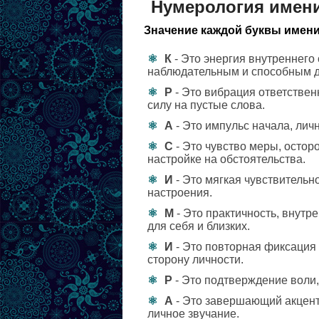
Нумерология имен
Значение каждой буквы имени
К
- Это энергия внутреннего
наблюдательным и способным д
Р
- Это вибрация ответствен
силу на пустые слова.
А
- Это импульс начала, ли
С
- Это чувство меры, остор
настройке на обстоятельства.
И
- Это мягкая чувствительн
настроения.
М
- Это практичность, внутр
для себя и близких.
И
- Это повторная фиксация 
сторону личности.
Р
- Это подтверждение воли,
А
- Это завершающий акцент
личное звучание.