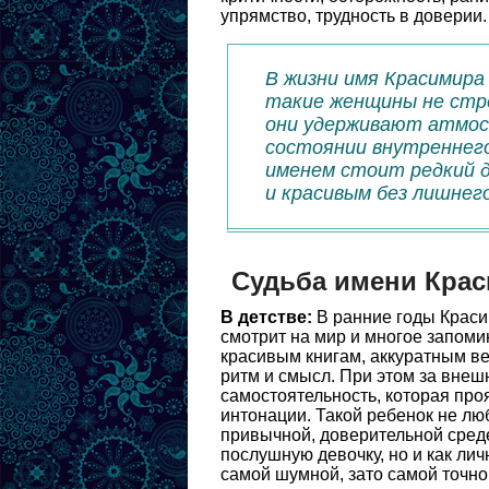
упрямство, трудность в доверии.
В жизни имя Красимира
такие женщины не стр
они удерживают атмосф
состоянии внутреннего 
именем стоит редкий 
и красивым без лишнег
Судьба имени Кра
В детстве:
В ранние годы Краси
смотрит на мир и многое запоми
красивым книгам, аккуратным ве
ритм и смысл. При этом за внеш
самостоятельность, которая про
интонации. Такой ребенок не лю
привычной, доверительной среде.
послушную девочку, но и как лич
самой шумной, зато самой точно