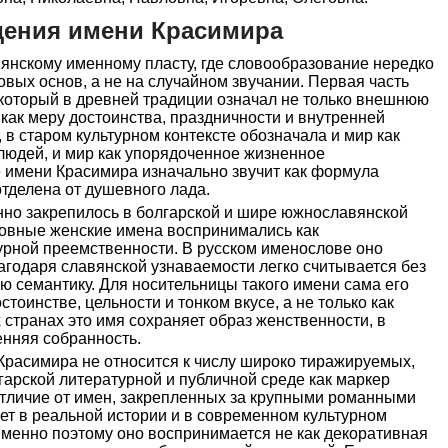
дения имени Красимира
янскому именному пласту, где словообразование нередко
вых основ, а не на случайном звучании. Первая часть
 который в древней традиции означал не только внешнюю
 как меру достоинства, праздничности и внутренней
, в старом культурном контексте обозначала и мир как
 людей, и мир как упорядоченное жизненное
е имени Красимира изначально звучит как формула
отделена от душевного лада.
но закрепилось в болгарской и шире южнославянской
новные женские имена воспринимались как
турной преемственности. В русском именослове оно
лагодаря славянской узнаваемости легко считывается без
ю семантику. Для носительницы такого имени сама его
стоинстве, цельности и тонком вкусе, а не только как
 странах это имя сохраняет образ женственности, в
ренняя собранность.
Красимира не относится к числу широко тиражируемых,
лгарской литературной и публичной среде как маркер
отличие от имен, закрепленных за крупными романными
ет в реальной истории и в современном культурном
Именно поэтому оно воспринимается не как декоративная