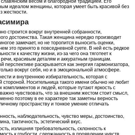
м славянским весом и благородной традицией. Его
рным идеалом женщины, которая умеет быть красивой без
з жесткости.
асимира
но строится вокруг внутренней собранности,
нного достоинства. Такая женщина нередко производит
ногое замечает, но не торопится выносить оценки,
чем это принято в повседневной суете. В ней есть редкое
ности к качеству жизни, из-за чего она тяготеет к
речи, красивым деталям и аккуратным границам.
й перспективе раскрывается как энергия гармонизатора,
олько вокруг себя, но и в эмоциональной атмосфере.
ести и внутреннюю избирательность, которая с
й стороной. Носительница такого имени обычно не любит
х комплиментов и людей, которые путают яркость с
важно чувствовать, что за внешним жестом стоит смысл,
Именно поэтому в ее характере так заметны верность
 личному пространству и тонкое умение отличать
нность, наблюдательность, чувство меры, достоинство,
на, тактичность, эстетический вкус.
сть, излишняя требовательность, склонность к
мость к грубости, сдержанность в проявлении чувств,