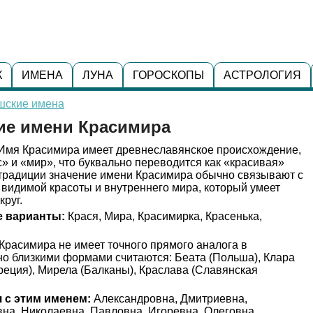
К
ИМЕНА
ЛУНА
ГОРОСКОПЫ
АСТРОЛОГИЯ
шские имена
ние имени Красимира
Имя Красимира имеет древнеславянское происхождение,
с» и «мир», что буквально переводится как «красивая»
 традиции значение имени Красимира обычно связывают с
видимой красоты и внутреннего мира, который умеет
круг.
 варианты:
Крася, Мира, Красимирка, Красенька,
Красимира не имеет точного прямого аналога в
но близкими формами считаются: Беата (Польша), Клара
Греция), Мирела (Балканы), Краслава (Славянская
 с этим именем:
Александровна, Дмитриевна,
на, Николаевна, Павловна, Игоревна, Олеговна.