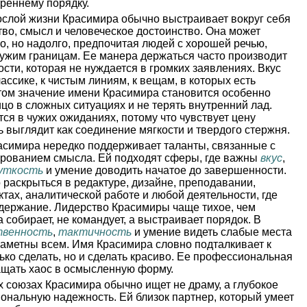
треннему порядку.
слой жизни Красимира обычно выстраивает вокруг себя
тво, смысл и человеческое достоинство. Она может
, но надолго, предпочитая людей с хорошей речью,
чужим границам. Ее манера держаться часто производит
сти, которая не нуждается в громких заявлениях. Вкус
ассике, к чистым линиям, к вещам, в которых есть
стом значение имени Красимира становится особенно
цо в сложных ситуациях и не терять внутренний лад.
ся в чужих ожиданиях, потому что чувствует цену
ь выглядит как соединение мягкости и твердого стержня.
симира нередко поддерживает таланты, связанные с
рированием смысла. Ей подходят сферы, где важны
вкус
,
чуткость
и умение доводить начатое до завершенности.
раскрыться в редактуре, дизайне, преподавании,
ктах, аналитической работе и любой деятельности, где
одержание. Лидерство Красимиры чаще тихое, чем
а собирает, не командует, а выстраивает порядок. В
венность
,
тактичность
и умение видеть слабые места
 заметны всем. Имя Красимира словно подталкивает к
ько сделать, но и сделать красиво. Ее профессиональная
ращать хаос в осмысленную форму.
 союзах Красимира обычно ищет не драму, а глубокое
ональную надежность. Ей близок партнер, который умеет