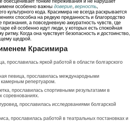
не обесценивает тонкие переживания и не нарушает
о имени особенно важны
доверие
,
верность
,
о культурного кода. Красимира не всегда раскрывается
шениях способна на редкую преданность и благородство
 признания, а повседневную аккуратность чувств, где
паре ей особенно идут люди, у которых есть спокойная
у ритму. Когда она чувствует безопасность и достоинство,
ящему щедрой.
 именем Красимира
ца, прославилась яркой работой в области болгарского
ная певица, прославилась международными
 камерным репертуаром.
летка, прославилась спортивными результатами в
х соревнованиях.
туровед, прославилась исследованиями болгарской
риса, прославилась работой в театральных постановках и