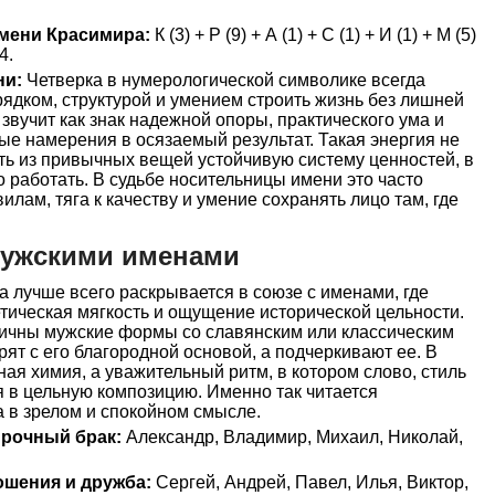
мени Красимира:
К (3) + Р (9) + А (1) + С (1) + И (1) + М (5)
4.
ни:
Четверка в нумерологической символике всегда
рядком, структурой и умением строить жизнь без лишней
звучит как знак надежной опоры, практического ума и
е намерения в осязаемый результат. Такая энергия не
ать из привычных вещей устойчивую систему ценностей, в
о работать. В судьбе носительницы имени это часто
илам, тяга к качеству и умение сохранять лицо там, где
мужскими именами
 лучше всего раскрывается в союзе с именами, где
тическая мягкость и ощущение исторической цельности.
ничны мужские формы со славянским или классическим
рят с его благородной основой, а подчеркивают ее. В
ная химия, а уважительный ритм, в котором слово, стиль
 в цельную композицию. Именно так читается
 в зрелом и спокойном смысле.
прочный брак:
Александр, Владимир, Михаил, Николай,
ошения и дружба:
Сергей, Андрей, Павел, Илья, Виктор,