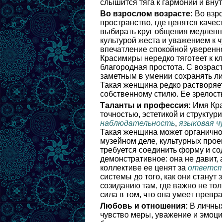
слышится тяга к гармонии и вну
Во взрослом возрасте:
Во взро
пространство, где ценятся качес
выбирать круг общения медленно
культурой жеста и уважением к 
впечатление спокойной уверенно
Красимиры нередко тяготеет к кл
благородная простота. С возра
заметным в умении сохранять ли
Такая женщина редко растворяет
собственному стилю. Ее зрелост
Таланты и профессия:
Имя Кра
точностью, эстетикой и структу
наблюдательность
,
языковая 
Такая женщина может органично 
музейном деле, культурных прое
требуется соединить форму и с
демонстративное: она не давит, 
коллективе ее ценят за
ответст
системы до того, как они станут
созиданию там, где важно не тол
сила в том, что она умеет прев
Любовь и отношения:
В личных
чувство меры, уважение и эмоци