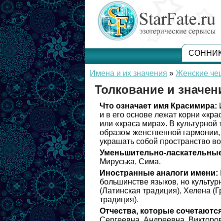
СОННИ
Имена и их значения
»
Женские че
Толкование и значе
Что означает имя Красимира:
и в его основе лежат корни «кра
или «краса мира». В культурной
образом женственной гармонии, 
украшать собой пространство во
Уменьшительно-ласкательные
Мируська, Сима.
Иностранные аналоги имени:
большинстве языков, но культур
(Латинская традиция), Хелена (
традиция).
Отчества, которые сочетаются
Сергеевна, Андреевна, Викторов