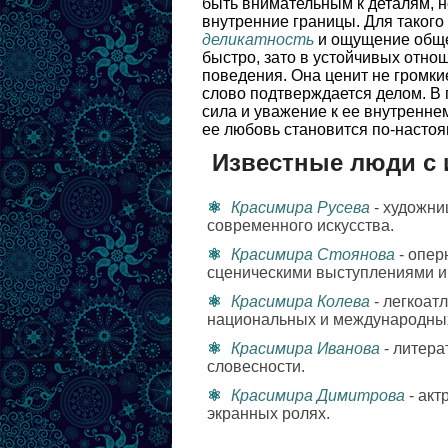
быть внимательным к деталям, 
внутренние границы. Для таког
деликатность
и ощущение общег
быстро, зато в устойчивых отно
поведения. Она ценит не громкие
слово подтверждается делом. В 
сила и уважение к ее внутреннем
ее любовь становится по-насто
Известные люди с
Красимира Русева
- художни
современного искусства.
Красимира Стоянова
- опер
сценическими выступлениями и
Красимира Колева
- легкоат
национальных и международны
Красимира Иванова
- литера
словесности.
Красимира Димитрова
- акт
экранных ролях.