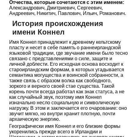
Отчества, которые сочетаются с этим именем:
Александрович, Дмитриевич, Сергеевич,
Андреевич, Никитич, Павлович, Ильич, Романович.
История происхождения
имени Коннел
Имя Коннел принадлежит к древнему кельтскому
пласту и несет в себе память о раннеирландской
языковой традиции, где звучание имени было тесно
связано с представлениями о силе, защите и
личной доблести. Его исходная основа восходит к
староирландским формам, в которых угадывается
семантика могущества и воинской собранности, а
также связь с образом волка как свободного,
зоркого и верного своей стае существа. Такой
корень почти всегда работал как знак статуса, а не
как случайный звук, поэтому имя Коннел
изначально несло социальную и символическую
нагрузку. В этом и заключается его очарование: оно
звучит мягко, но внутри хранит плотную, почти
архаическую энергию.
Географически имя Коннел и его близкие формы
укоренились прежде всего в Ирландии и