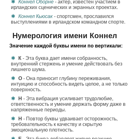
Коннел Оборне
- актер, известен участием в
ирландских сценических и экранных проектах.
Коннел Кьюсак
- спортсмен, прославился
выступлениями в ирландском командном спорте.
Нумерология имени Коннел
Значение каждой буквы имени по вертикали:
К
- Эта буква дает имени собранность,
внутренний стержень и умение действовать без
лишнего шума.
О
- Она приносит глубину переживания,
интуицию и способность видеть целое, а не только
поверхность.
Н
- Эта вибрация усиливает трудолюбие,
ответственность и умение держать форму даже в
напряженные периоды.
Н
- Повтор буквы удваивает осторожность,
требовательность к качеству и скрытую
эмоциональную плотность.
Е
- Эта буква добавляет живую реакцию,