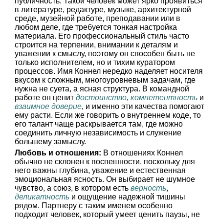
публичность. Такой человек может ярко проявиться
в литературе, редактуре, музыке, архитектурной
среде, музейной работе, преподавании или в
любом деле, где требуется тонкая настройка
материала. Его профессиональный стиль часто
строится на терпении, внимании к деталям и
уважении к смыслу, поэтому он способен быть не
только исполнителем, но и тихим куратором
процессов. Имя Коннел нередко наделяет носителя
вкусом к сложным, многоуровневым задачам, где
нужна не суета, а ясная структура. В командной
работе он ценит
достоинство
,
компетентность
и
взаимное доверие
, и именно эти качества помогают
ему расти. Если же говорить о внутреннем коде, то
его талант чаще раскрывается там, где можно
соединить личную независимость и служение
большему замыслу.
Любовь и отношения:
В отношениях Коннел
обычно не склонен к поспешности, поскольку для
него важны глубина, уважение и естественная
эмоциональная ясность. Он выбирает не шумное
чувство, а союз, в котором есть
верность
,
деликатность
и ощущение надежной тишины
рядом. Партнеру с таким именем особенно
подходит человек, который умеет ценить паузы, не