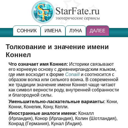
СОННИК
ИМЕНА
ЛУНА
ДАЛЕЕ
Толкование и значение имени
Коннел
Что означает имя Коннел:
Историки связывают
его корневую основу с древнеирландским языком,
где имя восходит к форме
Conaill
и соотносится с
образом волка или сильного воина. В современной
же традиции значение имени Коннел чаще читают
как символ верности роду, внутренней собранности
и благородной силы.
Уменьшительно-ласкательные варианты:
Кони,
Конни, Конелик, Кону, Келли.
Иностранные аналоги имени:
Коналл
(Ирландия), Конор (Ирландия), Колин (Шотландия),
Конрад (Германия), Кунал (Индия).