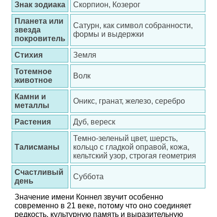
Знак зодиака
Скорпион, Козерог
Планета или
Сатурн, как символ собранности,
звезда
формы и выдержки
покровитель
Стихия
Земля
Тотемное
Волк
животное
Камни и
Оникс, гранат, железо, серебро
металлы
Растения
Дуб, вереск
Темно-зеленый цвет, шерсть,
Талисманы
кольцо с гладкой оправой, кожа,
кельтский узор, строгая геометрия
Счастливый
Суббота
день
Значение имени Коннел звучит особенно
современно в 21 веке, потому что оно соединяет
редкость, культурную память и выразительную