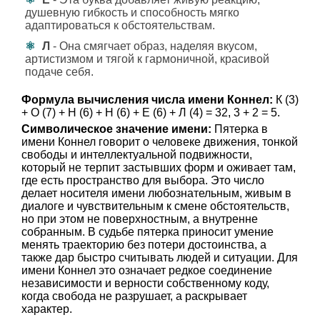
душевную гибкость и способность мягко
адаптироваться к обстоятельствам.
Л
- Она смягчает образ, наделяя вкусом,
артистизмом и тягой к гармоничной, красивой
подаче себя.
Формула вычисления числа имени Коннел:
К (3)
+ О (7) + Н (6) + Н (6) + Е (6) + Л (4) = 32, 3 + 2 = 5.
Символическое значение имени:
Пятерка в
имени Коннел говорит о человеке движения, тонкой
свободы и интеллектуальной подвижности,
который не терпит застывших форм и оживает там,
где есть пространство для выбора. Это число
делает носителя имени любознательным, живым в
диалоге и чувствительным к смене обстоятельств,
но при этом не поверхностным, а внутренне
собранным. В судьбе пятерка приносит умение
менять траекторию без потери достоинства, а
также дар быстро считывать людей и ситуации. Для
имени Коннел это означает редкое соединение
независимости и верности собственному коду,
когда свобода не разрушает, а раскрывает
характер.