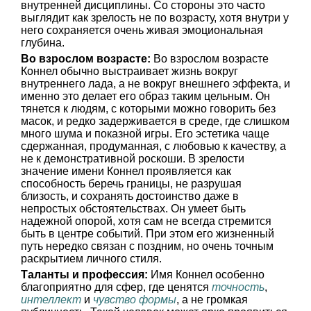
внутренней дисциплины. Со стороны это часто
выглядит как зрелость не по возрасту, хотя внутри у
него сохраняется очень живая эмоциональная
глубина.
Во взрослом возрасте:
Во взрослом возрасте
Коннел обычно выстраивает жизнь вокруг
внутреннего лада, а не вокруг внешнего эффекта, и
именно это делает его образ таким цельным. Он
тянется к людям, с которыми можно говорить без
масок, и редко задерживается в среде, где слишком
много шума и показной игры. Его эстетика чаще
сдержанная, продуманная, с любовью к качеству, а
не к демонстративной роскоши. В зрелости
значение имени Коннел проявляется как
способность беречь границы, не разрушая
близость, и сохранять достоинство даже в
непростых обстоятельствах. Он умеет быть
надежной опорой, хотя сам не всегда стремится
быть в центре событий. При этом его жизненный
путь нередко связан с поздним, но очень точным
раскрытием личного стиля.
Таланты и профессия:
Имя Коннел особенно
благоприятно для сфер, где ценятся
точность
,
интеллект
и
чувство формы
, а не громкая