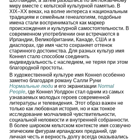
Шотландии, а затем разошлись по англоязычному
миру вместе с кельтской культурной памятью. В
XIX–XX веках, на волне интереса к национальным
традициям и семейным генеалогиям, подобные
имена стали восприниматься как маркер
происхождения и культурной самостоятельности. В
современном употреблении они встречаются в
Ирландии, Великобритании, Канаде, США и в
диаспорах, где имя часто сохраняет оттенок
старинного достоинства. Для разных культур имя
Коннел стало способом соединить
индивидуальность с наследием, не теряя при этом
благородной простоты.
В художественной культуре имя Коннел особенно
заметно благодаря роману Салли Руни
Нормальные люди
и его экранизации
Normal
People
, где Коннел Уолдрон стал одним из самых
узнаваемых молодых героев современной
литературы и телевидения. Этот образ важен не
только как любовная история, но и как тонкое
исследование молчаливой чувствительности,
социальной неловкости и внутренней собранности.
В более широком кельтском контексте имя созвучно
эпическим фигурам ирландских преданий, где
личная честь и верность долгу всегда оказывались