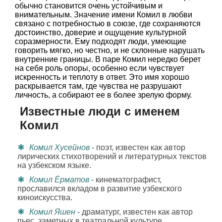
обычно становится очень устойчивым и
внимательным. Значение имени Комил в любви
связано с потребностью в союзе, где сохраняются
достоинство, доверие и ощущение культурной
соразмерности. Ему подходят люди, умеющие
говорить мягко, но честно, и не склонные нарушать
внутренние границы. В паре Комил нередко берет
на себя роль опоры, особенно если чувствует
искренность и теплоту в ответ. Это имя хорошо
раскрывается там, где чувства не разрушают
личность, а собирают ее в более зрелую форму.
Известные люди с именем
Комил
Комил Хусейнов
- поэт, известен как автор
лирических стихотворений и литературных текстов
на узбекском языке.
Комил Ёрматов
- кинематографист,
прославился вкладом в развитие узбекского
киноискусства.
Комил Яшен
- драматург, известен как автор
пьес, заметных в театральной культуре