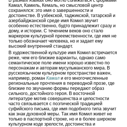
В разных языках оно могло сближаться с формами
Камал, Камиль, Кемаль, но смысловой центр
сохранялся: это имя о завершенности и
достоинстве. В узбекской, таджикской, татарской и
азербайджанской среде имя Комил звучит
особенно естественно, будто принадлежит сразу и
дому, и истории. С течением веков оно стало
маркером культурной преемственности, где имя не
только обозначает человека, но и задает ему
высокий внутренний стандарт.
В художественной культуре имя Комил встречается
реже, чем его близкие варианты, однако само
семантическое поле имени хорошо известно по
персонажам и авторам мусульманского мира. В
русскоязычном культурном пространстве важен,
например, роман
Камал
и его многочисленные
региональные прочтения в переводной прозе, где
близкие по звучанию формы передают образ
сильного, достойного героя. В восточной
литературе мотив совершенства и целостности
часто связывается с поэтической традицией
суфийского письма, где имя подобного типа звучит
как знак духовной меры. Так имя Комил живет не
только в паспортной строке, но и в более широком
культурном коде зрелости, достоинства и