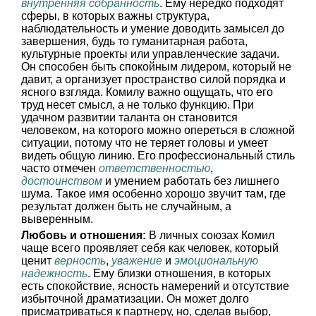
внутренняя собранность
. Ему нередко подходят
сферы, в которых важны структура,
наблюдательность и умение доводить замысел до
завершения, будь то гуманитарная работа,
культурные проекты или управленческие задачи.
Он способен быть спокойным лидером, который не
давит, а организует пространство силой порядка и
ясного взгляда. Комилу важно ощущать, что его
труд несет смысл, а не только функцию. При
удачном развитии таланта он становится
человеком, на которого можно опереться в сложной
ситуации, потому что не теряет головы и умеет
видеть общую линию. Его профессиональный стиль
часто отмечен
ответственностью
,
достоинством
и умением работать без лишнего
шума. Такое имя особенно хорошо звучит там, где
результат должен быть не случайным, а
выверенным.
Любовь и отношения:
В личных союзах Комил
чаще всего проявляет себя как человек, который
ценит
верность
,
уважение
и
эмоциональную
надежность
. Ему близки отношения, в которых
есть спокойствие, ясность намерений и отсутствие
избыточной драматизации. Он может долго
присматриваться к партнеру, но, сделав выбор,