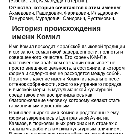
(Узбекистан), Камалуддин (Персия).
Отчества, которые сочетаются с этим именем:
Ахмедович, Рашидович, Фаридович, Ильдарович,
Тимурович, Мурадович, Саидович, Рустамович.
История происхождения
имени Комил
Имя Комил восходит к арабской языковой традиции
и связано с семантикой завершенности, полноты и
совершенного качества. Его корень К-М-Л в
классическом арабском сознании описывает не
просто внешнюю цельность, а состояние, в котором
форма и содержание не расходятся между собой.
Поэтому значение имени Комил изначально несет
оттенок собранности, ясного внутреннего порядка
и высокой меры. В мусульманской культурной
среде такое имя воспринималось как
благопожелание человеку, которому желают стать
гармоничным и достойным.
Наиболее широко имя Комил и родственные ему
формы закрепились в Центральной Азии, на
Кавказе, в тюркоязычных регионах и в странах с
сильным арабо-исламским культурным влиянием.