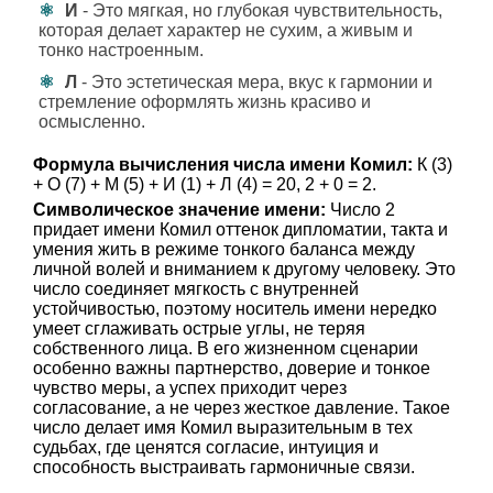
И
- Это мягкая, но глубокая чувствительность,
которая делает характер не сухим, а живым и
тонко настроенным.
Л
- Это эстетическая мера, вкус к гармонии и
стремление оформлять жизнь красиво и
осмысленно.
Формула вычисления числа имени Комил:
К (3)
+ О (7) + М (5) + И (1) + Л (4) = 20, 2 + 0 = 2.
Символическое значение имени:
Число 2
придает имени Комил оттенок дипломатии, такта и
умения жить в режиме тонкого баланса между
личной волей и вниманием к другому человеку. Это
число соединяет мягкость с внутренней
устойчивостью, поэтому носитель имени нередко
умеет сглаживать острые углы, не теряя
собственного лица. В его жизненном сценарии
особенно важны партнерство, доверие и тонкое
чувство меры, а успех приходит через
согласование, а не через жесткое давление. Такое
число делает имя Комил выразительным в тех
судьбах, где ценятся согласие, интуиция и
способность выстраивать гармоничные связи.