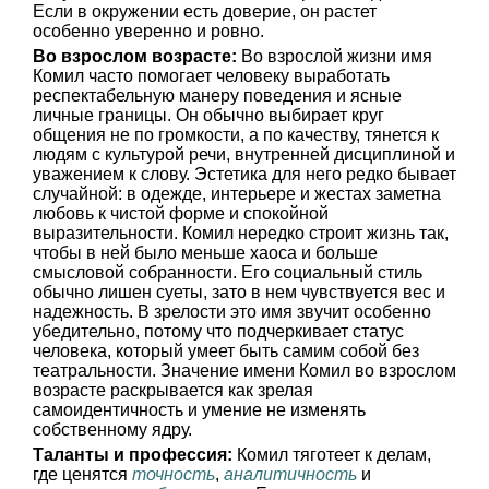
Если в окружении есть доверие, он растет
особенно уверенно и ровно.
Во взрослом возрасте:
Во взрослой жизни имя
Комил часто помогает человеку выработать
респектабельную манеру поведения и ясные
личные границы. Он обычно выбирает круг
общения не по громкости, а по качеству, тянется к
людям с культурой речи, внутренней дисциплиной и
уважением к слову. Эстетика для него редко бывает
случайной: в одежде, интерьере и жестах заметна
любовь к чистой форме и спокойной
выразительности. Комил нередко строит жизнь так,
чтобы в ней было меньше хаоса и больше
смысловой собранности. Его социальный стиль
обычно лишен суеты, зато в нем чувствуется вес и
надежность. В зрелости это имя звучит особенно
убедительно, потому что подчеркивает статус
человека, который умеет быть самим собой без
театральности. Значение имени Комил во взрослом
возрасте раскрывается как зрелая
самоидентичность и умение не изменять
собственному ядру.
Таланты и профессия:
Комил тяготеет к делам,
где ценятся
точность
,
аналитичность
и