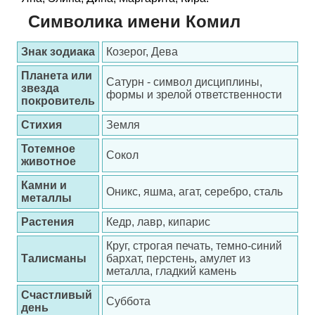
Символика имени Комил
Знак зодиака
Козерог, Дева
Планета или
Сатурн - символ дисциплины,
звезда
формы и зрелой ответственности
покровитель
Стихия
Земля
Тотемное
Сокол
животное
Камни и
Оникс, яшма, агат, серебро, сталь
металлы
Растения
Кедр, лавр, кипарис
Круг, строгая печать, темно-синий
Талисманы
бархат, перстень, амулет из
металла, гладкий камень
Счастливый
Суббота
день