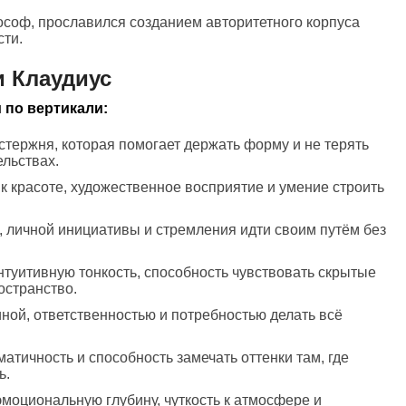
ософ, прославился созданием авторитетного корпуса
сти.
 Клаудиус
 по вертикали:
 стержня, которая помогает держать форму и не терять
ельствах.
 к красоте, художественное восприятие и умение строить
, личной инициативы и стремления идти своим путём без
нтуитивную тонкость, способность чувствовать скрытые
остранство.
иной, ответственностью и потребностью делать всё
атичность и способность замечать оттенки там, где
ь.
эмоциональную глубину, чуткость к атмосфере и