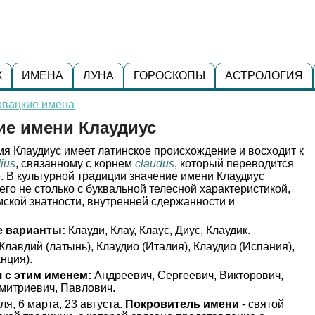
К
ИМЕНА
ЛУНА
ГОРОСКОПЫ
АСТРОЛОГИЯ
овацкие имена
ие имени Клаудиус
я Клаудиус имеет латинское происхождение и восходит к
ius
, связанному с корнем
claudus
, который переводится
 В культурной традиции значение имени Клаудиус
его не столько с буквальной телесной характеристикой,
мской знатности, внутренней сдержанности и
 варианты:
Клауди, Клау, Клаус, Диус, Клаудик.
Клавдий (латынь), Клаудио (Италия), Клаудио (Испания),
нция).
 с этим именем:
Андреевич, Сергеевич, Викторович,
митриевич, Павлович.
я, 6 марта, 23 августа.
Покровитель имени
- святой