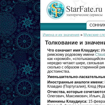
СОННИ
Имена и их значения
»
Мужские сл
Толкование и значен
Что означает имя Клаудиус:
Им
римскому родовому имени
Claud
как «хромой», «спотыкающийся».
нередко читают шире, связывая 
сколько с образом старинной ри
достоинства.
Уменьшительно-ласкательные
Иностранные аналоги имени:
Клавдио (Португалия), Клод (Фра
Отчества, которые сочетаются
Олегович, Максимович, Ильич, Д
Именины Клаудиуса:
15 феврал