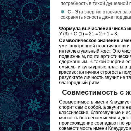
потребность в тихой душевной 
С
- Эта энергия отвечает за
сохранять ясность даже под да
Формула вычисления числа и
У (3) + С (1) = 21 = 2 + 1 = 3.
Символическое значение име
уме, внутренней пластичности и
интеллектуальный жест. Это чис
подвижным, почти артистически
сдержанным. В такой энергии ест
смыслы и культурные пласты в ц
красиво: античная строгость пол
результате личность звучит не тя
благородный ритм.
Совместимость с 
Совместимость имени Клаудиус о
спорит сам с собой, а звучит в 
классические, благозвучные и и
мягкость без легкомыслия и дост
происхождение совпадают по ур
совместимость имени Клаудиус в