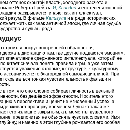
нем оттенок скрытой власти, холодного расчёта и
романе Роберта Грейвза
Я, Клавдий
и его телевизионной
лавдия раскрывается иначе: как интеллектуал,
ский разум. В фильме
Калигула
и в ряде исторических
лжает жить как знак античной эпохи, где личная судьба
сударства и судьбы рода.
аудиус
 строится вокруг внутренней собранности,
 держать дистанцию там, где другие поддаются эмоциям.
ит впечатление сдержанного интеллектуала, который не
почитает сначала понять правила игры, а уже затем
вствуется уважение к форме, к структуре, к культурному
сто ассоциируется с благородной самодисциплиной. При
т скрываться тонкая чувствительность к фальши и
ости.
 в том, что оно словно собирает личность в цельный
ативности, без дешёвой эффектности. Носитель этого
уацию в перспективе и ценит не мгновенный успех, а
выдерживает проверку временем. Однако такая же
лает его излишне закрытым, а в моменты душевного
чание, предпочитая не объяснять чувства словами. Имя
 глубину, и именно в этой глубине рождается его особая