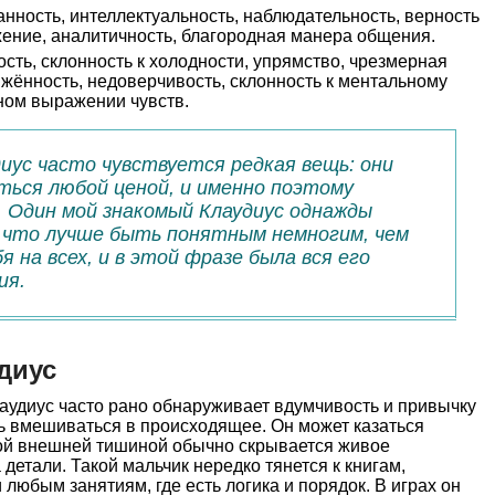
нность, интеллектуальность, наблюдательность, верность
ение, аналитичность, благородная манера общения.
сть, склонность к холодности, упрямство, чрезмерная
жённость, недоверчивость, склонность к ментальному
ном выражении чувств.
диус часто чувствуется редкая вещь: они
ься любой ценой, и именно поэтому
 Один мой знакомый Клаудиус однажды
, что лучше быть понятным немногим, чем
 на всех, и в этой фразе была вся его
ия.
диус
аудиус часто рано обнаруживает вдумчивость и привычку
ь вмешиваться в происходящее. Он может казаться
этой внешней тишиной обычно скрывается живое
детали. Такой мальчик нередко тянется к книгам,
 любым занятиям, где есть логика и порядок. В играх он