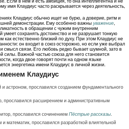
е. Если в нём и есть амбиция, то она интеллигентна и не
ому имя Клаудиус часто раскрывается через деятельность,
ниях Клаудиус обычно ищет не бурю, а доверие, ритм и
лишней демонстрации. Ему особенно важны
уважение
,
ликатность в обращении с чужим внутренним
й умеет сохранять достоинство и не разрушает тонкую
м как естественно близкий по духу. При этом Клаудиус не
анности: он входит в союз осторожно, но если уже выбрал
 и смысл связи. Его любовь редко бывает шумной, зато в
ой силы. Важной частью союза для него становится
сти, когда двое говорят почти на одном языке
ется энергетика имени Клаудиус в личной жизни.
именем Клаудиус
й и астроном, прославился созданием фундаментального
р, прославился расширением и административным
 ритор, прославился сочинением
Пёстрые рассказы
.
м и математик, прославился разработкой влиятельной