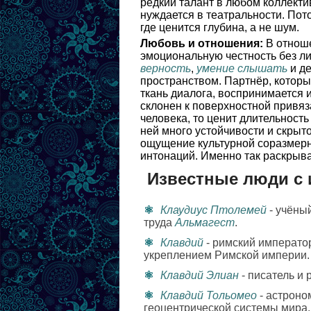
редкий талант в любом коллектив
нуждается в театральности. Пот
где ценится глубина, а не шум.
Любовь и отношения:
В отноше
эмоциональную честность без 
верность
,
умение слышать
и де
пространством. Партнёр, которы
ткань диалога, воспринимается и
склонен к поверхностной привяз
человека, то ценит длительность
ней много устойчивости и скрыт
ощущение культурной соразмерно
интонаций. Именно так раскрыва
Известные люди с 
Клаудиус Птолемей
- учёны
труда
Альмагест
.
Клавдий
- римский императо
укреплением Римской империи.
Клавдий Элиан
- писатель и
Клавдий Тольомео
- астроно
геоцентрической системы мира.