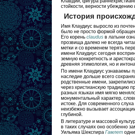
Клавдий, фигура раннехристианс
стойкости, верности убеждению 
История происхожд
Имя Клаудиус выросло из почте
было не просто формой обращени
Его корень
claudus
в латыни озн
прозвища далеко не всегда чита
метки и со временем терять пе
имени Клаудиус сегодня воспри
земную конкретность и аристокр
древняя этимология, но и интон
По имени Клаудиус узнаваемы пр
наследие дольше всего сохранял
родственные имени, закрепились
через христианскую традицию пр
разных языках имя мягко меняло
монументальный характер, слов
истоке. Для современного слуха 
неизбежно вызывает ассоциации
глубиной.
В литературе и массовой культур
в таких случаях оно особенно з
Уильяма Шекспира
Гамлет
одни