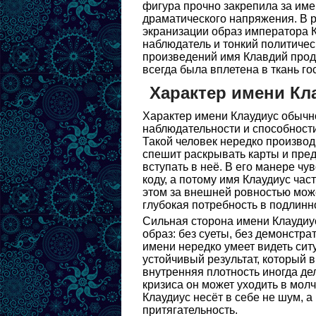
фигура прочно закрепила за име
драматического напряжения. В 
экранизации образ императора К
наблюдатель и тонкий политиче
произведений имя Клавдий продо
всегда была вплетена в ткань го
Характер имени Кл
Характер имени Клаудиус обычно
наблюдательности и способности
Такой человек нередко производ
спешит раскрывать карты и пред
вступать в неё. В его манере чу
коду, а потому имя Клаудиус ча
этом за внешней ровностью може
глубокая потребность в подлинн
Сильная сторона имени Клаудиус
образ: без суеты, без демонстр
имени нередко умеет видеть сит
устойчивый результат, который 
внутренняя плотность иногда де
кризиса он может уходить в мол
Клаудиус несёт в себе не шум, а
притягательность.