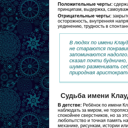
Положительные черты:
сдержа
принципам, выдержка, самоуваж
Отрицательные черты:
закрыто
осторожность, внутренняя напря
уединению, трудность в спонтан
В людях по имени Клау
не стараются понравит
запоминаются надолго.
сказал почти буднично
шумно разменивать себя
природная аристократ
Судьба имени Клау
В детстве:
Ребёнок по имени Кл
наблюдать за миром, не торопяс
спокойнее сверстников, но за 
любопытство и точная память на 
механике, рисункам, истории или