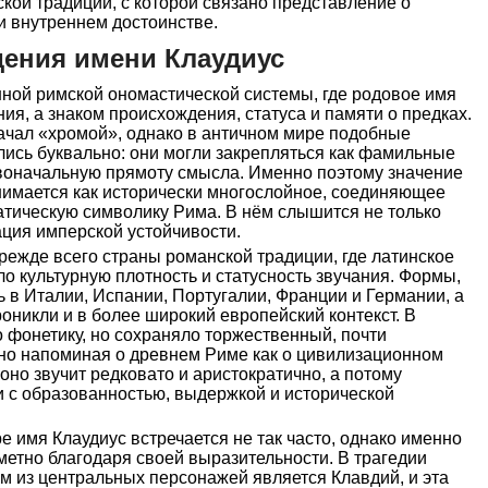
кой традиции, с которой связано представление о
и внутреннем достоинстве.
ения имени Клаудиус
нной римской ономастической системы, где родовое имя
я, а знаком происхождения, статуса и памяти о предках.
ачал «хромой», однако в античном мире подобные
лись буквально: они могли закрепляться как фамильные
рвоначальную прямоту смысла. Именно поэтому значение
нимается как исторически многослойное, соединяющее
атическую символику Рима. В нём слышится не только
ация имперской устойчивости.
ежде всего страны романской традиции, где латинское
о культурную плотность и статусность звучания. Формы,
 в Италии, Испании, Португалии, Франции и Германии, а
оникли и в более широкий европейский контекст. В
 фонетику, но сохраняло торжественный, почти
но напоминая о древнем Риме как о цивилизационном
оно звучит редковато и аристократично, а потому
 с образованностью, выдержкой и исторической
е имя Клаудиус встречается не так часто, однако именно
аметно благодаря своей выразительности. В трагедии
м из центральных персонажей является Клавдий, и эта