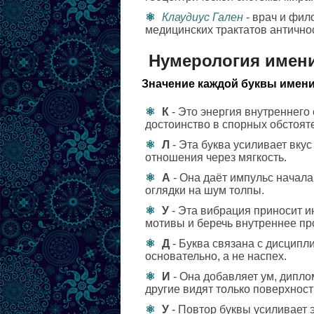
Клаудиус Гален
- врач и фил
медицинских трактатов антично
Нумерология имени
Значение каждой буквы имени
К
- Это энергия внутреннего
достоинство в спорных обстоят
Л
- Эта буква усиливает вкус
отношения через мягкость.
А
- Она даёт импульс начала
оглядки на шум толпы.
У
- Эта вибрация приносит и
мотивы и беречь внутреннее пр
Д
- Буква связана с дисципл
основательно, а не наспех.
И
- Она добавляет ум, диплом
другие видят только поверхност
У
- Повтор буквы усиливает 