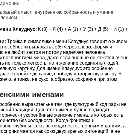
гармонии.
 здравый смысл, внутреннюю собранность и умение
влением.
мени Клаудиус:
К (3) + Л (4) + А (1) + У (3) + Д (5) + И (1) +
ни:
Тройка в символике имени Клаудиус говорит о живом
 способности выражать себя через слово, форму и
ло не любит застоя и потому наделяет человека
м восприятием мира, даже если внешне он кажется очень
ь не только лёгкость, но и желание соединять людей,
ельную картину. Для имени Клаудиус это особенно
учает в тройке дыхание, свободу и творческую искру. В
жело, а тонко, не сухо, а образно, сохраняя при этом
женскими именами
собенно выразительна там, где культурный код пары не
единой традиции. Для этого имени лучше подходят
сторически укоренённые женские имена, в которых есть
оинство без холодности. Когда фонетика и
овню глубины, союз выглядит естественным и долгим, а
оспринимается как союз двух зрелых интонаций, а не