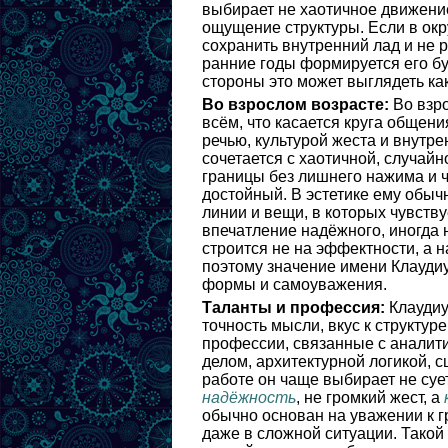
выбирает не хаотичное движение
ощущение структуры. Если в окр
сохранить внутренний лад и не 
ранние годы формируется его б
стороны это может выглядеть ка
Во взрослом возрасте:
Во взро
всём, что касается круга общени
речью, культурой жеста и внутр
сочетается с хаотичной, случай
границы без лишнего нажима и ч
достойный. В эстетике ему обыч
линии и вещи, в которых чувству
впечатление надёжного, иногда н
строится не на эффектности, а
поэтому значение имени Клаудиу
формы и самоуважения.
Таланты и профессия:
Клаудиу
точность мысли, вкус к структур
профессии, связанные с аналити
делом, архитектурной логикой, 
работе он чаще выбирает не сует
надёжность
, не громкий жест, а
обычно основан на уважении к 
даже в сложной ситуации. Такой 