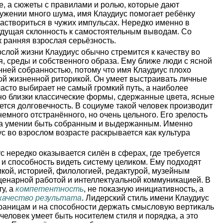
, а сюжеты с правилами и ролью, которые дают
ужении много шума, имя Клаудиус помогает ребёнку
раствориться в чужих импульсах. Нередко именно в
удущая склонность к самостоятельным выводам. Со
к ранняя взрослая серьёзность.
слой жизни Клаудиус обычно стремится к качеству во
я, среды и собственного образа. Ему ближе люди с ясной
енней собранностью, потому что имя Клаудиус плохо
ной жизненной риторикой. Он умеет выстраивать личные
асто выбирает не самый громкий путь, а наиболее
но близки классические формы, сдержанные цвета, ясные
ется долговечность. В социуме такой человек производит
емного отстранённого, но очень цельного. Его зрелость
 на умении быть собранным и выдержанным. Именно
с во взрослом возрасте раскрывается как культура
с нередко оказывается силён в сферах, где требуется
е и способность видеть систему целиком. Ему подходят
кой, историей, филологией, редактурой, музейным
сценарной работой и интеллектуальной коммуникацией. В
у, а
компетентность
, не показную инициативность, а
качество результата
. Лидерский стиль имени Клаудиус
границам и на способности держать смысловую вертикаль
человек умеет быть носителем стиля и порядка, а это