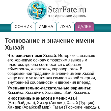
СОННИК
ИМЕНА
ЛУНА
ДАЛЕЕ
Толкование и значение имени
Хызай
Что означает имя Хызай:
Историки связывают
его корневую основу с тюркским языковым
пластом, где она соотносится с образом
«быстрого», «ловкого», «проворного». В
современной традиции значение имени Хызай
чаще всего читается как символ живой энергии,
внутренней собранности и движения вперед.
Уменьшительно-ласкательные варианты:
Хызайка, Хызайчик, Хызайша, Зай, Хызочка.
Иностранные аналоги имени:
Азай
(Азербайджан), Хизер (Англия), Хазай (Турция),
Хайдар (Арабский мир), Газан (Тюркские народы).