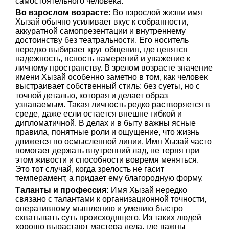
самостоятельного человека.
Во взрослом возрасте:
Во взрослой жизни имя
Хызай обычно усиливает вкус к собранности,
аккуратной самопрезентации и внутреннему
достоинству без театральности. Его носитель
нередко выбирает круг общения, где ценятся
надежность, ясность намерений и уважение к
личному пространству. В зрелом возрасте значение
имени Хызай особенно заметно в том, как человек
выстраивает собственный стиль: без суеты, но с
точной деталью, которая и делает образ
узнаваемым. Такая личность редко растворяется в
среде, даже если остается внешне гибкой и
дипломатичной. В делах и в быту важны ясные
правила, понятные роли и ощущение, что жизнь
движется по осмысленной линии. Имя Хызай часто
помогает держать внутренний лад, не теряя при
этом живости и способности вовремя меняться.
Это тот случай, когда зрелость не гасит
темперамент, а придает ему благородную форму.
Таланты и профессия:
Имя Хызай нередко
связано с талантами к организационной точности,
оперативному мышлению и умению быстро
схватывать суть происходящего. Из таких людей
хорошо вырастают мастера дела, где важны