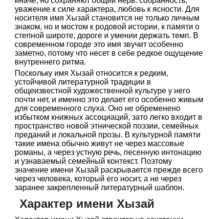
иначе, но сохраняют общий нерв: собранность,
уважение к силе характера, любовь к ясности. Для
носителя имя Хызай становится не только личным
знаком, но и мостом к родовой истории, к памяти о
степной широте, дороге и умении держать темп. В
современном городе это имя звучит особенно
заметно, потому что несет в себе редкое ощущение
внутреннего ритма.
Поскольку имя Хызай относится к редким,
устойчивой литературной традиции в
общеизвестной художественной культуре у него
почти нет, и именно это делает его особенно живым
для современного слуха. Оно не обременено
избытком книжных ассоциаций, зато легко входит в
пространство новой этнической поэзии, семейных
преданий и локальной прозы. В культурной памяти
такие имена обычно живут не через массовые
романы, а через устную речь, песенную интонацию
и узнаваемый семейный контекст. Поэтому
значение имени Хызай раскрывается прежде всего
через человека, который его носит, а не через
заранее закрепленный литературный шаблон.
Характер имени Хызай