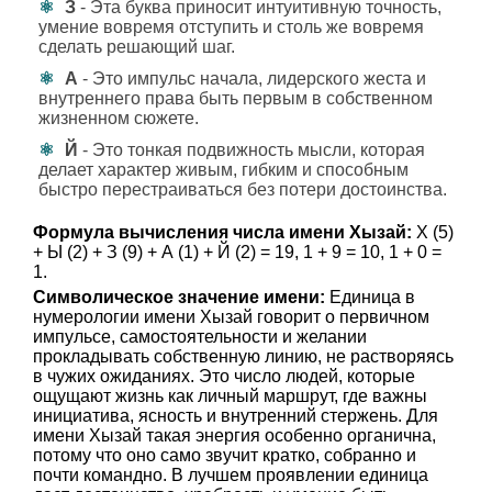
З
- Эта буква приносит интуитивную точность,
умение вовремя отступить и столь же вовремя
сделать решающий шаг.
А
- Это импульс начала, лидерского жеста и
внутреннего права быть первым в собственном
жизненном сюжете.
Й
- Это тонкая подвижность мысли, которая
делает характер живым, гибким и способным
быстро перестраиваться без потери достоинства.
Формула вычисления числа имени Хызай:
Х (5)
+ Ы (2) + З (9) + А (1) + Й (2) = 19, 1 + 9 = 10, 1 + 0 =
1.
Символическое значение имени:
Единица в
нумерологии имени Хызай говорит о первичном
импульсе, самостоятельности и желании
прокладывать собственную линию, не растворяясь
в чужих ожиданиях. Это число людей, которые
ощущают жизнь как личный маршрут, где важны
инициатива, ясность и внутренний стержень. Для
имени Хызай такая энергия особенно органична,
потому что оно само звучит кратко, собранно и
почти командно. В лучшем проявлении единица