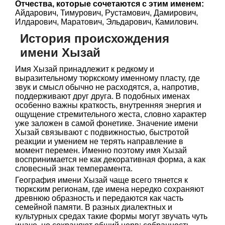
Отчества, которые сочетаются с этим именем:
Айдарович, Тимурович, Рустамович, Дамирович,
Илдарович, Маратович, Эльдарович, Камилович.
История происхождения
имени Хызай
Имя Хызай принадлежит к редкому и
выразительному тюркскому именному пласту, где
звук и смысл обычно не расходятся, а, напротив,
поддерживают друг друга. В подобных именах
особенно важны краткость, внутренняя энергия и
ощущение стремительного жеста, словно характер
уже заложен в самой фонетике. Значение имени
Хызай связывают с подвижностью, быстротой
реакции и умением не терять направление в
момент перемен. Именно поэтому имя Хызай
воспринимается не как декоративная форма, а как
словесный знак темперамента.
География имени Хызай чаще всего тянется к
тюркским регионам, где имена нередко сохраняют
древнюю образность и передаются как часть
семейной памяти. В разных диалектных и
культурных средах такие формы могут звучать чуть