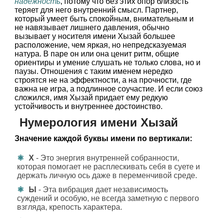
надежность
, потому что без этих опор близость
теряет для него внутренний смысл. Партнер,
который умеет быть спокойным, внимательным и
не навязывает лишнего давления, обычно
вызывает у носителя имени Хызай большее
расположение, чем яркая, но непредсказуемая
натура. В паре он или она ценит ритм, общие
ориентиры и умение слушать не только слова, но и
паузы. Отношения с таким именем нередко
строятся не на эффектности, а на прочности, где
важна не игра, а подлинное соучастие. И если союз
сложился, имя Хызай придает ему редкую
устойчивость и внутреннее достоинство.
Нумерология имени Хызай
Значение каждой буквы имени по вертикали:
Х
- Это энергия внутренней собранности,
которая помогает не расплескивать себя в суете и
держать личную ось даже в переменчивой среде.
Ы
- Эта вибрация дает независимость
суждений и особую, не всегда заметную с первого
взгляда, крепость характера.