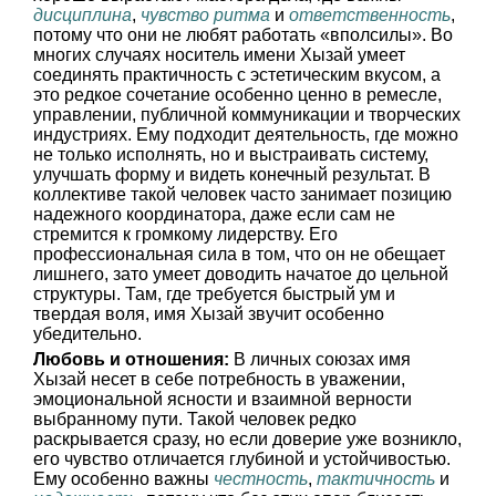
дисциплина
,
чувство ритма
и
ответственность
,
потому что они не любят работать «вполсилы». Во
многих случаях носитель имени Хызай умеет
соединять практичность с эстетическим вкусом, а
это редкое сочетание особенно ценно в ремесле,
управлении, публичной коммуникации и творческих
индустриях. Ему подходит деятельность, где можно
не только исполнять, но и выстраивать систему,
улучшать форму и видеть конечный результат. В
коллективе такой человек часто занимает позицию
надежного координатора, даже если сам не
стремится к громкому лидерству. Его
профессиональная сила в том, что он не обещает
лишнего, зато умеет доводить начатое до цельной
структуры. Там, где требуется быстрый ум и
твердая воля, имя Хызай звучит особенно
убедительно.
Любовь и отношения:
В личных союзах имя
Хызай несет в себе потребность в уважении,
эмоциональной ясности и взаимной верности
выбранному пути. Такой человек редко
раскрывается сразу, но если доверие уже возникло,
его чувство отличается глубиной и устойчивостью.
Ему особенно важны
честность
,
тактичность
и