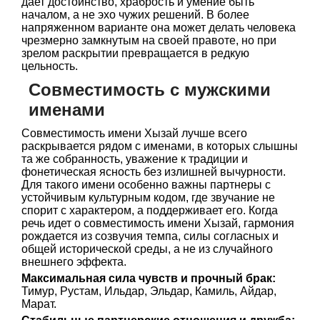
дает достоинство, храбрость и умение быть
началом, а не эхо чужих решений. В более
напряженном варианте она может делать человека
чрезмерно замкнутым на своей правоте, но при
зрелом раскрытии превращается в редкую
цельность.
Совместимость с мужскими
именами
Совместимость имени Хызай лучше всего
раскрывается рядом с именами, в которых слышны
та же собранность, уважение к традиции и
фонетическая ясность без излишней вычурности.
Для такого имени особенно важны партнеры с
устойчивым культурным кодом, где звучание не
спорит с характером, а поддерживает его. Когда
речь идет о совместимость имени Хызай, гармония
рождается из созвучия темпа, силы согласных и
общей исторической среды, а не из случайного
внешнего эффекта.
Максимальная сила чувств и прочный брак:
Тимур, Рустам, Ильдар, Эльдар, Камиль, Айдар,
Марат.