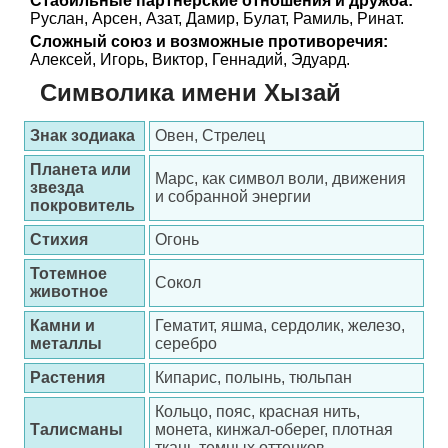
Стабильные партнерские отношения и дружба:
Руслан, Арсен, Азат, Дамир, Булат, Рамиль, Ринат.
Сложный союз и возможные противоречия:
Алексей, Игорь, Виктор, Геннадий, Эдуард.
Символика имени Хызай
Знак зодиака
Овен, Стрелец
Планета или
Марс, как символ воли, движения
звезда
и собранной энергии
покровитель
Стихия
Огонь
Тотемное
Сокол
животное
Камни и
Гематит, яшма, сердолик, железо,
металлы
серебро
Растения
Кипарис, полынь, тюльпан
Кольцо, пояс, красная нить,
Талисманы
монета, кинжал-оберег, плотная
ткань темных оттенков