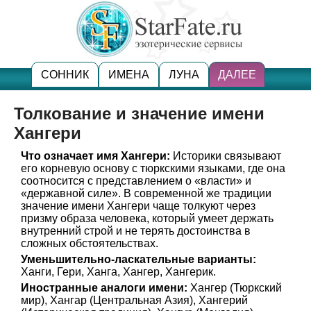
СОННИК
ИМЕНА
ЛУНА
ДАЛЕЕ
Толкование и значение имени
Хангери
Что означает имя Хангери:
Историки связывают
его корневую основу с тюркскими языками, где она
соотносится с представлением о «власти» и
«державной силе». В современной же традиции
значение имени Хангери чаще толкуют через
призму образа человека, который умеет держать
внутренний строй и не терять достоинства в
сложных обстоятельствах.
Уменьшительно-ласкательные варианты:
Ханги, Гери, Ханга, Хангер, Хангерик.
Иностранные аналоги имени:
Хангер (Тюркский
мир), Хангар (Центральная Азия), Хангерий