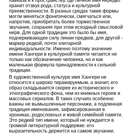
Кавказа и к пространству, где личное имя нередко
хранит отзвук рода, статуса и культурной
преемственности. В разных средах такие формы
могли меняться фонетически, смягчаться или,
напротив, приобретать более торжественное
звучание, сохраняя при этом исходный смысловой
нерв. Для одной традиции это было бы имя,
подчеркивающее силу линии предков, для другой -
маркер редкой, почти элитарной
индивидуальности. Именно поэтому значение
имени Хангери в культурной памяти читается не
только как обозначение человека, но и как
маленькая формула принадлежности к сильной
традиции.
В художественной культуре имя Хангери не
относится к широко тиражируемым, а значит, его
образ складывается скорее из исторического и
этнографического фона, чем из книжных героев и
массовых сериалов. В таких случаях особенно
важны не вымышленные персонажи, а подлинная
традиция именования, зафиксированная в
хрониках, родословных и живой семейной памяти.
Это редкий тип имени, который не нуждается в
громкой литературной поддержке: его
выразительность держится на самом звучании.