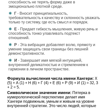
способность не терять форму даже в
эмоционально плотной среде.
Г
- Вносит принципиальность,
требовательность к качеству и склонность уважать
только ту систему, где есть смысл и порядок.
Е
- Придает гибкость мышления, живую речь и
способность тонко улавливать подтекст
отношений.
Р
- Эта вибрация добавляет волю, прямоту и
умение защищать свои границы без лишней
демонстративности.
И
- Завершает имя мягкой интуицией,
внутренней деликатностью и стремлением к
гармонии в личном пространстве.
Формула вычисления числа имени Хангери:
Х
(5) + А (1) + Н (6) + Г (4) + Е (6) + Р (9) + И (1) = 32, 3
+ 2 = 5.
Символическое значение имени:
Пятерка в
нумерологической перспективе делает имя
Хангери подвижным, умным и живым на уровне
внутренней стратегии. Это число людей, которые