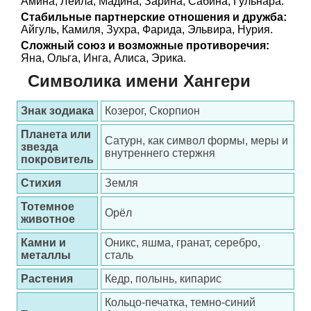
Амина, Лейла, Мадина, Зарина, Сабина, Гульнара.
Стабильные партнерские отношения и дружба:
Айгуль, Камиля, Зухра, Фарида, Эльвира, Нурия.
Сложный союз и возможные противоречия:
Яна, Ольга, Инга, Алиса, Эрика.
Символика имени Хангери
Знак зодиака
Козерог, Скорпион
Планета или
Сатурн, как символ формы, меры и
звезда
внутреннего стержня
покровитель
Стихия
Земля
Тотемное
Орёл
животное
Камни и
Оникс, яшма, гранат, серебро,
металлы
сталь
Растения
Кедр, полынь, кипарис
Кольцо-печатка, темно-синий