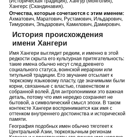
(Историческая традиция), Хангур (Монголия),
Хангерс (Скандинавия).
Отчества, которые сочетаются с этим именем:
Ахматович, Маратович, Рустамович, Ильдарович,
Тимурович, Эльдарович, Камилович, Дамирович.
История происхождения
имени Хангери
Имя Хангери выглядит редким, и именно в этой
редкости скрыта его культурная притягательность:
такие имена обычно несут след древнего
социального статуса, воинской иерархии или
титульной традиции. Его звучание отсылает к
тюркскому языковому пласту, где значимыми были
корни, связанные с властью, главенством и
собранной волей. Для антропонимики это важная
деталь, потому что имя нередко сохраняет не
бытовой, а символический смысл эпохи. В таком
контексте Хангери воспринимается как имя с
оттенком внутреннего достоинства и исторической
памяти.
География подобных имен обычно тяготеет к
Центральной Азии, тюркоязычным регионам