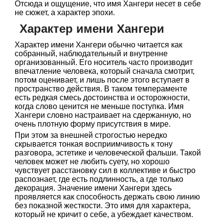
Отсюда и ощущение, что имя Хангери несет в себе
не сюжет, а характер эпохи.
Характер имени Хангери
Характер имени Хангери обычно читается как
собранный, наблюдательный и внутренне
организованный. Его носитель часто производит
впечатление человека, который сначала смотрит,
потом оценивает, и лишь после этого вступает в
пространство действия. В таком темпераменте
есть редкая смесь достоинства и осторожности,
когда слово ценится не меньше поступка. Имя
Хангери словно настраивает на сдержанную, но
очень плотную форму присутствия в мире.
При этом за внешней строгостью нередко
скрывается тонкая восприимчивость к тону
разговора, эстетике и человеческой фальши. Такой
человек может не любить суету, но хорошо
чувствует расстановку сил в коллективе и быстро
распознает, где есть подлинность, а где только
декорация. Значение имени Хангери здесь
проявляется как способность держать свою линию
без показной жесткости. Это имя для характера,
который не кричит о себе, а убеждает качеством.