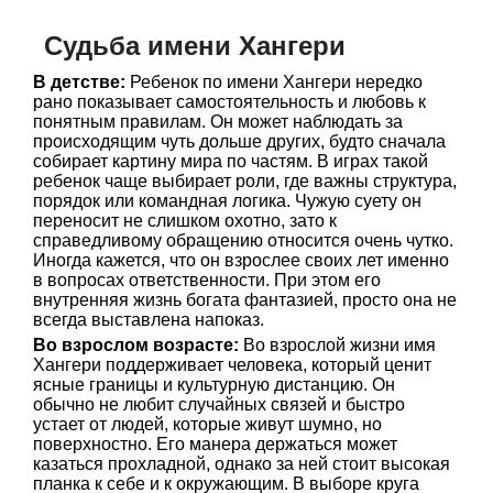
Судьба имени Хангери
В детстве:
Ребенок по имени Хангери нередко
рано показывает самостоятельность и любовь к
понятным правилам. Он может наблюдать за
происходящим чуть дольше других, будто сначала
собирает картину мира по частям. В играх такой
ребенок чаще выбирает роли, где важны структура,
порядок или командная логика. Чужую суету он
переносит не слишком охотно, зато к
справедливому обращению относится очень чутко.
Иногда кажется, что он взрослее своих лет именно
в вопросах ответственности. При этом его
внутренняя жизнь богата фантазией, просто она не
всегда выставлена напоказ.
Во взрослом возрасте:
Во взрослой жизни имя
Хангери поддерживает человека, который ценит
ясные границы и культурную дистанцию. Он
обычно не любит случайных связей и быстро
устает от людей, которые живут шумно, но
поверхностно. Его манера держаться может
казаться прохладной, однако за ней стоит высокая
планка к себе и к окружающим. В выборе круга