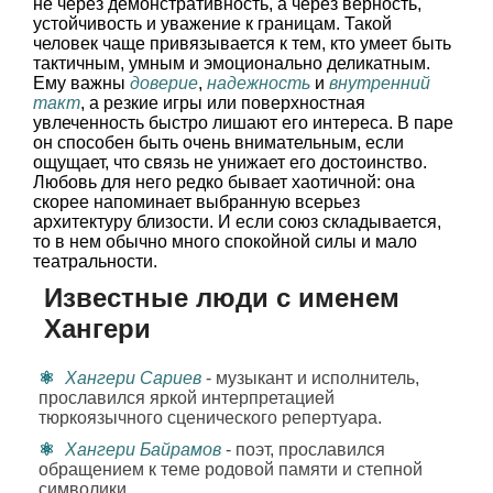
не через демонстративность, а через верность,
устойчивость и уважение к границам. Такой
человек чаще привязывается к тем, кто умеет быть
тактичным, умным и эмоционально деликатным.
Ему важны
доверие
,
надежность
и
внутренний
такт
, а резкие игры или поверхностная
увлеченность быстро лишают его интереса. В паре
он способен быть очень внимательным, если
ощущает, что связь не унижает его достоинство.
Любовь для него редко бывает хаотичной: она
скорее напоминает выбранную всерьез
архитектуру близости. И если союз складывается,
то в нем обычно много спокойной силы и мало
театральности.
Известные люди с именем
Хангери
Хангери Сариев
- музыкант и исполнитель,
прославился яркой интерпретацией
тюркоязычного сценического репертуара.
Хангери Байрамов
- поэт, прославился
обращением к теме родовой памяти и степной
символики.